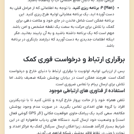
بررسی کنید. به دنبال منابع احتمالی آب یا پناهگاه باشید.
P (Plan): برنامه ریزی کنید.
با توجه به اطلاعاتی که از مراحل قبلی به
دست آورده اید، یک برنامه عملیاتی اولیه طرح ریزی کنید. این
برنامه ممکن است شامل ماندن در جای خود و علامت دهی برای
کمک، یا تلاش برای حرکت به سمت یک نقطه مشخص و امن باشد.
مهم است که یک برنامه داشته باشید و به آن پایبند بمانید، مگر
اینکه اطلاعات جدیدی به دست آورید که نیازمند بازنگری در برنامه
باشد.
برقراری ارتباط و درخواست فوری کمک
پس از ارزیابی اولیه، اولویت با برقراری ارتباط با دنیای خارج و درخواست
کمک است. هرچند ممکن است در بیابان پوشش شبکه ضعیف باشد، اما
تلاش برای ارسال پیام یا تماس ضروری است.
استفاده از فناوری های ارتباطی موجود
تلفن همراه خود را از حالت پرواز خارج کرده و تلاش کنید تا با نزدیکترین
افراد یا گروه های امدادی تماس بگیرید. در صورت عدم وجود پوشش
مکالمه، سعی کنید یک پیامک حاوی موقعیت مکانی (اگر GPS گوشی فعال
است) و وضعیت خود ارسال کنید. دستگاه های ردیاب ماهواره ای در این
شرایط بسیار کارآمد هستند، زیرا امکان ارسال سیگنال کمک به مراکز امداد و
نجات را حتی در نقاط فاقد پوشش شبکه فراهم می آورند.