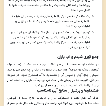
روی گودال را با یک پلاستیک شفاف (مانند کیسه زباله مقاوم) کاملاً
بپوشانید و لبه های پلاستیک را با سنگ یا خاک ثابت کنید تا هوا به
داخل نفوذ نکند.
یک سنگ کوچک در مرکز پلاستیک قرار دهید، درست بالای ظرف، تا
پلاستیک کمی به سمت پایین خم شود و یک نقطه تجمع برای
قطرات آب ایجاد کند.
گرمای خورشید باعث تبخیر رطوبت از خاک و گیاهان می شود. این
بخار به سطح داخلی پلاستیک برخورد کرده، سرد شده و به صورت
قطرات آب به سمت مرکز پلاستیک حرکت می کند و در نهایت درون
ظرف جمع می شود.
جمع آوری شبنم و آب باران
در ساعات اولیه صبح، شبنم می تواند روی سطوح مختلف (مانند برگ
گیاهان، سنگ ها، پارچه) جمع شود. با استفاده از یک پارچه تمیز می توانید
شبنم را جمع آوری و سپس آن را بفشارید تا آب استخراج شود. در صورت
بارندگی، هرچند که در بیابان نادر است، می توانید آب باران را با استفاده از
پارچه، پلاستیک یا ظروف در دسترس جمع آوری کنید.
هشدارها و پرهیز از منابع آبی نامناسب
هرگز آب های راکد و مشکوک، ادرار یا مایعات خارج شده از گیاهان
ناشناخته را ننوشید. این مواد می توانند حاوی باکتری ها، انگل ها یا سموم