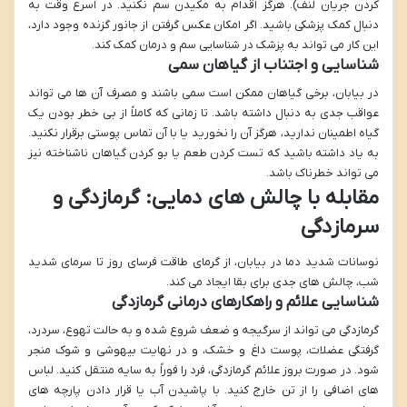
کردن جریان لنف). هرگز اقدام به مکیدن سم نکنید. در اسرع وقت به
دنبال کمک پزشکی باشید. اگر امکان عکس گرفتن از جانور گزنده وجود دارد،
این کار می تواند به پزشک در شناسایی سم و درمان کمک کند.
شناسایی و اجتناب از گیاهان سمی
در بیابان، برخی گیاهان ممکن است سمی باشند و مصرف آن ها می تواند
عواقب جدی به دنبال داشته باشد. تا زمانی که کاملاً از بی خطر بودن یک
گیاه اطمینان ندارید، هرگز آن را نخورید یا با آن تماس پوستی برقرار نکنید.
به یاد داشته باشید که تست کردن طعم یا بو کردن گیاهان ناشناخته نیز
می تواند خطرناک باشد.
مقابله با چالش های دمایی: گرمازدگی و
سرمازدگی
نوسانات شدید دما در بیابان، از گرمای طاقت فرسای روز تا سرمای شدید
شب، چالش های جدی برای بقا ایجاد می کند.
شناسایی علائم و راهکارهای درمانی گرمازدگی
گرمازدگی می تواند از سرگیجه و ضعف شروع شده و به حالت تهوع، سردرد،
گرفتگی عضلات، پوست داغ و خشک، و در نهایت بیهوشی و شوک منجر
شود. در صورت بروز علائم گرمازدگی، فرد را فوراً به سایه منتقل کنید. لباس
های اضافی را از تن خارج کنید. با پاشیدن آب یا قرار دادن پارچه های