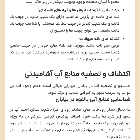
معمولاً نشان دهنده وجود رطوبت بیشتر در زیر خاک است.
جهت یابی با توجه به رمل ها و تپه های ماسه ای:
تپه های ماسه ای یا رمل ها اغلب دارای یک شیب ملایم در جهت باد
غالب و یک شیب تندتر در جهت مخالف هستند. با شناخت جهت باد
غالب منطقه، می توان جهت ها را تخمین زد.
نشانه های لانه حیوانات:
برخی حیوانات مانند مورچه ها، لانه های خود را در جهت خاصی
(مثلاً سمت جنوبی برای دریافت نور خورشید بیشتر) می سازند که
می تواند نشانه ای از جهت باشد.
اکتشاف و تصفیه منابع آب آشامیدنی
جستجو و تصفیه آب در بیابان، مهارتی حیاتی است. عدم وجود آب می
تواند به سرعت منجر به کم آبی شدید و مرگ شود.
شناسایی منابع آبی بالقوه در بیابان
به دنبال بستر رودخانه های خشک (ودای ها) باشید؛ ممکن است آب در
عمق زیر شن ها یافت شود. اطراف پوشش گیاهی متراکم تر، به ویژه
درختان پهن برگ که نیاز به آب بیشتری دارند، می تواند نشانه ای از وجود
آب باشد. گودال ها و فرورفتگی های صخره ای نیز ممکن است آب باران را در
خود نگه دارند.