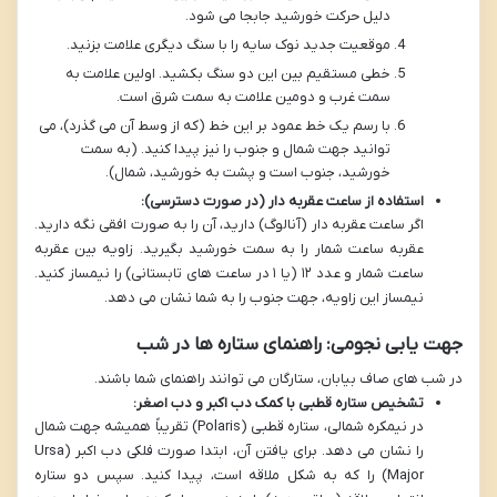
دلیل حرکت خورشید جابجا می شود.
موقعیت جدید نوک سایه را با سنگ دیگری علامت بزنید.
خطی مستقیم بین این دو سنگ بکشید. اولین علامت به
سمت غرب و دومین علامت به سمت شرق است.
با رسم یک خط عمود بر این خط (که از وسط آن می گذرد)، می
توانید جهت شمال و جنوب را نیز پیدا کنید. (به سمت
خورشید، جنوب است و پشت به خورشید، شمال).
استفاده از ساعت عقربه دار (در صورت دسترسی):
اگر ساعت عقربه دار (آنالوگ) دارید، آن را به صورت افقی نگه دارید.
عقربه ساعت شمار را به سمت خورشید بگیرید. زاویه بین عقربه
ساعت شمار و عدد ۱۲ (یا ۱ در ساعت های تابستانی) را نیمساز کنید.
نیمساز این زاویه، جهت جنوب را به شما نشان می دهد.
جهت یابی نجومی: راهنمای ستاره ها در شب
در شب های صاف بیابان، ستارگان می توانند راهنمای شما باشند.
تشخیص ستاره قطبی با کمک دب اکبر و دب اصغر:
در نیمکره شمالی، ستاره قطبی (Polaris) تقریباً همیشه جهت شمال
را نشان می دهد. برای یافتن آن، ابتدا صورت فلکی دب اکبر (Ursa
Major) را که به شکل ملاقه است، پیدا کنید. سپس دو ستاره