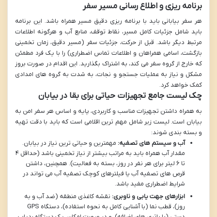
برنامه ریزی و اطلاع رسانی مسیر سفر
هر سفر بیابانی باید با برنامه ریزی دقیق مسیر همراه باشد. این برنامه
باید شامل جزئیات کامل مسیر، نقاط توقف، منابع آب و هرگونه اطلاعات
مرتبط دیگر باشد. قبل از حرکت، جزئیات سفر (مسیر دقیق، زمان تخمینی
بازگشت، اسامی همراهان و اطلاعات تماس اضطراری) را با یک فرد مطمئن
که خارج از گروه سفر می کند، به اشتراک بگذارید. این اقدام در صورت بروز
مشکل و نیاز به عملیات جستجو و نجات، به شدت به گروه های امدادی
کمک خواهد کرد.
چک لیست جامع تجهیزات حیاتی برای بقا در بیابان
به همراه داشتن تجهیزات مناسب و کاربردی، پایه و اساس هر سفر امن به
بیابان است. لیست زیر شامل مهم ترین اقلامی است که باید با دقت تهیه
و بسته بندی شوند:
آب و سیستم های تصفیه:
مهمترین و حیاتی ترین نیاز در بیابان.
مقدار آب همراه باید به مراتب بیشتر از نیاز تخمینی باشد (حداقل ۴
تا ۶ لیتر برای هر نفر در روز، بسته به فعالیت). همچنین، داشتن
قرص های تصفیه آب یا فیلترهای کوچک تصفیه آب می تواند در
شرایط اضطراری مفید باشد.
ابزارهای جهت یابی و ناوبری:
نقشه کاغذی منطقه (ضد آب و به
روز)، قطب نما (با آشنایی کامل به نحوه استفاده)، دستگاه GPS
دستی (با باتری های اضافه)، و در صورت امکان، یک دستگاه ردیاب