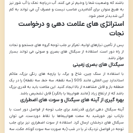
باشند که وضعیت شما را وخیم تر می کنند. آب دریاچه نمک یا آب شور نیز
به هیچ عنوان برای آشامیدن مناسب نیست و مصرف آن می تواند به کم
آبی شدیدتر منجر شود.
استراتژی های علامت دهی و درخواست
نجات
پس از تأمین نیازهای اولیه، تمرکز بر جلب توجه گروه های جستجو و نجات
از راه دور است. استفاده از سیگنال های بصری و صوتی می تواند بسیار
مؤثر باشد.
سیگنال های بصری زمینی
با استفاده از سنگ چین، شاخ و برگ، یا پارچه های رنگی بزرگ، علائم
استاندارد بین المللی مانند SOS (سه نقطه، سه خط، سه نقطه) را در یک
منطقه باز و قابل مشاهده از بالا ایجاد کنید. این علامت باید به قدری بزرگ
باشد که از ارتفاع زیاد (مانند هواپیما یا بالگرد) قابل تشخیص باشد.
بهره گیری از آینه های سیگنال و سوت های اضطراری
آینه سیگنال دهی ابزاری قدرتمند برای جلب توجه از فواصل دور است. با
بازتاب نور خورشید به سمت هواپیماها یا نقاط دوردست، می توان
سیگنال های درخشان ارسال کرد. استفاده از سوت اضطراری نیز برای جلب
توجه در فواصل نزدیک تر یا در شب (به صورت سه سوت کوتاه، مکث، سه