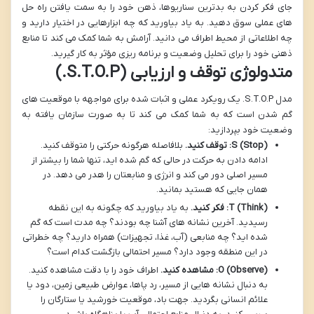
جای فکر کردن به بدترین سناریوها، ذهن خود را به سمت یافتن راه حل
های عملی سوق دهید. به یاد بیاورید که چه ابزارهایی در اختیار دارید و
چه اطلاعاتی از محیط اطراف می دانید. آرامش به شما کمک می کند تا منابع
ذهنی خود را برای تحلیل وضعیت و برنامه ریزی مؤثر به کار گیرید.
متدولوژی توقف و ارزیابی (S.T.O.P.)
مدل S.T.O.P. یک رویکرد عملی و اثبات شده برای مواجهه با موقعیت های
گم شدن است که به شما کمک می کند تا به صورت سازمان یافته به
وضعیت خود بپردازید:
S (Stop): توقف کنید.
بلافاصله هرگونه حرکتی را متوقف کنید.
ادامه دادن به حرکت در حالی که گم شده اید، تنها شما را بیشتر از
مسیر اصلی دور می کند و انرژی و منابعتان را هدر می دهد. در
همان جایی که هستید بمانید.
T (Think): فکر کنید.
به یاد بیاورید که چگونه به این نقطه
رسیدید. آخرین نشانه های آشنا چه بودند؟ چه مدت است که گم
شده اید؟ چه منابعی (آب، غذا، تجهیزات) همراه دارید؟ چه خطراتی
در این منطقه وجود دارد؟ مسیر احتمالی بازگشت کدام است؟
O (Observe): مشاهده کنید.
اطراف خود را با دقت مشاهده کنید.
به دنبال نشانه هایی از مسیر، رد پاها، عوارض طبیعی زمین، دود یا
علائم انسانی بگردید. جهت باد، موقعیت خورشید یا ستارگان را