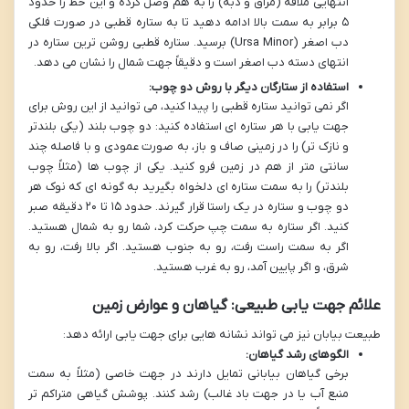
انتهایی ملاقه (مراق و دبه) را به هم وصل کرده و این خط را حدود
۵ برابر به سمت بالا ادامه دهید تا به ستاره قطبی در صورت فلکی
دب اصغر (Ursa Minor) برسید. ستاره قطبی روشن ترین ستاره در
انتهای دسته دب اصغر است و دقیقاً جهت شمال را نشان می دهد.
استفاده از ستارگان دیگر با روش دو چوب:
اگر نمی توانید ستاره قطبی را پیدا کنید، می توانید از این روش برای
جهت یابی با هر ستاره ای استفاده کنید: دو چوب بلند (یکی بلندتر
و نازک تر) را در زمینی صاف و باز، به صورت عمودی و با فاصله چند
سانتی متر از هم در زمین فرو کنید. یکی از چوب ها (مثلاً چوب
بلندتر) را به سمت ستاره ای دلخواه بگیرید به گونه ای که نوک هر
دو چوب و ستاره در یک راستا قرار گیرند. حدود ۱۵ تا ۲۰ دقیقه صبر
کنید. اگر ستاره به سمت چپ حرکت کرد، شما رو به شمال هستید.
اگر به سمت راست رفت، رو به جنوب هستید. اگر بالا رفت، رو به
شرق، و اگر پایین آمد، رو به غرب هستید.
علائم جهت یابی طبیعی: گیاهان و عوارض زمین
طبیعت بیابان نیز می تواند نشانه هایی برای جهت یابی ارائه دهد:
الگوهای رشد گیاهان:
برخی گیاهان بیابانی تمایل دارند در جهت خاصی (مثلاً به سمت
منبع آب یا در جهت باد غالب) رشد کنند. پوشش گیاهی متراکم تر