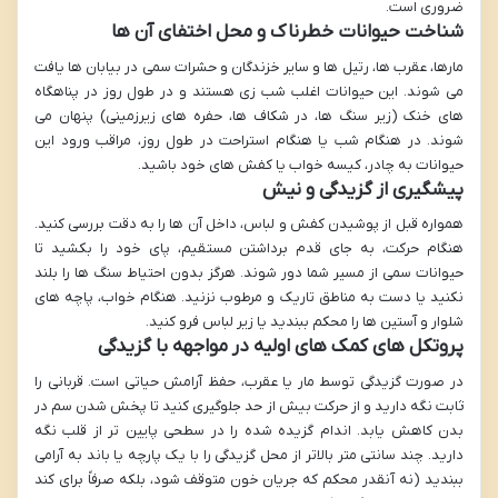
ضروری است.
شناخت حیوانات خطرناک و محل اختفای آن ها
مارها، عقرب ها، رتیل ها و سایر خزندگان و حشرات سمی در بیابان ها یافت
می شوند. این حیوانات اغلب شب زی هستند و در طول روز در پناهگاه
های خنک (زیر سنگ ها، در شکاف ها، حفره های زیرزمینی) پنهان می
شوند. در هنگام شب یا هنگام استراحت در طول روز، مراقب ورود این
حیوانات به چادر، کیسه خواب یا کفش های خود باشید.
پیشگیری از گزیدگی و نیش
همواره قبل از پوشیدن کفش و لباس، داخل آن ها را به دقت بررسی کنید.
هنگام حرکت، به جای قدم برداشتن مستقیم، پای خود را بکشید تا
حیوانات سمی از مسیر شما دور شوند. هرگز بدون احتیاط سنگ ها را بلند
نکنید یا دست به مناطق تاریک و مرطوب نزنید. هنگام خواب، پاچه های
شلوار و آستین ها را محکم ببندید یا زیر لباس فرو کنید.
پروتکل های کمک های اولیه در مواجهه با گزیدگی
در صورت گزیدگی توسط مار یا عقرب، حفظ آرامش حیاتی است. قربانی را
ثابت نگه دارید و از حرکت بیش از حد جلوگیری کنید تا پخش شدن سم در
بدن کاهش یابد. اندام گزیده شده را در سطحی پایین تر از قلب نگه
دارید. چند سانتی متر بالاتر از محل گزیدگی را با یک پارچه یا باند به آرامی
ببندید (نه آنقدر محکم که جریان خون متوقف شود، بلکه صرفاً برای کند