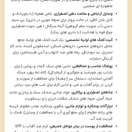
ماهواره ای شخصی.
وسایل ارتباطی و علامت دهی اضطراری:
تلفن همراه (با پاوربانک و
کابل شارژ کافی، در حالت پرواز برای صرفه جویی در باتری)، بی سیم
دستی (در صورت سفر گروهی)، آینه سیگنال دهی، سوت اضطراری،
چراغ قوه یا هدلایت (با باتری های یدک).
کیت کمک های اولیه تخصصی:
یک کیت کمک های اولیه جامع
شامل داروهای شخصی، داروهای مسکن، ضدعفونی کننده، باند، گاز
استریل، پد سوختگی، پمادهای ضد التهاب و آنتی هیستامین برای
گزیدگی حشرات.
پوشاک مناسب و محافظتی:
لباس های سبک، گشاد و روشن (برای
بازتاب نور خورشید و جلوگیری از گرمازدگی)، کلاه لبه پهن، عینک
آفتابی استاندارد، دستمال سر (چفیه) برای محافظت از صورت و
گردن در برابر آفتاب و شن، و لباس گرم برای شب های سرد بیابان.
غذاهای اضطراری و پرکالری:
مواد غذایی خشک، سبک و پرانرژی مانند
خرما، آجیل، میوه های خشک، شکلات انرژی زا و بیسکویت.
ابزارآلات چندکاره و لوازم جانبی:
چاقوی چندکاره، طناب مقاوم، کیسه
های زباله مقاوم (برای جمع آوری آب یا محافظت از وسایل)، فندک یا
کبریت ضد آب.
محافظت از پوست در برابر عوامل محیطی:
کرم ضد آفتاب با SPF