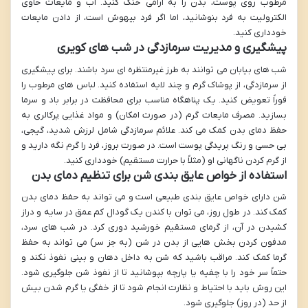
مرطوب روی پوست، بدن را به آرامی خنک کنید. آب و مایعات حاوی
الکترولیت به فرد بنوشانید، اما اگر فرد بیهوش است، از دادن مایعات
خودداری کنید.
پیشگیری و مدیریت سرمازدگی در شب های کویری
شب های بیابان می توانند به طرز غیرمنتظره ای سرد باشند. برای پیشگیری
از سرمازدگی، از پوشاک گرم و چند لایه استفاده کنید. لباس های مرطوب را
فوراً تعویض کنید. یک پناهگاه مناسب برای محافظت در برابر باد و سرما
بسازید. مصرف مایعات گرم (در صورت امکان) و مواد غذایی پرکالری به
حفظ دمای بدن کمک می کند. علائم سرمازدگی شامل لرزش شدید، گیجی،
بی حسی و رنگ پریدگی پوست است. در صورت بروز، فرد را گرم نگه دارید و
از گرم کردن ناگهانی او (مثلاً با حرارت مستقیم) خودداری کنید.
استفاده از خواص عایق بندی شن برای تنظیم دمای بدن
شن دارای خواص عایق بندی طبیعی است و می تواند به حفظ دمای بدن
کمک کند. در طول روز، می توان با کندن یک گودال کم عمق در سایه و دراز
کشیدن در آن، از گرمای مستقیم خورشید دوری کرد. در شب های سرد،
مدفون کردن بخش هایی از بدن در شن (به جز سر) می تواند به حفظ
گرما کمک کند. مراقب باشید که شن به داخل دهان و بینی نفوذ نکند و
حتماً سر خود را با چفیه یا پارچه بپوشانید تا از نفوذ شن جلوگیری شود.
این روش باید با احتیاط و نظارت انجام شود تا از خفگی یا گرم شدن بیش
از حد (در روز) جلوگیری شود.