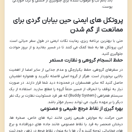
بالا، بالم لب و مرطوب کننده برای جلوگیری از خشکی و ترک خوردگی
پوست.
پروتکل های ایمنی حین بیابان گردی برای
ممانعت از گم شدن
حتی با بهترین برنامه ریزی، رعایت نکات ایمنی در طول سفر حیاتی است.
این پروتکل ها به شما کمک می کنند تا در مسیر بمانید و از بروز حوادث
جلوگیری کنید.
حفظ انسجام گروهی و نظارت مستمر
در سفرهای گروهی، حفظ یکپارچگی و عدم جدایی از سایر اعضا از اهمیت
بالایی برخوردار است. هرگز از گروه اصلی فاصله نگیرید و همواره اطمینان
حاصل کنید که سایر همسفران در محدوده دید شما قرار دارند. در صورت
نیاز به توقف یا انحراف از مسیر، حتماً گروه را مطلع سازید. استفاده از یک
سیستم همراهی (Buddy System) که هر فرد مسئولیت نظارت بر یک نفر
دیگر را بر عهده بگیرد، می تواند بسیار مؤثر باشد.
بهره گیری از نقاط مرجع طبیعی و مصنوعی
حین حرکت، به عوارض طبیعی زمین مانند تپه های خاص، صخره ها،
درختان منحصر به فرد یا نقاط مصنوعی مانند جاده های دورافتاده و برج
های مخابراتی توجه کنید و آن ها را به عنوان نقاط مرجع در ذهن خود ثبت