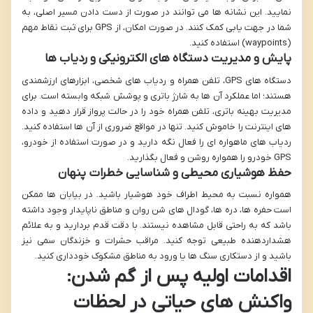
نمایید. این نشانه ها می توانند در صورت از دست دادن مسیر اصلی، به
شما در جهت یابی کمک کنند. در صورت امکان، از GPS برای ثبت نقاط مهم
(waypoints) استفاده کنید.
پایش و مدیریت دستگاه های الکترونیکی و ردیاب ها
دستگاه های GPS، تلفن همراه و ردیاب های شخصی، ابزارهای ارزشمندی
هستند؛ اما عملکرد آن ها به شارژ باتری و پوشش شبکه وابسته است. برای
مدیریت بهینه باتری، تلفن همراه خود را در حالت پرواز قرار دهید و داده
های اینترنت را خاموش کنید. تنها در مواقع ضروری از آن ها استفاده کنید.
ردیاب های ماهواره ای را فعال نگه دارید و در صورت استفاده از خودرو،
GPS خودرو را همواره روشن و فعال بگذارید.
حفظ هوشیاری محیطی و شناسایی خطرات پنهان
همواره نسبت به محیط اطراف خود هوشیار باشید. در بیابان ها ممکن
است حفره ها، دره ها، گودال های شن روان و مناطق ناپایدار وجود داشته
باشد که به راحتی قابل مشاهده نیستند. با دقت قدم بردارید و به علائم
هشداردهنده طبیعی توجه کنید. مراقب حشرات و خزندگان سمی نیز
باشید و از دستکاری سنگ ها یا ورود به مناطق مشکوک خودداری کنید.
اقدامات اولیه پس از گم شدن:
واکنش های حیاتی در لحظات