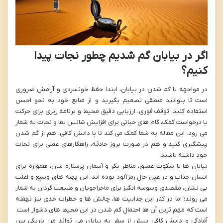
اگر در بیابان گم شدیم چطور نجات پیدا
کنیم؟
در مواجهه با گم شدن در بیابان، ابتدا حفظ خونسردی و آرامش ضروری
است تا بتوانید منطقی تصمیم بگیرید و از منابع خود به نحو احسن
استفاده کنید. توقف فوری، ارزیابی دقیق محیط و برنامه ریزی برای حرکت
یا درخواست کمک، گام های حیاتی برای افزایش شانس بقا و نجات به شمار
می رود. این مقاله به شما کمک می کند تا با دانش کافی، هم از گم شدن
پیشگیری کنید و هم در صورت بروز حادثه، راهکارهای عملی برای نجات
خود داشته باشید.
بیابان ها با سکوت عمیق، مناظر بکر و آسمان پرستاره شان، همواره برای
انسان جذاب و در عین حال رمزآلود بوده اند. این پهنه های وسیع و اغلب
بی نشان، مقصدی وسوسه انگیز برای ماجراجویان و طبیعت گردان به شمار
می روند؛ اما در کنار این جذابیت ها، چالش ها و خطرات جدی نیز نهفته
است که مهم ترین آن ها احتمال گم شدن در این محیط های دشوار است.
آمادگی و دانش کافی پیش از سفر به بیابان می تواند مرز باریکی بین