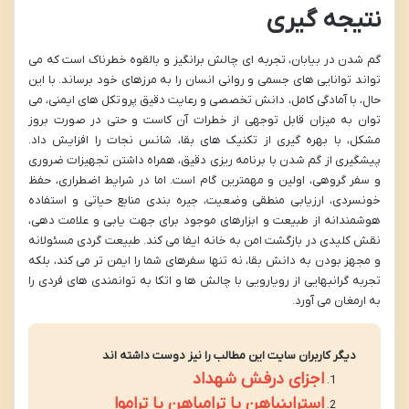
نتیجه گیری
گم شدن در بیابان، تجربه ای چالش برانگیز و بالقوه خطرناک است که می
تواند توانایی های جسمی و روانی انسان را به مرزهای خود برساند. با این
حال، با آمادگی کامل، دانش تخصصی و رعایت دقیق پروتکل های ایمنی، می
توان به میزان قابل توجهی از خطرات آن کاست و حتی در صورت بروز
مشکل، با بهره گیری از تکنیک های بقا، شانس نجات را افزایش داد.
پیشگیری از گم شدن با برنامه ریزی دقیق، همراه داشتن تجهیزات ضروری
و سفر گروهی، اولین و مهمترین گام است. اما در شرایط اضطراری، حفظ
خونسردی، ارزیابی منطقی وضعیت، جیره بندی منابع حیاتی و استفاده
هوشمندانه از طبیعت و ابزارهای موجود برای جهت یابی و علامت دهی،
نقش کلیدی در بازگشت امن به خانه ایفا می کند. طبیعت گردی مسئولانه
و مجهز بودن به دانش بقا، نه تنها سفرهای شما را ایمن تر می کند، بلکه
تجربه گرانبهایی از رویارویی با چالش ها و اتکا به توانمندی های فردی را
به ارمغان می آورد.
دیگر کاربران سایت این مطالب را نیز دوست داشته اند
اجزای درفش شهداد
استرابنباهن یا ترامباهن یا تراموا