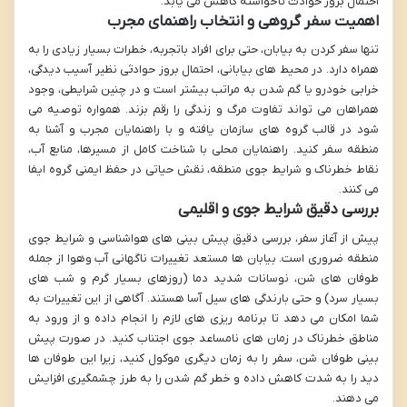
احتمال بروز حوادث ناخواسته کاهش می یابد.
اهمیت سفر گروهی و انتخاب راهنمای مجرب
تنها سفر کردن به بیابان، حتی برای افراد باتجربه، خطرات بسیار زیادی را به
همراه دارد. در محیط های بیابانی، احتمال بروز حوادثی نظیر آسیب دیدگی،
خرابی خودرو یا گم شدن به مراتب بیشتر است و در چنین شرایطی، وجود
همراهان می تواند تفاوت مرگ و زندگی را رقم بزند. همواره توصیه می
شود در قالب گروه های سازمان یافته و با راهنمایان مجرب و آشنا به
منطقه سفر کنید. راهنمایان محلی با شناخت کامل از مسیرها، منابع آب،
نقاط خطرناک و شرایط جوی منطقه، نقش حیاتی در حفظ ایمنی گروه ایفا
می کنند.
بررسی دقیق شرایط جوی و اقلیمی
پیش از آغاز سفر، بررسی دقیق پیش بینی های هواشناسی و شرایط جوی
منطقه ضروری است. بیابان ها مستعد تغییرات ناگهانی آب وهوا از جمله
طوفان های شن، نوسانات شدید دما (روزهای بسیار گرم و شب های
بسیار سرد) و حتی بارندگی های سیل آسا هستند. آگاهی از این تغییرات به
شما امکان می دهد تا برنامه ریزی های لازم را انجام داده و از ورود به
مناطق خطرناک در زمان های نامساعد جوی اجتناب کنید. در صورت پیش
بینی طوفان شن، سفر را به زمان دیگری موکول کنید، زیرا این طوفان ها
دید را به شدت کاهش داده و خطر گم شدن را به طرز چشمگیری افزایش
می دهند.