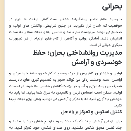
بحرانی
با وجود تمام تدابیر پیشگیرانه، ممکن است گاهی اوقات به ناچار در
موقعیت گم شدن قرار بگیرید. در چنین شرایطی، واکنش های اولیه و
صحیح می تواند سرنوشت ساز باشد و شانس بقا و نجات شما را به شدت
افزایش دهد. آمادگی روانی و آگاهی از گام های اولیه، از هر تجهیزات
دیگری حیاتی تر است.
مدیریت روانشناختی بحران: حفظ
خونسردی و آرامش
اولین و مهمترین گام پس از درک وضعیت گم شدن، حفظ خونسردی و
آرامش است. وحشت زدگی می تواند منجر به تصمیم گیری های نادرست،
مصرف بی رویه انرژی و آب و در نهایت کاهش شانس بقا شود. در لحظات
اولیه، ممکن است احساس ترس و ناامیدی به سراغ شما بیاید، اما باید به
خودتان یادآوری کنید که با تمرکز و آرامش می توانید راهی برای نجات پیدا
کنید.
کنترل استرس و تمرکز بر راه حل
برای بازیابی آرامش، چند تکنیک ساده وجود دارد. چشمان خود را ببندید و
چند نفس عمیق شکمی بکشید. روی صدای تنفس خود تمرکز کنید. به