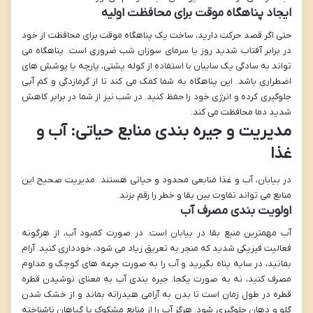
ایجاد پناهگاه موقت برای محافظت اولیه
حتی اگر قصد حرکت دارید، ساخت یک پناهگاه موقت برای محافظت از خود
در برابر آفتاب شدید روز یا سرمای سوزان شب ضروری است. پناهگاه می
تواند به سادگی یک سایبان با استفاده از کوله پشتی، پارچه یا پوشش های
اضطراری باشد. این پناهگاه به شما کمک می کند تا از گرمازدگی و کم آبی
جلوگیری کرده و انرژی خود را حفظ کنید. در شب نیز از شما در برابر کاهش
شدید دما محافظت می کند.
مدیریت و جیره بندی منابع حیاتی: آب و
غذا
در بیابان، آب و غذا منابعی محدود و حیاتی هستند. مدیریت صحیح این
منابع می تواند تفاوت بین بقا و خطر را رقم بزند.
اولویت بندی مصرف آب
آب مهمترین منبع بقا در بیابان است. در صورت کمبود آب، از هرگونه
فعالیت فیزیکی شدید که منجر به تعریق زیاد می شود، خودداری کنید. آرام
بمانید، در سایه پناه بگیرید و آب را به صورت جرعه های کوچک و مداوم
مصرف کنید، نه به صورت یکجا. جیره بندی آب به معنای نوشیدن قطره
قطره در طول زمان است تا بدن به آرامی هیدراته بماند و از خشک شدن
گلو و دهان جلوگیری شود. هرگز آب را از منابع مشکوک یا گیاهان ناشناخته