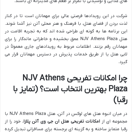
های غذایی و نوشیدنی با تمرکز بر طعم های مدیترانه ای باشند.
شرکت در این رویدادها فرصتی عالی برای مهمانان است تا در کنار
لذت بردن از فضای هتل، با فرهنگ و هنر محلی آتن نیز آشنا شوند.
این برنامه ها به گونه ای طراحی شده اند که به تجربه اقامت در
هتل NJV Athens Plaza عمق بخشیده و خاطراتی ماندگار را برای
مهمانان رقم بزنند. اطلاعات مربوط به رویدادهای جاری معمولاً در
لابی هتل یا از طریق خدمات پذیرش در دسترس مهمانان قرار می
گیرد.
چرا امکانات تفریحی NJV Athens
Plaza بهترین انتخاب است؟ (تمایز با
رقبا)
در میان انبوه هتل های لوکس در آتن، هتل NJV Athens Plaza با
مجموعه ای از
امکانات تفریحی هتل ان جی وی آتن پلازا
، خود را از
رقبا متمایز ساخته و به گزینه ای برجسته برای مسافرانی تبدیل کرده