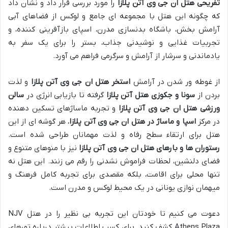
تفریحی هتل ان جی وی آتن پلازا
را مورد بررسی قرار داد و نشان داد
که چگونه این هتل با مجموعه ای جامع و لوکس از فضاهای آبی
آرامش بخش، باشگاه بدنسازی مدرن، اسپای بازآفرینی کننده، و
تجربیات غذایی و نوشیدنی جذاب، بستر را برای یک سفر به
یادماندنی و سرشار از آرامش و سرگرمی فراهم می آورد.
از غوطه ور شدن در آرامش
استخر هتل ان جی وی آتن پلازا
و لذت
بردن از
سونا و جکوزی هتل آتن پلازا
گرفته تا بازیابی انرژی در
سالن
ورزشی هتل ان جی وی آتن پلازا
و تجربه ماساژهای تسکین دهنده
در مرکز
اسپا و ماساژ در هتل ان جی وی آتن پلازا
، هر گوشه ای از این
هتل برای ارتقاء سطح رفاه و لذت مهمانان طراحی شده است.
رستوران ها و بارهای هتل ان جی وی آتن پلازا
نیز با منوهای متنوع و
فضای دلنشین، لحظات فراموش نشدنی را رقم می زنند. این هتل نه
تنها محلی برای اقامت، بلکه مقصدی برای تجربه کامل فرهنگ و
میهمان نوازی یونانی در یک محیط لوکس و مدرن است.
دعوت می کنیم تا خودتان این تجربه بی نظیر را در هتل NJV
Athens Plaza کشف کنید. برای کسب اطلاعات بیشتر درباره تورهای