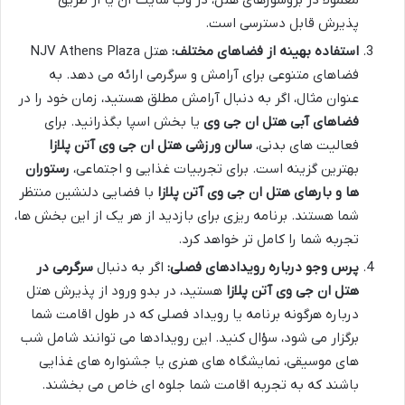
معمولاً در بروشورهای هتل، در وب سایت آن یا از طریق
پذیرش قابل دسترسی است.
استفاده بهینه از فضاهای مختلف:
هتل NJV Athens Plaza
فضاهای متنوعی برای آرامش و سرگرمی ارائه می دهد. به
عنوان مثال، اگر به دنبال آرامش مطلق هستید، زمان خود را در
فضاهای آبی هتل ان جی وی
یا بخش اسپا بگذرانید. برای
فعالیت های بدنی،
سالن ورزشی هتل ان جی وی آتن پلازا
بهترین گزینه است. برای تجربیات غذایی و اجتماعی،
رستوران
ها و بارهای هتل ان جی وی آتن پلازا
با فضایی دلنشین منتظر
شما هستند. برنامه ریزی برای بازدید از هر یک از این بخش ها،
تجربه شما را کامل تر خواهد کرد.
پرس وجو درباره رویدادهای فصلی:
اگر به دنبال
سرگرمی در
هتل ان جی وی آتن پلازا
هستید، در بدو ورود از پذیرش هتل
درباره هرگونه برنامه یا رویداد فصلی که در طول اقامت شما
برگزار می شود، سؤال کنید. این رویدادها می توانند شامل شب
های موسیقی، نمایشگاه های هنری یا جشنواره های غذایی
باشند که به تجربه اقامت شما جلوه ای خاص می بخشند.