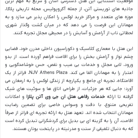
موقعیت استثنایی این هتل دسترسی آسان و سریع به مهم ترین
جاذبه های توریستی آتن، از جمله آکروپولیس، محله تاریخی پلاکا،
موزه های متعدد و مراکز خرید لوکس را امکان پذیر می سازد و به
مهمانان این فرصت را می دهد که در میان گشت وگذار شهری،
لحظاتی ناب از آرامش و آسایش را در محیطی مجلل تجربه کنند.
این هتل با معماری کلاسیک و دکوراسیون داخلی مدرن خود، فضایی
چشم نواز و آرامش بخش را برای اقامت فراهم آورده است. از بدو
ورود، لابی مجلل و خدمات بی عیب و نقص، حس خوشامدگویی و
اعتبار را به مهمانان القا می کند. NJV Athens Plaza، فراتر از یک
اقامتگاه، تجربه ای جامع و یکپارچه از زندگی لوکس را به ارمغان می
آورد؛ جایی که هر جزئیات، از طراحی اتاق ها و سوئیت های شیک
گرفته تا ارائه
خدمات رفاهی هتل ان جی وی آتن پلازا
و امکانات
تفریحی متنوع، با دقت و وسواس خاصی برای تضمین رضایت
مهمانان انتخاب شده اند. تعهد هتل به ارائه تجربه ای فراتر از صرفاً
اقامت، آن را به گزینه ای بی بدیل برای گردشگرانی تبدیل کرده است
که به دنبال تلفیقی از سنت و مدرنیته در پایتخت یونان هستند.