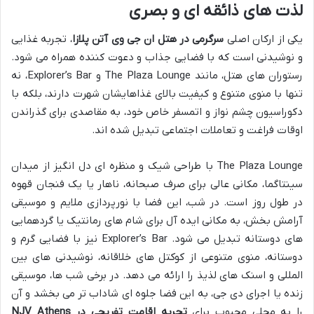
لذت های ذائقه ای و بصری
یکی از ارکان اصلی
سرگرمی در هتل ان جی وی آتن پلازا
، تجربه غذایی
و نوشیدنی است که با فضایی جذاب و دعوت کننده همراه می شود.
رستوران های هتل، مانند The Plaza Lounge و Explorer’s Bar، نه
تنها با منوی متنوع و کیفیت بالای غذاهایشان شهرت دارند، بلکه با
دکوراسیون چشم نواز و اتمسفر خاص خود، به مقاصدی برای گذراندن
اوقات فراغت و تعاملات اجتماعی تبدیل شده اند.
The Plaza Lounge با طراحی شیک و منظره ای دل انگیز از میدان
سینتاگما، مکانی عالی برای صرف صبحانه، ناهار یا یک فنجان قهوه
در طول روز است. در شب، این فضا با نورپردازی ملایم و موسیقی
آرامش بخش، به مکانی ایده آل برای شام های رمانتیک یا گردهمایی
های دوستانه تبدیل می شود. Explorer’s Bar نیز با فضایی گرم و
دوستانه، منوی متنوعی از کوکتل های خلاقانه، نوشیدنی های بین
المللی و اسنک های لذیذ را ارائه می دهد. در برخی شب ها، موسیقی
زنده یا اجرای دی جی، به این فضا جلوه ای شاداب تر می بخشد و آن
را به محلی محبوب برای
تجربه اقامت تفریحی در NJV Athens