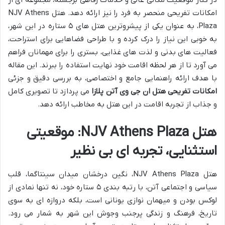
در کنار موقعیت مکانی عالی و خدمات رفاهی برجسته، مجموعه ای از
امکانات تفریحی منحصر به فرد را نیز ارائه دهد. هتل NJV Athens
Plaza، به عنوان یکی از پیشروترین هتل های ۵ ستاره در این شهر،
به خوبی این نیاز را درک کرده و با طراحی فضاهایی برای استراحت،
فعالیت های بدنی و لذت های غذایی، بستری را برای مهمانان فراهم
می آورد تا از هر لحظه اقامت خود نهایت استفاده را ببرند. این مقاله
با هدف ارائه راهنمایی جامع و اختصاصی، به بررسی دقیق و جزئی
امکانات تفریحی هتل ان جی وی آتن پلازا
می پردازد تا تصویری کامل
و جذاب از تجربه اقامت در این هتل به مخاطب ارائه دهد.
هتل NJV Athens Plaza: موقعیتی
استثنایی، تجربه ای بی نظیر
هتل NJV Athens Plaza، نگین درخشان میدان سینتاگما، قلب
سیاسی و اجتماعی آتن، با رتبه بندی ۵ ستاره خود، نه تنها نمادی از
لوکس بودن و میهمان نوازی یونانی است، بلکه دروازه ای به سوی
تاریخ، فرهنگ و زندگی پرجنب وجوش این شهر به شمار می رود.