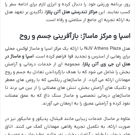
روز، برنامه ورزشی خود را دنبال کرده و انرژی لازم برای ادامه سفر را
کسب نمایند. این
مراکز تندرستی هتل آتن پلازا
، تأکیدی بر تعهد هتل
به ارائه تجربه ای جامع از سلامتی و رفاه است.
اسپا و مرکز ماساژ: بازآفرینی جسم و روح
هتل NJV Athens Plaza با ارائه یک مرکز اسپا و ماساژ لوکس، محلی
برای رهایی از استرس و تجدید قوا فراهم کرده است.
اسپا و ماساژ در
هتل ان جی وی آتن پلازا
، مجموعه ای از خدمات درمانی و آرامش
بخش را شامل می شود که با هدف بازگرداندن تعادل به جسم و روح
مهمانان ارائه می گردد. از ماساژهای ریلکسی که با روغن های معطر
و تکنیک های آرامش بخش، تنش های عضلانی را از بین می برند تا
ماساژهای درمانی تخصصی و ماساژ سنگ داغ که به عمق عضلات
نفوذ کرده و آرامشی عمیق را به ارمغان می آورند.
علاوه بر ماساژ، خدمات زیبایی مانند فیشال، پدیکور و مانیکور نیز در
صورت ارائه، به تکمیل تجربه رفاهی مهمانان کمک می کنند. اتاق
های درمان با طراحی آرامش بخش، نور ملایم، عطردرمانی و موسیقی