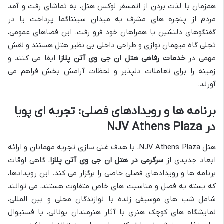
همزمان با لذت بردن از اتمسفر لوکس هتل، به تماشای رفت و آمد
مردم از پنجره های مشرف به میدان سینتاگما پرداخت یا در
گفتگوهای دلنشین با همراهان خود فرو رفت. این فضاهای عمومی،
تجلی گاه میهمان نوازی و طراحی داخلی بی نظیر هتل هستند و نقش
مهمی در
خدمات رفاهی هتل ان جی وی آتن پلازا
ایفا می کنند و
زمینه را برای تعاملات دلپذیر و لحظات آرامش بخش فراهم می
آورند.
برنامه ها و رویدادهای فصلی: تجربه ای پویا
در NJV Athens Plaza
هتل NJV Athens Plaza، با هدف غنی سازی تجربه مهمانان و ارائه
ابعاد جدیدی از
سرگرمی در هتل ان جی وی آتن پلازا
، گاهی اوقات
برنامه ها و رویدادهای فصلی خاصی را برگزار می کند. این رویدادها،
که بسته به فصل و مناسبت های خاص متفاوت هستند، می توانند
شامل شب های موسیقی زنده با نوازندگان محلی و بین المللی،
نمایشگاه های کوچک هنری با آثار هنرمندان یونانی، یا فستیوال