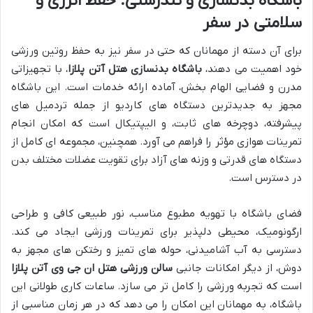
باشگاه بدنسازی و تندرستی: حفظ انرژی و
سلامتی در سفر
برای آن دسته از مهمانان که حتی در سفر نیز به حفظ روتین ورزشی
خود اهمیت می دهند،
باشگاه بدنسازی هتل آتن پلازا
، با تجهیزاتی
مدرن و فضایی الهام بخش، آماده ارائه خدمات است. این باشگاه
مجهز به جدیدترین دستگاه های کاردیو از جمله تردمیل های
پیشرفته، دوچرخه های ثابت، و الیپتیکال است که امکان انجام
تمرینات هوازی مؤثر را فراهم می آورد. همچنین، مجموعه ای کامل از
دستگاه های قدرتی و وزنه های آزاد برای تقویت عضلات مختلف بدن
در دسترس است.
فضای باشگاه با تهویه مطبوع مناسب، نور طبیعی کافی و طراحی
ارگونومیک، محیطی دلپذیر برای تمرینات ورزشی ایجاد می کند.
دسترسی به آب آشامیدنی، حوله های تمیز و رختکن های مجهز به
دوش، از دیگر امکانات جانبی
سالن ورزشی هتل ان جی وی آتن پلازا
است که تجربه ورزشی را کامل تر می سازد. ساعات کاری طولانی این
باشگاه، به مهمانان این امکان را می دهد که در هر زمان مناسبی از