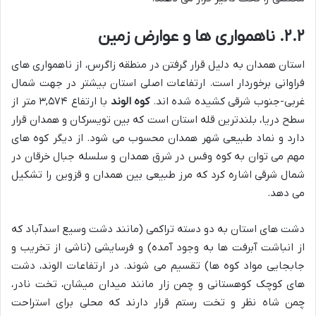
۲.۲. ناهمواری ها و عوارض زمین
استان همدان به دلیل قرار گرفتن در منطقه زاگرس، از ناهمواری های
فراوانی برخوردار است. ارتفاعات اصلی استان بیشتر در جهت شمال
غربی-جنوب شرقی کشیده شده اند.
کوه الوند
با ارتفاع ۳,۵۷۴ متر از
سطح دریا، بلندترین قله استان است که بین تویسرکان و همدان قرار
دارد و نماد طبیعی شهر همدان محسوب می شود. از دیگر کوه های
مهم می توان به کوه وفس در شرق همدان و سلسله جبال خرقان در
شمال شرقی اشاره کرد که مرز طبیعی بین همدان و قزوین را تشکیل
می دهد.
دشت های استان به دو دسته تراکمی (مانند دشت وسیع اسدآباد که
از انباشت آبرفت ها به وجود آمده) و فرسایشی (ناشی از تخریب و
جابجایی مواد کوه ها) تقسیم می شوند. در ارتفاعات الوند، دشت
های کوچک کوهستانی و چمن زار مانند میدان میشان، تخت نادر،
چمن شاه نظر و تخت رستم قرار دارند که محلی برای استراحت