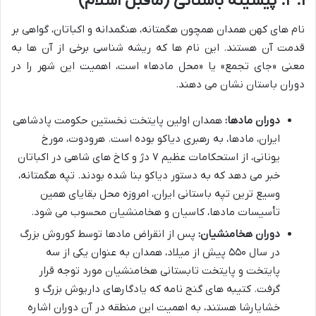
۳.۱. پیشینه باستانی (ماقبل اسلام)
نام های کهن همدان همچون هگمتانه، هنگمدانه و اکباتان، گواهی بر
قدمت آن هستند. این نام ها که ریشه شناسی برخی از آن ها به
معنی «جای تجمع» یا «محل مادها» است، اهمیت این شهر را در
دوران باستان نشان می دهند.
دوران مادها:
همدان اولین پایتخت نخستین حکومت پادشاهی
ایران، مادها، به رهبری دیاکو بوده است. هرودوت، مورخ
یونانی، از استحکامات عظیم ۷ دژ و کاخ های شاهی در اکباتان
خبر می دهد که به دستور دیاکو بنا شده بودند. تپه هگمتانه،
وسیع ترین تپه باستانی ایران، امروزه محل بقایای همین
تأسیسات مادها، کاسیان و هخامنشیان محسوب می شود.
دوران هخامنشیان:
پس از انقراض مادها توسط کوروش بزرگ
در سال ۵۵۰ پیش از میلاد، همدان به عنوان یکی از سه
پایتخت و پایتخت تابستانی هخامنشیان مورد توجه قرار
گرفت. کتیبه های گنج نامه که یادگارهای داریوش بزرگ و
خشایارشا هستند، به اهمیت این منطقه در آن دوران اشاره