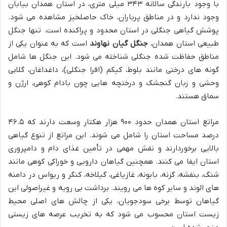
با وجود بارندگی سالانه ۳۴۳ میلی متری، در استان همدان بیابان
وجود ندارد و در مناطق پرباران، خاک حاصلخیز مشاهده می شود.
پوشش گیاهی جنگلی در استان محدود و پراکنده است. تنها جنگل
طبیعی استان همدان،
جنگل گیان نهاوند
است که به عنوان یکی از
مناطق حفاظت شده جنگلی شناخته می شود. این جنگل ها شامل
گونه های درختی مانند بلوط، کیکم (افرا جنگلی)، داغداغان، گلابی
وحشی و زبان گنجشک و درختچه هایی چون بادام کوهی، ارژن و
سماق هستند.
مراتع استان همدان حدود ۹۰۰ هزار هکتار وسعت دارند که ۴۶.۵
درصد مساحت استان را شامل می شوند. این مراتع از تنوع گیاهی
بالایی برخوردارند و نقش مهمی در تأمین غذای دام و دامپروری
استان ایفا می کنند. همچنین گیاهان دارویی و خوراکی کوهی مانند
شنگ، بنفشه، گزنه، بابونه، غازیاغی، گیلاخه، کنگر و ریواس در دامنه
های الوند و سایر کوه ها می رویند. برداشت بی رویه و غیراصولی این
گیاهان توسط برخی سودجویان، یکی از چالش های اصلی محیط
زیست استان محسوب می شود که به تخریب عرصه های زیستی