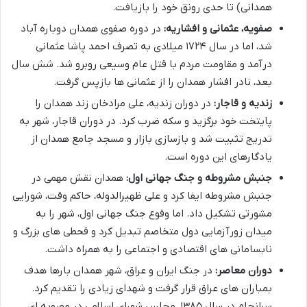
همدانی) تا حدی رونق خود را بازیافت.
صفویه، عثمانی و افشاریه:
در دوره صفوی همدان دوباره آباد
شد، اما در سال ۱۷۲۴ میلادی به تصرف احمد پاشا عثمانی
درآمد و مقاومت مردم با قتل عام وسیعی روبرو شد. شش سال
بعد، نادر افشار همدان را از عثمانی ها بازپس گرفت.
زندیه و قاجار:
در دوران زندیه، علی مرادخان زند همدان را
پایتخت خود برگزید و سکه ضرب کرد. در دوران قاجار، شهر به
تدریج تثبیت شد و بازسازی بازار و مسجد جامع همدان از
یادگارهای این دوره است.
جنبش مشروطه و جنگ جهانی اول:
همدان نقش مهمی در
جنبش مشروطه ایفا کرد و علی ظهیرالدوله، حاکم وقت، شورایی
مشورتی تشکیل داد. اما وقوع جنگ جهانی اول، شهر را به
میدان زورآزمایی دول متخاصم تبدیل کرد و قحطی های بزرگ و
نابسامانی های اقتصادی و اجتماعی را به همراه داشت.
دوران معاصر:
در جنگ ایران و عراق، شهر همدان بارها هدف
بمباران های عراق قرار گرفت و شهدای زیادی را تقدیم کرد.
سرانجام در سال ۱۳۸۵، مجلس شورای اسلامی در مصوبه ای