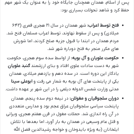
پس از اسلام، همدان همچنان جایگاه خود را به عنوان یک شهر مهم
حفظ کرد و شاهد تحولات بسیاری بود:
فتح توسط اعراب:
شهر همدان در سال ۲۱ هجری قمری (۶۴۲
میلادی) و پس از سقوط نهاوند، توسط اعراب مسلمان فتح شد.
مردم همدان در ابتدا با قبول جزیه صلح کردند، اما شورش
های مکرر منجر به فتح دوباره شهر شد.
حکومت علویان و آل بویه:
از اواسط سده سوم هجری، حکومت
شهر به دست سادات علوی افتاد و بنای ارزشمند
گنبد علویان
یادگار این دوره است. در سده دهم و یازدهم میلادی، همدان
یکی از پایتخت های آل بویه به شمار می رفت و
ابوعلی سینا
مدتی وزارت شمس الدوله دیلمی را در این شهر بر عهده داشت.
دوران سلجوقیان و مغولان:
در نیمه دوم سده پنجم، همدان
پایتخت سیاسی سلجوقیان عراق عجم بود و مدارس متعددی
در آن راه اندازی شد. حملات مغول در قرن هفتم هجری، ویرانی
و قتل عام وسیعی در همدان به بار آورد، اما بعدها با تلاش
ایلخانان (به ویژه بایدوخان و خواجه رشیدالدین فضل الله