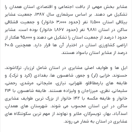
عشایر بخش مهمی از بافت اجتماعی و اقتصادی استان همدان را
تشکیل می دهند. بر اساس سرشماری سال ۱۳۸۷، جمعیت عشایر
ییلاقی استان ۱۱,۵۰۰ نفر (حدود ۳,۰۰۰ خانوار) و جمعیت قشلاقی
ساکن در استان ۹,۸۸۱ نفر (حدود ۱,۸۶۷ خانوار) بوده است. عشایر
حدود ۱ درصد از جمعیت استان را تشکیل می دهند و ۹۵,۰۰۰ هکتار از
اراضی کشاورزی استان در اختیار آن ها قرار دارد. همچنین ۶۰.۵
درصد از عشایر استان باسواد هستند.
ایل ها و طوایف اصلی عشایری در استان شامل لرزیار، ترکاشوند،
حسنوند، خزایی (لر) و جمور، شاهسون ها، بغدادی (کرد و ترک)، و
طایفه های یارمطاقلو، ظهرابی، نیازی، ملیجانی، مرشدی، رحمتی،
سلیمانی، نظری، میرزاجان و ولیزاده هستند. طایفه شاهسون با ۲۱۴
خانوار و طایفه مگسه با ۱۴۲ خانوار از بزرگ ترین طوایف عشایری
ساکن در این استان محسوب می شوند. شهرستان های همدان،
اسدآباد، بهار، تویسرکان، ملایر و نهاوند از مهم ترین سکونتگاه های
عشایری در استان به شمار می روند.