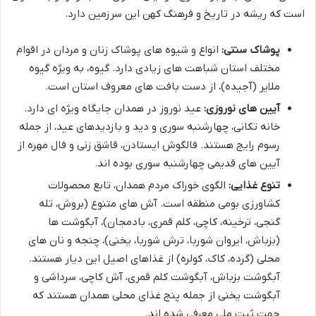
است که ریشه در تاریخ و فرهنگ کهن این سرزمین دارد.
پوشاک سنتی:
انواع و شیوه های پوشاک زنان و مردان در اقوام
مختلف استان شباهت های زیادی دارد. گیوه، به ویژه گیوه
ملایر (آجیده)، از دست بافت های معروف استان است.
آیین های نوروزی:
عید نوروز در همدان جایگاه ویژه ای دارد.
خانه تکانی، چهارشنبه سوری و دید و بازدیدهای عید، از جمله
رسوم رایج هستند. فالگوش ایستادن، قاشق زنی و فال مهره از
آیین های قدیمی چهارشنبه سوری بوده اند.
تنوع غذایی:
الگوی خوراک مردم همدان، تابع محصولات
کشاورزی بومی منطقه است. آش های متنوع (بروش، تله
گنجی، ترخینه، کاچی، کلم قمری، بادمجان)، آبگوشت ها
(بزباش، ایروان شوربا، ترش شوربا، یخنی)، چنجه و نان های
محلی (گرده، کاک، کولره) از غذاهای اصیل این دیار هستند.
آبگوشت بزباش، آبگوشت کلم قمری، آش کاچی، سرداشی و
آبگوشت یخنی از جمله پنج غذای محلی همدان هستند که
جهت ثبت ملی معرفی شده اند.