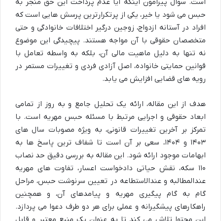
است. سوال پیرامون اینکه آیا عدم پرداخت این حق منجر به
حبس می شود یا خیر، یکی از پرتکرارترین پرسش هایی است که
افراد در آستانه ازدواج، زوجین درگیر اختلافات خانوادگی و حتی
متخصصان حقوقی با آن مواجه هستند. پیچیدگی این موضوع
نه تنها به دلیل ماهیت مالی آن، بلکه به واسطه تعامل با
قوانین حمایتی خانواده، اصل آزادی فردی و تغییرات مستمر در
رویه های قضایی افزایش می یابد.
هدف از این مقاله، ارائه یک تحلیل جامع و به روز از تمامی
ابعاد حقوقی و اجرایی مرتبط با مسئله حبس مهریه است. با
تمرکز بر آخرین تغییرات قانونی، به ویژه مصوبات سال های
۱۴۰۳ و ۱۴۰۴، سعی بر آن است تا شفاف ترین پاسخ ها به
ابهامات موجود ارائه شود. این مقاله به بررسی دقیق حد نصاب
۱۱۰ سکه، نقش حیاتی دادخواست اعسار، تفاوت های مهریه
عندالمطالبه و عندالاستطاعه در تعیین سرنوشت حبس، مراحل
گام به گام پیگیری مهریه و پیامدهای آن، و همچنین
راهکارهای پیشگیرانه و عملی برای هر دو طرف دعوا می پردازد.
این محتوا تلاش می کند تا به عنوان یک منبع معتبر و قابل