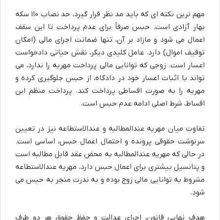
مهم ترین نکته ای که باید مد نظر قرار گیرد،
حد نصاب ۱۱۰ سکه
بهار آزادی
است. حبس صرفاً برای عدم پرداخت تا این سقف
اعمال می شود و مازاد بر آن، تنها ضمانت اجرای مالی (امکان
توقیف اموال) دارد. عامل کلیدی دیگر،
نقش حیاتی دادخواست
اعسار
است. زوجی که توانایی مالی پرداخت مهریه را ندارد، می
تواند با اثبات اعسار خود در دادگاه، از حبس جلوگیری کرده و
مهریه را به صورت اقساطی پرداخت کند. پرداخت منظم این
اقساط، شرط اصلی ادامه عدم حبس است.
تفاوت میان مهریه
عندالمطالبه
و
عندالاستطاعه
نیز در تعیین
سرنوشت حقوقی پرونده و احتمال اعمال حبس، اساسی است.
در حالی که مهریه عندالمطالبه به محض عقد قابل مطالبه است
و پتانسیل بیشتری برای اعمال حبس دارد، مهریه عندالاستطاعه
مشروط به توانایی مالی زوج بوده و به ندرت منجر به حبس می
شود.
هدف نهایی قانون، اجرای عدالت و حفظ حقوق هر دو طرف