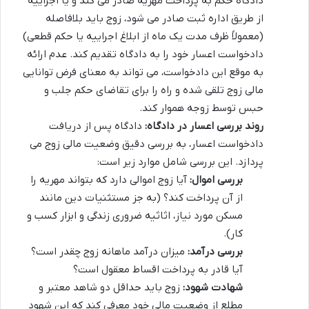
دادگاه حکم به پرداخت مهریه صادر می کند و یا اجراییه
از طریق اداره ثبت صادر می شود، زوج باید بلافاصله
(معمولاً ظرف مدت یک ماه از ابلاغ اجراییه یا حکم قطعی)
دادخواست اعسار خود را به دادگاه تقدیم کند. عدم ارائه
به موقع این دادخواست، می تواند به معنای فرض توانایی
مالی زوج تلقی شده و راه را برای تقاضای حکم جلب و
حبس توسط زوجه هموار کند.
روند بررسی اعسار در دادگاه:
دادگاه پس از دریافت
دادخواست اعسار، به بررسی دقیق وضعیت مالی زوج می
پردازد. این بررسی شامل موارد زیر است:
بررسی اموال:
آیا زوج اموالی دارد که بتواند مهریه را
از آن پرداخت کند؟ (به جز مستثنیات دین مانند
مسکن مورد نیاز، اثاثیه ضروری زندگی و ابزار کسب و
کار).
بررسی درآمد:
میزان درآمد ماهانه زوج چقدر است؟
آیا قادر به پرداخت اقساط معقول است؟
شهادت شهود:
زوج باید حداقل دو شاهد معتبر و
مطلع از وضعیت مالی خود معرفی کند که این شهود