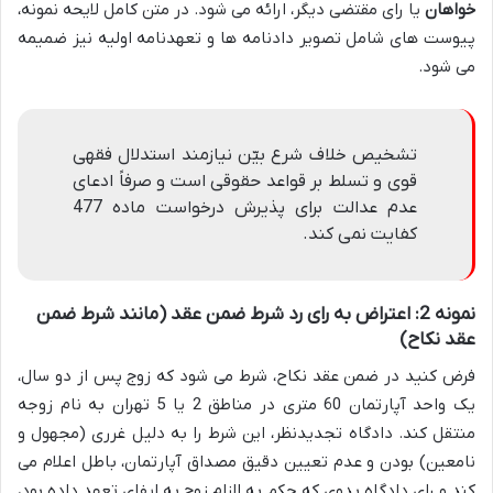
خواهان
یا رای مقتضی دیگر، ارائه می شود. در متن کامل لایحه نمونه،
پیوست های شامل تصویر دادنامه ها و تعهدنامه اولیه نیز ضمیمه
می شود.
تشخیص خلاف شرع بیّن نیازمند استدلال فقهی
قوی و تسلط بر قواعد حقوقی است و صرفاً ادعای
عدم عدالت برای پذیرش درخواست ماده 477
کفایت نمی کند.
نمونه 2: اعتراض به رای رد شرط ضمن عقد (مانند شرط ضمن
عقد نکاح)
فرض کنید در ضمن عقد نکاح، شرط می شود که زوج پس از دو سال،
یک واحد آپارتمان 60 متری در مناطق 2 یا 5 تهران به نام زوجه
منتقل کند. دادگاه تجدیدنظر، این شرط را به دلیل غرری (مجهول و
نامعین) بودن و عدم تعیین دقیق مصداق آپارتمان، باطل اعلام می
کند و رای دادگاه بدوی که حکم به الزام زوج به ایفای تعهد داده بود،