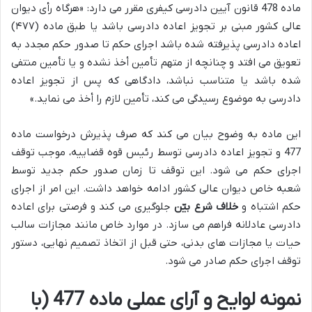
ماده 478 قانون آیین دادرسی کیفری مقرر می دارد: «هرگاه رأی دیوان
عالی کشور مبنی بر تجویز اعاده دادرسی باشد یا طبق ماده (۴۷۷)
اعاده دادرسی پذیرفته شده باشد اجرای حکم تا صدور حکم مجدد به
تعویق می افتد و چنانچه از متهم تأمین أخذ نشده و یا تأمین منتفی
شده باشد یا متناسب نباشد، دادگاهی که پس از تجویز اعاده
دادرسی به موضوع رسیدگی می کند، تأمین لازم را أخذ می نماید.»
این ماده به وضوح بیان می کند که صرف پذیرش درخواست ماده
477 و تجویز اعاده دادرسی توسط رئیس قوه قضاییه، موجب توقف
اجرای حکم می شود. این توقف تا زمان صدور حکم جدید توسط
شعبه خاص دیوان عالی کشور ادامه خواهد داشت. این امر از اجرای
حکم اشتباه و
خلاف شرع بیّن
جلوگیری می کند و فرصتی برای اعاده
دادرسی عادلانه فراهم می سازد. در موارد خاص مانند مجازات سالب
حیات یا مجازات های بدنی، حتی قبل از اتخاذ تصمیم نهایی، دستور
توقف اجرای حکم صادر می شود.
نمونه لوایح و آرای عملی ماده 477 (با