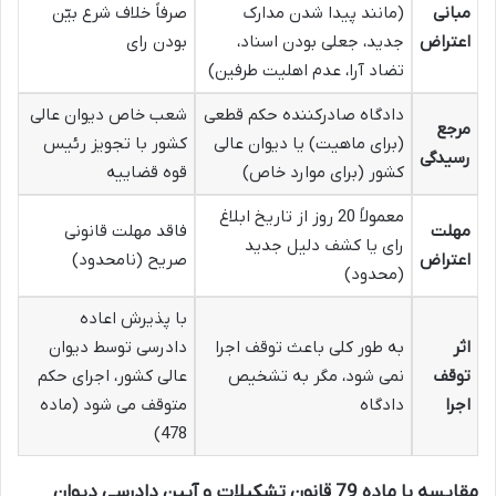
مبانی
(مانند پیدا شدن مدارک
صرفاً خلاف شرع بیّن
اعتراض
جدید، جعلی بودن اسناد،
بودن رای
تضاد آرا، عدم اهلیت طرفین)
دادگاه صادرکننده حکم قطعی
شعب خاص دیوان عالی
مرجع
(برای ماهیت) یا دیوان عالی
کشور با تجویز رئیس
رسیدگی
کشور (برای موارد خاص)
قوه قضاییه
معمولاً 20 روز از تاریخ ابلاغ
مهلت
فاقد مهلت قانونی
رای یا کشف دلیل جدید
اعتراض
صریح (نامحدود)
(محدود)
با پذیرش اعاده
اثر
به طور کلی باعث توقف اجرا
دادرسی توسط دیوان
توقف
نمی شود، مگر به تشخیص
عالی کشور، اجرای حکم
اجرا
دادگاه
متوقف می شود (ماده
478)
مقایسه با ماده 79 قانون تشکیلات و آیین دادرسی دیوان