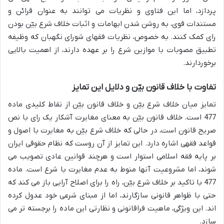
پردازد، اما این فتاوی و نظریات می توانند به عنوان قرائن و
مستندات قوی، به روشن شدن ابهامات و اثبات خلاف شرع بیّن بودن
رای کمک کنند. به خصوص، نظریات فقهای شورای نگهبان که وظیفه
تطبیق مصوبات با موازین شرع را بر عهده دارند، از اهمیت بالایی
برخوردارند.
تفاوت با خلاف قانون بیّن و دلایل این تمایز
تمایز میان خلاف شرع بیّن و خلاف قانون بیّن از نقاط کلیدی ماده
477 است. خلاف قانون بیّن به معنای مغایرت آشکار یک رای با نص
صریح قانون است، در حالی که خلاف شرع بیّن به مغایرت با اصول و
قواعد فقهی اشاره دارد. این تمایز از آن روست که نظام حقوقی ایران
بر پایه فقه اسلامی استوار است و هرچند قوانین عادی تصویب می
شوند، اما مشروعیت آنها منوط به عدم مغایرت با شرع است. ماده
477 با تاکید بر خلاف شرع بیّن، راه را برای اصلاح آرایی باز می کند که
حتی با ظواهر قانونی سازگارند، اما از مبنای شرعی خود عدول کرده
اند. این ویژگی، ماهیت فراقانونی و نظارتی این ماده را برجسته تر می
سازد.