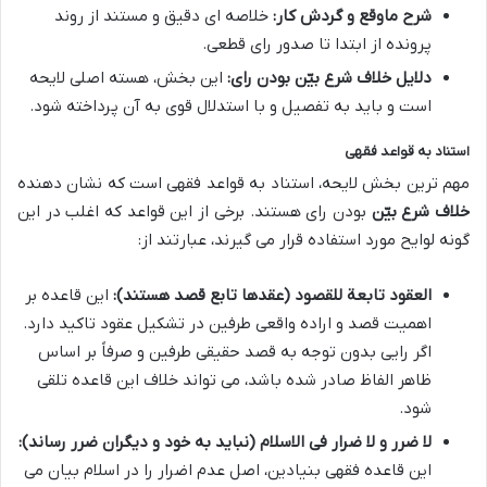
شرح ماوقع و گردش کار:
خلاصه ای دقیق و مستند از روند
پرونده از ابتدا تا صدور رای قطعی.
دلایل خلاف شرع بیّن بودن رای:
این بخش، هسته اصلی لایحه
است و باید به تفصیل و با استدلال قوی به آن پرداخته شود.
استناد به قواعد فقهی
مهم ترین بخش لایحه، استناد به قواعد فقهی است که نشان دهنده
خلاف شرع بیّن
بودن رای هستند. برخی از این قواعد که اغلب در این
گونه لوایح مورد استفاده قرار می گیرند، عبارتند از:
العقود تابعة للقصود (عقدها تابع قصد هستند):
این قاعده بر
اهمیت قصد و اراده واقعی طرفین در تشکیل عقود تاکید دارد.
اگر رایی بدون توجه به قصد حقیقی طرفین و صرفاً بر اساس
ظاهر الفاظ صادر شده باشد، می تواند خلاف این قاعده تلقی
شود.
لا ضرر و لا ضرار فی الاسلام (نباید به خود و دیگران ضرر رساند):
این قاعده فقهی بنیادین، اصل عدم اضرار را در اسلام بیان می