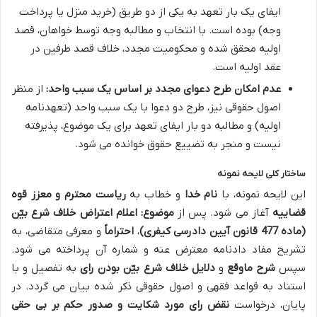
ایفای یک بار تعهد به یکی از دو طریق (خرید منزل یا پرداخت
وجه) بوده است. با انتخاب و مطالبه وجه توسط خواهان، قصد
اولیه محقق شده و محکومیت مجدد، خلاف قصد طرفین در
عقد اولیه است.
عدم امکان طرح دعوای مجدد بر اساس یک سبب واحد:
از منظر
اصول حقوقی نیز، طرح دو دعوا با یک سبب واحد (تعهدنامه
اولیه) و مطالبه دو بار ایفای تعهد برای یک موضوع، پذیرفته
نیست و منجر به تضییع حقوق خوانده می شود.
ساختار کلی لایحه نمونه
این لایحه نمونه، با
نام خدا
و خطاب به
ریاست محترم و معزز قوه
قضاییه
آغاز می شود. پس از
موضوع: اعلام اعتراض خلاف شرع بیّن
(ماده 477 قانون آیین دادرسی کیفری)
،
احتراماً
و معرفی متقاضی، به
تشریح مفاد دادنامه معترض عنه و شماره آن پرداخته می شود.
سپس
شرح ماوقع
و
دلایل خلاف شرع بیّن بودن رای
به تفصیل و با
استناد به قواعد فقهی و اصول حقوقی ذکر شده بیان می گردد. در
پایان، درخواست
نقض رای مورد شکایت و صدور حکم بر بی حقی