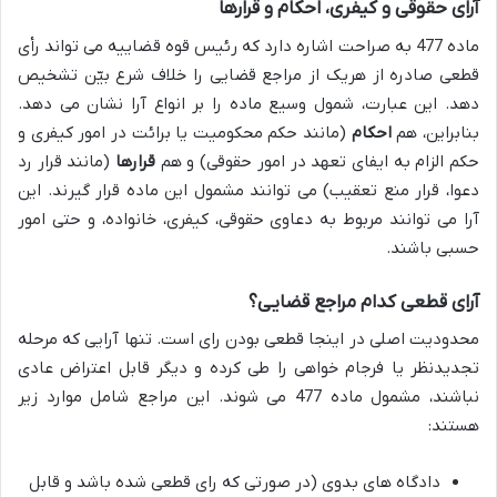
آرای حقوقی و کیفری، احکام و قرارها
ماده 477 به صراحت اشاره دارد که رئیس قوه قضاییه می تواند رأی
قطعی صادره از هریک از مراجع قضایی را خلاف شرع بیّن تشخیص
دهد. این عبارت، شمول وسیع ماده را بر انواع آرا نشان می دهد.
بنابراین، هم
احکام
(مانند حکم محکومیت یا برائت در امور کیفری و
حکم الزام به ایفای تعهد در امور حقوقی) و هم
قرارها
(مانند قرار رد
دعوا، قرار منع تعقیب) می توانند مشمول این ماده قرار گیرند. این
آرا می توانند مربوط به دعاوی حقوقی، کیفری، خانواده، و حتی امور
حسبی باشند.
آرای قطعی کدام مراجع قضایی؟
محدودیت اصلی در اینجا قطعی بودن رای است. تنها آرایی که مرحله
تجدیدنظر یا فرجام خواهی را طی کرده و دیگر قابل اعتراض عادی
نباشند، مشمول ماده 477 می شوند. این مراجع شامل موارد زیر
هستند:
دادگاه های بدوی (در صورتی که رای قطعی شده باشد و قابل