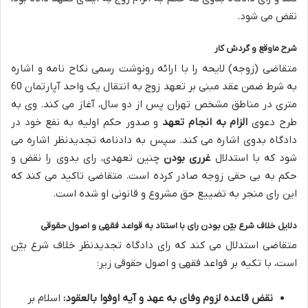
نقض می شود.
شرح ماوقع و گردش کار
متقاضی (زوجه) لایحه را با ارائه رونوشت رسمی نکاح نامه و اشاره
به شرط ضمن عقد مبنی بر تعهد زوج به انتقال یک واحد آپارتمان 60
متری در مناطق مشخص تهران پس از دو سال، آغاز می کند. وی به
طرح دعوی
الزام به انجام تعهد
و صدور حکم اولیه به نفع خود در
دادگاه بدوی اشاره می کند. سپس به دادنامه تجدیدنظر اشاره می
شود که با استدلال
غرری بودن
چنین تعهدی، رای بدوی را نقض و
حکم به بی حقی زوجه صادر کرده است. متقاضی تاکید می کند که
این رای منجر به تضییع حق مشروع و قانونی او شده است.
دلایل خلاف شرع بیّن بودن رای با استناد به قواعد فقهی و اصول حقوقی
متقاضی استدلال می کند که رای دادگاه تجدیدنظر خلاف شرع بیّن
است، با تکیه بر قواعد فقهی و اصول حقوقی زیر:
نقض قاعده لزوم وفای به عهد و آیه اوفوا بالعقود:
اسلام بر