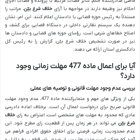
قاضی صادرکننده حکم، سایر قضات مرتبط با پرونده و قضات اجرای
احکام نیز وظیفه دارند در مواجهه با آرای
خلاف شرع بیّن
، مراتب را
مستدلاً به رئیس حوزه قضایی یا دادستان اعلام کنند. این امر، نشان
دهنده یک سیستم نظارتی داخلی در دستگاه قضایی برای کشف و
اصلاح خطاهای شرعی است. رؤسای حوزه های قضایی و دادستان ها
نیز در صورت تشخیص خلاف شرع بیّن، گزارش را به رئیس کل
دادگستری استان ارائه می دهند.
آیا برای اعمال ماده 477 مهلت زمانی وجود
دارد؟
بررسی عدم وجود مهلت قانونی و توصیه های عملی
یکی از ویژگی های مهم و متمایزکننده ماده 477، عدم وجود مهلت
قانونی صریح برای درخواست اعمال آن است. برخلاف اعاده دادرسی
عادی که محدود به مهلت های مشخصی است، اعتراض به رای
خلاف
شرع بیّن
می تواند در هر زمان پس از قطعیت رای مطرح شود. این
عدم محدودیت زمانی، فرصتی برای احقاق حقوق افرادی فراهم می
آورد که ممکن است مدت ها پس از صدور رای قطعی، به دلایل و