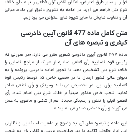
فراتر از سایر طرق اعتراض، امکان نقض آرای قطعی را بر مبنای خلاف
شرع بیّن فراهم می آورد. در ادامه به تشریح دقیق این ماده، مبانی
آن و تفاوت هایش با سایر شیوه های اعتراض می پردازیم.
متن کامل ماده 477 قانون آیین دادرسی
کیفری و تبصره های آن
ماده ۴۷۷ قانون آیین دادرسی کیفری مقرر می دارد: «در صورتی که
رئیس قوه قضاییه رأی قطعی صادره از هریک از مراجع قضایی را
خلاف شرع بیّن تشخیص دهد، با تجویز اعاده دادرسی، پرونده را به
دیوان عالی کشور ارسال تا در شعبی خاص که توسط رئیس قوه
قضاییه برای این امر تخصیص می یابد رسیدگی و رأی قطعی صادر
نماید. شعب خاص مذکور مبنیّاً بر خلاف شرع بیّن اعلام شده، رأی
قطعی قبلی را نقض و رسیدگی مجدد اعم از شکلی و ماهوی به عمل
می آورند و رأی مقتضی صادر می نمایند.»
این ماده و تبصره های آن، به وضوح بر ماهیت استثنایی و نظارتی
این ابزار حقوقی تاکید دارند. صلاحیت بررسی و نقض رای به شعب