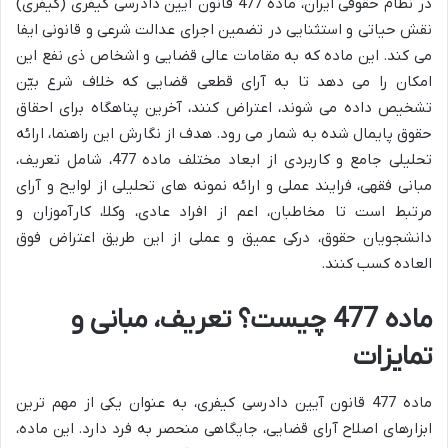
در نظام حقوقی ایران، ماده 477 قانون آیین دادرسی کیفری (کیفری)
نقش حیاتی و استثنایی در تضمین اجرای عدالت شرعی و قانونی ایفا
می کند. این ماده که به مقامات عالی قضایی و اشخاص ذی نفع این
امکان را می دهد تا به آرای قطعی قضایی که خلاف شرع بیّن
تشخیص داده می شوند، اعتراض کنند، آخرین پناهگاه برای احقاق
حقوق پایمال شده به شمار می رود. هدف از نگارش این راهنما، ارائه
تحلیلی جامع و کاربردی از ابعاد مختلف ماده 477، شامل تعریف،
مبانی فقهی، فرایند عملی و ارائه نمونه های تحلیلی از لوایح و آرای
مرتبط است تا مخاطبان، اعم از افراد عادی، وکلا، کارآموزان و
دانشجویان حقوق، درکی عمیق و عملی از این طریق اعتراض فوق
العاده کسب کنند.
ماده 477 چیست؟ تعریف، مبانی و
تمایزات
ماده 477 قانون آیین دادرسی کیفری، به عنوان یکی از مهم ترین
ابزارهای اصلاح آرای قضایی، جایگاهی منحصر به فرد دارد. این ماده،