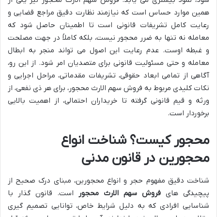
شود، نمود بیشتری می یابد. فروش سهم الارث محجور نیز یکی از
همین موارد حساس است که نیازمند نظارت دقیق مراجع قضایی و
رعایت کامل تشریفات قانونی است تا اطمینان حاصل شود که
معامله نه تنها به ضرر محجور نیست، بلکه کاملاً در جهت مصلحت
و غبطه اوست. عدم رعایت این اصول می تواند منجر به ابطال
معامله و حتی مسئولیت قانونی برای متصدیان امر شود. از این رو،
آگاهی از تمامی ابعاد حقوقی، تشریفات مقدماتی، مراحل اجرایی و
نکات کلیدی مربوط به فروش سهم الارث محجور، برای هر ذی نفعی، از
ورثه و قیم قانونی گرفته تا خریداران احتمالی، از اهمیت بالایی
برخوردار است.
محجور کیست؟ شناخت انواع
محجورین در قانون مدنی
شناخت دقیق مفهوم حجر و انواع محجورین، مبنای درک صحیح از
پیچیدگی های
فروش سهم الارث محجور
است. قانون گذار با
شناسایی افرادی که به دلیل شرایط خاص، توانایی تصمیم گیری