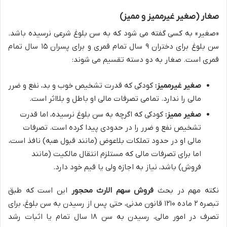
صغار (صغیر غیرممیز و ممیز)
«صغیر» به کسی گفته می شود که به سن بلوغ شرعی نرسیده باشد.
سن بلوغ برای دختران ۹ سال تمام قمری و برای پسران ۱۵ سال تمام
قمری است. صغار به دو دسته تقسیم می شوند:
صغیر غیرممیز:
کودکی که قدرت تشخیص خوب و بد، نفع و ضرر
مالی را ندارد. تمامی تصرفات مالی او باطل و بلااثر است.
صغیر ممیز:
کودکی که اگرچه به سن بلوغ نرسیده، اما قدرت
تشخیص نفع و ضرر را در حدودی پیدا کرده است. تصرفات
مالی او در حدود تملکات بلاعوض (مانند قبول هبه) نافذ است،
اما برای تصرفات مالی که مستلزم انتقال مالکیت (مانند
فروش) باشد، نیاز به اجازه ولی یا قیم خود دارد.
نکته مهم در بحث
فروش سهم الارث محجور
این است که طبق
تبصره ۲ ماده ۱۲۱۰ قانون مدنی، حتی پس از رسیدن به سن بلوغ، برای
تصرف در امور مالی، رسیدن به سن ۱۸ سال تمام یا اثبات رشد