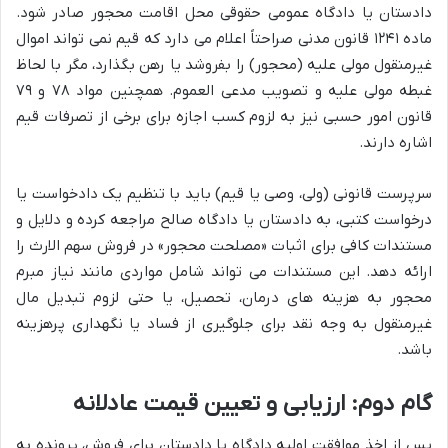
دادستان یا دادگاه عمومی حقوقی محل اقامت محجور صادر شود.
ماده ۱۲۴۱ قانون مدنی صراحتاً اعلام می دارد که قیم نمی تواند اموال
غیرمنقول مولی علیه (محجور) را بفروشد یا رهن بگذارد، مگر با لحاظ
غبطه مولی علیه و تصویب مدعی العموم. همچنین مواد ۷۸ و ۷۹
قانون امور حسبی نیز به لزوم کسب اجازه برای برخی از تصرفات قیم
اشاره دارند.
سرپرست قانونی (ولی، وصی یا قیم) باید با تنظیم یک دادخواست یا
درخواست کتبی، به دادستان یا دادگاه صالح مراجعه کرده و دلایل و
مستندات کافی برای اثبات «مصلحت محجور» در فروش سهم الارث را
ارائه دهد. این مستندات می تواند شامل مواردی مانند نیاز مبرم
محجور به هزینه های درمان، تحصیل، یا حتی لزوم تبدیل مال
غیرمنقول به وجه نقد برای جلوگیری از فساد یا نگهداری پرهزینه
باشد.
گام دوم: ارزیابی و تعیین قیمت عادلانه
پس از اخذ موافقت اولیه دادگاه یا دادستان برای فروش، پرونده به