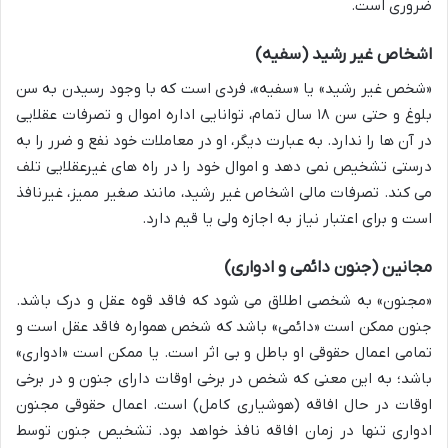
ضروری است.
اشخاص غیر رشید (سفیه)
«شخص غیر رشید» یا «سفیه»، فردی است که با وجود رسیدن به سن
بلوغ و حتی سن ۱۸ سال تمام، توانایی اداره اموال و تصرفات عقلایی
در آن ها را ندارد. به عبارت دیگر، او در معاملات خود نفع و ضرر را به
درستی تشخیص نمی دهد و اموال خود را در راه های غیرعقلایی تلف
می کند. تصرفات مالی اشخاص غیر رشید، مانند صغیر ممیز، غیرنافذ
است و برای اعتبار نیاز به اجازه ولی یا قیم دارد.
مجانین (جنون دائمی و ادواری)
«مجنون» به شخصی اطلاق می شود که فاقد قوه عقل و درک باشد.
جنون ممکن است «دائمی» باشد که شخص همواره فاقد عقل است و
تمامی اعمال حقوقی او باطل و بی اثر است. یا ممکن است «ادواری»
باشد؛ به این معنی که شخص در برخی اوقات دارای جنون و در برخی
اوقات در حال افاقه (هوشیاری کامل) است. اعمال حقوقی مجنون
ادواری تنها در زمان افاقه نافذ خواهد بود. تشخیص جنون توسط