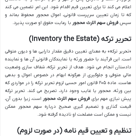
اعلام می کند تا برای تعیین قیم اقدام شود. این امر تضمین می کند
که تا زمان تعیین سرپرست قانونی، اموال محجور محفوظ بماند و
سپس
فروش سهم الارث محجور
با رعایت حقوق او صورت پذیرد.
تحریر ترکه (Inventory the Estate)
«تحریر ترکه» به معنای تعیین دقیق مقدار دارایی ها و دیون متوفی
است. این فرآیند با حضور ورثه یا نمایندگان قانونی آن ها و نماینده
دادستان انجام می شود. هدف از تحریر ترکه، شفاف سازی وضعیت
مالی متوفی و جلوگیری از هرگونه ابهام در خصوص اموال و بدهی
هاست. ماده ۲۰۵ قانون امور حسبی لزوم تحریر ترکه را در مواردی که
بین ورثه، محجور یا غایب وجود دارد، تصریح می کند. تحریر ترکه
پیش نیازی مهم برای
فروش سهم الارث محجور
است، زیرا بدون آن،
قیمت گذاری و تصمیم گیری صحیح درباره سهم محجور ممکن
نیست و ممکن است مصلحت او نادیده گرفته شود.
تنظیم و تعیین قیم نامه (در صورت لزوم)