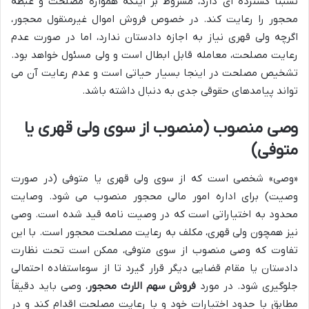
نسبتاً گسترده ای دارد، مشروط بر اینکه همواره مصلحت و غبطه
محجور را رعایت کند. در خصوص فروش اموال غیرمنقول محجور،
اگرچه ولی قهری نیاز به اجازه دادستان ندارد، اما در صورت عدم
رعایت مصلحت، معامله قابل ابطال است و ولی مسئول خواهد بود.
تشخیص مصلحت در اینجا بسیار حیاتی است و عدم رعایت آن می
تواند پیامدهای حقوقی جدی به دنبال داشته باشد.
وصی منصوب (منصوب از سوی ولی قهری یا
متوفی)
«وصی» شخصی است که از سوی ولی قهری یا متوفی (در صورت
وصیت) برای اداره امور مالی محجور منصوب می شود. وصایت
محدود به اختیاراتی است که در وصیت نامه قید شده است. وصی
نیز همچون ولی قهری، مکلف به رعایت مصلحت محجور است. با این
تفاوت که وصی منصوب از سوی متوفی، ممکن است تحت نظارت
دادستان یا مقام قضایی دیگر قرار گیرد تا از سوءاستفاده احتمالی
جلوگیری شود. در مورد
فروش سهم الارث محجور
، وصی باید دقیقاً
مطابق با حدود اختیارات خود و با رعایت مصلحت اقدام کند و در