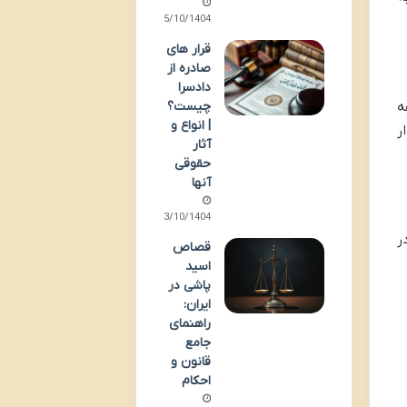
15/10/1404
قرار های
صادره از
دادسرا
ه
چیست؟
| انواع و
ر
آثار
حقوقی
آنها
03/10/1404
در
قصاص
اسید
پاشی در
ایران:
راهنمای
جامع
قانون و
احکام