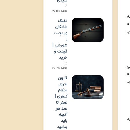
کلیدی
02/10/1404
ه
تفنگ
ه
شاتگان
،
وینچست
ر
شورشی |
قیمت و
خرید
ی
30/09/1404
ه
قانون
،
اجرای
احکام
کیفری |
صفر تا
صد هر
آنچه
د
باید
بدانید