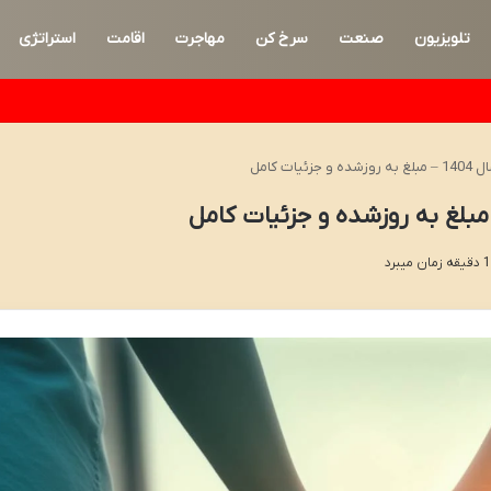
تلویزیون
صنعت
سرخ کن
مهاجرت
اقامت
استراتژی
ات کامل