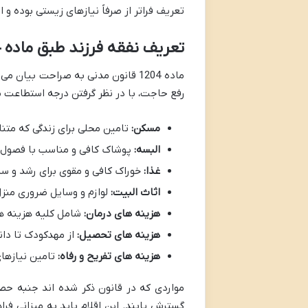
تعریف فراتر از صرفاً نیازهای زیستی بوده و ا
تعریف نفقه فرزند طبق ماده 1204 قانون مدنی
ماده 1204 قانون مدنی به صراحت بیان
رفع حاجت، با در نظر گرفتن درجه استطاعت من
مسکن:
تامین محلی برای زندگی که متنا
البسه:
پوشاک کافی و مناسب با فصول و
غذا:
خوراک کافی و مقوی برای رشد و س
اثاث البیت:
لوازم و وسایل ضروری منزل
هزینه های درمان:
شامل کلیه هزینه های
هزینه های تحصیل:
از مهدکودک تا دانش
هزینه های تفریح و رفاه:
تامین نیازهای
مواردی که در قانون ذکر شده اند جنبه حص
گسترش یابند. این اقلام باید به میزانی فرا