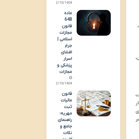
02/10/1404
ماده
648
.
قانون
مجازات
اسلامی |
جرم
افشای
،
اسرار
پزشکی و
مجازات
02/10/1404
قانون
ت
مالیات
ار
ثبت
ی
مهریه:
ر
راهنمای
جامع و
نکات