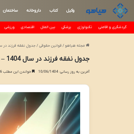
وکیل
کتاب
داروخانه
ساختمان
گردشگری و اقامتی
تکنولوژی
پزشکی
بین الملل
اقتصادی
ورزشی
مجله هیاهو
/
قوانین حقوقی
/
جدول نفقه فرزند در سال 1404 – مبلغ به روزشده و جزئی
جدول نفقه فرزند در سال 1404 – مبلغ به روزشده و جزئیات کامل
آخرین به روز رسانی: 10/06/1404
خواندن این مطلب 16 دقیقه زمان میبرد