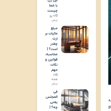
این زن
با شما
چیست
4 روز
پیش
مبلغ
مالیات بر
ارث
چقدر
است؟ |
محاسبه،
قوانین و
نکات
مهم
3
هفته
پیش
فی
المجلس
به
یعنی
غ
چه؟ |