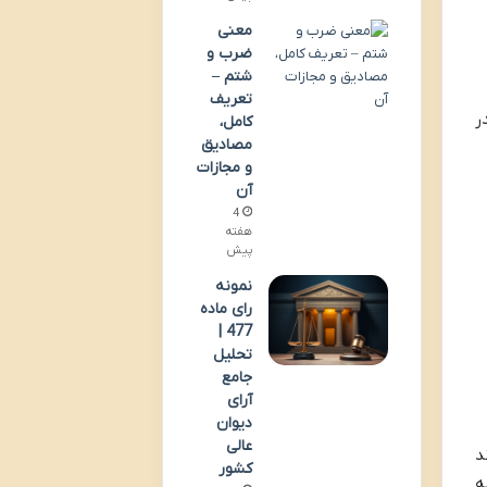
معنی
ضرب و
شتم –
تعریف
ر
کامل،
مصادیق
و مجازات
آن
4
هفته
پیش
نمونه
رای ماده
477 |
تحلیل
جامع
آرای
دیوان
عالی
د
کشور
ه