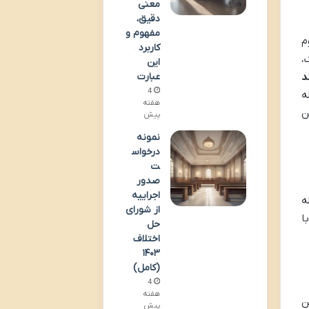
معنی
دقیق،
مفهوم و
م
کاربرد
،
این
د
عبارت
4
ه
هفته
ن
پیش
نمونه
درخواس
ت
صدور
اجراییه
ه
از شورای
ا
حل
اختلاف
۱۴۰۳
(کامل)
4
هفته
ن
پیش