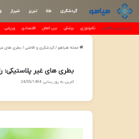
گردشگری
طلا
تبریز
شیراز
و
گردشگری و اقامتی
تکنولوژی
پزشکی
بین الملل
اقتصادی
ورزشی
مجله هیاهو
/
گردشگری و اقامتی
/
بطری های غیر 
بطری های غیر پلاستیکی: را
آخرین به روز رسانی: 24/05/1404