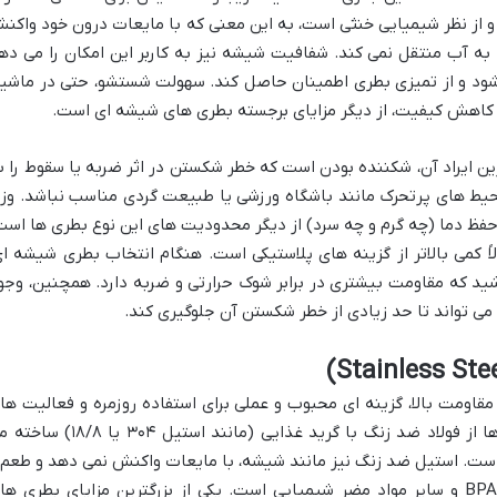
 از نظر شیمیایی خنثی است، به این معنی که با مایعات درون خود واکن
به آب منتقل نمی کند. شفافیت شیشه نیز به کاربر این امکان را می ده
ع شود و از تمیزی بطری اطمینان حاصل کند. سهولت شستشو، حتی در ماشی
 کاهش کیفیت، از دیگر مزایای برجسته بطری های شیشه ای است.
رین ایراد آن، شکننده بودن است که خطر شکستن در اثر ضربه یا سقوط را ب
محیط های پرتحرک مانند باشگاه ورزشی یا طبیعت گردی مناسب نباشد. وز
حفظ دما (چه گرم و چه سرد) از دیگر محدودیت های این نوع بطری ها است
 کمی بالاتر از گزینه های پلاستیکی است. هنگام انتخاب بطری شیشه ای
ید که مقاومت بیشتری در برابر شوک حرارتی و ضربه دارد. همچنین، وجو
 تواند تا حد زیادی از خطر شکستن آن جلوگیری کند.
قاومت بالا، گزینه ای محبوب و عملی برای استفاده روزمره و فعالیت ها
خارج از منزل به شمار می روند. این بطری ها از فولاد ضد زنگ با گرید غذایی (مانند استیل ۳۰۴ یا
م است. استیل ضد زنگ نیز مانند شیشه، با مایعات واکنش نمی دهد و طعم 
بوی آب را تغییر نمی دهد، به علاوه فاقد BPA و سایر مواد مضر شیمیایی است. یکی از بزرگترین مزایای بطری ه