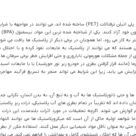
بطری های پلاستیکی، به ویژه آن هایی که از پلی اتیلن ترفتالات (PET) ساخته شده اند، می توانند در مواجهه با شر
خاص، مواد شیمیایی مضر را به مایعات درون خود آزاد کنند. یکی از شناخته شده ترین این مو
ه اگرچه در تولید بطری های PET کمتر به کار می رود، اما همچنان در برخی دیگر از پلاستیک ها یافت می شو
ی هستند که می توانند از پلاستیک به مایعات نفوذ کرده و با اختلال د
از جمله مشکلات هورمونی، ناباروری و حتی افزایش خطر برخی سرطان ها ر
ا (مانند قرار گرفتن بطری در خودرو زیر نور خورشید) یا با مایعات اسید
زایش می یابد، زیرا این شرایط می تواند منجر به تسریع فرآیند مهاجر
 ها و حتی نانوپلاستیک ها به آب و به تبع آن، به بدن انسان، نگرانی جد
ن داده اند که تقریباً در تمام بطری های آب پلاستیکی، ذرات ریز پلاستی
 گوارش می شوند. اگرچه تحقیقات در مورد اثرات بلندمدت این ذرات ب
ما شواهد اولیه حاکی از آن است که میکروپلاستیک ها می توانند التها
 و حتی به عنوان ناقل مواد شیمیایی دیگر عمل کنند. استفاده مکرر از بطر
حی آن ها که امکان شستشوی کامل و بهداشتی را فراهم نمی کند، می توان