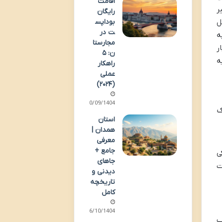
اقامت
ر
رایگان
بوداپس
ل
ت در
ه
مجارستا
ر
ن: ۵
ه
راهکار
عملی
(۲۰۲۴)
20/09/1404
ک
استان
همدان |
معرفی
جامع +
ی
جاهای
ت
دیدنی و
تاریخچه
کامل
06/10/1404
ب