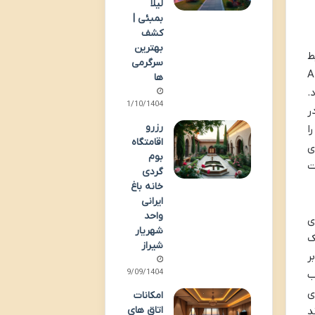
لیلا
بمبئی |
کشف
بهترین
ایط
سرگرمی‌
اد، بیسفنول A (BPA)
ها
د.
01/10/1404
ر
رزرو
ا
اقامتگاه
ی
بوم
ت
گردی
خانه باغ
ایرانی
واحد
ی
شهریار
ک
شیراز
ر
29/09/1404
ب
ی
امکانات
اتاق های
د