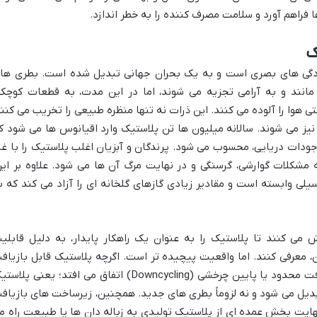
 فراهم آورد و سلامت مصرف کننده را به خطر اندازد.
ک
دگی های بصری است و به یک بحران جهانی تبدیل شده است. بطری ها
نند و به آرامی تجزیه می شوند، اما در این مدت، به قطعات کوچکت
هوا را آلوده می کنند. این ذرات نه تنها منظره طبیعی را تخریب می کنند
نیز می شوند. سالانه میلیون ها تن پلاستیک وارد اقیانوس ها می شود ک
دات دریایی، محسوب می شود. پرندگان و آبزیان اغلب پلاستیک را با غذ
 مشکلات گوارشی، گرسنگی و در نهایت مرگ آن ها می شود. علاوه بر این
لی وابسته است و مقادیر زیادی گازهای گلخانه ای را آزاد می کند که ب
ش می کنند تا پلاستیک را به عنوان یک راهکار پایدار، به دلیل قابلی
ن، معرفی کنند. اما واقعیت پیچیده تر است. اگرچه پلاستیک قابل بازیاف
است، اما این قابلیت اغلب به صورت بازیافت محدود یا پایین چرخشی (Downcycling) اتفاق می افتد؛ یعنی پل
بدیل می شود و نه لزوماً بطری های جدید. همچنین، زیرساخت های بازیاف
هایت بخش عمده ای از پلاستیک تولیدی به زباله دان ها یا طبیعت راه م