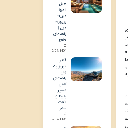
هتل
المها
دیزرت
ریزورت
دبی |
ی
راهنمای
ر
جامع
،
29/09/1404
ه
ا
قطار
تبریز به
،
وان:
ه
راهنمای
کامل
مسیر،
ت
بلیط و
نکات
ت
سفر
استیک
ت
27/09/1404
ی