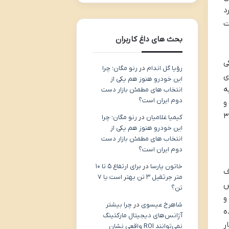
د
ت
بحث های داغ کاربران
ی
رؤیا گل اندام
در
رنو مگان؛ چرا
ی
این خودرو هنوز هم یکی از
ه
انتخاب های مطمئن بازار دست
دوم ایران است؟
و
رید استیل اطمینان حاصل کنید؛ استیل گرید ۳۰۴
کیمیا غلامیان
در
رنو مگان؛ چرا
این خودرو هنوز هم یکی از
انتخاب های مطمئن بازار دست
دوم ایران است؟
خاتون پارسا
در
برای ارتفاع ۵ تا ۱۰
ف
متر جرثقیل ۳ تن بهتر است یا ۷
س
تن؟
و
شاهرخ عیسوی
در
چرا بیشتر
ه
آژانس‌های دیجیتال مارکتینگ
ر
نمی‌توانند ROI واقعی نشان