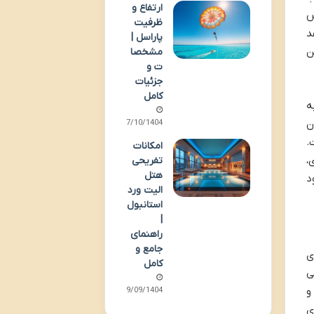
ارتفاع و
ش
ظرفیت
د
پاراسل |
ن
مشخصا
ت و
جزئیات
کامل
ه
ن
07/10/1404
.
امکانات
،
تفریحی
هتل
د
الیت ورد
استانبول
|
راهنمای
جامع و
ی
کامل
 ۱۸/۸) ساخته می
و
09/09/1404
ای