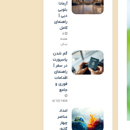
آرمادا
بلوبی
دبی |
راهنمای
کامل
4
هفته
پیش
گم شدن
پاسپورت
در سفر |
راهنمای
اقدامات
فوری و
جامع
06/10/1404
اعداد
عناصر
چهار
گانه: