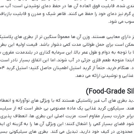
بندی شده، قابلیت فوق العاده آن ها در حفظ دمای نوشیدنی است؛ آب سر
گرم نیز دمای خود را حفظ می کنند. ظاهر شیک و مدرن و قابلیت بازیاف
حسوب می شود.
ز دارای معایبی هستند. وزن آن ها معمولاً سنگین تر از بطری های پلاستیک
کن است برای حمل طولانی مدت کمی دشوار باشد. قیمت اولیه این بطر
ا با توجه به دوام و طول عمر بالا، این سرمایه گذاری در بلندمدت مقرون ب
بتدا متوجه طعم فلزی جزئی در آب شوند، اما این اتفاق بسیار نادر است 
معمولاً پس از چند بار شستشو از بین می رود. هنگام خرید، حتماً از گ
د بطری های آب غیر پلاستیکی هستند که با ویژگی های نوآورانه و انعطا
ی دهند. سیلیکون گرید غذایی یک ماده مصنوعی بی خطر است که از سیلی
ابر حرارت بسیار مقاوم است. مزیت اصلی این بطری ها، انعطاف پذیری 
 فضای بسیار کمی را اشغال کنند؛ این ویژگی آن ها را به گزینه ای اید
ی محدودی در کیف خود دارید، تبدیل می کند. بطری های سیلیکونی بسیا