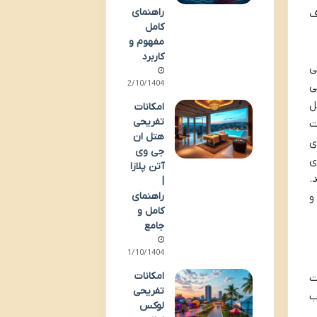
راهنمای
ف
کامل
مفهوم و
کاربرد
ی
02/10/1404
ی
ل
امکانات
تفریحی
ت
هتل ان
ی
جی وی
ی
آتن پلازا
.
|
راهنمای
و
کامل و
جامع
01/10/1404
امکانات
ت
تفریحی
ب
لوکس