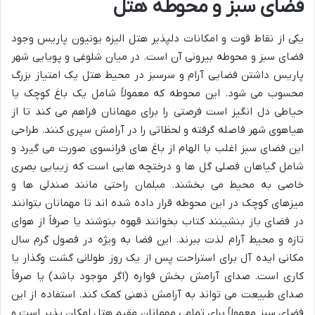
فضای سبز و محوطه هتل
یکی از نقاط قوت و امکانات دلپذیر هتل الیزه یونیون پاریس وجود
فضای سبز و محوطه بیرونی آن است. در میان شلوغی و پویایی شهر
پاریس داشتن فضایی آرام و سرسبز در محیط هتل یک امتیاز بزرگ
محسوب می شود. این محوطه که معمولاً شامل یک باغ کوچک یا
حیاطی دل انگیز است فرصتی را برای مهمانان فراهم می کند تا از
هیاهوی شهر فاصله گرفته و لحظاتی را در آرامش سپری کنند. طراحی
این فضای سبز اغلب با الهام از باغ های فرانسوی صورت می گیرد و
شامل گیاهان فصلی گل ها و درختچه هایی است که زیبایی بصری
خاصی به محیط می بخشند. مبلمان راحتی مانند صندلی ها و
میزهای کوچک در این محوطه قرار داده شده اند تا مهمانان بتوانند
در فضای باز بنشینند کتاب بخوانند قهوه بنوشند یا صرفاً از هوای
تازه و محیط آرام لذت ببرند. این فضا به ویژه در فصول گرم سال
مکانی ایده آل برای استراحت پس از یک روز طولانی گشت وگذار یا
کاری است. صدای آرامش بخش فواره (اگر موجود باشد) یا صرفاً
صدای طبیعت می تواند به آرامش ذهنی کمک کند. استفاده از این
فضای سبز معمولاً برای تمامی مهمانان مقیم هتل امکان پذیر است و