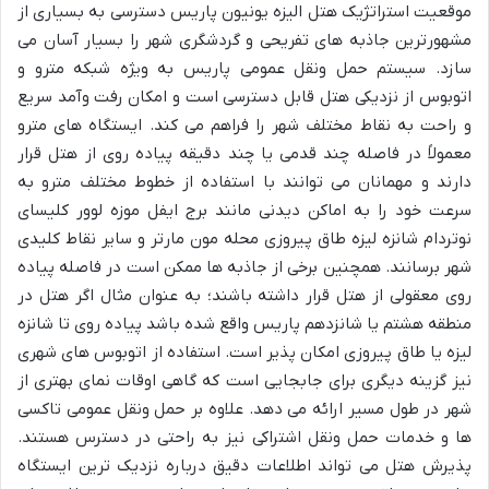
موقعیت استراتژیک هتل الیزه یونیون پاریس دسترسی به بسیاری از
مشهورترین جاذبه های تفریحی و گردشگری شهر را بسیار آسان می
سازد. سیستم حمل ونقل عمومی پاریس به ویژه شبکه مترو و
اتوبوس از نزدیکی هتل قابل دسترسی است و امکان رفت وآمد سریع
و راحت به نقاط مختلف شهر را فراهم می کند. ایستگاه های مترو
معمولاً در فاصله چند قدمی یا چند دقیقه پیاده روی از هتل قرار
دارند و مهمانان می توانند با استفاده از خطوط مختلف مترو به
سرعت خود را به اماکن دیدنی مانند برج ایفل موزه لوور کلیسای
نوتردام شانزه لیزه طاق پیروزی محله مون مارتر و سایر نقاط کلیدی
شهر برسانند. همچنین برخی از جاذبه ها ممکن است در فاصله پیاده
روی معقولی از هتل قرار داشته باشند؛ به عنوان مثال اگر هتل در
منطقه هشتم یا شانزدهم پاریس واقع شده باشد پیاده روی تا شانزه
لیزه یا طاق پیروزی امکان پذیر است. استفاده از اتوبوس های شهری
نیز گزینه دیگری برای جابجایی است که گاهی اوقات نمای بهتری از
شهر در طول مسیر ارائه می دهد. علاوه بر حمل ونقل عمومی تاکسی
ها و خدمات حمل ونقل اشتراکی نیز به راحتی در دسترس هستند.
پذیرش هتل می تواند اطلاعات دقیق درباره نزدیک ترین ایستگاه