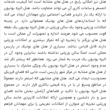
هتل نیز امکانی رایج در هتل های مشابه است اما کیفیت خدمات
اتمسفر و ساعات کاری آن می تواند متفاوت باشد. هتل الیزه یونیون
با ارائه یک بار دلپذیر فضایی اجتماعی برای مهمانان ایجاد می کند
که با استانداردهای هتل های بوتیک همخوانی دارد. در زمینه
امکانات ورزشی وجود یک سالن ورزشی در هتل الیزه یونیون یک نقطه
قوت محسوب می شود هرچند اندازه و تجهیزات آن ممکن است با
هتل های بزرگتر یا زنجیره ای که تمرکز بیشتری بر امکانات ورزشی
دارند قابل قیاس نباشد. بسیاری از هتل های بوتیک در پاریس
ممکن است اصلاً سالن ورزشی نداشته باشند بنابراین وجود آن در
الیزه یونیون یک مزیت به شمار می رود. همانطور که پیشتر ذکر شد
عدم وجود استخر در هتل الیزه یونیون یک ویژگی مشترک با بسیاری
از هتل های مشابه در مرکز شهر پاریس است جایی که فضای فیزیکی
محدودیت ایجاد می کند. هتل های مشابهی که استخر دارند معمولاً
در مناطق وسیع تر یا در رده قیمتی بالاتری قرار دارند. در مجموع
هتل الیزه یونیون با تاکید بر فضاهای آرامش بخش مانند فضای
سبز و بار دلنشین و همچنین ارائه امکانات کاربردی مانند سالن
ورزشی تجربه ای متوازن از امکانات تفریحی را برای مهمانان فراهم