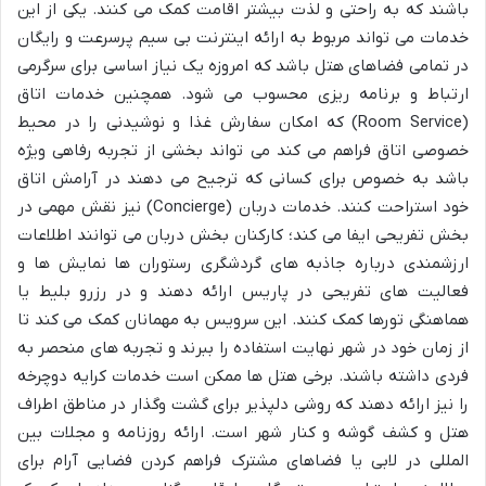
باشند که به راحتی و لذت بیشتر اقامت کمک می کنند. یکی از این
خدمات می تواند مربوط به ارائه اینترنت بی سیم پرسرعت و رایگان
در تمامی فضاهای هتل باشد که امروزه یک نیاز اساسی برای سرگرمی
ارتباط و برنامه ریزی محسوب می شود. همچنین خدمات اتاق
(Room Service) که امکان سفارش غذا و نوشیدنی را در محیط
خصوصی اتاق فراهم می کند می تواند بخشی از تجربه رفاهی ویژه
باشد به خصوص برای کسانی که ترجیح می دهند در آرامش اتاق
خود استراحت کنند. خدمات دربان (Concierge) نیز نقش مهمی در
بخش تفریحی ایفا می کند؛ کارکنان بخش دربان می توانند اطلاعات
ارزشمندی درباره جاذبه های گردشگری رستوران ها نمایش ها و
فعالیت های تفریحی در پاریس ارائه دهند و در رزرو بلیط یا
هماهنگی تورها کمک کنند. این سرویس به مهمانان کمک می کند تا
از زمان خود در شهر نهایت استفاده را ببرند و تجربه های منحصر به
فردی داشته باشند. برخی هتل ها ممکن است خدمات کرایه دوچرخه
را نیز ارائه دهند که روشی دلپذیر برای گشت وگذار در مناطق اطراف
هتل و کشف گوشه و کنار شهر است. ارائه روزنامه و مجلات بین
المللی در لابی یا فضاهای مشترک فراهم کردن فضایی آرام برای