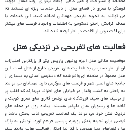
مطالعه و استراحت و حتی گاهی اوقات برگزاری رویدادهای کوچک
فرهنگی یا هنری در فضای هتل از دیگر خدمات ویژه ای هستند که
می توانند به تجربه تفریحی مهمانان اضافه کنند. این خدمات با
هدف افزایش راحتی دسترسی به اطلاعات و ایجاد فرصت های بیشتر
برای لذت بردن از اقامت در نظر گرفته شده اند.
فعالیت های تفریحی در نزدیکی هتل
موقعیت مکانی هتل الیزه یونیون پاریس یکی از بزرگترین امتیازات
آن از نظر دسترسی به فعالیت های تفریحی خارج از هتل است. این
هتل معمولاً در منطقه ای واقع شده که دسترسی آسانی به بسیاری از
جاذبه های اصلی شهر و فرصت های سرگرمی دارد. مهمانان می توانند
به راحتی به گشت وگذار در خیابان های اطراف بپردازند که اغلب پر
از بوتیک های شیک فروشگاه های لوکس گالری های هنری کوچک و
کافه ها و رستوران های دلپذیر هستند. پیاده روی در محله های
نزدیک هتل خود می تواند یک فعالیت تفریحی لذت بخش باشد و
فرصتی برای تجربه زندگی روزمره پاریسی فراهم آورد. نزدیکی به پارک
ها و فضاهای سبز عمومی بزرگتر نیز امکان فعالیت هایی مانند پیک