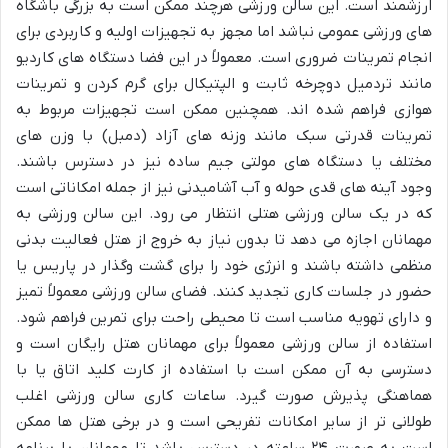
ارزشمند است. این سالن ورزشی هرچند ممکن است به بزرگی باشگاه
های ورزشی عمومی نباشد اما مجهز به تجهیزات اولیه و کاربردی برای
انجام تمرینات ضروری است. معمولاً در این فضا دستگاه های کاردیو
مانند تردمیل دوچرخه ثابت و الپتیکال برای گرم کردن و تمرینات
هوازی فراهم شده اند. همچنین ممکن است تجهیزات مربوط به
تمرینات قدرتی سبک مانند وزنه های آزاد (دمبل) با وزن های
مختلف یا دستگاه های مولتی جیم ساده نیز در دسترس باشند.
وجود آینه های قدی حوله و آب آشامیدنی نیز از جمله امکاناتی است
که در یک سالن ورزشی هتلی انتظار می رود. این سالن ورزشی به
مهمانان اجازه می دهد تا بدون نیاز به خروج از هتل فعالیت بدنی
منظمی داشته باشند و انرژی خود را برای گشت وگذار در پاریس یا
حضور در جلسات کاری تجدید کنند. فضای سالن ورزشی معمولاً تمیز
و دارای تهویه مناسب است تا محیطی راحت برای تمرین فراهم شود.
استفاده از سالن ورزشی معمولاً برای مهمانان هتل رایگان است و
دسترسی به آن ممکن است با استفاده از کارت کلید اتاق یا با
هماهنگی پذیرش صورت گیرد. ساعات کاری سالن ورزشی اغلب
طولانی تر از سایر امکانات تفریحی است و در برخی هتل ها ممکن