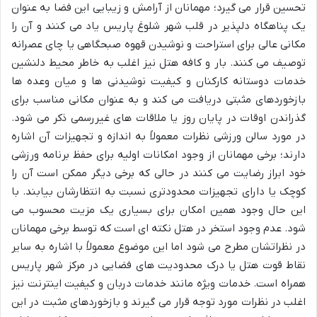
تحسین قرار می گیرد؛ مهمانان از آرامش و زیبایی این فضا به عنوان
یک پناهگاه دلپذیر در قلب شهر شلوغ پاریس یاد می کنند و آن را
مکانی عالی برای استراحت و نوشیدن قهوه صبحگاهی یا چای عصرانه
توصیف می کنند. بار و کافه هتل نیز اغلب به خاطر محیط دلنشین
خدمات دوستانه کارکنان و کیفیت نوشیدنی ها و میان وعده ها
بازخوردهای مثبتی دریافت می کند و به عنوان مکانی مناسب برای
گذراندن اوقات در پایان روز یا ملاقات های غیررسمی ذکر می شود.
در مورد سالن ورزشی نظرات معمولاً به اندازه و تجهیزات آن اشاره
دارند؛ برخی مهمانان از وجود امکانات اولیه برای حفظ برنامه ورزشی
خود ابراز رضایت می کنند در حالی که برخی دیگر ممکن است آن را
کوچک یا دارای تجهیزات محدودتری نسبت به انتظارشان بیابند. با
این حال وجود همین امکان برای بسیاری یک مزیت محسوب می
شود. عدم وجود استخر در هتل نکته ای است که توسط برخی مهمانان
در نظراتشان مطرح می شود اما این موضوع معمولاً با اشاره به سایر
نقاط قوت هتل یا درک محدودیت های فضایی در مرکز شهر پاریس
همراه است. خدمات ویژه مانند خدمات دربان و کیفیت اینترنت نیز
اغلب در نظرات مورد توجه قرار می گیرند و بازخوردهای مثبت در این