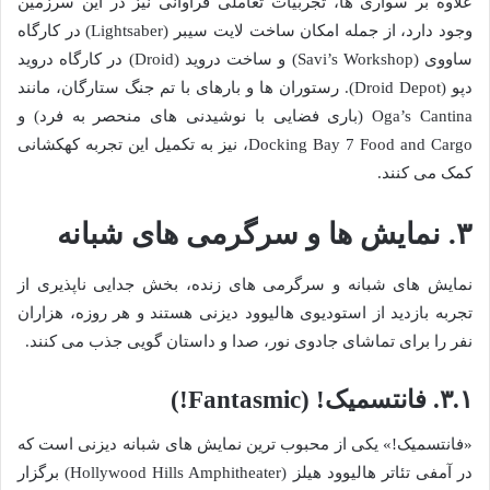
علاوه بر سواری ها، تجربیات تعاملی فراوانی نیز در این سرزمین
وجود دارد، از جمله امکان ساخت لایت سیبر (Lightsaber) در کارگاه
ساووی (Savi’s Workshop) و ساخت دروید (Droid) در کارگاه دروید
دپو (Droid Depot). رستوران ها و بارهای با تم جنگ ستارگان، مانند
Oga’s Cantina (باری فضایی با نوشیدنی های منحصر به فرد) و
Docking Bay 7 Food and Cargo، نیز به تکمیل این تجربه کهکشانی
کمک می کنند.
۳. نمایش ها و سرگرمی های شبانه
نمایش های شبانه و سرگرمی های زنده، بخش جدایی ناپذیری از
تجربه بازدید از استودیوی هالیوود دیزنی هستند و هر روزه، هزاران
نفر را برای تماشای جادوی نور، صدا و داستان گویی جذب می کنند.
۳.۱. فانتسمیک! (Fantasmic!)
«فانتسمیک!» یکی از محبوب ترین نمایش های شبانه دیزنی است که
در آمفی تئاتر هالیوود هیلز (Hollywood Hills Amphitheater) برگزار