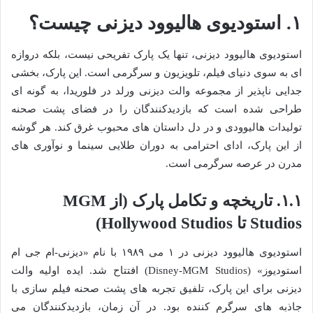
۱. استودیوی هالیوود دیزنی چیست؟
استودیوی هالیوود دیزنی، تنها یک پارک تفریحی نیست، بلکه دروازه
ای به سوی دنیای فیلم، تلویزیون و سرگرمی است. این پارک، بخشی
جدایی ناپذیر از مجموعه والت دیزنی ورلد در فلوریدا، به گونه ای
طراحی شده است که بازدیدکنندگان را در فضای پشت صحنه
تولیدات هالیوودی و در دل داستان های محبوب غرق کند. هر گوشه
از این پارک، ادای احترامی به دوران طلایی سینما و نوآوری های
مدرن در عرصه سرگرمی است.
۱.۱. تاریخچه و تکامل پارک (از MGM
Studios تا Hollywood Studios)
استودیوی هالیوود دیزنی در ۱ می ۱۹۸۹ با نام «دیزنی-ام جی ام
استودیوز» (Disney-MGM Studios) افتتاح شد. ایده اولیه والت
دیزنی برای این پارک، تلفیق تجربه های پشت صحنه فیلم سازی با
جاذبه های سرگرم کننده بود. در آن زمان، بازدیدکنندگان می