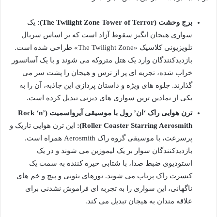
برج وحشت (The Twilight Zone Tower of Terror):
یک
سواری هیجان انگیز سقوط آزاد است که بر اساس سریال
تلویزیونی کلاسیک «The Twilight Zone» طراحی شده است.
بازدیدکنندگان وارد یک هتل متروکه می شوند و با یک آسانسور
خراب شده، تجربه ای پر از ترس و هیجان را پشت سر می
گذارند. جلوه های ویژه و داستان پردازی این جاذبه، آن را به
یکی از نمادین ترین سواری های دیزنی تبدیل کرده است.
ترن هوایی راک ‘ان’ رول با موسیقی آیرواسمیت (Rock ‘n’
Roller Coaster Starring Aerosmith):
این ترن هوایی تاریک و
پرسرعت، با موسیقی گروه راک Aerosmith همراه است.
بازدیدکنندگان سوار بر یک لیموزین می شوند و در یک
استودیوی ضبط صدا، با شتابی خیره کننده به سمت یک
کنسرت راک پرتاب می شوند. نورهای نئونی و پیچ و خم های
ناگهانی، این سواری را به تجربه ای فراموش نشدنی برای
علاقه مندان به هیجان تبدیل می کند.