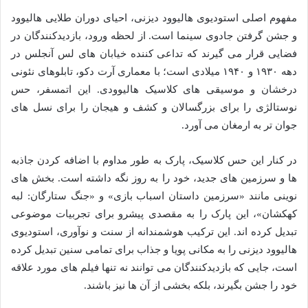
مفهوم اصلی استودیوی هالیوود دیزنی، احیای دوران طلایی هالیوود
و جشن گرفتن جادوی سینما است. از لحظه ورود، بازدیدکنندگان در
فضایی قرار می گیرند که تداعی کننده خیابان های لس آنجلس در
دهه ۱۹۳۰ و ۱۹۴۰ میلادی است؛ با معماری آرت دکو، تابلوهای نئونی
درخشان و موسیقی های کلاسیک هالیوودی. این اتمسفر، حس
نوستالژی را برای بزرگسالان و کشف و هیجان را برای نسل های
جوان تر به ارمغان می آورد.
در کنار این حس کلاسیک، پارک به طور مداوم با اضافه کردن جاذبه
ها و سرزمین های جدید، خود را به روز نگه داشته است. بخش های
نوینی مانند «سرزمین داستان اسباب بازی» و «جنگ ستارگان: لبه
کهکشان»، این پارک را به مقصدی پیشرو برای تجربیات موضوعی
تبدیل کرده اند. این ترکیب هوشمندانه از سنت و نوآوری، استودیوی
هالیوود دیزنی را به مکانی پویا و جذاب برای تمامی سنین تبدیل کرده
است، جایی که بازدیدکنندگان می توانند نه تنها فیلم های مورد علاقه
خود را جشن بگیرند، بلکه بخشی از آن ها نیز باشند.