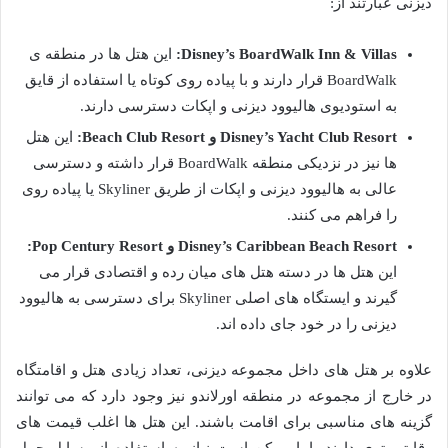
دیزنی عبارتند از:
Disney’s BoardWalk Inn & Villas:
این هتل ها در منطقه ی
BoardWalk قرار دارند و با پیاده روی کوتاه یا استفاده از قایق
به استودیوی هالیوود دیزنی و اپکات دسترسی دارند.
Disney’s Yacht Club Resort و Beach Club Resort:
این هتل
ها نیز در نزدیکی منطقه BoardWalk قرار داشته و دسترسی
عالی به هالیوود دیزنی و اپکات از طریق Skyliner یا پیاده روی
را فراهم می کنند.
Disney’s Caribbean Beach Resort و Pop Century Resort:
این هتل ها در دسته هتل های میان رده و اقتصادی قرار می
گیرند و ایستگاه های اصلی Skyliner برای دسترسی به هالیوود
دیزنی را در خود جای داده اند.
علاوه بر هتل های داخل مجموعه دیزنی، تعداد زیادی هتل و اقامتگاه
در خارج از مجموعه در منطقه اورلاندو نیز وجود دارد که می توانند
گزینه های مناسبی برای اقامت باشند. این هتل ها اغلب قیمت های
رقابتی تری دارند، اما ممکن است نیاز به استفاده از وسایل حمل