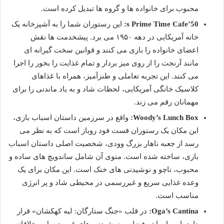
محبوب برای خانواده ها و گروه ها تبدیل کرده است.
50’s Prime Time Cafe:
این رستوران شما را به آشپزخانه یک
خانه آمریکایی در دهه ۱۹۵۰ می برد. پیشخدمت ها نقش
اعضای خانواده را بازی می کنند و قوانین سخت گیرانه ای
مانند آرنجت را از روی میز بردار و تمام غذایت را بخور را اجرا
می کنند. این تجربه تعاملی و طنزآمیز، همراه با غذاهای
کلاسیک خانگی آمریکایی، لحظات شاد و به یاد ماندنی را برای
مهمانان رقم می زند.
Woody’s Lunch Box:
واقع در سرزمین داستان اسباب بازی،
این مکان یک رستوران فست فود روباز است که به نظر می
رسد از جعبه ناهار بزرگ وودی، شخصیت اصلی داستان اسباب
بازی، ساخته شده است. منوی آن شامل ساندویچ های ساده و
محبوب، ناچو و نوشیدنی های خنک است. این مکان برای یک
وعده غذایی سریع و غیررسمی در محیطی شاد و پر انرژی
مناسب است.
Oga’s Cantina:
در قلب «جنگ ستارگان: لبه کهکشان» قرار
دارد. این بار با تم فضایی، نوشیدنی های غیرمعمول و خلاقانه