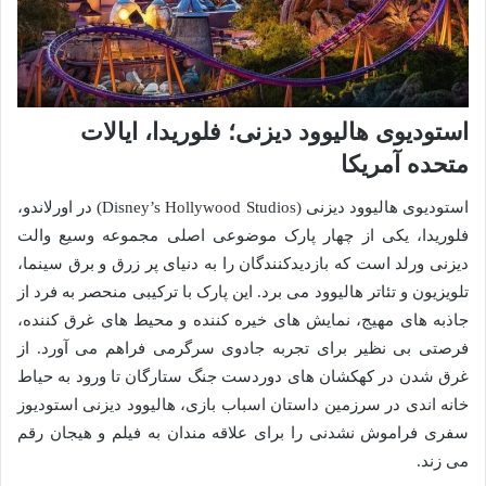
استودیوی هالیوود دیزنی؛ فلوریدا، ایالات
متحده آمریکا
استودیوی هالیوود دیزنی (Disney’s Hollywood Studios) در اورلاندو،
فلوریدا، یکی از چهار پارک موضوعی اصلی مجموعه وسیع والت
دیزنی ورلد است که بازدیدکنندگان را به دنیای پر زرق و برق سینما،
تلویزیون و تئاتر هالیوود می برد. این پارک با ترکیبی منحصر به فرد از
جاذبه های مهیج، نمایش های خیره کننده و محیط های غرق کننده،
فرصتی بی نظیر برای تجربه جادوی سرگرمی فراهم می آورد. از
غرق شدن در کهکشان های دوردست جنگ ستارگان تا ورود به حیاط
خانه اندی در سرزمین داستان اسباب بازی، هالیوود دیزنی استودیوز
سفری فراموش نشدنی را برای علاقه مندان به فیلم و هیجان رقم
می زند.