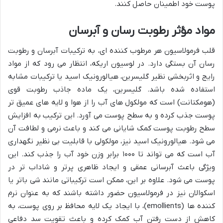
پوست خود اطمینان حاصل کنند.
مواد مؤثر رطوبت رسان و آبرسان
قلب فرمولاسیون هر مرطوب کننده ای، به ترکیبات آبرسان و رطوبت
رسان آن بستگی دارد. در لوسیون اریکه، انتظار می رود که از مواد
رایج و اثربخشی نظیر گلیسرین، هیالورونیک اسید یا ترکیبات مشابه
استفاده شده باشد. گلیسرین، یک ماده جاذب رطوبت قوی
(هومکتانت) است که مولکول های آب را از هوا و لایه های عمیق تر
پوست جذب کرده و به سطح پوست می آورد. این ترکیب به افزایش
سطح رطوبت پوست کمک شایانی می کند و باعث نرمی و لطافت آن
می شود. هیالورونیک اسید نیز، مولکولی با قابلیت بی نظیر نگهداری
آب است که می تواند تا ۱۰۰۰ برابر وزن خود آب را جذب کند. این
ویژگی باعث آبرسانی عمقی و ایجاد ظاهری پرتر و شاداب تر در
پوست می شود. علاوه بر این، ممکن است ترکیباتی مانند شی باتر یا
اسکوالان نیز در فرمولاسیون حضور داشته باشند که به عنوان نرم
کننده ها (emollients)، با ایجاد یک لایه محافظ بر روی پوست، به
کاهش از دست رفتن آب کمک کرده و باعث تقویت سد دفاعی