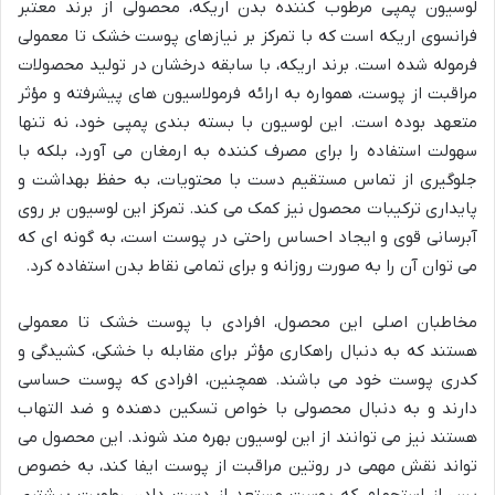
لوسیون پمپی مرطوب کننده بدن اریکه، محصولی از برند معتبر
فرانسوی اریکه است که با تمرکز بر نیازهای پوست خشک تا معمولی
فرموله شده است. برند اریکه، با سابقه درخشان در تولید محصولات
مراقبت از پوست، همواره به ارائه فرمولاسیون های پیشرفته و مؤثر
متعهد بوده است. این لوسیون با بسته بندی پمپی خود، نه تنها
سهولت استفاده را برای مصرف کننده به ارمغان می آورد، بلکه با
جلوگیری از تماس مستقیم دست با محتویات، به حفظ بهداشت و
پایداری ترکیبات محصول نیز کمک می کند. تمرکز این لوسیون بر روی
آبرسانی قوی و ایجاد احساس راحتی در پوست است، به گونه ای که
می توان آن را به صورت روزانه و برای تمامی نقاط بدن استفاده کرد.
مخاطبان اصلی این محصول، افرادی با پوست خشک تا معمولی
هستند که به دنبال راهکاری مؤثر برای مقابله با خشکی، کشیدگی و
کدری پوست خود می باشند. همچنین، افرادی که پوست حساسی
دارند و به دنبال محصولی با خواص تسکین دهنده و ضد التهاب
هستند نیز می توانند از این لوسیون بهره مند شوند. این محصول می
تواند نقش مهمی در روتین مراقبت از پوست ایفا کند، به خصوص
پس از استحمام که پوست مستعد از دست دادن رطوبت بیشتری