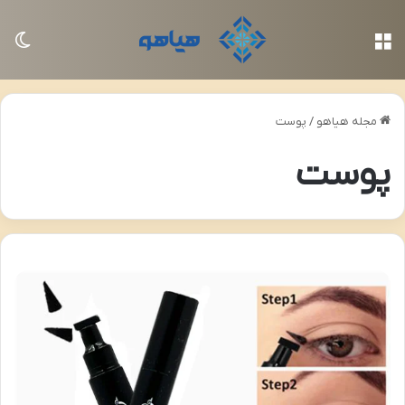
منو
تغی
مجله هیاهو
/
پوست
پوست