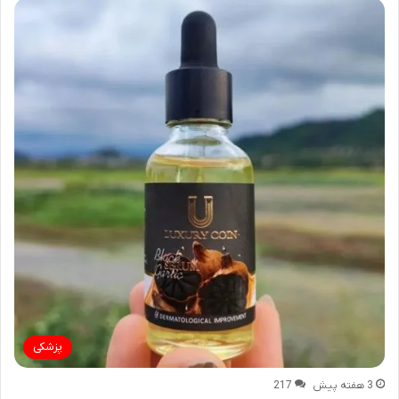
پزشکی
3 هفته پیش
217