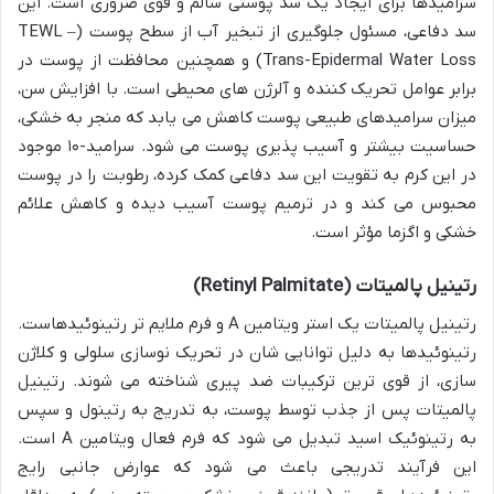
سرامیدها برای ایجاد یک سد پوستی سالم و قوی ضروری است. این
سد دفاعی، مسئول جلوگیری از تبخیر آب از سطح پوست (TEWL –
Trans-Epidermal Water Loss) و همچنین محافظت از پوست در
برابر عوامل تحریک کننده و آلرژن های محیطی است. با افزایش سن،
میزان سرامیدهای طبیعی پوست کاهش می یابد که منجر به خشکی،
حساسیت بیشتر و آسیب پذیری پوست می شود. سرامید-۱۰ موجود
در این کرم به تقویت این سد دفاعی کمک کرده، رطوبت را در پوست
محبوس می کند و در ترمیم پوست آسیب دیده و کاهش علائم
خشکی و اگزما مؤثر است.
رتینیل پالمیتات (Retinyl Palmitate)
رتینیل پالمیتات یک استر ویتامین A و فرم ملایم تر رتینوئیدهاست.
رتینوئیدها به دلیل توانایی شان در تحریک نوسازی سلولی و کلاژن
سازی، از قوی ترین ترکیبات ضد پیری شناخته می شوند. رتینیل
پالمیتات پس از جذب توسط پوست، به تدریج به رتینول و سپس
به رتینوئیک اسید تبدیل می شود که فرم فعال ویتامین A است.
این فرآیند تدریجی باعث می شود که عوارض جانبی رایج