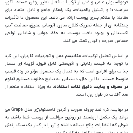
فرمولاسیونی علمی و غنی از ترکیبات فعال نظیر روغن هسته انگور،
سرامید-۱۰ و رتینیل پالمیتات، یک راهکار جامع و قابل اعتماد برای
مقابله با علائم پیری پوست ارائه می دهد. این محصول با تأثیرات
چندگانه ای از جمله تحریک کلاژن سازی، آبرسانی عمیق، حفاظت آنتی
اکسیدانی و بهبود بافت پوست، به حفظ جوانی و شادابی نواحی
حساس صورت و گردن کمک می کند.
بر اساس تحلیل ترکیبات، مکانیسم عمل و تجربیات کاربران، این کرم
با توجه به قیمت رقابتی و اثربخشی قابل قبول، گزینه ای بسیار
جذاب برای افرادی است که به دنبال یک محصول مؤثر در رده قیمتی
متوسط هستند. با این حال، دستیابی به نتایج مطلوب مستلزم
تداوم
در مصرف و رعایت دقیق نکات استفاده
، به ویژه استفاده منظم از
ضد آفتاب در طول روز، است.
در نهایت، کرم ضد چروک صورت و گردن کاسمکولوژی مدل Grape می
تواند یک مکمل ارزشمند در روتین مراقبت از پوست شما باشد، به
شرطی که انتظارات واقع بینانه داشته و آن را در کنار یک سبک زندگی
سالم و روتین پوستی کامل به کار بگیرید.