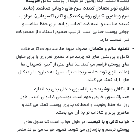
بسنده نکنید. یک روتین مراقبت از پوست شامل
شوینده
ملایم، تونر متعادل کننده، سرم های درمانی هدفمند (مانند
سرم ویتامین C برای روشن کنندگی و آنتی اکسیدانی)
، مرطوب
کننده مناسب و البته ضد آفتاب روزانه، برای حفظ سلامت و
جوانی پوست حیاتی است. ترتیب صحیح استفاده از محصولات
نیز اهمیت دارد.
تغذیه سالم و متعادل:
مصرف میوه ها، سبزیجات تازه، غلات
کامل و پروتئین های کم چرب، مواد مغذی ضروری را برای سلول
های پوستی فراهم می کند. غذاهای غنی از آنتی اکسیدان ها
(مانند انواع توت ها، سبزیجات برگ سبز) به مبارزه با رادیکال
های آزاد کمک می کنند.
آب کافی بنوشید:
هیدراتاسیون داخلی بدن به اندازه
هیدراتاسیون خارجی مهم است. نوشیدن ۸ لیوان آب در طول
روز، به حفظ رطوبت و انعطاف پذیری پوست کمک می کند و
ظاهری پرتر و شاداب تر به آن می بخشد.
خواب کافی و با کیفیت:
در طول خواب است که سلول های
پوستی ترمیم و بازسازی می شوند. کمبود خواب می تواند منجر