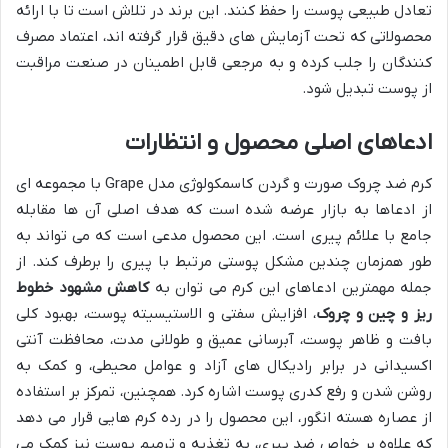
تعادل طبیعی پوست را حفظ کنند. این برند در تلاش است تا با ارائه
محصولاتی که تحت آزمایش های دقیق قرار گرفته اند، اعتماد مصرف
کنندگان را جلب کرده و به مرجعی قابل اطمینان در صنعت مراقبت
از پوست تبدیل شود.
ادعاهای اصلی محصول و انتظارات
کرم ضد چروک صورت و گردن کاسمکولوژی مدل Grape با مجموعه ای
از ادعاها به بازار عرضه شده است که هدف اصلی آن ها مقابله
جامع با علائم پیری است. این محصول مدعی است که می تواند به
طور همزمان چندین مشکل پوستی مرتبط با پیری را برطرف کند. از
جمله مهمترین ادعاهای این کرم می توان به
کاهش مشهود خطوط
ریز و چین و چروک
، افزایش سفتی و الاستیسیته پوست، بهبود کلی
بافت و ظاهر پوست، آبرسانی عمیق و طولانی مدت، محافظت آنتی
اکسیدانی در برابر رادیکال های آزاد و عوامل محیطی، و کمک به
روشن شدن و رفع کدری پوست اشاره کرد. همچنین، تمرکز بر استفاده
از عصاره هسته انگور، این محصول را در رده کرم هایی قرار می دهد
که علاوه بر خواص ضد پیری، به تغذیه و ترمیم پوست نیز کمک می