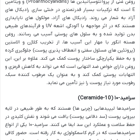
روغن غنی از پروآنتوسیانیدین ها (Proanthocyanidins) و ویتامین
E است که ترکیبات بسیار قدرتمندی در خنثی سازی رادیکال های
آزاد به شمار می روند. رادیکال های آزاد، مولکول های ناپایداری
هستند که در اثر مواجهه با آلودگی، اشعه UV و فرآیندهای طبیعی
بدن تولید شده و به سلول های پوستی آسیب می رسانند. روغن
هسته انگور با مهار این آسیب ها، از تخریب کلاژن و الاستین
(پروتئین های مسئول سفتی و انعطاف پذیری پوست) جلوگیری کرده
و به حفظ یکپارچگی ساختار پوست کمک می کند. علاوه بر این، این
روغن دارای خواص ضد التهابی است که می تواند به کاهش قرمزی و
التهابات پوستی کمک کند و به عنوان یک مرطوب کننده سبک،
رطوبت مورد نیاز پوست را نیز تأمین می نماید.
سرامید-۱۰ (Ceramide-10)
سرامیدها لیپیدهایی (چربی ها) هستند که به طور طبیعی در لایه
بیرونی پوست (سد دفاعی پوست) یافت می شوند و نقش کلیدی در
حفظ سلامت و عملکرد این سد ایفا می کنند. سرامید-۱۰ یکی از انواع
سرامیدهاست که در کرم کاسمکولوژی به کار رفته است. حضور کافی