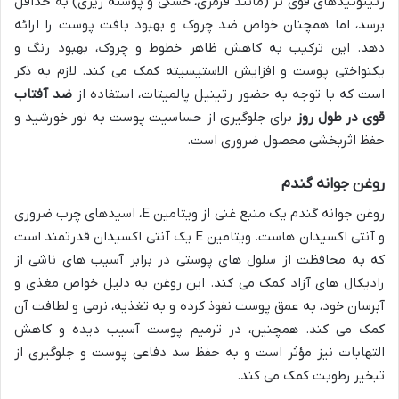
رتینوئیدهای قوی تر (مانند قرمزی، خشکی و پوسته ریزی) به حداقل
برسد، اما همچنان خواص ضد چروک و بهبود بافت پوست را ارائه
دهد. این ترکیب به کاهش ظاهر خطوط و چروک، بهبود رنگ و
یکنواختی پوست و افزایش الاستیسیته کمک می کند. لازم به ذکر
است که با توجه به حضور رتینیل پالمیتات، استفاده از
ضد آفتاب
قوی در طول روز
برای جلوگیری از حساسیت پوست به نور خورشید و
حفظ اثربخشی محصول ضروری است.
روغن جوانه گندم
روغن جوانه گندم یک منبع غنی از ویتامین E، اسیدهای چرب ضروری
و آنتی اکسیدان هاست. ویتامین E یک آنتی اکسیدان قدرتمند است
که به محافظت از سلول های پوستی در برابر آسیب های ناشی از
رادیکال های آزاد کمک می کند. این روغن به دلیل خواص مغذی و
آبرسان خود، به عمق پوست نفوذ کرده و به تغذیه، نرمی و لطافت آن
کمک می کند. همچنین، در ترمیم پوست آسیب دیده و کاهش
التهابات نیز مؤثر است و به حفظ سد دفاعی پوست و جلوگیری از
تبخیر رطوبت کمک می کند.