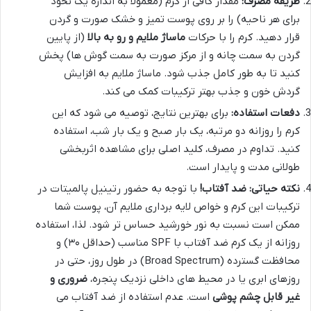
طریقه مصرف:
مقدار کافی از کرم (معمولاً به اندازه یک نخود
برای هر ناحیه) را بر روی پوست تمیز و خشک صورت و گردن
قرار دهید. کرم را با حرکات
ماساژ ملایم و رو به بالا
(از پایین
گردن به سمت چانه و از مرکز صورت به سمت گوش ها) پخش
کنید تا به طور کامل جذب شود. ماساژ ملایم به افزایش
گردش خون و جذب بهتر ترکیبات کمک می کند.
دفعات استفاده:
برای بهترین نتایج، توصیه می شود که این
کرم را روزانه دو مرتبه، یک بار صبح و یک بار شب، استفاده
کنید. تداوم در مصرف، کلید اصلی برای مشاهده اثربخشی
طولانی مدت و پایدار است.
نکته حیاتی: ضد آفتاب!
با توجه به حضور رتینیل پالمیتات در
ترکیبات این کرم و خواص لایه برداری ملایم آن، پوست شما
ممکن است نسبت به نور خورشید حساس تر شود. لذا، استفاده
روزانه از یک کرم ضد آفتاب با SPF مناسب (حداقل ۳۰) و
محافظت گسترده (Broad Spectrum) در طول روز، حتی در
روزهای ابری یا در محیط های داخلی نزدیک پنجره،
ضروری و
غیر قابل چشم پوشی
است. عدم استفاده از ضد آفتاب می