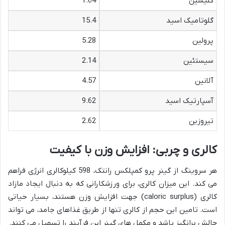
گلیسین
1.64
گلوتامیک اسید
15.4
پرولین
5.28
سیستئین
2.14
آلانین
4.57
آسپارتیک اسید
9.62
تیروزین
2.62
کالری و چربی: افزایش وزن با کیفیت
هر سروینگ از گینر پرو کمپلکس رانتک، 598 کیلوکالری انرژی فراهم
می کند. این میزان کالری، برای ورزشکارانی که به دنبال ایجاد مازاد
کالری (caloric surplus) جهت افزایش وزن هستند، بسیار حیاتی
است. تامین این حجم از کالری تنها از طریق غذاهای جامد، می تواند
چالش برانگیز باشد و مکمل های گینر این فرآیند را تسهیل می کنند.