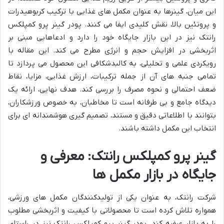
این میان، گینرها به عنوان مکمل های غذایی با ترکیب کربوهیدرات
و پروتئین بالا، نقش کلیدی ایفا می کنند. پودر گینر پرو کمپلکس
رانتک نیز در این بازار جایگاه خود را دارد و ادعاهایی مبنی بر
اثربخشی در افزایش حجم و انرژی مطرح می کند. این مقاله با
رویکردی علمی و تحلیلی، به کالبدشکافی این محصول می پردازد تا
تمامی جنبه های آن از جمله ترکیبات، ارزش غذایی، مزایا، نقاط
ضعف احتمالی و نحوه مصرف را بررسی کند. هدف نهایی، ارائه یک
دیدگاه جامع و بی طرفانه است تا مخاطبان، به خصوص ورزشکاران،
بتوانند با اطلاعاتی دقیق و مستند، تصمیم گیری هوشمندانه ای برای
انتخاب این مکمل داشته باشند.
گینر پرو کمپلکس رانتک: معرفی و
جایگاه در بازار مکمل ها
شرکت رانتک، به عنوان یکی از تولیدکنندگان مکمل های ورزشی،
همواره تلاش کرده است تا محصولاتی با کیفیت و اثربخشی مطلوب
را به بازار عرضه کند. پودر گینر پرو کمپلکس رانتک نیز در راستای