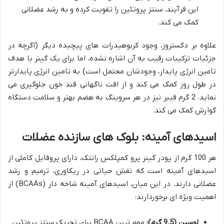
این فرآیند، سنتز پروتئین را تقویت کرده و به رشد عضلانی
کمک می کند.
علاوه بر دکستروز، وجود کربوهیدرات های پیچیده دیگر (اگرچه در
جزئیات ترکیبات رقیب به آن اشاره نشده، اما برای یک گینر با هدف
تامین انرژی پایدار، وجودشان محتمل است) به تامین انرژی پایدارتر
در طول روز کمک می کند و از افت ناگهانی قند خون جلوگیری می
نماید. 2 گرم فیبر نیز در هر سروینگ به هضم بهتر و سلامت دستگاه
گوارش کمک می کند.
اسیدهای آمینه: بلوک های سازنده عضلات
هر 100 گرم از پودر گینر پرو کمپلکس رانتک، دارای پروفایل کاملی از
اسیدهای آمینه است که نقش حیاتی در ریکاوری، ترمیم و رشد
عضلانی دارند. در این میان، اسیدهای آمینه شاخه دار (BCAAs) از
اهمیت ویژه ای برخوردارند:
لوسین (9.5 گرم):
مهم ترین BCAA برای تحریک سنتز پروتئین