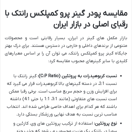
مقایسه پودر گینر پرو کمپلکس رانتک با
رقبای اصلی در بازار ایران
بازار مکمل های گینر در ایران، بسیار رقابتی است و محصولات
متنوعی از برندهای داخلی و خارجی در دسترس هستند. برای درک بهتر
جایگاه گینر پرو کمپلکس رانتک، می توان آن را بر اساس معیارهای
کلیدی با سایر گینرهای محبوب مقایسه کرد:
نسبت کربوهیدرات به پروتئین (C:P Ratio):
گینر رانتک با
نسبت 2:1، در دسته گینرهای بالا کربوهیدرات قرار می گیرد که
برای افزایش وزن و حجم سریع مناسب است. برخی رقبا ممکن
است نسبت های متفاوتی (مانند 3:1، 1:1 یا حتی 4:1) داشته
باشند که هر کدام برای اهداف خاصی طراحی شده اند. انتخاب
مناسب ترین نسبت به هدف نهایی ورزشکار بستگی دارد.
نوع پروتئین:
استفاده از ترکیب پروتئین های وی، کازئین و
سویا در رانتک، یک مزیت محسوب می شود که جذب چند