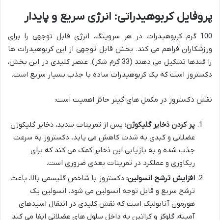
پروفایل کربوهیدراتی: انرژی سریع و پایدار
100 گرم کربوهیدرات در هر سروینگ، انرژی قابل توجهی را برای
ورزشکاران فراهم می کند. بخش قابل توجهی از این کربوهیدرات ها
را قندها تشکیل می دهند (33 گرم شکر). عنصر کلیدی در این بخش،
دکستروز است که یک کربوهیدرات ساده با جذب بسیار سریع است.
نقش دکستروز در مکمل های گینر حائز اهمیت است:
پر کردن ذخایر گلیکوژن:
پس از تمرینات شدید، ذخایر گلیکوژن
عضلانی و کبدی به شدت کاهش می یابد. دکستروز به سرعت
جذب شده و به بازیابی این ذخایر کمک می کند که برای
ریکاوری و عملکرد در تمرینات بعدی ضروری است.
افزایش ترشح انسولین:
دکستروز با شاخص گلیسمی بالا، باعث
ترشح سریع و قابل توجه انسولین می شود. انسولین یک
هورمون آنابولیک است که نقش کلیدی در انتقال اسیدهای
آمینه، گلوکز و کراتین به داخل سلول های عضلانی ایفا می کند.