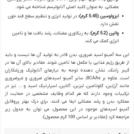
عضلانی. به عنوان کلید اصلی آنابولیسم شناخته می شود.
ایزولوسین (5.45 گرم):
در تولید انرژی و تنظیم سطح قند خون
نقش دارد.
والین (5.2 گرم):
به ریکاوری عضلات، رشد بافت ها و تامین
انرژی کمک می کند.
این سه آمینو اسید ضروری، بدن قادر به تولید آن ها نیست و باید
از طریق رژیم غذایی یا مکمل ها تامین شوند. مقادیر بالای آن ها در
گینر رانتک، نشان دهنده توجه به نیازهای آنابولیک ورزشکاران
است. علاوه بر BCAAs، سایر آمینو اسیدهای ضروری و غیرضروری
مانند آرژنین، گلوتامین، لیزین، آلانین، اسپارتیک اسید و … نیز در
ترکیبات وجود دارند که هر کدام وظایف مشخصی در حمایت از
عملکرد بدن و رشد عضلانی ایفا می کنند. برای درک بهتر پروفایل
آمینو اسیدهای موجود در این محصول، می توان به جدول زیر
مراجعه کرد (مقادیر بر اساس 100 گرم محصول):