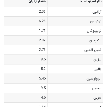
نام آمینو اسید
مقدار (گرم)
آرژنین
2.06
ترئونین
6.26
تریپتوفان
1.71
متیونین
2.02
فنیل آلانین
2.76
لیزین
8.5
والین
5.2
ایزولوسین
5.45
لوسین
9.5
سرین
4.5