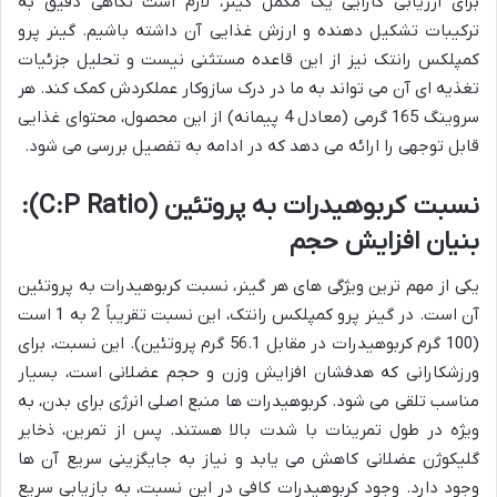
برای ارزیابی کارایی یک مکمل گینر، لازم است نگاهی دقیق به
ترکیبات تشکیل دهنده و ارزش غذایی آن داشته باشیم. گینر پرو
کمپلکس رانتک نیز از این قاعده مستثنی نیست و تحلیل جزئیات
تغذیه ای آن می تواند به ما در درک سازوکار عملکردش کمک کند. هر
سروینگ 165 گرمی (معادل 4 پیمانه) از این محصول، محتوای غذایی
قابل توجهی را ارائه می دهد که در ادامه به تفصیل بررسی می شود.
نسبت کربوهیدرات به پروتئین (C:P Ratio):
بنیان افزایش حجم
یکی از مهم ترین ویژگی های هر گینر، نسبت کربوهیدرات به پروتئین
آن است. در گینر پرو کمپلکس رانتک، این نسبت تقریباً 2 به 1 است
(100 گرم کربوهیدرات در مقابل 56.1 گرم پروتئین). این نسبت، برای
ورزشکارانی که هدفشان افزایش وزن و حجم عضلانی است، بسیار
مناسب تلقی می شود. کربوهیدرات ها منبع اصلی انرژی برای بدن، به
ویژه در طول تمرینات با شدت بالا هستند. پس از تمرین، ذخایر
گلیکوژن عضلانی کاهش می یابد و نیاز به جایگزینی سریع آن ها
وجود دارد. وجود کربوهیدرات کافی در این نسبت، به بازیابی سریع