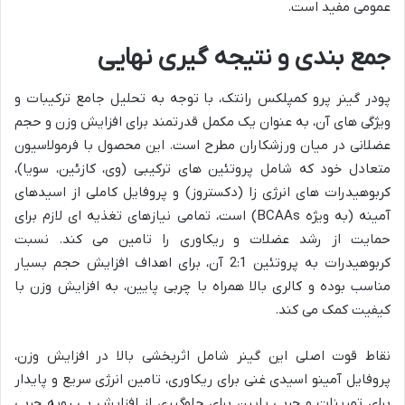
عمومی مفید است.
جمع بندی و نتیجه گیری نهایی
پودر گینر پرو کمپلکس رانتک، با توجه به تحلیل جامع ترکیبات و
ویژگی های آن، به عنوان یک مکمل قدرتمند برای افزایش وزن و حجم
عضلانی در میان ورزشکاران مطرح است. این محصول با فرمولاسیون
متعادل خود که شامل پروتئین های ترکیبی (وی، کازئین، سویا)،
کربوهیدرات های انرژی زا (دکستروز) و پروفایل کاملی از اسیدهای
آمینه (به ویژه BCAAs) است، تمامی نیازهای تغذیه ای لازم برای
حمایت از رشد عضلات و ریکاوری را تامین می کند. نسبت
کربوهیدرات به پروتئین 2:1 آن، برای اهداف افزایش حجم بسیار
مناسب بوده و کالری بالا همراه با چربی پایین، به افزایش وزن با
کیفیت کمک می کند.
نقاط قوت اصلی این گینر شامل اثربخشی بالا در افزایش وزن،
پروفایل آمینو اسیدی غنی برای ریکاوری، تامین انرژی سریع و پایدار
برای تمرینات و چربی پایین برای جلوگیری از افزایش بی رویه چربی