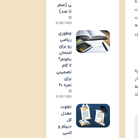
ه
ی (صفر
ت
تا صد)
ت
15/08/1404
ه
ن
چطوری
ریاضی
رو برای
امتحان
بخونم؟
۷ گام
ه
تضمینی
ر
برای
نمره ۲۰
ط
،
15/08/1404
تفاوت
معدل
کل
دیپلم و
کتبی