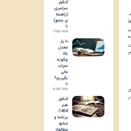
کنکور
سراسری
.
(راهنما
ی جامع)
ً
ی
17/08/1404
ه
۱۰ راز
ن
معدل
ر
بالا:
چگونه
نمرات
عالی
بگیریم؟
ر
16/08/1404
ر
کنکور
هنر
1404:
برنامه و
منابع
مطالعات