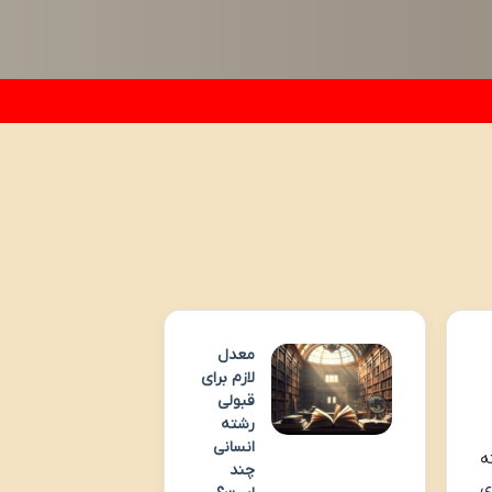
معدل
لازم برای
قبولی
رشته
انسانی
ه
چند
 های