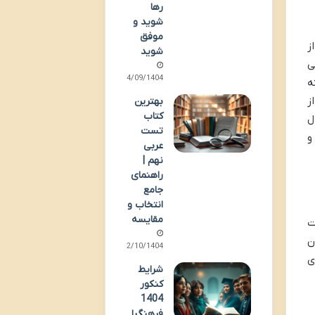
رها
شوید و
موفق
ز
شوید
ی
04/09/1404
ه
ز
بهترین
کتاب
ل
تست
و
عربی
نهم |
راهنمای
جامع
انتخاب و
مقایسه
ات
ن
12/10/1404
ی
شرایط
کنکور
1404
فرهنگیا