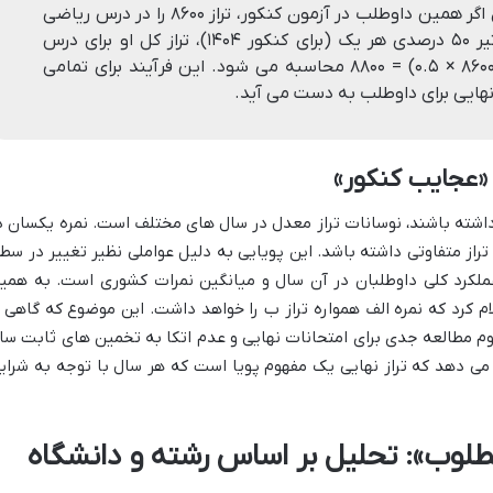
تواند منجر به تراز ۹۰۰۰ شود. حال اگر همین داوطلب در آزمون کنکور، تراز ۸۶۰۰ را در درس ریاضی
کسب کرده باشد، با توجه به تاثیر ۵۰ درصدی هر یک (برای کنکور ۱۴۰۴)، تراز کل او برای درس
ریاضی به صورت (۱۹ × ۰.۵) + (۸۶۰۰ × ۰.۵) = ۸۸۰۰ محاسبه می شود. این فرآیند برای تمامی
هایی برای داوطلب به دست می آید.
: «عجایب کنکور»
 داشته باشند، نوسانات تراز معدل در سال های مختلف است. نمره یکسان د
ز متفاوتی داشته باشد. این پویایی به دلیل عواملی نظیر تغییر در سط
ملکرد کلی داوطلبان در آن سال و میانگین نمرات کشوری است. به همی
 کرد که نمره الف همواره تراز ب را خواهد داشت. این موضوع که گاهی ا
زوم مطالعه جدی برای امتحانات نهایی و عدم اتکا به تخمین های ثابت سا
می دهد که تراز نهایی یک مفهوم پویا است که هر سال با توجه به شرای
لوب»: تحلیل بر اساس رشته و دانشگاه