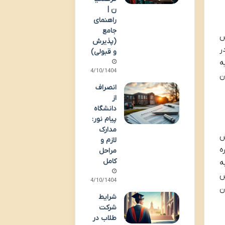
ن |
راهنمای
جامع
بر اساس
(پذیرش
 در
و قبولی)
یه
14/10/1404
ن
انصراف
از
دانشگاه
پیام نور:
مدارک
ش
لازم و
ه
مراحل
کامل
ه
ش
14/10/1404
ن
شرایط
شرکت
طلاب در