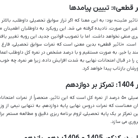
یر قطعی»: تبیین پیامدها
صیلی دارای «تاثیر مثبت» بود؛ به این معنا که اگر تراز سوابق تحصیلی داوطلب، بالاتر ا
غیر این صورت، نادیده گرفته می شد. این رویکرد به داوطلبان اطمینان م
ثیری منفی نخواهد داشت. اما با تصویب قوانین جدید، این رویه تغییر یافت
 است. «تاثیر قطعی» بدین معنی است که نمرات سوابق تحصیلی، فارغ ا
اشند یا خیر، به صورت مستقیم و با درصد مشخص در نمره کل داوطلب اعما
را در قبال امتحانات نهایی به شدت افزایش داده، زیرا هر نمره، چه خوب 
شان بازتاب پیدا خواهد کرد.
هم
برای داوطلبان کنکور ۱۴۰۴، سهم سوابق تحصیلی ۵۰ درصد از نمره کل است که این تاثیر، منحصراً از نمرات امتحان
ان معناست که نمرات دروس نهایی پایه دوازدهم، به تنهایی نیمی از وز
ن تمرکز بر یک پایه تحصیلی، لزوم برنامه ریزی دقیق و مطالعه مستمر برا
روری می سازد.