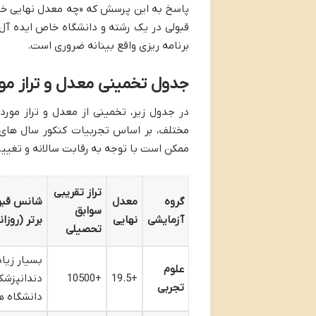
پاسخ به این پرسش که «چه معدل نهایی خوب 
قبولی در یک رشته و دانشگاه خاص ایده آل 
برنامه ریزی واقع بینانه ضروری است.
جدول تخمینی معدل و تراز مور
در جدول زیر، تخمینی از معدل و تراز مورد 
مختلف، بر اساس تجربیات کنکور سال های ا
ممکن است با توجه به رقابت سالانه و تغی
تراز تقریبی
گروه
معدل
شانس قبول
سوابق
آزمایشی
نهایی
برتر (روزا
تحصیلی
بسیار زیاد
علوم
+19.5
+10500
دندانپزشک
تجربی
دانشگاه ه