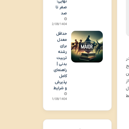
نهایی:
صفر تا
صد
12/08/1404
حداقل
معدل
برای
رشته
تربیت
ر
بدنی |
ح
راهنمای
ن
کامل
ز
پذیرش
ل
و شرایط
ط
11/08/1404