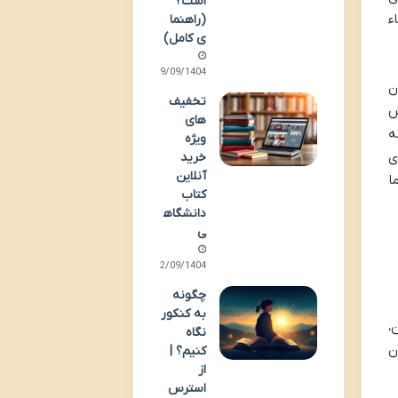
است؟
ء
(راهنما
ی کامل)
29/09/1404
ن
تخفیف
ش
های
ه
ویژه
ی
خرید
آنلاین
ا
کتاب
دانشگاه
ی
12/09/1404
چگونه
به کنکور
،
نگاه
ن
کنیم؟ |
از
استرس