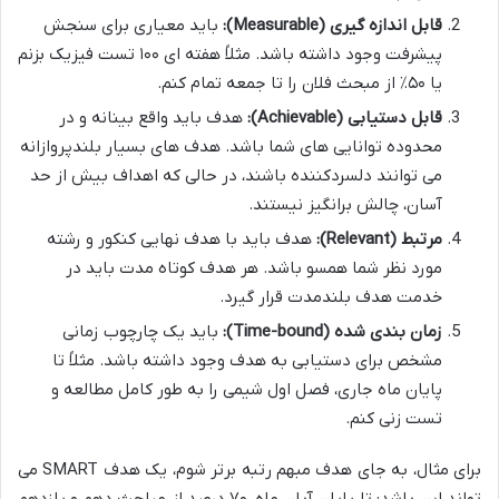
قابل اندازه گیری (Measurable):
باید معیاری برای سنجش
پیشرفت وجود داشته باشد. مثلاً هفته ای ۱۰۰ تست فیزیک بزنم
یا ۵۰٪ از مبحث فلان را تا جمعه تمام کنم.
قابل دستیابی (Achievable):
هدف باید واقع بینانه و در
محدوده توانایی های شما باشد. هدف های بسیار بلندپروازانه
می توانند دلسردکننده باشند، در حالی که اهداف بیش از حد
آسان، چالش برانگیز نیستند.
مرتبط (Relevant):
هدف باید با هدف نهایی کنکور و رشته
مورد نظر شما همسو باشد. هر هدف کوتاه مدت باید در
خدمت هدف بلندمدت قرار گیرد.
زمان بندی شده (Time-bound):
باید یک چارچوب زمانی
مشخص برای دستیابی به هدف وجود داشته باشد. مثلاً تا
پایان ماه جاری، فصل اول شیمی را به طور کامل مطالعه و
تست زنی کنم.
برای مثال، به جای هدف مبهم رتبه برتر شوم، یک هدف SMART می
تواند این باشد: تا پایان آبان ماه، ۷۰ درصد از مباحث دهم و یازدهم