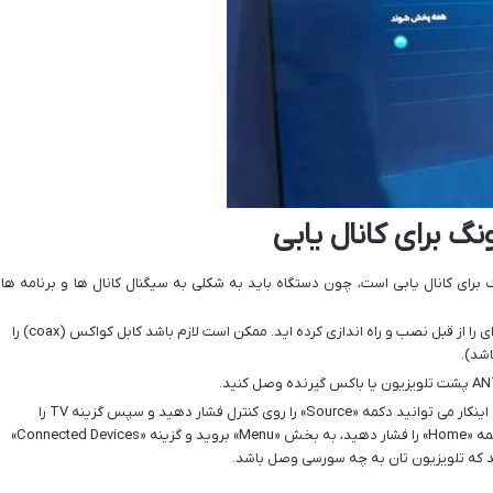
گ برای کانال یابی
برای کانال یابی است، چون دستگاه باید به شکلی به سیگنال کانال ها و برنامه ها
ابتدا مطمین شوید که آنتن یا باکس گیرنده ای را از قبل نصب و راه اندازی کرده اید. ممکن است لازم باشد کابل کواکس (coax) را
اشد).
منبع تلویزیون تان را به TV تغییر دهید. برای اینکار می توانید دکمه «Source» را روی کنترل فشار دهید و سپس گزینه TV را
انتخاب کنید. به جای آن همچنین می شود دکمه «Home» را فشار دهید، به بخش «Menu» بروید و گزینه «Connected Devices»
کنید که تلویزیون تان به چه سورسی وصل باشد.