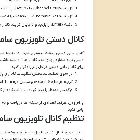
برای کانال یابی به منوی «Setting» بروید.
گزینه «Channel Setup» یا «Setup» را انتخاب کنید.
گزینه «Automatic Scan» یا «Scan» را انتخاب کنید.
دکمه «Enter» را بزنید و تا پایان فرایند کانال یابی منتظر بمانید.
کانال دستی تلویزیون سا
کانال یابی دستی زحمت بیشتری دارد، اما نهایتا شبک
دستی باید شماره پهنای باند کانال ها را داشته باشید
برای کانال یابی دستی مراحل زیر را دنبال کنید:
در منوی تنظیمات، بخش تنظیمات کانال را باز کنید (ting/Channel Settings
گزینه «Expert Setting» و سپس «Manual Tuning» را انتخاب کنید تا به بخش کانال یابی دستی هدایت شوید.
فرکانس مدنظر را پیدا کرده، یا با استفاده از گزینه «New» آن را وا
با افزودن هرکد، تعدادی از شبکه ها دریافت و به ل
یابی کنید.
تنظیم کانال تلویزیون سا
مرتب کردن کانال ها در تلویزیون های هوشمند ای
خواهید دید که کانال ها بر اساس معیارهای خود دست