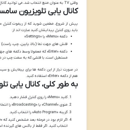
وقتی TV به عنوان منبع انتخاب شد، می توانید کانال یابی تلویزیون سامسونگ را انجام دهید.
کانال یابی تلویزیون سام
پیش از شروع، مطمین شوید که از ریموت کنترل صح
باید روی کنترل پیدایشان کنید عبارت اند از:
دکمه «Menu» یا «Settings»
فلش های جهت نما (بالا، پایین، چپ، راست)
دکمه «Enter» که معمولا وسط دکمه
مستطیل است، با فلشی که به سمت چپ در داخ
در صورت نیاز از این دکمه ها برای پیمایش و سپ
هم از دکمه «Enter» استفاده کنید.
به طور کلی، کانال یابی ت
کلید «Menu» را روی کنترل فشار دهید.
منوی «Channel» یا «Broadcasting» را انتخاب کنید. (نام این منو بر اساس مدل تلویزیون متفاوت است)
گزینه «Auto Program» را انتخاب کنید.