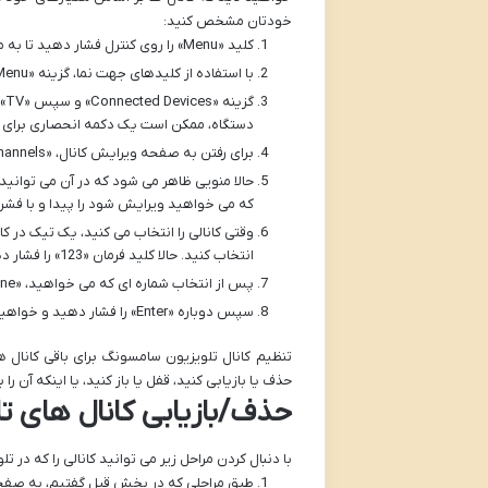
خودتان مشخص کنید:
کلید «Menu» را روی کنترل فشار دهید تا به منوی اصلی هدایت شوید.
با استفاده از کلیدهای جهت نما، گزینه «Menu» را انتخاب کنید.
گز
دستگاه، ممکن است یک دکمه انحصاری برای د
برای رفتن به صفحه ویرایش کانال، «Edit Channels» را انتخاب کنید.
حالا منویی ظاهر می شود که در آن می توانید 
که می خواهید ویرایش شود را پیدا و با فشردن دکمه «Enter» ا
انتخاب کنید. حالا کلید فرمان «123» را فشار دهید تا منوی پایینی برای انتخاب شماره کانال مدنظر ظاهر شود.
پس از انتخاب شماره ای که می خواهید، «Done» را انتخاب کنید.
سپس دوباره «Enter» را فشار دهید و خواهید دید که کانال در محل انتخاب شده ذخیره شده است.
تنظیم کانال تلویزیون سامسونگ برای باقی کانال ها
حذف یا بازیابی کنید، قفل یا باز کنید، یا اینکه آن 
حذف/بازیابی کانال های 
با دنبال کردن مراحل زیر می توانید کانالی را که در 
طبق مراحلی که در بخش قبل گفتیم، به صفحه «Edit Channels» ب