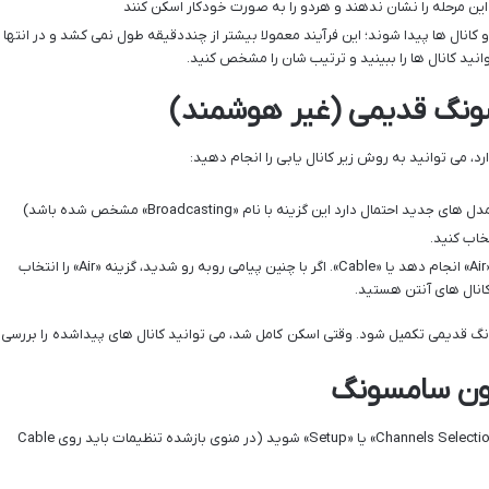
ین مرحله را نشان ندهند و هردو را به صورت خودکار اسکن کنند
و کانال ها پیدا شوند؛ این فرآیند معمولا بیشتر از چنددقیقه طول نمی کشد و در انتها
مسونگ قدیمی (غیر هوشمند)
د، می توانید به روش زیر کانال یابی را انجام دهید:
ممکن است دستگاه بپرسد کانال یابی را برای «Air» انجام دهد یا «Cable». اگر با چنین پیامی روبه رو شدید، گزینه «Air» را انتخاب
کانال های آنتن هستید.
نگ قدیمی تکمیل شود. وقتی اسکن کامل شد، می توانید کانال های پیداشده را بررسی
زیون سامسونگ
وارد بخش تنظیمات، و از آنجا وارد قسمت «Channels Selection» یا «Setup» شوید (در منوی بازشده تنظیمات باید روی Cable