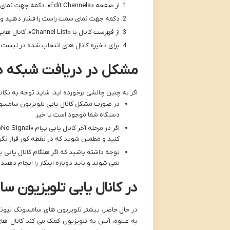
از صفحه «Edit Channels»، دکمه جهت نمای سمت چپ روی کنترل را فشار دهید و یک لیست «Favorites» را انتخاب کنید.
دکمه جهت نمای سمت راست را فشار دهید و گزینه «Add Channels» را ا
از فهرست کانال یا «Channel List»، کانال هایی را که می خواهید اضافه کنید انتخاب کنید.
برای ذخیره کانال های انتخاب شده در لیست علاقه مندی ها
مشکل در دریافت شبکه ه
اگر به چنین چالشی برخورده اید، شاید توجه به نکات ز
در صورت مشکل کانال یابی تلویزیون سامسونگ،
دستگاه شما موجود است یا خیر.
ا
کنید و مطمین شوید که در نقطه کور قرار نگر
نمی شوند و باید دوباره اینکار را انجام دهید.
در کانال یابی تلویزیون 
در حال حاضر، بیشتر تلویزیون های سامسونگ تیونری 
به علاوه، آنتن به تلویزیون کمک می کند کانال های