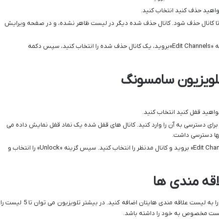
واهید حذف کنید انتخاب کنید.
، «Delete» را فشار دهید تا کانال حذف شود. کانال حذف شده دیگر در لیست ظاهر نشده، و در صفحه ویرایش
برای بازیابی یک کانال هم کافی ست به صفحه «Edit Channels»بروید، یک کانال حذف شده را انتخاب کنید، سپس دکمه
تلویزیون سامسونگ
مخصوص برای دسترسی به آن را وارد کنید. کانال های قفل شده یک نماد قفل نمایش داده می
نها دسترسی داشت.
برای باز کردن قفل یک کانال به صفحه «Edit Channels» بروید و کانال مدنظر را انتخاب کنید. سپس گزینه «Unlock» را انتخاب و
اقه مندی ها
با دنبال کردن مراحل زیر می توانید یک یا چند کانال را به لیست علاقه مندی هایتان اضافه کنید. در بیشتر تلویزیون می توان تا 5 لیست را
 لیست مخصوص به خود را داشته باشد.