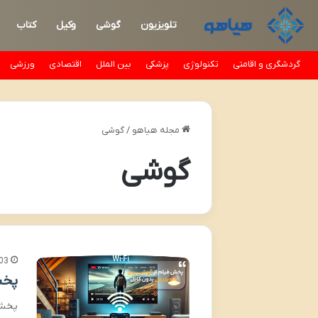
تلویزیون
گوشی
وکیل
کتاب
گردشگری و اقامتی
تکنولوژی
پزشکی
بین الملل
اقتصادی
ورزشی
مجله هیاهو
/
گوشی
گوشی
03
پخش
پخش 