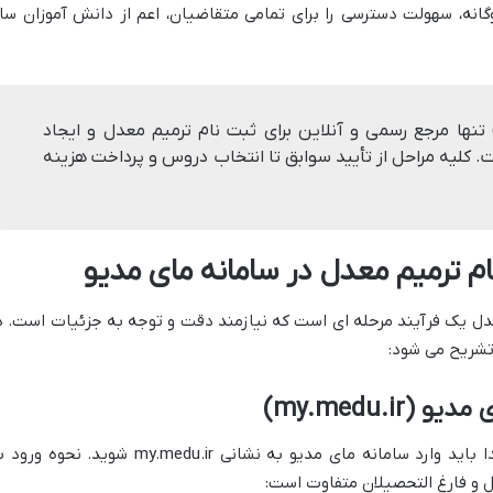
انه، سهولت دسترسی را برای تمامی متقاضیان، اعم از دانش آموزان سا
امانه مای مدیو (my.medu.ir) تنها مرجع رسمی و آنلاین برای ثبت نام ترمیم معدل و ایجاد
 تحصیلی در سال ۱۴۰۵ است. کلیه مراحل از تأیید سوابق تا انتخاب دروس و پرداخت هزینه
ام ترمیم معدل در سامانه مای مدیو
عدل یک فرآیند مرحله ای است که نیازمند دقت و توجه به جزئیات است. د
تشریح می شود:
برای آغاز فرآیند ثبت نام ترمیم معدل، ابتدا باید وارد سامانه مای مدیو به نشانی my.medu.ir شوید. نحوه
 و فارغ التحصیلان متفاوت است: