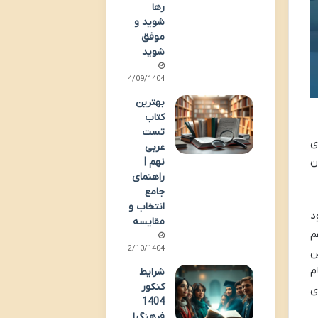
رها
شوید و
موفق
شوید
04/09/1404
بهترین
کتاب
تست
مای
عربی
ن
نهم |
راهنمای
جامع
انتخاب و
د
مقایسه
م
12/10/1404
ن
م
شرایط
کنکور
ی
1404
فرهنگیا