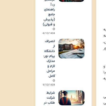
ن |
راهنمای
جامع
(پذیرش
و قبولی)
الکترونیکی، سامانه مای مدیو (my.medu.ir) به
14/10/1404
ه
انصراف
،
از
ر
دانشگاه
پیام نور:
مدارک
و
لازم و
مراحل
ا
کامل
ه
14/10/1404
شرایط
می
شرکت
صیلی
طلاب در