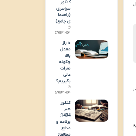
کنکور
ل
سراسری
(راهنما
ی جامع)
17/08/1404
۱۰ راز
معدل
بالا:
چگونه
نمرات
عالی
بگیریم؟
ر
16/08/1404
کنکور
هنر
1404:
برنامه و
 ورود به
منابع
مطالعات