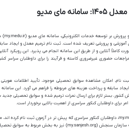
محل اصلی ثبت نام ترمیم معدل ۱۴۰۵: سامانه مای مدیو
در سال های اخیر و با تمرکز وزارت آموزش و پرورش بر توسعه خدمات 
ای آموزشی و پرورشی تعریف شده است. ثبت نام ترمیم معدل و ایجاد سابق
کاملاً آنلاین و از طریق این سامانه انجام می پذیرد. این رویکرد آنلاین
اجعات حضوری غیرضروری کاسته و فرآیند را برای داوطلبان سراسر کشو
بت نام، امکان مشاهده سوابق تحصیلی موجود، تأیید اطلاعات هویتی 
یجاد سابقه و پرداخت هزینه های مربوطه را فراهم می آورد. این سامانه ب
کشور، بستر لازم برای ارسال نمرات ترمیم شده و سوابق تحصیلی جدید ب
مر برای داوطلبان کنکور سراسری از اهمیت بالایی برخوردار است.
علاوه بر ورود مستقیم از طریق آدرس my.medu.ir، داوطلبان کنکور سراسری که پیش تر در آزمون ثبت نام کرده اند، 
توانند از طریق حساب کاربری خود در سامانه سازمان سنجش (my.sanjesh.org) نیز به بخش مربوط به سوابق تح