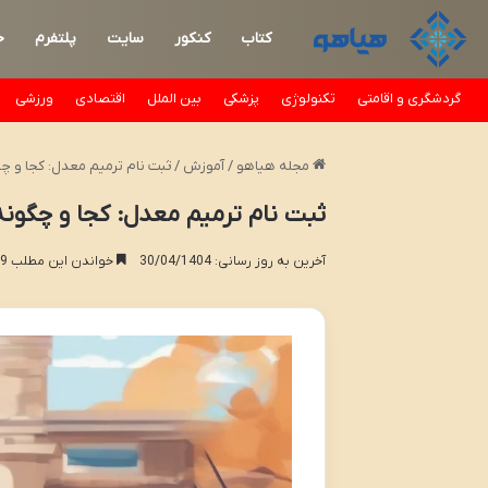
کتاب
کنکور
سایت
پلتفرم
خ
گردشگری و اقامتی
تکنولوژی
پزشکی
بین الملل
اقتصادی
ورزشی
مجله هیاهو
/
آموزش
/
ثبت نام ترمیم معدل: کجا و چ
ثبت نام ترمیم معدل: کجا و چگونه
آخرین به روز رسانی: 30/04/1404
خواندن این مطلب 19 دقیقه زمان میبرد