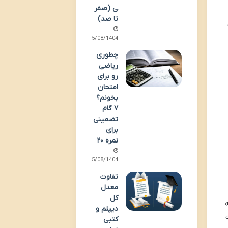
ی (صفر
تا صد)
15/08/1404
چطوری
ریاضی
رو برای
امتحان
بخونم؟
۷ گام
تضمینی
برای
نمره ۲۰
15/08/1404
تفاوت
معدل
کل
قه
دیپلم و
کتبی