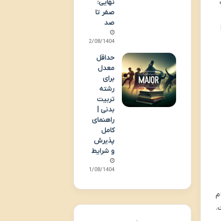
نهایی:
صفر تا
صد
12/08/1404
حداقل
معدل
برای
رشته
تربیت
بدنی |
راهنمای
کامل
پذیرش
و شرایط
11/08/1404
م
.