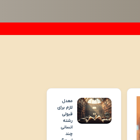
معدل
لازم برای
قبولی
رشته
انسانی
چند