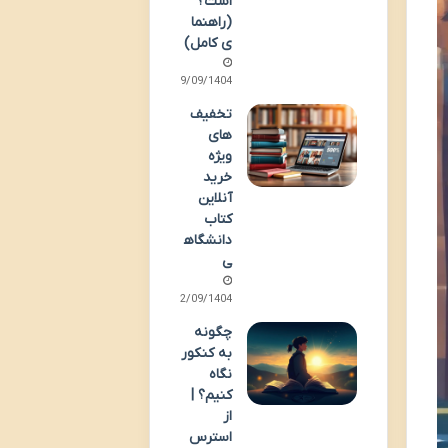
است؟
(راهنما
ی کامل)
29/09/1404
تخفیف
های
ویژه
خرید
آنلاین
کتاب
دانشگاه
ی
12/09/1404
چگونه
به کنکور
نگاه
کنیم؟ |
از
استرس