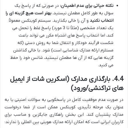
نکته حیاتی برای عدم اطمینان:
در صورتی که از پاسخ یک
سوال به طور کامل مطمئن نیستید،
بهتر است هیچ گزینه ای را
انتخاب نکنید
و آن را خالی بگذارید. سیستم کوینکس معمولاً
یک تعداد مشخصی (مثلاً تا 3 مورد) پاسخ غلط را تحمل می
کند، اما انتخاب پاسخ های اشتباه مکرر می تواند باعث
شکست فرآیند خودکار و انتقال شما به روش دستی (که
مستلزم ارائه مدارک شناسایی است) شود. با خالی گذاشتن
گزینه هایی که از آن ها مطمئن نیستید، شانس خود را حفظ
می کنید.
4.4. بارگذاری مدارک (اسکرین شات از ایمیل
های تراکنشی/ورود)
در صورت عدم موفقیت کامل در پاسخگویی به سوالات امنیتی یا به
عنوان یک مرحله تأییدی، کوینکس ممکن است از شما درخواست
مدارک پشتیبان کند. این بخش راهکاری جایگزین و مناسب برای
کاربران ایرانی است که امکان ارائه مدارک هویتی بین المللی را ندارند: