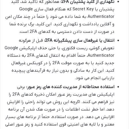
نگهداری از کلید پشتیبان 2FA:
همانطور که تاکید شد، کلید
پشتیبان یا Secret Key که هنگام فعال سازی Google
Authenticator به شما داده می شود را حتماً در چند مکان امن
و آفلاین یادداشت و نگهداری کنید. این کلید، برگ برنده شما
در صورت از دست دادن دسترسی به کدهای 2FA است.
انتقال یا غیرفعال سازی پیشگیرانه 2FA:
قبل از هرگونه
تعویض گوشی، ریست فکتوری، یا حتی حذف اپلیکیشن Google
Authenticator، حتماً اقدام به انتقال کدهای 2FA به دستگاه
جدید کنید یا به صورت موقت 2FA را در کوینکس غیرفعال
کنید. این کار به سادگی و بدون نیاز به فرآیندهای پیچیده
بازیابی انجام می شود.
استفاده محتاطانه از مدیریت کننده های رمز عبور:
برخی
اپلیکیشن های مدیریت رمز عبور امکان ذخیره کدهای 2FA را
نیز فراهم می کنند. اگرچه این روش می تواند راحتی را افزایش
دهد، اما خطر نشت اطلاعات را در صورت هک شدن آن برنامه
افزایش می دهد. در صورت استفاده، حتماً از برنامه های بسیار
معتبر و با لایه های امنیتی قوی استفاده کنید و رمز عبور اصلی