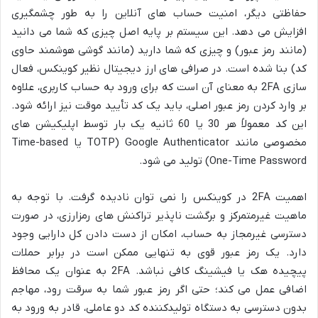
حفاظتی دیگر، امنیت حساب های آنلاین را به طور چشمگیری
افزایش می دهد. این سیستم بر پایه اصل چیزی که شما می دانید
(مانند رمز عبور) و چیزی که شما دارید (مانند گوشی هوشمند حاوی
کد) بنا شده است. در صرافی های ارز دیجیتال نظیر کوینکس، فعال
سازی 2FA به معنای آن است که برای ورود به حساب کاربری، علاوه
بر وارد کردن رمز عبور اصلی، باید یک کد تأیید موقت نیز ارائه شود.
این کد معمولاً هر 30 یا 60 ثانیه یک بار توسط اپلیکیشن های
مخصوصی مانند Google Authenticator (TOTP یا Time-based
One-Time Password) تولید می شود.
اهمیت 2FA در کوینکس را نمی توان نادیده گرفت. با توجه به
ماهیت غیرمتمرکز و برگشت ناپذیر تراکنش های رمزارزی، در صورت
دسترسی غیرمجاز به حساب، امکان از دست دادن کل دارایی وجود
دارد. یک رمز عبور قوی به تنهایی ممکن است در برابر حملات
پیچیده هک یا فیشینگ کافی نباشد. 2FA به عنوان یک محافظ
اضافی عمل می کند؛ حتی اگر رمز عبور شما به سرقت رود، مهاجم
بدون دسترسی به دستگاه تولیدکننده کد دو عاملی، قادر به ورود به