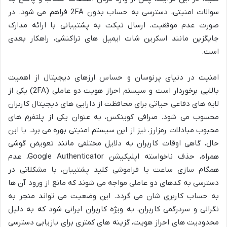
سوالات امنیتی، دسترسی به حساب بدون 2FA فراهم می شود. در
صورت عدم موفقیت، ارسال تیکت به پشتیبانی با ارائه مدارک
جایگزین مانند اسکرین شات ایمیل های تراکنشی، راهکار بعدی
است.
امنیت در دنیای پرنوسان و حساس ارزهای دیجیتال از اهمیت
بالایی برخوردار است و سیستم احراز هویت دو عاملی (2FA) یکی از
لایه های دفاعی حیاتی برای محافظت از دارایی های دیجیتال کاربران
محسوب می شود. صرافی کوینکس، به عنوان یکی از پلتفرم های
محبوب مبادلات رمزارز، نیز از این سیستم امنیتی بهره می برد. با این
حال، گاهی اوقات کاربران به دلایل مختلفی مانند تعویض گوشی
همراه، حذف ناخواسته اپلیکیشن Google Authenticator، عدم
همگام سازی ساعت یا فراموشی کلید پشتیبان، با مشکلاتی در
دسترسی به کدهای دو عاملی مواجه می شوند که مانع از ورود آن ها
به حساب کاربری شان می گردد. این وضعیت می تواند منجر به
نگرانی و سردرگمی کاربران، به ویژه کاربران ایرانی شود که به دلیل
محدودیت های احراز هویت، گزینه های کمتری برای بازیابی دسترسی