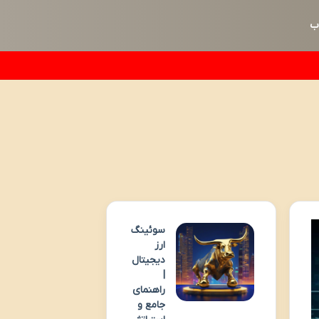
ب
سوئینگ
ارز
دیجیتال
|
راهنمای
جامع و