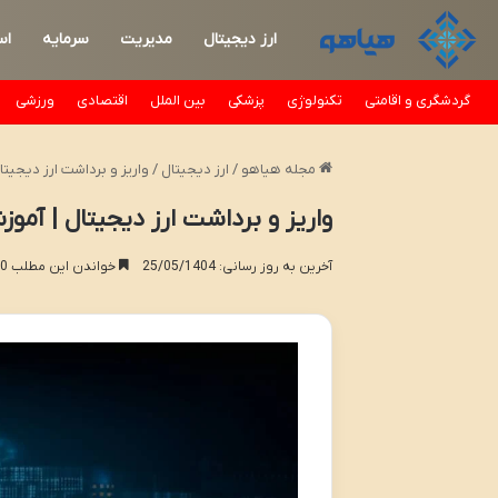
ارز دیجیتال
مدیریت
سرمایه
اس
گردشگری و اقامتی
تکنولوژی
پزشکی
بین الملل
اقتصادی
ورزشی
مجله هیاهو
/
ارز دیجیتال
/
واریز و برداشت ارز دیجیت
واریز و برداشت ارز دیجیتال | آم
آخرین به روز رسانی: 25/05/1404
خواندن این مطلب 30 دقیقه زمان میبرد