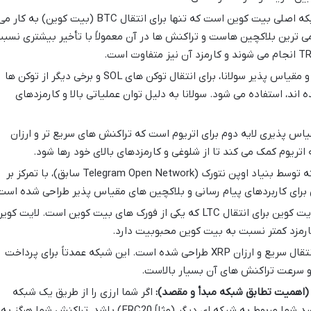
این شبکه اصلی بیت کوین است که تنها برای انتقال BTC (بیت کوین) به کار م
می ترین بلاکچین هاست و تراکنش ها در آن معمولاً با تأخیر بیشتری نسب
بلاکچین پرسرعت و مقیاس پذیر سولانا، برای انتقال توکن های SOL و برخی دیگر از توکن ها
اند، استفاده می شود. سولانا به دلیل توان عملیاتی بالا و کارمزدهای
اس پذیری لایه دوم برای اتریوم است که تراکنش های سریع تر و ارزان
 اتریوم کمک می کند تا از شلوغی و کارمزدهای بالای خود رها شود.
بلاکچین توسعه یافته توسط بنیاد اوپن نتورک (Telegram Open Network سابق)، با تمرکز بر
برای کاربردهای پیام رسانی و بلاکچین های مقیاس پذیر طراحی شده است
شبکه اصلی لایت کوین برای انتقال LTC که یکی از فورک های بیت کوین است. لایت کوی
ارمزد کمتر نسبت به بیت کوین محبوبیت دارد.
شبکه ای که برای انتقال سریع و ارزان XRP طراحی شده است. این شبکه عمدتاً برای پرداخت
و سرعت تراکنش های آن بسیار بالاست.
اهمیت تطابق شبکه مبدأ و مقصد):
اگر شما ارزی را از طریق یک شبکه
(مثلاً BEP20) ارسال کنید و آدرس مقصد شما مربوط به شبکه ای دیگر (مثلاً ERC20) باشد، تراکنش شما هرگز به