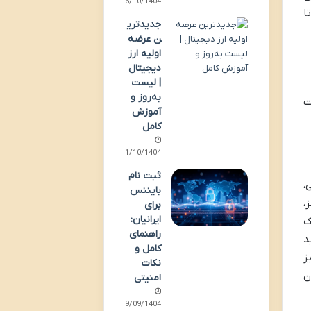
06/10/1404
ا
جدیدتری
ن عرضه
اولیه ارز
دیجیتال
| لیست
به‌روز و
ت
آموزش
کامل
01/10/1404
ثبت نام
،
بایننس
،
برای
ایرانیان:
ک
راهنمای
د
کامل و
ز
نکات
ه امکان
امنیتی
29/09/1404