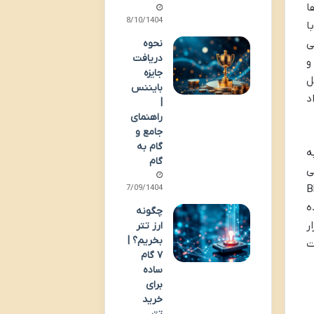
تبارسنج ها
08/10/1404
با
ی
نحوه
دریافت
و
جایزه
ای تکمیل
بایننس
د
|
راهنمای
جامع و
گام به
ه
گام
ی
رر (Blockchain
07/09/1404
ه
چگونه
رار
ارز تتر
بخریم؟ |
ت
۷ گام
ساده
برای
خرید