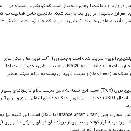
احل در واریز و برداشت ارزهای دیجیتال است که کوچکترین اشتباه در آن م
ود. هر ارز دیجیتال بر روی یک یا چند شبکه بلاکچین خاص فعالیت می کن
ای تأیید متفاوتی هستند. آشنایی با این شبکه ها برای انجام تراکنش ها
 بلاکچین اتریوم تعریف شده است و بسیاری از آلت کوین ها و توکن های
پایدار (مانند USDT, USDC) بر پایه آن ساخته شده اند. شبکه ERC20 از امنیت بالایی برخوردار است، اما
کارمزدهای آن معمولاً بالاتر از سایر شبکه ها (Gas Fees) و سرعت تأیید آن بسته به تراکم شبکه، متغیر
استاندارد توکن برای بلاکچین ترون (Tron) است. این شبکه به دلیل سرعت بالا و کارمزدهای بسیار
پایین (معمولاً کمتر از یک دلار برای انتقال USDT) محبوبیت زیادی پیدا کرده و برای انتقال سریع و ارزان تتر
د.
استاندارد توکن برای بایننس اسمارت چین (Binance Smart Chain یا BSC) است. این شبکه نیز به
 مورد توجه قرار گرفته و بسیاری از پروژه های دیفای و توکن ها بر روی آن