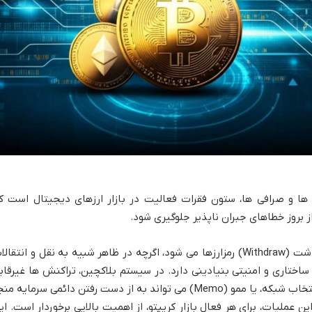
ها و صرافی ها، ستون فقرات فعالیت در بازار ارزهای دیجیتال است ک
ز بروز خطاهای جبران ناپذیر جلوگیری شود.
این فرآیند، که شامل واریز (Deposit) و برداشت (Withdraw) رمزارزها می شود، اگرچه در ظاهر شبیه به نقل و انتقا
ساختاری و امنیتی بنیادینی دارد. در سیستم بلاکچین، تراکنش ها غیرقاب
برگشت هستند و هرگونه اشتباه در آدرس، انتخاب شبکه، یا ممو (Memo) می تواند به از دست رفتن دائمی سرمایه م
 عملیات، برای هر فعال بازار کریپتو، از اهمیت بالایی برخوردار است. ای