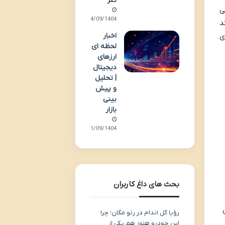
تتر
ی
04/09/1404
د
اخبار
ی
لحظه ای
ارزهای
دیجیتال
| تحلیل
و پیش
بینی
بازار
01/09/1404
بحث های داغ کاربران
رؤیا گل اندام
در
رنو مگان؛ چرا
این خودرو هنوز هم یکی از