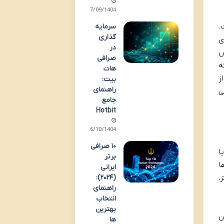
27/09/1404
.
سرمایه
گذاری
ی
در
س
صرافی
ه
هات
ز
بیت:
راهنمای
ی
جامع
Hotbit
06/10/1404
۱۰ صرافی
ا
برتر
ا
ایرانی
،
(۲۰۲۴):
راهنمای
انتخاب
بهترین
ن
ها