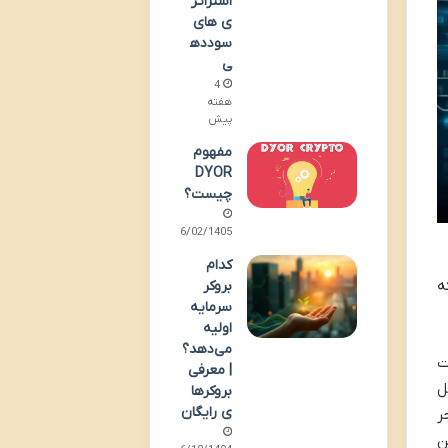
استراتژ
ی های
سودده
ی
4
هفته
پیش
مفهوم
DYOR
چیست؟
16/02/1405
کدام
ه
بروکر
سرمایه
اولیه
می‌دهد؟
لات
| معرفی
ل
بروکرها
ی رایگان
نجر
ن