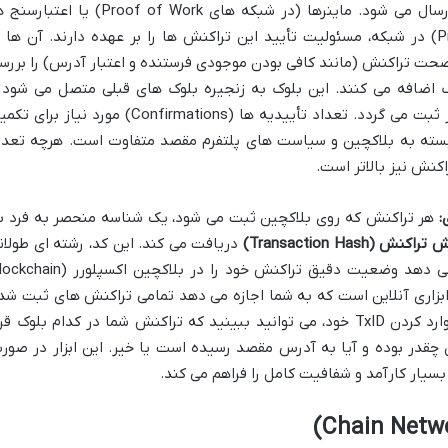
مربوطه (مثلاً شبکه بیت کوین یا اتریوم) ارسال می شود. ماینرها (در شبکه های Proof of Work) یا اع
(Validators در شبکه های Proof of Stake) در شبکه، مسئولیت تأیید این تراکنش ها را بر عهده دارند. آن ها 
 صحت تراکنش (مانند کافی بودن موجودی فرستنده و اعتبار آدرس) را بررس
ک اضافه می کنند. این بلوک به زنجیره بلوک های قبلی متصل می شود 
تراکنش شما به طور دائمی و غیرقابل تغییر ثبت می گردد. تعداد تأییدیه ها (Confirmations) مورد نیاز بر
بسته به بلاکچین و سیاست های پلتفرم مقصد متفاوت است. هرچه تعدا
کنش نیز بالاتر است.
هر تراکنش که روی بلاکچین ثبت می شود، یک شناسه منحصر به فرد ب
اکنش (Transaction Hash)
دریافت می کند. این کد، رشته ای طولان
از حروف و اعداد است که به شما امکان می دهد وضعیت دقیق تراکنش خود را در بلاکچین اکسپلو
پلورر ابزاری آنلاین است که به شما اجازه می دهد تمامی تراکنش های ثبت شد
در یک بلاکچین خاص را مشاهده کنید. با وارد کردن TxID خود، می توانید ببینید که تراکنش شما در کدام بلوک ق
ن چقدر بوده و آیا به آدرس مقصد رسیده است یا خیر. این ابزار در صور
، بسیار کارآمد و شفافیت کامل را فراهم می کند.