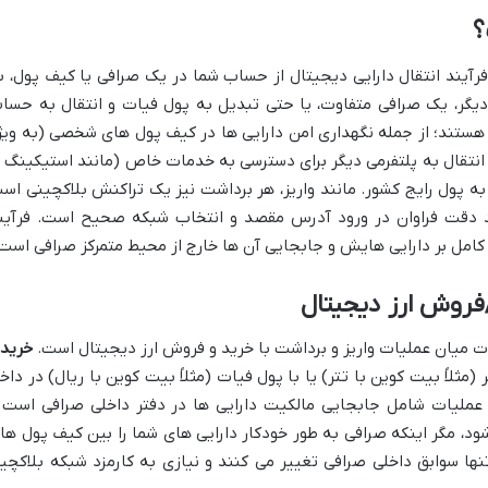
 فرآیند انتقال دارایی دیجیتال از حساب شما در یک صرافی یا کیف پول، ب
ر، یک صرافی متفاوت، یا حتی تبدیل به پول فیات و انتقال به حسا
هستند؛ از جمله نگهداری امن دارایی ها در کیف پول های شخصی (به ویژ
نتقال به پلتفرمی دیگر برای دسترسی به خدمات خاص (مانند استیکینگ ی
 به پول رایج کشور. مانند واریز، هر برداشت نیز یک تراکنش بلاکچینی اس
ت و نیازمند دقت فراوان در ورود آدرس مقصد و انتخاب شبکه صحیح است. فرآین
 کامل بر دارایی هایش و جابجایی آن ها خارج از محیط متمرکز صرافی است
فروش ارز دیجیتال
تفاوت میان عملیات واریز و برداشت با خرید و فروش ارز دیجیتال است.
خرید 
 (مثلاً بیت کوین با تتر) یا با پول فیات (مثلاً بیت کوین با ریال) در داخ
ین عملیات شامل جابجایی مالکیت دارایی ها در دفتر داخلی صرافی است 
ود، مگر اینکه صرافی به طور خودکار دارایی های شما را بین کیف پول ها
تنها سوابق داخلی صرافی تغییر می کنند و نیازی به کارمزد شبکه بلاکچی