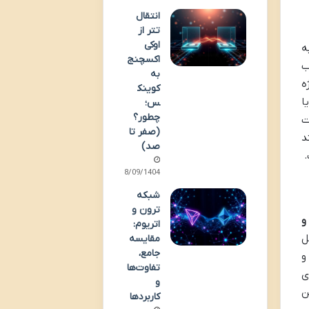
انتقال
تتر از
اوکی
ه
اکسچنج
ب
به
ه
کوینک
ا
س؛
چطور؟
ت
(صفر تا
د
صد)
.
28/09/1404
شبکه
ترون و
و
اتریوم:
ل
مقایسه
جامع،
و
تفاوت‌ها
ی
و
ن
کاربردها