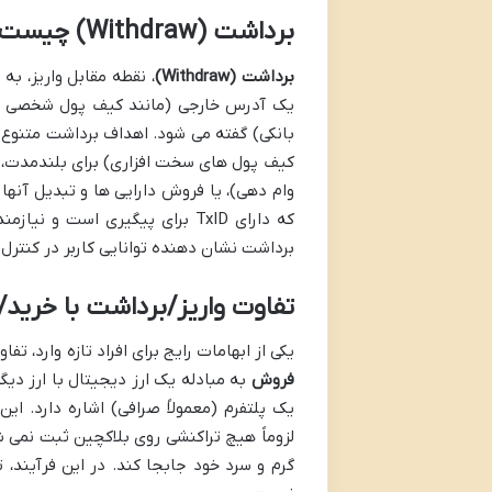
برداشت (Withdraw) چیست؟
برداشت (Withdraw)
، نقطه مقابل واریز، به
یک آدرس خارجی (مانند کیف پول شخصی دیگ
بانکی) گفته می شود. اهداف برداشت متنوع 
کیف پول های سخت افزاری) برای بلندمدت، ا
وام دهی)، یا فروش دارایی ها و تبدیل آنها
که دارای TxID برای پیگیری اس
برداشت نشان دهنده توانایی کاربر در کنترل
تفاوت واریز/برداشت با خرید/
یکی از ابهامات رایج برای افراد تازه وارد، 
فروش
به مبادله یک ارز دیجیتال با ارز دیگر
یک پلتفرم (معمولاً صرافی) اشاره دارد. ا
لزوماً هیچ تراکنشی روی بلاکچین ثبت نمی ش
گرم و سرد خود جابجا کند. در این فرآیند، 