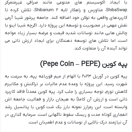
با ایجاد اکوسیستم های متنوعی مانند صرافی غیرمتمرکز
ShibaSwap، متاورس و راهکار لایه ۲ Shibarium، تلاش کرده تا
کاربردهای واقعی به توکن خود اضافه کند. جامعه پرشور شیبا آرمی
نقش مهمی در محبوبیت و توسعه این پروژه دارد. اگرچه شیبا اینو با
چالش هایی مانند نوسانات شدید قیمت و عرضه بسیار زیاد مواجه
است، اما تلاش های توسعه دهندگان برای ایجاد ارزش ذاتی می
تواند آینده آن را متفاوت کند.
پپه کوین (Pepe Coin – PEPE)
پپه کوین در آوریل ۲۰۲۳ با الهام از میم قورباغه پپه، به سرعت به
شهرت رسید. این پروژه با وعده عدم مالیات بر تراکنش و مکانیزم
کاهش تورم، توجه بسیاری را جلب کرد. پپه کوین عمدتاً فاقد کاربرد
ذاتی است و ارزش آن کاملاً به هیجان بازار و فعالیت جامعه اش
وابسته است. این رمزارز نمونه بارز یک شت کوین با پتانسیل رشد
انفجاری کوتاه مدت و ریسک سقوط ناگهانی است. سرمایه گذاری در
آن نیازمند درک بالایی از نوسانات و عدم اطمینان است.