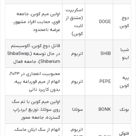
اسکریپت
اولین میم کوین، جامعه
دوج
(مشتق از
DOGE
قوی، حمایت افراد مشهور،
کوین
لایت
عرضه نامحدود
کوین)
قاتل دوج کوین، اکوسیستم
شیبا
SHIB
اتریوم
در حال توسعه (ShibaSwap,
اینو
Shibarium)، جامعه فعال
محبوبیت انفجاری در ۲۰۲۳،
پپه
PEPE
اتریوم
الهام از میم قورباغه پپه،
کوین
بدون کاربرد ذاتی
اولین میم کوین با تم سگ
بونک
BONK
سولانا
روی سولانا، توزیع ایردراپ
گسترده، جامعه محور
اتریوم،
الهام از سگ ایلان ماسک،
فلوکی