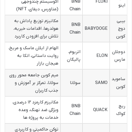
FLOKI
BNB
اکوسیستم چندوجهی
اینو
Chain
(متاورس، دیفای، NFT)
بیبی
مکانیزم توزیع پاداش به
BNB
دوج
BABYDOGE
هولدرها، اقدامات خیریه،
Chain
کوین
تلاش برای افزودن کاربرد
الهام از ایلان ماسک و مریخ،
دوجلان
اتریوم،
ELON
روایت داستانی، اتکا به
مارس
پالیگان
هیجان بازار
میم کوین جامعه محور روی
ساموید
SAMO
سولانا
سولانا، تمرکز بر آموزش و
کوین
جذب کاربران
مکانیزم کارمزد ۱۲ درصدی،
ریچ
BNB
QUACK
ویژگی ضد نهنگ، وعده
کواک
Chain
خدمات به پروژه ها
توکن حاکمیتی و کاربردی