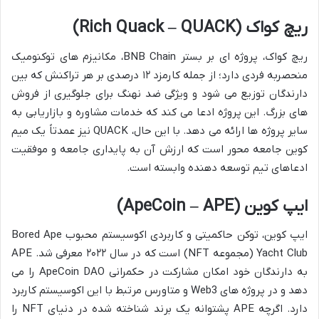
ریچ کواک (Rich Quack – QUACK)
ریچ کواک، پروژه ای بر بستر BNB Chain، مکانیزم های توکنومیک
منحصربه فردی دارد؛ از جمله کارمزد ۱۲ درصدی بر هر تراکنش که بین
دارندگان توزیع می شود و ویژگی ضد نهنگ برای جلوگیری از فروش
های بزرگ. این پروژه ادعا می کند که خدمات مشاوره و بازاریابی به
سایر پروژه ها ارائه می دهد. با این حال، QUACK نیز عمدتاً یک میم
کوین جامعه محور است که ارزش آن به پایداری جامعه و موفقیت
ادعاهای تیم توسعه دهنده وابسته است.
ایپ کوین (ApeCoin – APE)
ایپ کوین، توکن حاکمیتی و کاربردی اکوسیستم محبوب Bored Ape
Yacht Club (مجموعه NFT) است که در سال ۲۰۲۲ معرفی شد. APE
به دارندگان خود امکان مشارکت در حکمرانی ApeCoin DAO را می
دهد و در پروژه های Web3 و متاورس مرتبط با این اکوسیستم کاربرد
دارد. اگرچه APE پشتوانه یک برند شناخته شده در دنیای NFT را