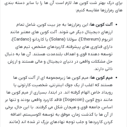
برای درک بهتر شت کوین ها، لازم است آن ها را با سایر دسته بندی
های رمزارزها مقایسه کنیم:
آلت کوین ها:
این رمزارزها به جز بیت کوین، شامل تمام
ارزهای دیجیتال دیگر می شوند. آلت کوین های معتبر مانند
اتریوم (Ethereum)، سولانا (Solana) یا کاردانو (Cardano)،
دارای فناوری های پیشرفته، کاربردهای مشخص، تیم های
توسعه دهنده قوی و اهداف بلندمدت هستند. آن ها به دنبال
حل مشکلات واقعی در دنیای دیجیتال و مالی هستند و ارزش
ذاتی دارند.
میم کوین ها:
میم کوین ها زیرمجموعه ای از آلت کوین ها
هستند که اغلب از یک جوک اینترنتی، شخصیت کارتونی یا
رویداد خاص الهام گرفته اند. در ابتدا، بسیاری از میم کوین ها
مانند دوج کوین (Dogecoin) فاقد کاربرد واقعی بودند و تنها بر
اساس جامعه قوی و هیجان شکل می گرفتند. با این حال، برخی
از آن ها با گذشت زمان، موفق به توسعه اکوسیستم، اضافه
کردن کاربردها و جلب توجه نهادهای بزرگ تر شده اند (مانند