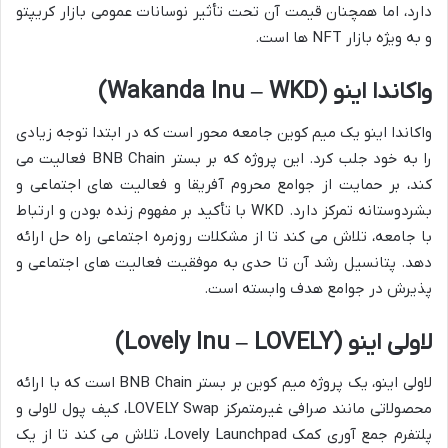
دارد، اما همچنان قیمت آن تحت تأثیر نوسانات عمومی بازار کریپتو
و به ویژه بازار NFT ها است.
واکاندا اینو (Wakanda Inu – WKD)
واکاندا اینو یک میم کوین جامعه محور است که در ابتدا توجه زیادی
را به خود جلب کرد. این پروژه که بر بستر BNB Chain فعالیت می
کند، بر حمایت از جوامع محروم آفریقا و فعالیت های اجتماعی و
بشردوستانه تمرکز دارد. WKD با تأکید بر مفهوم زنده بودن و ارتباط
با جامعه، تلاش می کند تا از مشکلات روزمره اجتماعی راه حل ارائه
دهد. پتانسیل رشد آن تا حدی به موفقیت فعالیت های اجتماعی و
پذیرش در جوامع هدف وابسته است.
لاولی اینو (Lovely Inu – LOVELY)
لاولی اینو، یک پروژه میم کوین بر بستر BNB Chain است که با ارائه
محصولاتی مانند صرافی غیرمتمرکز LOVELY Swap، کیف پول لاولی و
پلتفرم جمع آوری کمک Lovely Launchpad، تلاش می کند تا از یک