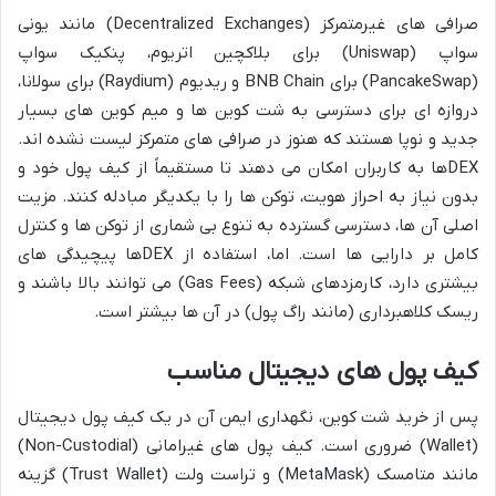
صرافی های غیرمتمرکز (Decentralized Exchanges) مانند یونی
سواپ (Uniswap) برای بلاکچین اتریوم، پنکیک سواپ
(PancakeSwap) برای BNB Chain و ریدیوم (Raydium) برای سولانا،
دروازه ای برای دسترسی به شت کوین ها و میم کوین های بسیار
جدید و نوپا هستند که هنوز در صرافی های متمرکز لیست نشده اند.
DEXها به کاربران امکان می دهند تا مستقیماً از کیف پول خود و
بدون نیاز به احراز هویت، توکن ها را با یکدیگر مبادله کنند. مزیت
اصلی آن ها، دسترسی گسترده به تنوع بی شماری از توکن ها و کنترل
کامل بر دارایی ها است. اما، استفاده از DEXها پیچیدگی های
بیشتری دارد، کارمزدهای شبکه (Gas Fees) می توانند بالا باشند و
ریسک کلاهبرداری (مانند راگ پول) در آن ها بیشتر است.
کیف پول های دیجیتال مناسب
پس از خرید شت کوین، نگهداری ایمن آن در یک کیف پول دیجیتال
(Wallet) ضروری است. کیف پول های غیرامانی (Non-Custodial)
مانند متامسک (MetaMask) و تراست ولت (Trust Wallet) گزینه