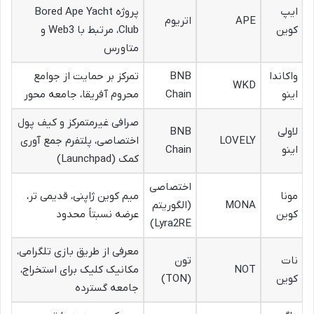
ایپ
پروژه Bored Ape Yacht
APE
اتریوم
کوین
Club، مرتبط با Web3 و
متاورس
واکاندا
BNB
تمرکز بر حمایت از جوامع
WKD
اینو
Chain
محروم آفریقا، جامعه محور
صرافی غیرمتمرکز و کیف پول
لاولی
BNB
LOVELY
اختصاصی، پلتفرم جمع آوری
اینو
Chain
کمک (Launchpad)
اختصاصی
مونا
میم کوین ژاپنی، قدیمی تر،
MONA
(الگوریتم
کوین
عرضه نسبتاً محدود
Lyra2RE)
معرفی از طریق بازی تلگرامی،
نات
تون
NOT
مکانیک کلیک برای استخراج،
کوین
(TON)
جامعه گسترده