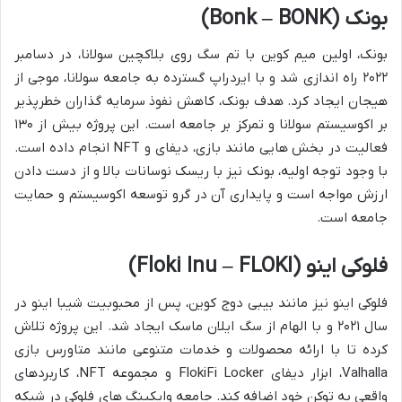
بونک (Bonk – BONK)
بونک، اولین میم کوین با تم سگ روی بلاکچین سولانا، در دسامبر
۲۰۲۲ راه اندازی شد و با ایردراپ گسترده به جامعه سولانا، موجی از
هیجان ایجاد کرد. هدف بونک، کاهش نفوذ سرمایه گذاران خطرپذیر
بر اکوسیستم سولانا و تمرکز بر جامعه است. این پروژه بیش از ۱۳۰
فعالیت در بخش هایی مانند بازی، دیفای و NFT انجام داده است.
با وجود توجه اولیه، بونک نیز با ریسک نوسانات بالا و از دست دادن
ارزش مواجه است و پایداری آن در گرو توسعه اکوسیستم و حمایت
جامعه است.
فلوکی اینو (Floki Inu – FLOKI)
فلوکی اینو نیز مانند بیبی دوج کوین، پس از محبوبیت شیبا اینو در
سال ۲۰۲۱ و با الهام از سگ ایلان ماسک ایجاد شد. این پروژه تلاش
کرده تا با ارائه محصولات و خدمات متنوعی مانند متاورس بازی
Valhalla، ابزار دیفای FlokiFi Locker و مجموعه NFT، کاربردهای
واقعی به توکن خود اضافه کند. جامعه وایکینگ های فلوکی در شبکه