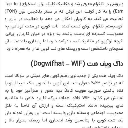
ویروسی در تلگرام معرفی شد و مکانیک کلیک برای استخراج (Tap-to-
Earn) را به کار گرفت. این توکن که بر بستر بلاکچین تون (TON)
فعالیت می کند، به کاربران امکان می دهد با فعالیت در بازی و
اکوسیستم تلگرام، توکن کسب کنند. نات کوین در مدت کوتاهی به
محبوبیت گسترده ای دست یافت، به ویژه در میان کاربران ایرانی.
اگرچه نوآوری در مکانیک کسب درآمد دارد، اما پایداری بلندمدت آن
همچنان نامشخص است و ریسک های نت کوین ها را به همراه دارد.
داگ ویف هت (Dogwifhat – WIF)
داگ ویف هت یکی از جدیدترین میم کوین های مبتنی بر سولانا است
که در نوامبر ۲۰۲۳ معرفی شد. این کوین با تصویر سگ شیبا اینو با
کلاه بافتنی صورتی، هویت کاملاً میم محور و طنزآمیز خود را به
نمایش می گذارد. WIF فاقد اهداف بزرگ، کاربرد خاص یا مکانیزم
های پیچیده مانند استیکینگ است و ارزش آن کاملاً به طنز،
محبوبیت اجتماعی و سفته بازی وابسته است. این رمزارز نمونه بارز
یک شت کوین با پتانسیل رشد انفجاری اما ریسک بسیار بالا و
پایداری نامشخص است.