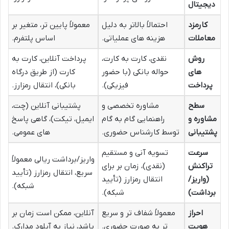
دیجیتال
کارمزد
احتمالاً بالاتر به دلیل
معمولاً پایین تر، متغیر بر
معاملات
هزینه های عملیاتی.
اساس پلتفرم.
روش
نقدی، کارت به کارت،
پرداخت آنلاین، کارت به
های
حواله بانکی (با حضور
کارت (از طریق درگاه
پرداخت
فیزیکی).
بانکی)، انتقال رمزارز.
سطح
مشاوره تخصصی و
پشتیبانی آنلاین (چت،
مشاوره و
راهنمایی گام به گام
ایمیل، تیکت)، گاهی پاسخ
پشتیبانی
توسط کارشناس حضوری.
های عمومی.
سرعت
تسویه آنی و مستقیم
واریز/برداشت ریالی معمولاً
تراکنش
(نقدی)، زمان بر برای
سریع، انتقال رمزارز (تأیید
(واریز/
انتقال رمزارز (تأیید
شبکه).
برداشت)
شبکه).
احراز
معمولاً شفاف تر و سریع
آنلاین، ممکن است زمان بر
هویت
تر به صورت حضوری.
باشد، نیاز به آپلود مدارک.