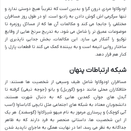
اودوکاوا مردی درون گرا و بدبین است که تقریباً هیچ دوستی ندارد و
تنها سرگرمی اش گوش دادن به رادیو است. او در طول روز مسافران
مختلفی را جابجا می کند و مکالمات آن ها که از مسائل روزمره تا
موضوعات عمیق تر را شامل می شود، به تدریج سرنخ هایی از وقایع
توکیو را آشکار می سازد. این مکالمات، بخش جدایی ناپذیری از
ساختار روایی انیمه است و به بیننده کمک می کند تا قطعات پازل را
کنار هم قرار دهد.
شبکه ارتباطات پنهان
مسافران اودوکاوا شامل طیف وسیعی از شخصیت ها هستند: از
خلافکاران محلی مانند دوبو (گوریل) و یانو (جوجه تیغی) گرفته تا
آیدل های جوان، کمدین هایی که به دنبال شهرت هستند،
دانشجویان معتاد به شبکه های اجتماعی مثل تایچی کاباساوا (اسب
آبی کوچک) و پرستاری مرموز به نام میهو شیراکاوا (گوسفند). هر یک
از این شخصیت ها، داستانی منحصر به فرد دارند که به ظاهر
جداگانه به نظر می رسد، اما در نهایت همگی به ماجرای ناپدید شدن