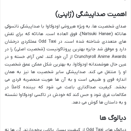
اهمیت صداپیشگی (ژاپنی)
صدای شخصیت ها، به ویژه هیروشی اودوکاوا با صداپیشگی ناتسوکی
هانائه (Natsuki Hanae)، فوق العاده است. هانائه که برای نقش
های متعددی شناخته شده است، در Odd Taxi عملکردی درخشان
دارد و موفق شد جایزه بهترین پروتاگونیست (شخصیت اصلی) را در
Crunchyroll Anime Awards از آن خود کند. لحن آرام، خسته و در
عین حال هوشمندانه اودوکاوا، به بهترین شکل ممکن عمق شخصیت
او را منتقل می کند. صداپیشگی سایر شخصیت ها نیز به همان
اندازه قوی و طبیعی است و به آن ها هویت منحصربه فردی می
بخشد. کیفیت صداگذاری باعث می شود که بیننده کاملاً در
مکالمات غرق شود و حس کند که خودش در تاکسی اودوکاوا نشسته
و به داستان ها گوش می دهد.
دیالوگ ها
دیالوگ های Odd Taxi از کیفیت بسیار بالایی برخوردارند. آن ها نه