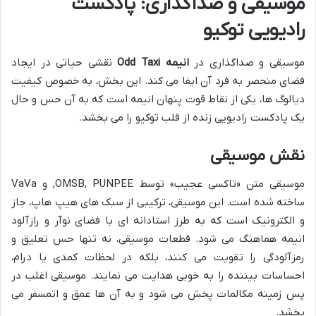
موسیقی و صداگذاری: پادکست
رادیویی توکیو
موسیقی و صداگذاری در
انیمه Odd Taxi
نقشی حیاتی در ایجاد
فضای منحصر به فرد آن ایفا می کند. این بخش، به خصوص کیفیت
دیالوگ ها، یکی از نقاط قوت پنهان انیمه است که به آن حس و حال
یک پادکست رادیویی زنده از قلب توکیو را می بخشد.
نقش موسیقی
موسیقی متن «تاکسی عجیب» توسط OMSB, PUNPEE, و VaVa
ساخته شده است. این موسیقی، ترکیبی از سبک های هیپ هاپ، جاز
و الکترونیک است که به طرز استادانه ای با فضای نوآر و رازآلود
انیمه هماهنگ می شود. قطعات موسیقی، نه تنها حس تعلیق و
رمزآلودگی را تقویت می کنند، بلکه در لحظات کمدی یا درام،
احساسات بیننده را به خوبی هدایت می نمایند. موسیقی اغلب در
پس زمینه مکالمات پخش می شود و به آن ها عمق و اتمسفر می
بخشد.