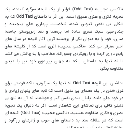
«تاکسی عجیب» (Odd Taxi) فراتر از یک انیمه سرگرم کننده، یک
تجربه فکری و هنری عمیق است. این اثر با
داستان Odd Taxi
که به
شکلی بی نقص تدوین شده، شخصیت پردازی های پیچیده و
چندوجهی، سبک هنری ساده اما پرمعنا و نقد زیرپوستی جامعه
مدرن، خود را به عنوان یکی از برجسته ترین آثار انیمه در سال های
اخیر معرفی می کند. «تاکسی عجیب» اثری است که از کلیشه های
رایج دوری کرده و با رویکردی جسورانه، مخاطب را به چالش می کشد
تا نه تنها به داستان، بلکه به جهان پیرامون خود نیز با دیدی
متفاوت بنگرد.
تماشای این
انیمه Odd Taxi
نه تنها یک سرگرمی، بلکه فرصتی برای
غرق شدن در یک معمای بی بدیل است که لایه های پنهان زیادی را
در خود جای داده. پایان بندی نفس گیر و هوشمندانه آن به تنهایی
دلیلی کافی برای تماشای این شاهکار است. اگر به دنبال یک تجربه
بصری و فکری متفاوت هستید، «تاکسی عجیب» (Odd Taxi) انیمه ای
است که هر علاقه مند به داستان های خوب و ژانرهای رازآلود و
روانشناختی باید آن را تجربه کند.