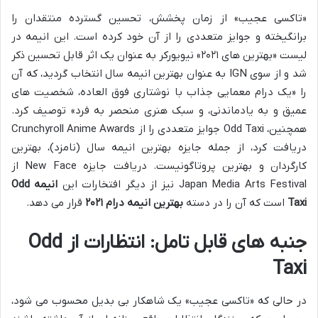
«تاکسی عجیب» از زمان پخشش، تحسین گسترده منتقدان را
برانگیخته و جوایز متعددی را از آن خود کرده است. این انیمه در
لیست «بهترین های ۲۰۲۱» نیویورکر به عنوان یک اثر قابل تحسین ذکر
شد و از سوی IGN به عنوان بهترین انیمه سال انتخاب گردید، که آن
را «یک درام معمایی جذاب با نوشتاری فوق العاده، شخصیت های
عمیق و به یادماندنی، و سبک هنری منحصر به فرد» توصیف کرد.
همچنین، Odd Taxi جوایز متعددی را از Crunchyroll Anime Awards
دریافت کرد، از جمله جایزه بهترین انیمه سال (نامزد)، بهترین
کارگردان و بهترین پروتاگونیست. دریافت جایزه New Face از
Japan Media Arts Festival نیز از دیگر افتخارات این
انیمه Odd
Taxi
است که آن را در دسته
بهترین انیمه درام ۲۰۲۱
قرار می دهد.
جنبه های قابل تامل: انتظارات از Odd
Taxi
در حالی که «تاکسی عجیب» یک شاهکار بی بدیل محسوب می شود،