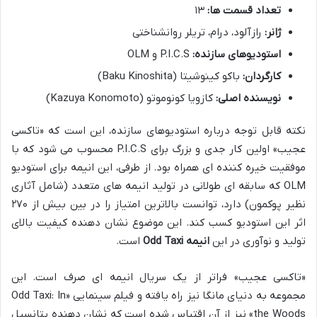
تعداد قسمت ها:
۱۳
ژانر:
رازآلود، درام، تریلر روانشناختی
استودیوهای سازنده:
P.I.C.S و OLM
کارگردان:
باکو کینوشیتا (Baku Kinoshita)
نویسنده اصلی:
کازویا کونوموتو (Kazuya Konomoto)
نکته قابل توجه درباره استودیوهای سازنده، این است که «تاکسی
عجیب» اولین کار جدی و بزرگ برای P.I.C.S محسوب می شود که با
موفقیت خیره کننده ای همراه بود. از طرفی، این انیمه برای استودیو
OLM که سابقه ای طولانی در تولید انیمه های متعدد (شامل آثاری
نظیر پوکمون) دارد، توانست بالاترین امتیاز را در بین بیش از ۲۷۰
اثر این استودیو کسب کند. این موضوع نشان دهنده کیفیت بالای
تولید و نوآوری در این
انیمه Odd Taxi
است.
«تاکسی عجیب» فراتر از یک سریال انیمه ای صرف است. این
مجموعه به دنیای مانگا نیز راه یافته و فیلم سینمایی «Odd Taxi: In
the Woods» نیز از آن اقتباس شده است که نشان دهنده پتانسیل