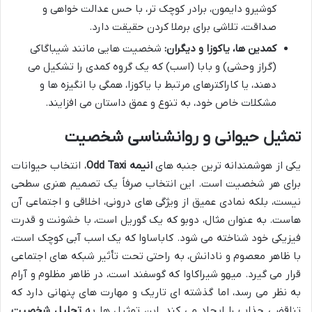
کوشیرو دایمون، برادر کوچک تر، با حس عدالت خواهی و
صداقت، تلاشی برای برملا کردن حقیقت دارد.
کمدین ها، یاکوزا و دیگران:
شخصیت هایی مانند شیباگاکی
(گراز وحشی) و بابا (اسب) که یک گروه کمدی را تشکیل می
دهند، یا کاراکترهای مرتبط با یاکوزا، همگی با انگیزه ها و
مشکلات خاص خود، به تنوع و عمق داستان می افزایند.
تمثیل حیوانی و روانشناسی شخصیت
یکی از هوشمندانه ترین جنبه های
انیمه Odd Taxi
، انتخاب حیوانات
برای هر شخصیت است. این انتخاب صرفاً یک تصمیم هنری سطحی
نیست، بلکه نمادی عمیق از ویژگی های درونی، اخلاقی و اجتماعی آن
هاست. به عنوان مثال، دوبو که یک گوریل است، با خشونت و قدرت
فیزیکی خود شناخته می شود. کاباساوا که یک اسب آبی کوچک است،
با ظاهر معصوم و نادانش، به راحتی تحت تأثیر شبکه های اجتماعی
قرار می گیرد. میهو شیراکاوا که گوسفند است، در ظاهر مظلوم و آرام
به نظر می رسد، اما گذشته ای تاریک و مهارت های پنهانی دارد که
تناقضی جذاب را ایجاد می کند. این تمثیل ها به
تحلیل شخصیت