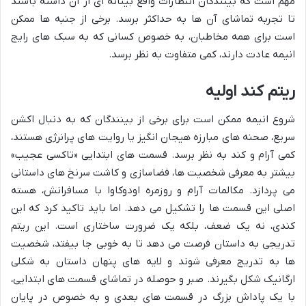
مهم است که بینندگان انتظارات واقع بینانه ای از آن داشته باشند
تا تجربه تماشای آن ها به حداکثر برسد. برخی از جنبه ها ممکن
است برای همه مخاطبان، به خصوص کسانی که به سبک های رایج
انیمه عادت دارند، کمی متفاوت به نظر برسد.
ریتم کند اولیه
شروع انیمه ممکن است برای برخی از بینندگان که به دنبال اکشن
سریع، صحنه های مبارزه هیجان انگیز یا روایت های پرانرژی هستند،
کمی آرام و کند به نظر برسد. قسمت های ابتدایی «تاکسی عجیب»
بیشتر به معرفی شخصیت ها، فضاسازی و کاشت سرنخ های داستانی
می پردازد. مکالمات آرام و روزمره اودوکاوا با مسافرانش، هسته
اصلی این قسمت ها را تشکیل می دهد. اما باید تاکید کرد که این
کندی، نه یک ضعف، بلکه یک ضرورت ساختاری است. این ریتم
تدریجی به داستان فرصت می دهد تا به خوبی جا بیفتد، شخصیت
ها به تدریج معرفی شوند و لایه های پنهان داستان به شکلی
ارگانیک شکل بگیرند. صبر و حوصله در تماشای قسمت های ابتدایی،
با یک پاداش بزرگ در قسمت های بعدی و به خصوص در پایان