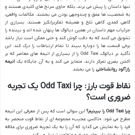
تنها داستان را پیش می برند، بلکه حاوی سرنخ های کلیدی هستند و
به شخصیت ها عمق و چندوجهی بودن می بخشند. مکالمات واقعی،
گاهی کمدی، گاهی تلخ و همیشه تفکربرانگیز هستند. بسیاری از
جزئیات مهم داستان در همین دیالوگ ها پنهان شده اند و بیننده را
تشویق می کنند که به دقت گوش کند و حتی ممکن است نیاز باشد
برخی قسمت ها را دوباره ببیند تا تمام ارتباطات را درک کند. این
تأکید بر دیالوگ، Odd Taxi را از بسیاری از انیمه های معاصر که بر
اکشن بصری تمرکز دارند، متمایز می کند و به آن جایگاه یک
انیمه
رازآلود روانشناختی
را می بخشد.
نقاط قوت بارز: چرا Odd Taxi یک تجربه
ضروری است؟
چرا Odd Taxi را ببینیم؟
این سوالی است که پس از معرفی این انیمه
مطرح می شود. «تاکسی عجیب» مجموعه ای از نقاط قوت منحصر به
فرد را به نمایش می گذارد که آن را به یک تجربه ضروری برای علاقه
مندان به داستان های عمیق و متفاوت تبدیل می کند.