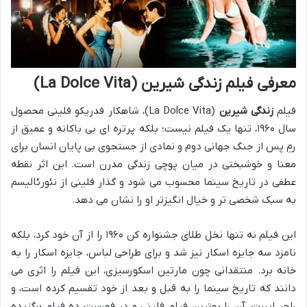
معرفی فیلم زندگی شیرین (La Dolce Vita)
فیلم
زندگی شیرین
(La Dolce Vita)، شاهکار فدریکو فلینی محصول
سال ۱۹۶۰، تنها یک فیلم نیست؛ بلکه پرتره ای بی باکانه و عمیق از
رمِ پس از جنگ جهانی دوم و نمادی از جستجوی بی پایان انسان برای
معنا و خوشبختی در میان پوچی زندگی مدرن است. این اثر نقطه
عطفی در تاریخ سینما محسوب می شود و گذار فلینی از نئورئالیسم
به سبک شخصی تر و خیال انگیزتر او را نشان می دهد.
این فیلم نه تنها نخل طلای جشنواره کن ۱۹۶۰ را از آن خود کرد، بلکه
نامزد سه جایزه اسکار نیز شد و برای طراحی لباس، جایزه اسکار را به
خانه برد. منتقدانی چون مارتین اسکورسیزی، این فیلم را اثری می
دانند که تاریخ سینما را به قبل و بعد از خود تقسیم کرده است، و
راجر ایبرت، آن را بهترین فیلم فلینی و در فهرست ده فیلم برگزیده