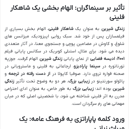
تأثیر بر سینماگران: الهام بخشی یک
شاهکار
فلینی
زندگی شیرین
به عنوان یک
شاهکار فلینی
، الهام بخش بسیاری از
فیلمسازان پس از خود شد. سبک روایی اپیزودیک، میزانسن های
شلوغ، و کاوش در مضامین پوچی و جستجوی معنا، در آثار متعددی
دیده می شود. برای مثال، استنلی کوبریک در سکانس پایانی فیلم
۲۰۰۱: ادیسه فضایی
از نمای پایانی
زندگی شیرین
الهام گرفت. جوزپه
تورناتوره در
سینما پارادیزو
، ارجاعاتی به فلینی و ماسترویانی در
صحنه فواره تروی دارد. صوفیا کاپولا در
از دست رفته در ترجمه
و
پائولو سورنتینو در
زیبایی بزرگ
، هر دو به وضوح تحت تأثیر
زندگی
شیرین
بوده اند؛
زیبایی بزرگ
به طور خاص، به عنوان ادای احترامی
مدرن به اثر فلینی شناخته می شود، با شخصیتی اصلی که در میان
مهمانی های رم سرگردان است.
ورود کلمه پاپاراتزی به فرهنگ عامه: یک
میراث زبانی