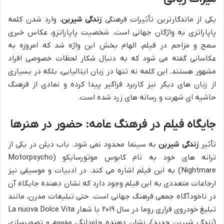
یکی از ماندگارترین تأثیرات فرهنگی
زندگی شیرین
، وارد شدن کلمه
پاپاراتزی به واژگان جهانی است. شخصیت پاپاراتزو، عکاس خبری
سمج و مزاحم در فیلم، الهام بخش این واژه شد که امروزه به
عکاسانی گفته می شود که به دنبال شکار لحظات خصوصی افراد
مشهور هستند. این کلمه نه تنها در زبان ایتالیایی، بلکه در بسیاری
از زبان های دیگر نیز کاربرد فراگیر پیدا کرده و نمادی از فرهنگ
حاشیه ای شهرت و رسانه های زرد شده است.
جایگاه فیلم در فرهنگ عامه: حضور در هنرها
تأثیر
زندگی شیرین
به سینما محدود نمی شود. باب دیلن در یکی از
ترانه های خود به نام کابوس موتورسایکو (Motorpsycho
Nightmare) به این فیلم اشاره می کند. در ادبیات و موسیقی نیز
ارجاعات متعددی به این فیلم وجود دارد که نشان دهنده جایگاه آن
در ناخودآگاه جمعی فرهنگ جهانی است. حتی تبلیغات مدرن، مانند
تبلیغ خودروی فراری روما در سال ۲۰۱۹ با شعار La nuova Dolce Vita
(زندگی شیرین جدید)، نشان دهنده جاودانگی مفهوم و تصویرسازی