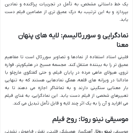
یک خط داستانی مشخص، به تأمل در تجربیات پراکنده و نمادین
بپردازد و به این ترتیب، به درک عمیق تری از مضامین فیلم دست
یابد.
نمادگرایی و سوررئالیسم: لایه های پنهان
معنا
فلینی استاد استفاده از نمادها و تصاویر سوررئال است تا مفاهیم
عمیق تر را به بیننده منتقل کند. مجسمه مسیح در هلیکوپتر، فواره
تروی، هیولای ماهی مرده در پایان فیلم، و حتی گفتگوی مارچلو با
مادالنا در ویرانه های قلعه، همگی نمادهایی هستند که به تنهایی
بار معنایی سنگینی دارند و به تماشاگر اجازه می دهند تا به
تعبیرهای شخصی از فیلم دست یابد. این نمادگرایی، به غنای فیلم
می افزاید و آن را به یک اثر چند لایه و قابل تأمل تبدیل می کند.
موسیقی
نینو روتا
: روح فیلم
موسیقی
نینو روتا
، آهنگساز همیشگی فلینی، نقش فراموش نشدنی