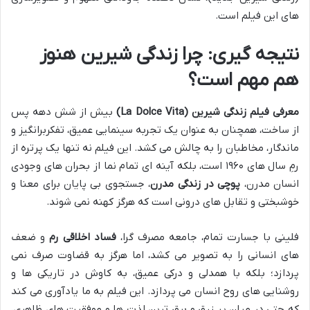
های این فیلم است.
نتیجه گیری: چرا زندگی شیرین هنوز
هم مهم است؟
معرفی فیلم زندگی شیرین (La Dolce Vita)
بیش از شش دهه پس
از ساخت، همچنان به عنوان یک تجربه سینمایی عمیق، تفکربرانگیز و
ماندگار، مخاطبان را به چالش می کشد. این فیلم نه تنها یک پرتره از
رمِ سال های ۱۹۶۰ است، بلکه آینه ای تمام نما از بحران های وجودی
انسان مدرن،
پوچی در زندگی مدرن
، جستجوی بی پایان برای معنا و
خوشبختی و تقابل های درونی است که هرگز کهنه نمی شوند.
فلینی با جسارت تمام، جامعه مصرف گرا،
فساد اخلاقی رم
و ضعف
های انسانی را به تصویر می کشد، اما هرگز به قضاوت صرف نمی
پردازد؛ بلکه با همدلی و درکی عمیق، به کاوش در تاریکی ها و
روشنایی های روح انسان می پردازد. این فیلم به ما یادآوری می کند
که حتی در میان پر زرق و برق ترین لذت ها و موفقیت های ظاهری،