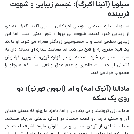
سیلویا (آنیتا اکبرگ): تجسم زیبایی و شهوت
فریبنده
سیلویا، ستاره سینمای سوئدی-آمریکایی با بازی
آنیتا اکبرگ
، نمادی
از زیبایی خیره کننده، شهوت بی پروا و شور زندگی است. اما این
زیبایی سطحی است و با معصومیتی زودگذر همراه می شود. او مانند
یک الهه مدرن، رم را فتح می کند، اما همانند ستاره ای دنباله دار، به
سرعت محو می شود. صحنه او در
فواره تروی
، تصویری فراموش
نشدنی از جذابیت ظاهری و عدم عمق واقعی است که مارچلو را
مجذوب خود می کند.
مادالنا (آنوک امه) و اما (ایوون فورنو): دو
روی یک سکه
مادالنا، زن ثروتمند و بی بندوبار، و اما، نامزد مارچلو که عشقی خفقان
آور و سنتی دارد، دو قطب متضاد در زندگی عاطفی مارچلو هستند.
مادالنا نمادی از آزادی جنسی و بی تفاوتی طبقه اشراف است، در
حالی که اما نمادی از تعهد و عشقی است که مارچلو از آن گریزان