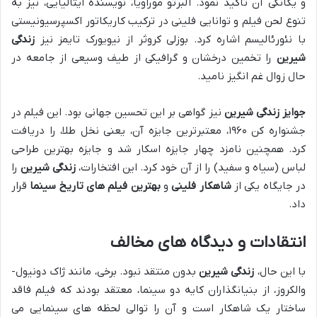
و یگانگی آن تأکید نمود. آلبرتو موراویا، نویسنده ایتالیایی، نیز به
تنوع لحن فیلم و توانایی فلینی در ترکیب کاریکاتور اکسپرسیونیستی
با نئورئالیسم اشاره کرد. بوزلی کروثر از نیویورک تایمز نیز
زندگی
شیرین
را تخمین درخشان و گرافیکی از طیف وسیعی از جامعه در
حال زوال غم انگیز نامید.
جوایز زندگی شیرین
نیز گواهی بر این تحسین جهانی بود. این فیلم در
جشنواره کن ۱۹۶۰، معتبرترین جایزه آن، یعنی نخل طلا، را دریافت
کرد. همچنین نامزد چهار جایزه اسکار شد و جایزه بهترین طراحی
لباس (سیاه و سفید) را از آن خود کرد. این افتخارات،
زندگی شیرین
را
در جایگاه یکی از
شاهکار فلینی
و
بهترین فیلم های تاریخ سینما
قرار
داد.
انتقادات و دیدگاه های مخالف
با این حال،
زندگی شیرین
بدون منتقد نبود. برخی، مانند ژاک دونیول-
والکروز، از بنیانگذاران کایه دو سینما، معتقد بودند که فیلم فاقد
ساختار یک شاهکار است و آن را توالی لحظه های سینمایی می