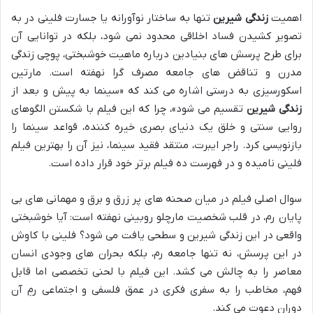
اهمیت
زندگی شیرین
تنها به ساختار نوآورانه یا جسارت فلینی در به
تصویر کشیدن فساد اخلاقی محدود نمی شود، بلکه در توانایی آن
برای طرح پرسش های بنیادین درباره ماهیت خوشبختی، پوچی زندگی
مدرن و تناقض های جامعه مصرف گرا نهفته است. مارتین
اسکورسیزی به درستی اشاره می کند که «سینما به پیش و بعد از
زندگی شیرین
تقسیم می شود»، چرا که این فیلم با شکستن الگوهای
روایی سنتی و خلق یک دنیای بصری خیره کننده، قواعد سینما را
بازنویسی کرد. راجر ایبرت، منتقد فقید سینما، نیز آن را بهترین فیلم
فلینی نامیده و در فهرست ده فیلم برتر خود قرار داده است.
سوال اصلی فیلم در میان صحنه های پر زرق و برق و مهمانی های بی
پایان رم، در قلب شخصیت مارچلو روبینی نهفته است: آیا خوشبختی
واقعی در این زندگی شیرین و سطحی یافت می شود؟ فلینی با کاوش
در این پرسش، نه تنها جامعه رم، بلکه بحران های وجودی انسان
معاصر را به چالش می کشد. این فیلم با لحنی تخصصی اما قابل
فهم، مخاطب را به سفری فکری در عمق فلسفی و اجتماعی رمِ آن
دوران دعوت می کند.