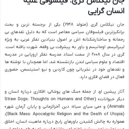
جان نیکلاس گری: فیلسوفی علیه
انسان گرایی
جان نیکلاس گری (متولد ۱۹۴۸) یکی از برجسته ترین و بحث
برانگیزترین فیلسوفان سیاسی معاصر است که به دلیل نقدهای بی
رحمانه و ساختارشکنانه اش بر اصول بنیادین تفکر غربی، به ویژه
لیبرالیسم، اومانیسم و باور به پیشرفت بی وقفه، شهرت یافته است.
گری در سال ۲۰۰۸ از سمت استاد مدرسه تفکر اروپایی در مدرسه
اقتصاد و علوم سیاسی لندن بازنشسته شد، اما همچنان با نوشته ها
و نقدهای خود در نشریاتی چون گاردین و نیو استیتسمن، حضوری
فعال در فضای فکری دارد.
آثار پیشین او، از جمله «سگ های پوشالی: افکاری درباره انسان و
دیگر حیوانات» (Straw Dogs: Thoughts on Humans and Other
Animals) و «می سیای سیاه: دین آخرالزمانی و پایان آرمان شهر»
(Black Mass: Apocalyptic Religion and the Death of Utopia)،
همواره به چالش کشیدن باورهای رایج درباره ماهیت انسان، اخلاق
و سرنوشت تمدن بشری اختصاص داشته است. او به طور مداوم این