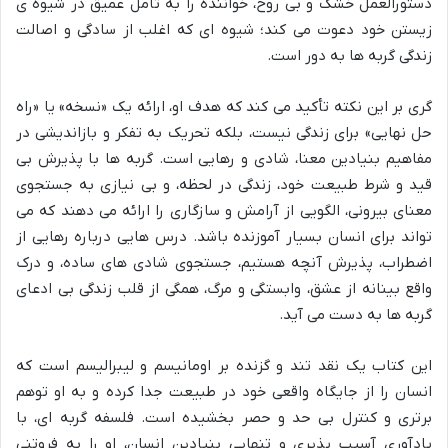
دستورالعمل خشک و بی روح، خواننده را به تأمل عمیق در شیوه ی
زیستن خود دعوت می کند؛ شیوه ای که اغلب از سادگی و اصالت
زندگی گربه ها به دور است.
گری بر این نکته تأکید می کند که هدف او، ارائه یک «نسخه» یا «راه
حل نهایی» برای زندگی نیست، بلکه تحریک به تفکر و بازاندیشی در
مفاهیم بنیادین معنا، شادی و رهایی است. گربه ها با پذیرش بی
قید و شرط طبیعت خود، زندگی در لحظه، و بی نیازی به جستجوی
معنای بیرونی، الگویی از آرامش و سازگاری را ارائه می دهند که می
تواند برای انسان بسیار آموزنده باشد. درس هایی درباره رهایی از
اضطراب، پذیرش آنچه هستیم، جستجوی شادی های ساده، و درک
واقع بینانه از عشق، وابستگی و مرگ، همگی از قلب زندگی بی ادعای
گربه ها به دست می آید.
این کتاب یک نقد تند و گزنده بر اومانیسم و لیبرالیسم است که
انسان را از جایگاه واقعی خود در طبیعت جدا کرده و به او توهم
برتری و کنترل بی حد و حصر بخشیده است. فلسفه گربه ای، با
یادآوری آسیب پذیری و تنهایی بنیادین انسان، او را به فروتنی