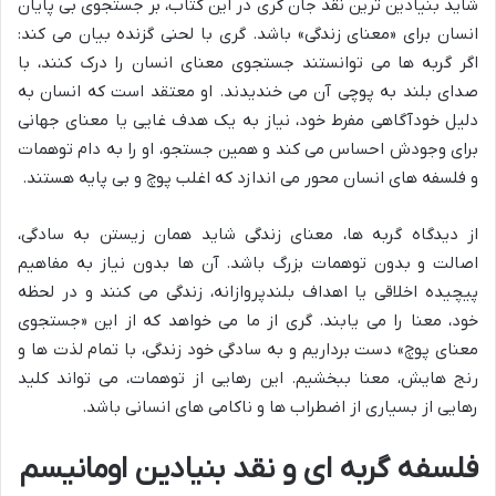
شاید بنیادین ترین نقد جان گری در این کتاب، بر جستجوی بی پایان
انسان برای «معنای زندگی» باشد. گری با لحنی گزنده بیان می کند:
اگر گربه ها می توانستند جستجوی معنای انسان را درک کنند، با
صدای بلند به پوچی آن می خندیدند. او معتقد است که انسان به
دلیل خودآگاهی مفرط خود، نیاز به یک هدف غایی یا معنای جهانی
برای وجودش احساس می کند و همین جستجو، او را به دام توهمات
و فلسفه های انسان محور می اندازد که اغلب پوچ و بی پایه هستند.
از دیدگاه گربه ها، معنای زندگی شاید همان زیستن به سادگی،
اصالت و بدون توهمات بزرگ باشد. آن ها بدون نیاز به مفاهیم
پیچیده اخلاقی یا اهداف بلندپروازانه، زندگی می کنند و در لحظه
خود، معنا را می یابند. گری از ما می خواهد که از این «جستجوی
معنای پوچ» دست برداریم و به سادگی خود زندگی، با تمام لذت ها و
رنج هایش، معنا ببخشیم. این رهایی از توهمات، می تواند کلید
رهایی از بسیاری از اضطراب ها و ناکامی های انسانی باشد.
فلسفه گربه ای و نقد بنیادین اومانیسم