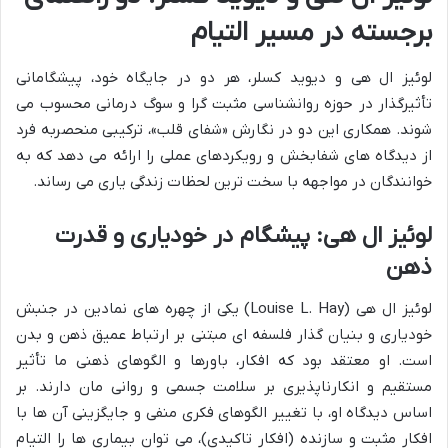
برجسته در مسیر التیام
لوئیز ال هی و دیوید کسلر، هر دو در جایگاه خود، پیشگامانی
تأثیرگذار در حوزه روانشناسی مثبت گرا و سوگ درمانی محسوب می
شوند. همکاری این دو در نگارش «شفای قلب»، ترکیبی منحصربه فرد
از دیدگاه های شفابخش و رویکردهای عملی را ارائه می دهد که به
خوانندگان در مواجهه با سخت ترین لحظات زندگی یاری می رساند.
لوئیز ال هی: پیشگام در خودیاری و قدرت
ذهن
لوئیز ال هی (Louise L. Hay) یکی از چهره های نمادین در جنبش
خودیاری و بنیان گذار فلسفه ای مبتنی بر ارتباط عمیق ذهن و بدن
است. او معتقد بود که افکار، باورها و الگوهای ذهنی ما تأثیر
مستقیم و انکارناپذیری بر سلامت جسمی و روانی مان دارند. بر
اساس دیدگاه او، با تغییر الگوهای فکری منفی و جایگزینی آن ها با
افکار مثبت و سازنده (افکار تاکیدی)، می توان بیماری ها را التیام