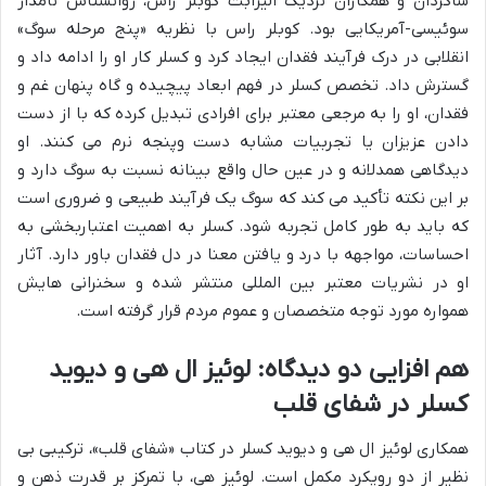
شاگردان و همکاران نزدیک الیزابت کوبلر راس، روانشناس نامدار
سوئیسی-آمریکایی بود. کوبلر راس با نظریه «پنج مرحله سوگ»
انقلابی در درک فرآیند فقدان ایجاد کرد و کسلر کار او را ادامه داد و
گسترش داد. تخصص کسلر در فهم ابعاد پیچیده و گاه پنهان غم و
فقدان، او را به مرجعی معتبر برای افرادی تبدیل کرده که با از دست
دادن عزیزان یا تجربیات مشابه دست وپنجه نرم می کنند. او
دیدگاهی همدلانه و در عین حال واقع بینانه نسبت به سوگ دارد و
بر این نکته تأکید می کند که سوگ یک فرآیند طبیعی و ضروری است
که باید به طور کامل تجربه شود. کسلر به اهمیت اعتباربخشی به
احساسات، مواجهه با درد و یافتن معنا در دل فقدان باور دارد. آثار
او در نشریات معتبر بین المللی منتشر شده و سخنرانی هایش
همواره مورد توجه متخصصان و عموم مردم قرار گرفته است.
هم افزایی دو دیدگاه: لوئیز ال هی و دیوید
کسلر در شفای قلب
همکاری لوئیز ال هی و دیوید کسلر در کتاب «شفای قلب»، ترکیبی بی
نظیر از دو رویکرد مکمل است. لوئیز هی، با تمرکز بر قدرت ذهن و