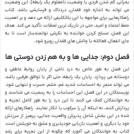
بحرانی، گم شدن فردی یا وضعیت نامعلوم یک رابطه). این وضعیت
می تواند به اندازه خود فقدان، دردناک و فرسایشی باشد. کتاب
راهکارهایی برای مواجهه با این بلاتکلیفی ارائه می دهد و بر اهمیت
حفظ اعتماد و امید، حتی در تاریک ترین لحظات، تأکید می کند. هدف
این فصل، مسلح کردن خواننده به نگرشی توانمندساز است تا به
جای انفعال، فعالانه با چالش های فقدان روبرو شود.
فصل دوم: جدایی ها و به هم زدن دوستی ها
این فصل به طور خاص به درد ناشی از پایان روابط عاطفی و
دوستانه می پردازد. پایان یک رابطه، حتی اگر با توافق طرفین باشد،
می تواند منجر به احساسات شدید غم، خشم، حسرت و تنهایی شود.
نویسندگان در این فصل، این احساسات را به رسمیت می شناسند و
به خوانندگان کمک می کنند تا این درد را به طور کامل تجربه و
پردازش کنند، نه اینکه آن را سرکوب یا انکار نمایند. راهکارهای ارائه
شده در این بخش شامل پذیرش واقعیت جدایی، پرهیز از سرزنش
خود یا دیگری، و اهمیت بازیابی خودپذیری و عشق به خویشتن است.
کتاب به خوانندگان می آموزد که چگونه از این تجربه برای رشد