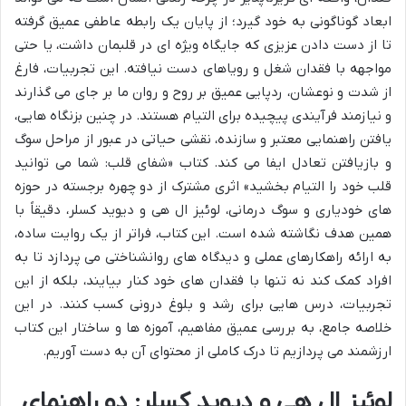
ابعاد گوناگونی به خود گیرد؛ از پایان یک رابطه عاطفی عمیق گرفته
تا از دست دادن عزیزی که جایگاه ویژه ای در قلبمان داشت، یا حتی
مواجهه با فقدان شغل و رویاهای دست نیافته. این تجربیات، فارغ
از شدت و نوعشان، ردپایی عمیق بر روح و روان ما بر جای می گذارند
و نیازمند فرآیندی پیچیده برای التیام هستند. در چنین بزنگاه هایی،
یافتن راهنمایی معتبر و سازنده، نقشی حیاتی در عبور از مراحل سوگ
و بازیافتن تعادل ایفا می کند. کتاب «شفای قلب: شما می توانید
قلب خود را التیام بخشید» اثری مشترک از دو چهره برجسته در حوزه
های خودیاری و سوگ درمانی، لوئیز ال هی و دیوید کسلر، دقیقاً با
همین هدف نگاشته شده است. این کتاب، فراتر از یک روایت ساده،
به ارائه راهکارهای عملی و دیدگاه های روانشناختی می پردازد تا به
افراد کمک کند نه تنها با فقدان های خود کنار بیایند، بلکه از این
تجربیات، درس هایی برای رشد و بلوغ درونی کسب کنند. در این
خلاصه جامع، به بررسی عمیق مفاهیم، آموزه ها و ساختار این کتاب
ارزشمند می پردازیم تا درک کاملی از محتوای آن به دست آوریم.
لوئیز ال هی و دیوید کسلر: دو راهنمای