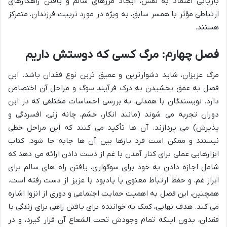
بازیابی اعتماد به نفس، ایجاد مرزهای سالم و یافتن راهکارهای
ارتباطی مؤثر با همسر سابق، به ویژه در مورد تربیت فرزندان، متمرکز
هستند.
فصل چهارم: مرگ کسی که دوستش داریم
مرگ عزیزان، شاید دشوارترین و عمیق ترین نوع فقدان باشد. این
فصل به عمق بخشیدن به درک فرآیند سوگ و مراحل آن اختصاص
دارد. نویسندگان با همدلی، به بررسی احساسات مختلفی که در این
دوران تجربه می شوند (مانند انکار، خشم، چانه زنی، افسردگی و
پذیرش) می پردازند. آن ها تأکید می کنند که این مراحل خطی
نیستند و ممکن است فرد بارها بین آن ها جابه جا شود. کتاب
ابزارهایی عملی برای کنار آمدن با غم از دست دادن ارائه می دهد که
شامل اجازه دادن به خود برای سوگواری، یافتن راه های سالم برای
ابراز غم، و حفظ ارتباط معنوی یا یادبود با عزیز از دست رفته است.
همچنین، این فصل به اهمیت حمایت اجتماعی و دوری از انزوا اشاره
می کند. هدف نهایی، کمک به خواننده برای یافتن راهی برای زندگی با
فقدان، بدون اینکه تمام وجودش تحت الشعاع آن قرار گیرد، و در