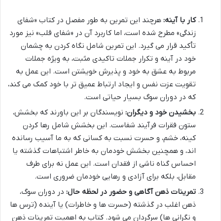
کار با آینه:
هرچند این تمرین به طور مفصل در کتاب «شفای
زندگی» مطرح شده است، اما کاربرد آن در «شفای قلب» نیز مورد
تأکید قرار می گیرد. این تمرین شامل نگاه کردن به چشمان
خود در آینه و تکرار جملات تاکیدی مثبت، به ویژه جملات
مربوط به عشق به خود و پذیرش خویشتن است. این عمل به
تقویت عزت نفس و ایجاد ارتباط عمیق تر با خود کمک می کند،
که در دوران سوگ بسیار حیاتی است.
بخشیدن خود و دیگران:
نویسندگان بر این باورند که بخشش،
ستون فقرات فرآیند شفاست. این بخشش شامل رها کردن
کینه، خشم، و حسرت نسبت به کسانی که به ما آسیب رسانده
اند، و همچنین بخشش خودمان به خاطر اشتباهات گذشته یا
احساس گناه ناشی از فقدان است. این عمل نه برای طرف
مقابل، بلکه برای آزادی و رهایی خودمان ضروری است.
تمرینات ذهن آگاهی و حضور در لحظه حال:
در دوران سوگ،
ذهن اغلب در گذشته (حسرت ها و خاطرات) یا آینده (ترس ها
و نگرانی ها) سرگردان می شود. کتاب به اهمیت تمرینات ذهن