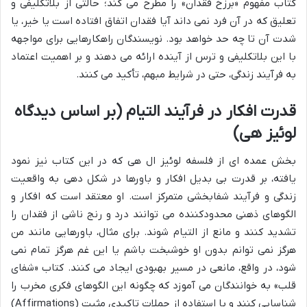
کتاب مفهوم «برزخ فقدان» را مطرح می کند؛ حالتی از بلاتکلیفی و
تعلیق که در آن فرد نمی داند آیا فقدان اتفاق افتاده است یا خیر، یا
شدت آن تا چه حد خواهد بود. نویسندگان راهکارهایی برای مواجهه
با این بلاتکلیفی و ترس از آینده ارائه می دهند و بر اهمیت اعتماد
به فرآیند زندگی، حتی در شرایط مبهم، تأکید می کنند.
قدرت افکار در فرآیند التیام (بر اساس دیدگاه
لوئیز هی)
بخش عمده ای از فلسفه لوئیز ال هی که در این کتاب نیز نمود
یافته، بر قدرت بی بدیل افکار و باورها در شکل دهی به واقعیت
زندگی و فرآیند شفابخشی متمرکز است. او معتقد است که افکار و
الگوهای ذهنی محدودکننده می توانند درد و رنج ناشی از فقدان را
تشدید کنند و مانع از التیام شوند. برای مثال، باورهایی مانند من
هرگز نمی توانم بدون او خوشبخت باشم یا این غم هرگز تمام نمی
شود، در واقع، مانعی در مسیر بهبودی ایجاد می کنند. کتاب «شفای
قلب» به خوانندگان می آموزد که چگونه این الگوهای فکری مخرب را
شناسایی کنند و با استفاده از جملات تاکیدی مثبت (Affirmations)