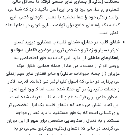
مشکلات زندگی، از بیماری های جسمی گرفته تا مسائل مالی،
شغلی و روابط، می پردازد و بر این اصل تأکید دارد که شما می
توانید زندگی خود را شفا بخشید با تغییر الگوهای ذهنی. این
کتاب، یک راهنمای جامع برای توانمندسازی فردی در تمام ابعاد
زندگی است.
شفای قلب:
در مقابل، «شفای قلب» با همکاری دیوید کسلر،
تمرکز بسیار ویژه تر و مشخص تری بر موضوع
فقدان، سوگ و
راهکارهای عاطفی
آن دارد. این کتاب به طور اختصاصی به
بررسی انواع از دست دادن ها، از جمله جدایی، طلاق، مرگ
عزیزان (از جمله حیوانات خانگی) و سایر فقدان های مهم زندگی
می پردازد. در حالی که اصول کلی لوئیز هی (مانند قدرت افکار
و جملات تاکیدی) در آن حفظ شده است، اما کاربرد این اصول
به طور خاص برای فرآیند غم و التیام قلب تعریف شده است.
این تمایز نشان می دهد که «شفای قلب» یک ابزار تخصصی تر
برای کسانی است که به طور مستقیم با درد فقدان مواجه
هستند و به دنبال راهکارهایی مشخص برای عبور از این دوران
می گردند، در حالی که «شفای زندگی» رویکردی عمومی تر به