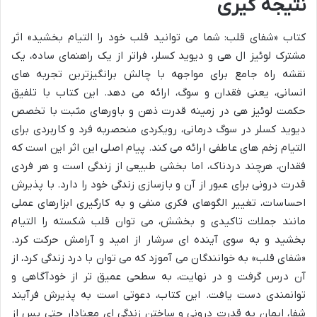
نتیجه گیری
کتاب «شفای قلب: شما می توانید قلب خود را التیام بخشید» اثر
مشترک لوئیز ال هی و دیوید کسلر، فراتر از یک راهنمای ساده، یک
نقشه راه جامع برای مواجهه با چالش برانگیزترین تجربه های
انسانی، یعنی فقدان و سوگ، ارائه می دهد. این کتاب با تلفیق
حکمت لوئیز هی در زمینه قدرت ذهن و باورهای مثبت با تخصص
دیوید کسلر در سوگ درمانی، رویکردی منحصربه فرد و کاربردی برای
التیام زخم های عاطفی ارائه می کند. پیام اصلی این اثر این است که
فقدان، هرچند دردناک، اما بخشی طبیعی از زندگی است و هر فردی
قدرت درونی برای عبور از آن و بازسازی زندگی خود را دارد. با پذیرش
احساسات، تغییر الگوهای فکری منفی و به کارگیری ابزارهای عملی
مانند جملات تاکیدی و بخشش، می توان قلب شکسته را التیام
بخشید و به سوی آینده ای سرشار از امید و آرامش حرکت کرد.
«شفای قلب» به خوانندگان می آموزد که می توان با درد زندگی کرد، از
آن درس گرفت و در نهایت، به سطحی عمیق تر از خودآگاهی و
توانمندی دست یافت. این کتاب، دعوتی است به پذیرش فرآیند
شفا، ایمان به قدرت درونی و ساختن زندگی ای معنادار حتی پس از