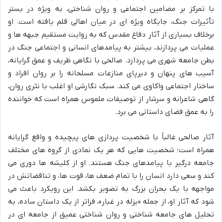
با تمرکز بر مضامین اجتماعی و روان شناختی، به ویژه در بستر
تأثیرات جنگ، جایگاه ویژه ای در میان اهالی قلم یافته است. او
برخلاف بسیاری از آثار دفاع مقدس که به روایت مستقیم جبهه ها و
عملیات می پردازند، بیشتر به پیامدهای انسانی و اجتماعی جنگ در
بطن جامعه شهری می پردازد. صالحی با نگاهی ظریف و عمق گرایانه،
آسیب های پنهان و دیرپای منازعات مسلحانه را بر روان افراد و
ساختار اجتماعی واکاوی می کند. سبک نگارشی او اغلب با نثری روان،
گاهی شاعرانه و سرشار از توصیفات ملموس همراه است که خواننده
را به عمق فضای داستانی می برد.
آثار صالحی غالباً با شخصیت پردازی های پیچیده و واقع گرایانه
همراه است؛ شخصیت هایی که هر یک نمادی از گروه های مختلف
جامعه درگیر با پیامدهای جنگ هستند. او از کلیشه ها دوری می
کند و سعی دارد انسان را با تمام ضعف ها، قوت ها، و تناقضاتش در
مواجهه با یک بحران بزرگ به تصویر بکشد. این رویکرد باعث می
شود که آثار او، از جمله «یزله در غبار»، فراتر از یک داستان ساده، به
تحلیل های جامعه شناختی و روان شناختی عمیق از جامعه ای در