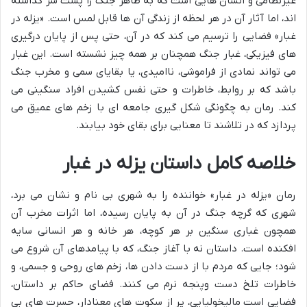
غیرنظامی و انسان هایی است که به ظاهر جنگ را پشت سر گذاشته
اند، اما آثار آن در هر لحظه از زندگی آن ها قابل لمس است. «یزله در
غبار» فضایی را ترسیم می کند که در آن، حتی پس از پایان درگیری
های فیزیکی، غبار جنگ همچنان بر همه چیز نشسته است. این غبار
می تواند نمادی از فراموشی، ناامیدی، یا بقایای سمی و مخرب جنگ
باشد که بر روابط، خاطرات و حتی نفس کشیدن افراد سنگینی می
کند. رمان به چگونگی شکل گیری جامعه ای با زخم های عمیق می
پردازد که در تلاشند تا معنایی برای بقای خود بیابند.
خلاصه کامل داستان یزله در غبار
رمان «یزله در غبار» خواننده را به شهری بی نام و نشان می برد،
شهری که گرچه جنگ در آن به پایان رسیده، اما اثرات مخرب آن
همچون غباری سنگین بر هر کوچه، هر خانه و هر انسانی سایه
افکنده است. داستان نه با آغاز جنگ، که با پیامدهای آن شروع می
شود؛ جایی که مردم با از دست دادن ها، زخم های روحی و جسمی، و
خاطرات تلخ دست وپنجه نرم می کنند. فضای حاکم بر داستان،
فضایی است مالیخولیایی، پر از سکوت های معنادار، حسرت های بی