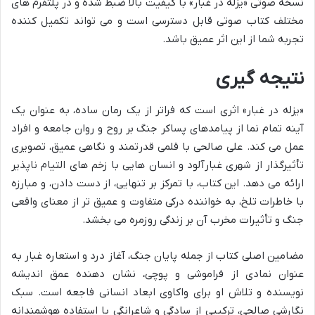
نسخه صوتی «یزله در غبار» با کیفیت بالا ضبط شده و در پلتفرم های
مختلف کتاب صوتی قابل دسترسی است و می تواند تکمیل کننده
تجربه شما از این اثر عمیق باشد.
نتیجه گیری
«یزله در غبار» اثری است که فراتر از یک رمان ساده، به عنوان یک
آینه تمام نما از پیامدهای پساکر جنگ بر روح و روان جامعه و افراد
عمل می کند. علی صالحی با قلمی قدرتمند و نگاهی عمیق، تصویری
تأثیرگذار از شهری غبارآلود و انسان هایی با زخم های التیام ناپذیر
ارائه می دهد. این کتاب، با تمرکز بر تنهایی، از دست دادن، و مبارزه
با خاطرات تلخ، به خواننده درکی متفاوت و عمیق تر از معنای واقعی
جنگ و تأثیرات مخرب آن بر زندگی روزمره می بخشد.
مضامین اصلی کتاب از جمله پایان جنگ، آغاز درد و استعاره غبار به
عنوان نمادی از فراموشی و پوچی، نشان دهنده عمق اندیشه
نویسنده و تلاش او برای واکاوی ابعاد انسانی فاجعه است. سبک
نگارشی صالحی، ترکیبی از سادگی و شاعرانگی با استفاده هوشمندانه