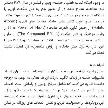
با وجود اینکه کتاب «اعتیاد مثبت» ویلیام گلاسر در سال ۱۹۷۶ منتشر
شد، مفاهیم مطرح شده در آن هنوز هم به طرز شگفت آوری با
دیدگاه های نوین در حوزه عادت سازی و توسعه فردی همسو هستند.
در دهه های اخیر، کتاب هایی مانند «عادت های اتمی» (Atomic
Habits) از جیمز کلیر، «قدرت عادت» (The Power of Habit) از
چارلز دوهیگ و «اثر مرکب» (The Compound Effect) از دارن
هاردی به محبوبیت زیادی دست یافته اند. مقایسه رویکرد گلاسر با
این آثار، به درک بهتر جایگاه و ارزش منحصربه فرد اعتیاد مثبت
کمک می کند.
شباهت ها:
تمامی این نظریه ها بر اهمیت تکرار و تداوم فعالیت ها برای ایجاد
تغییرات مثبت در زندگی تأکید دارند. آن ها همگی به نوعی به «چرخه
عادت» اشاره می کنند که شامل سرنخ، روتین و پاداش است. اعتیاد
مثبت گلاسر نیز در ذات خود بر تکرار مداوم یک فعالیت (روتین) و
کسب احساس قدرت درونی (پاداش) متمرکز است. همچنین، همه
این رویکردها بر مسئولیت فردی و نقش انتخاب های روزانه در شکل