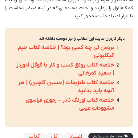
هدفمندتر و سرشار از قدرت درونی هدایت می کند. وقت آن رسیده
که گام اول را بردارید و نجات دهنده ای که در آینه منتظر شماست را
با ابزار اعتیاد مثبت، مجهز کنید.
دیگر کاربران سایت این مطالب را نیز دوست داشته اند
بروس لی چه کسی بود؟ | خلاصه کتاب جیم
گیگلیوتی
خلاصه کتاب رونق کسب و کار با گوگل ادوردز
| سعید کمرخانی
خلاصه کتاب طنزیفات (حسین گلچین) | هر
آنچه باید بدانید
خلاصه کتاب اورنگ نادر – رموزی فراسوی
مشهودات عینی
اعتیاد
گل
کتاب
دسته های هم موضوع