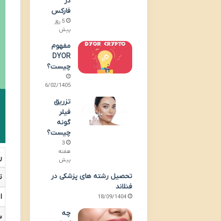
در
فارکس
5 روز
پیش
مفهوم
DYOR
چیست؟
16/02/1405
تزریق
فیلر
گونه
چیست؟
3
هفته
ر
پیش
تحصیل رشته های پزشکی در
ت
فنلاند
ا
18/09/1404
چه
س