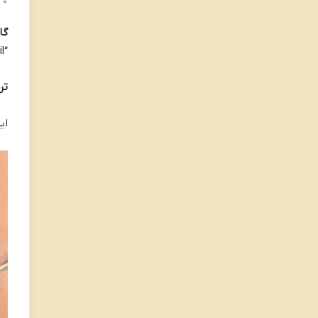
گارت
“SMS open rates are as high as 98%, compared to just 20% for email.”
تر
ای