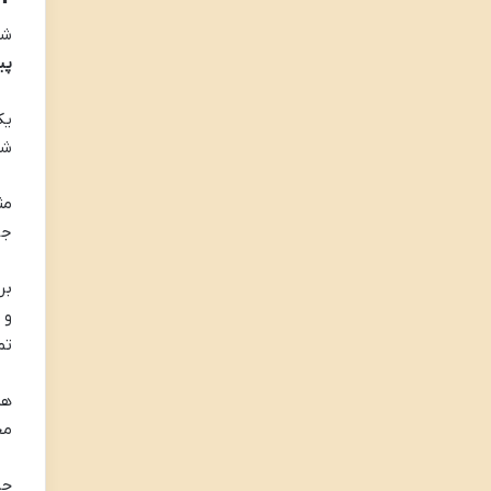
شا
پی
یک
شم
مث
جر
بر
و 
تم
هم
مخ
چر