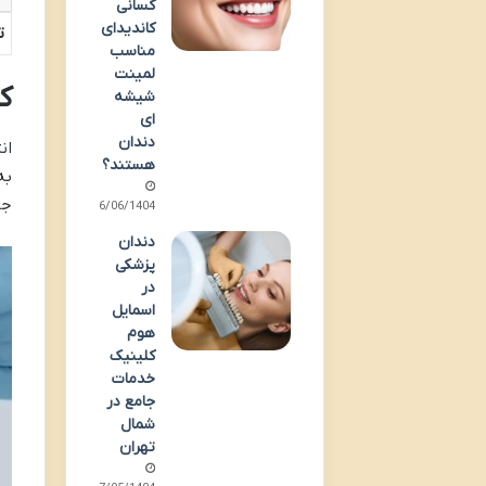
کسانی
کاندیدای
ت
مناسب
لمینت
ک
شیشه
ای
دندان
ان
هستند؟
به
جو
26/06/1404
دندان
پزشکی
در
اسمایل
هوم
کلینیک
خدمات
جامع در
شمال
تهران