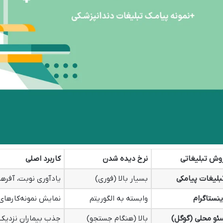
وش تبلیغاتی
نرخ دیده شدن
کاربرد اصلی
بلیغات پیامکی
بسیار بالا (فوری)
یادآوری نوبت، آفرها
ینستاگرام
وابسته به الگوریتم
نمایش نمونه‌کارها
ئو محلی (گوگل)
بالا (هنگام جستجو)
جذب بیماران نزدیک