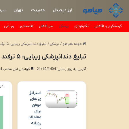
ارز دیجیتال
مدیریت
تهران
سرم
گردشگری و اقامتی
تکنولوژی
پزشکی
بین الملل
اقتصادی
ورزشی
مجله هیاهو
/
پزشکی
/
تبلیغ دندانپزشکی زیبایی: ۵ ترفند جذب بیمار + (تضمینی)
تبلیغ دندانپزشکی زیبایی: ۵ ترفند جذب بیمار + (تضمینی)
آخرین به روز رسانی: 21/10/1404
خواندن این مطلب 4 دقیقه زمان میبرد
بر
استراتژ
ی های
موفق
برای
معاملات
روزانه