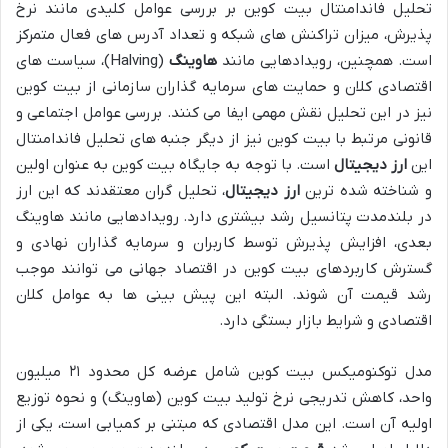
تحلیل فاندامنتال بیت کوین بر بررسی عوامل کلیدی مانند نرخ
پذیرش، میزان تراکنش های شبکه و تعداد آدرس های فعال متمرکز
است. همچنین، رویدادهایی مانند
هاوینگ
(Halving)، سیاست های
اقتصادی کلان و حمایت های سرمایه گذاران سازمانی از بیت کوین
نیز در این تحلیل نقش مهمی ایفا می کنند. بررسی عوامل اجتماعی و
قانونی مرتبط با بیت کوین نیز از دیگر جنبه های تحلیل فاندامنتال
این
ارز دیجیتال
است. با توجه به جایگاه بیت کوین به عنوان اولین
و شناخته شده ترین
ارز دیجیتال
، تحلیل گران معتقدند که این ارز
در بلندمدت پتانسیل رشد بیشتری دارد. رویدادهایی مانند هاوینگ
بعدی، افزایش پذیرش توسط کاربران و سرمایه گذاران نهادی و
گسترش کاربردهای بیت کوین در اقتصاد جهانی می توانند موجب
رشد قیمت آن شوند. البته این پیش بینی ها به عوامل کلان
اقتصادی و شرایط بازار بستگی دارد.
مدل توکنومیکس بیت کوین شامل عرضه کل محدود ۲۱ میلیون
واحد، کاهش تدریجی نرخ تولید بیت کوین (هاوینگ) و نحوه توزیع
اولیه آن است. این مدل اقتصادی که مبتنی بر کمیابی است، یکی از