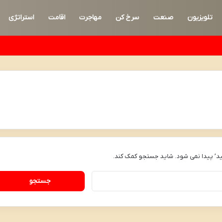
تلویزیون
صنعت
سرخ کن
مهاجرت
اقامت
استراتژی
د’ پیدا نمی شود. شاید جستجو کمک کند.
جستجو
برای: