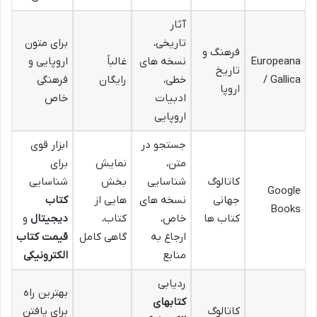
آثار
تاریخی،
برای متون
فرهنگ و
Europeana
نسخه های
غالباً
اروپایی و
تاریخ
/ Gallica
خطی،
رایگان
فرهنگی
اروپا
ادبیات
خاص
اروپایی
جستجو در
ابزار قوی
متن،
نمایش
برای
کاتالوگ
شناسایی
بخش
شناسایی
Google
جهانی
نسخه های
هایی از
کتاب
Books
کتاب ها
خاص،
کتاب،
دیجیتال
و
ارجاع به
گاهی کامل
قیمت کتاب
منابع
الکترونیکی
ردیابی
بهترین راه
کتابهای
کاتالوگ
برای یافتن