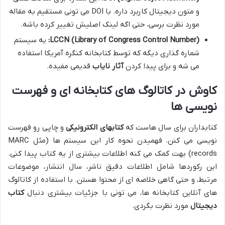
و متون دیجیتال کاربرد داره. با DOI می تونی مستقیم به مقاله
مورد نظرت برسی، حتی اگه لینک اصلیش تغییر کرده باشه.
LCCN (Library of Congress Control Number):
یه سیستم
شماره گذاری دیگه که توسط کتابخانه کنگره آمریکا استفاده
می شه و برای پیدا کردن
آثار نایاب
قدیمی مفیده.
کاوش در کاتالوگ های کتابخانه ای و فهرست
نویسی ها
کتابداران برای سال هاست که
کتابهای الکترونیکی
و چاپی رو فهرست
نویسی می کنن. فهمیدن نحوه کار این سیستم ها (مثل MARC
records) بهت کمک می کنه اطلاعات بیشتری از یه کتاب پیدا کنی.
این رکوردها شامل اطلاعات دقیق ناشر، سال انتشار، موضوعات
مرتبط، و حتی گاهی خلاصه ای از محتوا هستن. با استفاده از کاتالوگ
های آنلاین کتابخانه ها، می تونی با جزئیات بیشتری دنبال
کتاب
دیجیتال
مورد نظرت بگردی.