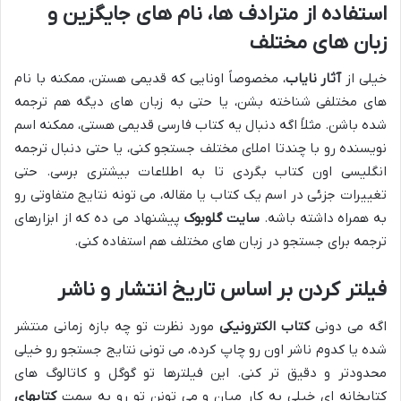
استفاده از مترادف ها، نام های جایگزین و
زبان های مختلف
خیلی از
آثار نایاب
، مخصوصاً اونایی که قدیمی هستن، ممکنه با نام
های مختلفی شناخته بشن، یا حتی به زبان های دیگه هم ترجمه
شده باشن. مثلاً اگه دنبال یه کتاب فارسی قدیمی هستی، ممکنه اسم
نویسنده رو با چندتا املای مختلف جستجو کنی، یا حتی دنبال ترجمه
انگلیسی اون کتاب بگردی تا به اطلاعات بیشتری برسی. حتی
تغییرات جزئی در اسم یک کتاب یا مقاله، می تونه نتایج متفاوتی رو
به همراه داشته باشه.
سایت گلوبوک
پیشنهاد می ده که از ابزارهای
ترجمه برای جستجو در زبان های مختلف هم استفاده کنی.
فیلتر کردن بر اساس تاریخ انتشار و ناشر
اگه می دونی
کتاب الکترونیکی
مورد نظرت تو چه بازه زمانی منتشر
شده یا کدوم ناشر اون رو چاپ کرده، می تونی نتایج جستجو رو خیلی
محدودتر و دقیق تر کنی. این فیلترها تو گوگل و کاتالوگ های
کتابخانه ای خیلی به کار میان و می تونن تو رو به سمت
کتابهای