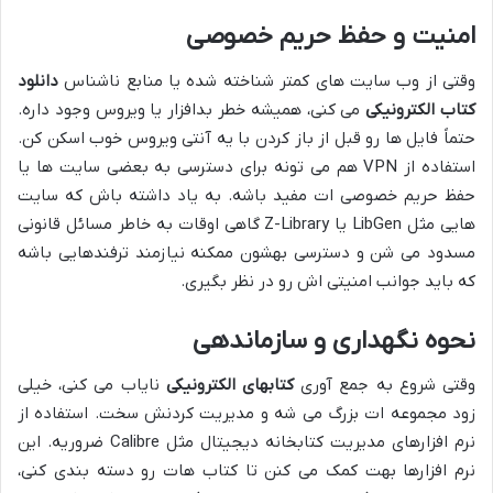
امنیت و حفظ حریم خصوصی
وقتی از وب سایت های کمتر شناخته شده یا منابع ناشناس
دانلود
کتاب الکترونیکی
می کنی، همیشه خطر بدافزار یا ویروس وجود داره.
حتماً فایل ها رو قبل از باز کردن با یه آنتی ویروس خوب اسکن کن.
استفاده از VPN هم می تونه برای دسترسی به بعضی سایت ها یا
حفظ حریم خصوصی ات مفید باشه. به یاد داشته باش که سایت
هایی مثل LibGen یا Z-Library گاهی اوقات به خاطر مسائل قانونی
مسدود می شن و دسترسی بهشون ممکنه نیازمند ترفندهایی باشه
که باید جوانب امنیتی اش رو در نظر بگیری.
نحوه نگهداری و سازماندهی
وقتی شروع به جمع آوری
کتابهای الکترونیکی
نایاب می کنی، خیلی
زود مجموعه ات بزرگ می شه و مدیریت کردنش سخت. استفاده از
نرم افزارهای مدیریت کتابخانه دیجیتال مثل Calibre ضروریه. این
نرم افزارها بهت کمک می کنن تا کتاب هات رو دسته بندی کنی،