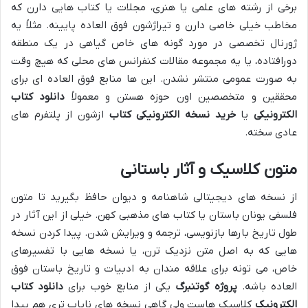
برخی از رشته های علمی یا هنری، مجلات یا کتاب هایی دارن که
مخاطب خیلی خاصی دارن و تیراژشون فوق العاده پایینه. مثلاً یه
ژورنال تخصصی در مورد گونه های خاص گیاهی در یک منطقه
دورافتاده، یا یه مجموعه مقالات کنفرانس های محلی که هیچ وقت
به صورت عمومی منتشر نشدن. این ها منابع فوق العاده ای برای
محققین و متخصصین اون حوزه هستن و معمولاً
دانلود کتاب
الکترونیکی
یا
خرید نسخه الکترونیکی کتاب
ازشون از پلتفرم های
عادی سخته.
متون کلاسیک و آثار باستانی
از نسخه های دیجیتالی شاهنامه و دیوان حافظ بگیرید تا متون
فلسفی یونان باستان یا کتاب های مذهبی کهن. خیلی از این آثار در
طول تاریخ بارها بازنویسی، ترجمه و ویرایش شدن. پیدا کردن نسخه
هایی که به اصل متن نزدیک ترن، یا نسخه هایی با تفسیرهای
خاص، می تونه برای علاقه مندان به ادبیات و تاریخ باستان فوق
العاده باشه.
پروژه گوتنبرگ
یکی از منابع خوب برای
دانلود کتاب
الکترونیک
کلاسیک هاست ولی گاهی نسخه های نایاب تری هم پیدا