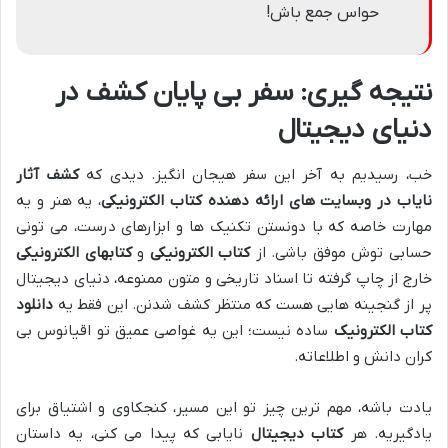
حواس جمع باش!
نتیجه گیری: سفر بی پایان کشف در
دنیای دیجیتال
خب، رسیدیم به آخر این سفر هیجان انگیز. دیدی که
کشف آثار
نایاب در وبسایت های ارائه دهنده کتاب الکترونیکی
، یه هنر و یه
مهارت خاصه که با دونستن تکنیک ها و ابزارهای درست، می تونی
حسابی توش موفق باشی. از
کتاب الکترونیکی
و
کتابهای الکترونیکی
خارج از چاپ گرفته تا اسناد تاریخی و متون ممنوعه، دنیای دیجیتال
پر از گنجینه هایی هست که منتظر کشف شدنن. این فقط یه
دانلود
کتاب الکترونیک
ساده نیست؛ این یه غواصی عمیق تو اقیانوس بی
کران دانش و اطلاعاته.
یادت باشه، مهم ترین چیز تو این مسیر، کنجکاوی و اشتیاق برای
یادگیریه. هر
کتاب دیجیتال
نایابی که پیدا می کنی، یه داستان