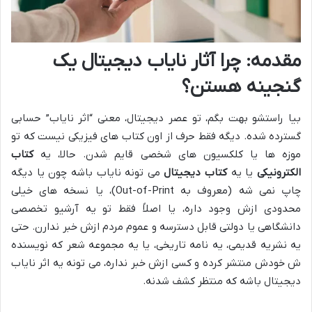
مقدمه: چرا آثار نایاب دیجیتال یک
گنجینه هستن؟
بیا راستشو بهت بگم، تو عصر دیجیتال، معنی “اثر نایاب” حسابی
گسترده شده. دیگه فقط حرف از اون کتاب های فیزیکی نیست که تو
موزه ها یا کلکسیون های شخصی قایم شدن. حالا، یه
کتاب
الکترونیکی
یا یه
کتاب دیجیتال
می تونه نایاب باشه چون یا دیگه
چاپ نمی شه (معروف به Out-of-Print)، یا نسخه های خیلی
محدودی ازش وجود داره، یا اصلاً فقط تو یه آرشیو تخصصی
دانشگاهی یا دولتی قابل دسترسه و عموم مردم ازش خبر ندارن. حتی
یه نشریه قدیمی، یه نامه تاریخی، یا یه مجموعه شعر که نویسنده
ش خودش منتشر کرده و کسی ازش خبر نداره، می تونه یه اثر نایاب
دیجیتال باشه که منتظر کشف شدنه.