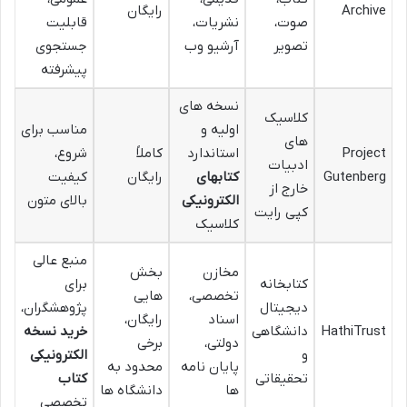
Archive
رایگان
صوت،
نشریات،
قابلیت
تصویر
آرشیو وب
جستجوی
پیشرفته
نسخه های
کلاسیک
اولیه و
مناسب برای
های
Project
استاندارد
کاملاً
شروع،
ادبیات
Gutenberg
کتابهای
رایگان
کیفیت
خارج از
الکترونیکی
بالای متون
کپی رایت
کلاسیک
منبع عالی
مخازن
بخش
کتابخانه
برای
تخصصی،
هایی
دیجیتال
پژوهشگران،
اسناد
رایگان،
HathiTrust
دانشگاهی
خرید نسخه
دولتی،
برخی
و
الکترونیکی
پایان نامه
محدود به
تحقیقاتی
کتاب
ها
دانشگاه ها
تخصصی