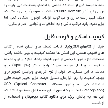
کنه. همیشه قبل از استفاده عمومی یا انتشار، وضعیت کپی رایت رو
بررسی کن. آثار “Public Domain” (مالکیت عمومی) اونایی هستن که
دیگه کپی رایت ندارن و می تونی آزادانه ازشون استفاده کنی. اما
برای بقیه، باید مراقب باشی و به اخلاقیات و قوانین احترام بذاری.
کیفیت اسکن و فرمت فایل
خیلی از
کتابهای الکترونیکی
نایاب، نسخه های اسکن شده از کتاب
های قدیمی هستن. این اسکن ها ممکنه کیفیت پایینی داشته باشن،
صفحات کج باشن، یا بخشی از متن ناخوانا باشه. علاوه بر این، ممکنه
با فرمت های فایلی مواجه بشی که رایج نیستن (مثل DjVu). برای
مقابله با این مشکل، می تونی از نرم افزارهای ویرایش تصویر برای
بهبود کیفیت یا نرم افزارهای تبدیل فرمت برای تغییر فرمت فایل
استفاده کنی. همچنین، مشکلات OCR (Optical Character
Recognition) باعث می شه متن اسکن شده قابل جستجو نباشه، که
این هم یه چالش بزرگ برای
دانلود کتاب دیجیتال
و استفاده از
اوناست.