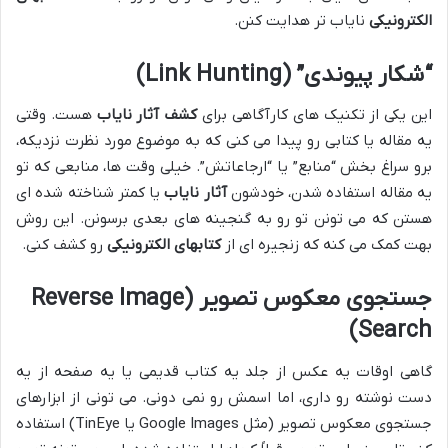
الکترونیکی
نایاب تر هدایت کنن.
“شکار پیوندی” (Link Hunting)
این یکی از تکنیک های کارآگاهی برای
کشف آثار نایاب
هست. وقتی
یه مقاله یا کتابی رو پیدا می کنی که به موضوع مورد نظرت نزدیکه،
برو سراغ بخش “منابع” یا “ارجاعاتش”. خیلی وقت ها، منابعی که تو
یه مقاله استفاده شدن، خودشون
آثار نایاب
یا کمتر شناخته شده ای
هستن که می تونن تو رو به گنجینه های بعدی برسونن. این روش
بهت کمک می کنه که زنجیره ای از
کتابهای الکترونیکی
رو کشف کنی.
جستجوی معکوس تصویر (Reverse Image
Search)
گاهی اوقات یه عکس از جلد یه کتاب قدیمی یا یه صفحه از یه
دست نوشته رو داری، اما اسمش رو نمی دونی. می تونی از ابزارهای
جستجوی معکوس تصویر (مثل Google Images یا TinEye) استفاده