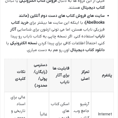
خیلی از این گروه ها به دنبال
فروش کتاب الکترونیکی
یا تبادل
کتاب دیجیتال
هستند.
سایت های فروش کتاب های دست دوم آنلاین (مانند
AbeBooks):
با اینکه این سایت ها بیشتر برای
خرید کتاب
فیزیکی نایاب هستن، اما می تونی ازشون برای شناسایی
آثار
نایاب
استفاده کنی. اگر نسخه چاپی یه کتاب نایاب رو پیدا
کنی، احتمالاً اطلاعات کافی برای پیدا کردن
نسخه الکترونیکی
یا
دانلود کتاب دیجیتال
اون رو هم به دست میاری.
دسترسی
قابلیت ها
تمرکز
(رایگان/
نکات
پلتفرم
برای آثار
اصلی
پولی/
کلیدی
نایاب
محدود)
عالی برای
آرشیو
اسکن کتاب
اسناد
جامع وب،
های
تاریخی و
Internet
غالباً
کتاب،
قدیمی،
عمومی،