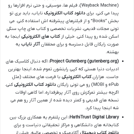
(Wayback Machine)، فیلم ها، موسیقی، و حتی نرم افزارها رو
پیدا می کنی. برای
دانلود کتاب الکترونیک
نایاب، باید بری تو
بخش “Books” و از فیلترهای پیشرفته اش استفاده کنی. می
تونی مجلات قدیمی، نشریات تخصصی و کتاب های چاپ سنگی
اسکن شده رو پیدا کنی. خیلی از
کتاب های الکترونیکی
اینجا به
صورت رایگان قابل دسترسه و برای محققان
آثار نایاب
یه
بهشته.
Project Gutenberg (gutenberg.org):
اگه دنبال کلاسیک های
ادبیات دنیا هستی که کپی رایتشون تموم شده، اینجا بهترین
جاست. هزاران
کتاب الکترونیکی
با فرمت های مختلف (مثل
ePub و MOBI) رو می تونی رایگان
دانلود کتاب الکترونیکی
کنی.
اگرچه بیشتر تمرکزش روی آثار پرطرفداره، اما گاهی اوقات
نسخه های قدیمی و کمتر دیده شده از همین آثار رو هم می
شه اینجا پیدا کرد.
HathiTrust Digital Library:
این پلتفرم یه همکاری بزرگ بین
کتابخانه های دانشگاهی و مراکز تحقیقاتی دنیاست و برای
دانلود کتاب دیجیتال
آکادمیک و تخصصی عالیه. خیلی از