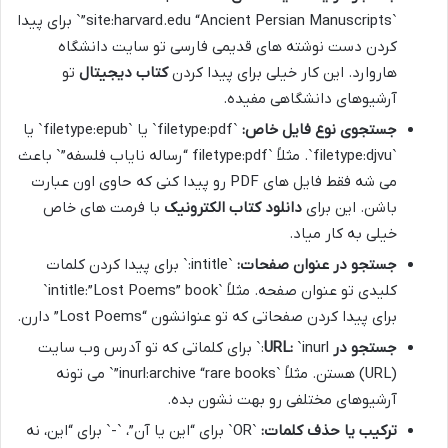
`site:harvard.edu “Ancient Persian Manuscripts”` برای پیدا
کردن دست نوشته های قدیمی فارسی تو سایت دانشگاه
هاروارد. این کار خیلی برای پیدا کردن
کتاب دیجیتال
تو
آرشیوهای دانشگاهی مفیده.
جستجوی نوع فایل خاص:
`filetype:pdf` یا `filetype:epub` یا
`filetype:djvu`. مثلاً `filetype:pdf “رساله نایاب فلسفه”` باعث
می شه فقط فایل های PDF رو پیدا کنی که حاوی اون عبارت
باشن. این برای
دانلود کتاب الکترونیک
با فرمت های خاص
خیلی به کار میاد.
جستجو در عنوان صفحات:
`intitle:` برای پیدا کردن کلمات
کلیدی تو عنوان صفحه. مثلاً `intitle:”Lost Poems” book`
برای پیدا کردن صفحاتی که تو عنوانشون “Lost Poems” دارن.
جستجو در URL:
`inurl:` برای کلماتی که تو آدرس وب سایت
(URL) هستن. مثلاً `inurl:archive “rare books”` می تونه
آرشیوهای مختلفی رو بهت نشون بده.
ترکیب یا حذف کلمات:
`OR` برای “این یا آن”، `-` برای “این، نه