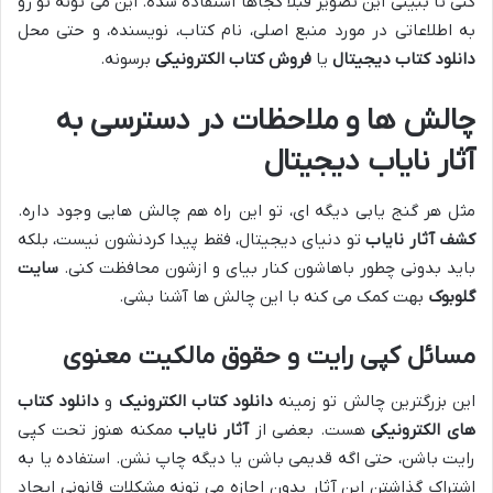
کنی تا ببینی این تصویر قبلاً کجاها استفاده شده. این می تونه تو رو
به اطلاعاتی در مورد منبع اصلی، نام کتاب، نویسنده، و حتی محل
دانلود کتاب دیجیتال
یا
فروش کتاب الکترونیکی
برسونه.
چالش ها و ملاحظات در دسترسی به
آثار نایاب دیجیتال
مثل هر گنج یابی دیگه ای، تو این راه هم چالش هایی وجود داره.
کشف آثار نایاب
تو دنیای دیجیتال، فقط پیدا کردنشون نیست، بلکه
باید بدونی چطور باهاشون کنار بیای و ازشون محافظت کنی.
سایت
گلوبوک
بهت کمک می کنه با این چالش ها آشنا بشی.
مسائل کپی رایت و حقوق مالکیت معنوی
این بزرگترین چالش تو زمینه
دانلود کتاب الکترونیک
و
دانلود کتاب
های الکترونیکی
هست. بعضی از
آثار نایاب
ممکنه هنوز تحت کپی
رایت باشن، حتی اگه قدیمی باشن یا دیگه چاپ نشن. استفاده یا به
اشتراک گذاشتن این آثار بدون اجازه می تونه مشکلات قانونی ایجاد