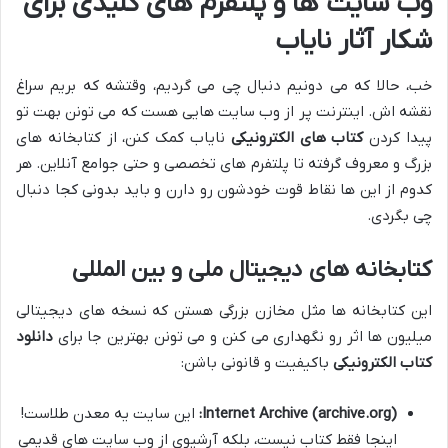
وب سایت ها و پلتفرم های کلیدی برای
شکار آثار نایاب
خب، حالا که می دونیم دنبال چی می گردیم، وقتشه که بریم سراغ
نقشه اش. اینترنت پر از وب سایت هایی هست که می تونن بهت تو
پیدا کردن
کتاب های الکترونیکی
نایاب کمک کنن، از کتابخانه های
بزرگ و معروف گرفته تا پلتفرم های تخصصی و حتی جوامع آنلاین. هر
کدوم از این ها نقاط قوت خودشون رو دارن و باید بدونی کجا دنبال
چی بگردی.
کتابخانه های دیجیتال ملی و بین المللی
این کتابخانه ها مثل مخازن بزرگی هستن که نسخه های دیجیتالی
میلیون ها اثر رو نگهداری می کنن و می تونن بهترین جا برای
دانلود
کتاب الکترونیکی
باکیفیت و قانونی باشن:
Internet Archive (archive.org):
این سایت یه معدن طلاست!
اینجا فقط کتاب نیست، بلکه آرشیوی از وب سایت های قدیمی