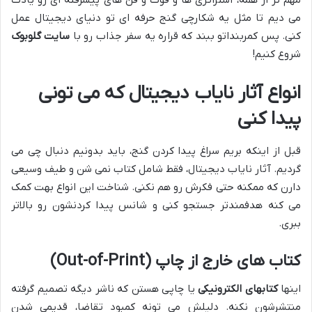
مهم تر از همه، استراتژی ها و فوت و فن های پیشرفته ای رو یادت
می دیم تا مثل یه شکارچی گنج حرفه ای تو دنیای دیجیتال عمل
کنی. پس کمربنداتو ببند که قراره یه سفر جذاب رو با
سایت گلوبوک
شروع کنیم!
انواع آثار نایاب دیجیتال که می تونی
پیدا کنی
قبل از اینکه بریم سراغ پیدا کردن گنج، باید بدونیم دنبال چی می
گردیم. آثار نایاب دیجیتال، فقط شامل کتاب نمی شن و طیف وسیعی
دارن که ممکنه حتی فکرش رو هم نکنی. شناخت این انواع بهت کمک
می کنه هدفمندتر جستجو کنی و شانس پیدا کردنشون رو بالاتر
ببری.
کتاب های خارج از چاپ (Out-of-Print)
اینها
کتابهای الکترونیکی
یا چاپی هستن که ناشر دیگه تصمیم گرفته
منتشرشون نکنه. دلیلش می تونه کمبود تقاضا، قدیمی شدن