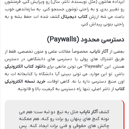
ابرداده هاشون (مثل نویسنده، ناشر، سال) رو ویرایش کنی، فرمتشون
رو تغییر بدی، و به راحتی توشون جستجو کنی. یه سازماندهی خوب،
باعث می شه ارزش
کتاب دیجیتال
کشف شده ات حفظ بشه و به
راحتی بتونی پیداش کنی.
دسترسی محدود (Paywalls)
بعضی از
آثار نایاب
، مخصوصاً مقالات علمی و متون تخصصی، فقط از
طریق اشتراک های پولی یا دسترسی های دانشگاهی در دسترس
هستن. این “Paywalls” می تونن مانعی برای
دانلود کتاب الکترونیکی
باشن. تو این موارد، می تونی ببینی آیا دانشگاه یا کتابخانه ات به
اون منبع دسترسی داره یا نه. گاهی اوقات،
خرید نسخه الکترونیکی
کتاب
از ناشر اصلی، تنها راه دسترسی به کیفیت بالا و قانونیه.
کشف
آثار نایاب
مثل یه تیغ دو لبه ست؛ هم می
تونه گنج های پنهان رو برات رو کنه، هم ممکنه
چالش های حقوقی و فنی برات ایجاد کنه. پس