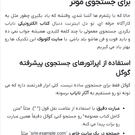
برای جستجوی موثر
حالا که با پلتفرم ها آشنا شدی، وقتشه که یاد بگیری چطور مثل یه
کارآگاه حرفه ای، تو دل اینترنت دنبال
کتاب الکترونیکی
نایاب
بگردی. جستجوی معمولی با چند کلمه کلیدی، همیشه جواب نمی ده
و باید فوت و فن هاشو بلد باشی. با
سایت گلوبوک
این تکنیک ها رو
بهتر یاد می گیریم.
استفاده از اپراتورهای جستجوی پیشرفته
گوگل
گوگل فقط برای جستجوی ساده نیست. کلی ابزار قدرتمند داره که می
تونه تو رو مستقیم به
آثار نایاب
برسونه:
عبارت دقیق:
با استفاده از علامت نقل قول (” “). مثلاً “متن
کامل کتاب ممنوعه” رو جستجو کنی، گوگل دقیقاً همین عبارت
رو برات پیدا می کنه.
جستجو در یک سایت خاص:
`site:example.com` مثلاً