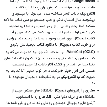
Google Books:
با اینکه همه با گوگل بوکز آشنا هستن، اما
قابلیت های پیشرفته جستجوش برای پیدا کردن
کتاب
الکترونیکی
نایاب کمتر شناخته شده. می تونی با فیلترهای
پیشرفته، سال انتشار، ناشر، و حتی جستجو تو متن کتاب ها (که
ممکنه فقط بخش هایی از اون در دسترس باشه) رو محدود
کنی. گاهی اوقات این قابلیت بهت کمک می کنه بفهمی آیا
کتاب دیجیتال
مورد نظرت وجود داره یا نه و بعد دنبال راهی
برای
خرید کتاب دیجیتال
یا
دانلود کتاب دیجیتال
ش بگردی.
WorldCat (OCLC):
این یه کاتالوگ جهانیه که بهت می گه یه
کتاب خاص (چه فیزیکی و چه دیجیتال) تو کدوم کتابخانه های
دنیا پیدا می شه. برای
کشف آثار نایاب
که خیلی تخصصی
هستن، این ابزار خیلی قدرتمنده. می تونی ببینی آیا کتابت به
صورت
کتاب الکترونیکی
در یه کتابخانه دیجیتال موجوده یا
نه.
مخازن و آرشیوهای دیجیتال دانشگاه های معتبر:
خیلی از
دانشگاه های بزرگ دنیا مثل MIT، هاروارد یا استنفورد،
آرشیوهای دیجیتال خودشون رو دارن که شامل پایان نامه ها،