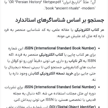
آن”. مثلاً `”تاریخ ایران” OR “Persian History” filetype:pdf` یا
`book “ancient rituals” -modern`.
جستجو بر اساس شناساگرهای استاندارد
هر
کتاب الکترونیکی
یا مقاله علمی، یه کد شناسایی منحصر به فرد
داره که مثل کد ملیش می مونه:
ISBN (International Standard Book Number):
این شماره
برای هر کتاب چاپی یا
کتاب الکترونیکی
منحصر به فرده. اگه
ISBN یه
اثر نایاب
رو داری، می تونی دقیقاً اون رو تو گوگل یا
سایت های کتابفروشی جستجو کنی تا ببینی نسخه دیجیتال یا
حتی جایی برای
خرید نسخه الکترونیکی کتاب
ش وجود داره یا
نه.
ISSN (International Standard Serial Number):
برای نشریات
دوره ای مثل مجلات استفاده می شه. اگه دنبال یه مجله
قدیمی یا تخصصی هستی، با ISSN می تونی پیداش کنی.
DOI (Digital Object Identifier):
این شماره برای مقالات علمی