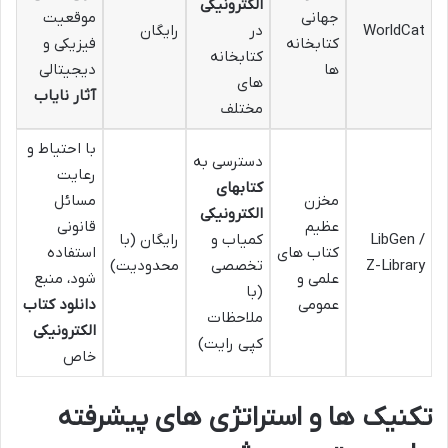
الکترونیکی
جهانی
موقعیت
WorldCat
در
رایگان
کتابخانه
فیزیکی و
کتابخانه
ها
دیجیتالی
های
آثار نایاب
مختلف
با احتیاط و
دسترسی به
رعایت
کتابهای
مخزن
مسائل
الکترونیکی
عظیم
قانونی
LibGen /
کمیاب و
رایگان (با
کتاب های
استفاده
Z-Library
تخصصی
محدودیت)
علمی و
شود، منبع
(با
عمومی
دانلود کتاب
ملاحظات
الکترونیکی
کپی رایت)
خاص
تکنیک ها و استراتژی های پیشرفته