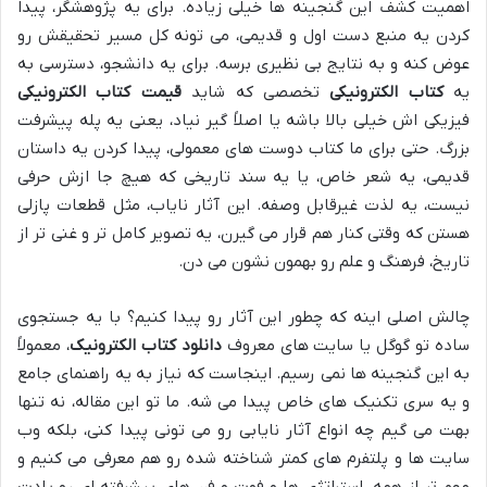
اهمیت کشف این گنجینه ها خیلی زیاده. برای یه پژوهشگر، پیدا
کردن یه منبع دست اول و قدیمی، می تونه کل مسیر تحقیقش رو
عوض کنه و به نتایج بی نظیری برسه. برای یه دانشجو، دسترسی به
یه
کتاب الکترونیکی
تخصصی که شاید
قیمت کتاب الکترونیکی
فیزیکی اش خیلی بالا باشه یا اصلاً گیر نیاد، یعنی یه پله پیشرفت
بزرگ. حتی برای ما کتاب دوست های معمولی، پیدا کردن یه داستان
قدیمی، یه شعر خاص، یا یه سند تاریخی که هیچ جا ازش حرفی
نیست، یه لذت غیرقابل وصفه. این آثار نایاب، مثل قطعات پازلی
هستن که وقتی کنار هم قرار می گیرن، یه تصویر کامل تر و غنی تر از
تاریخ، فرهنگ و علم رو بهمون نشون می دن.
چالش اصلی اینه که چطور این آثار رو پیدا کنیم؟ با یه جستجوی
ساده تو گوگل یا سایت های معروف
دانلود کتاب الکترونیک
، معمولاً
به این گنجینه ها نمی رسیم. اینجاست که نیاز به یه راهنمای جامع
و یه سری تکنیک های خاص پیدا می شه. ما تو این مقاله، نه تنها
بهت می گیم چه انواع آثار نایابی رو می تونی پیدا کنی، بلکه وب
سایت ها و پلتفرم های کمتر شناخته شده رو هم معرفی می کنیم و