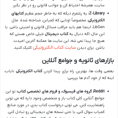
سایت، همیشه احتیاط کن و جوانب قانونی رو در نظر بگیر.
Z-Library:
یه پلتفرم دیگه که به خاطر حجم عظیم
کتابهای
الکترونیکی
، مخصوصاً اونایی که کمیابن، شناخته شده. مثل
LibGen، اینجا هم باید مراقب مسائل قانونی و امنیتی باشی. با
این حال، اگه دنبال یه
کتاب دیجیتال
خیلی خاص هستی که
هیچ جا پیدا نمی شه، این سایت ها ممکنه آخرین امیدت
سایت کتاب الکترونیکی
باشن. برای دیدن
کلیک کنید.
بازارهای ثانویه و جوامع آنلاین
بعضی وقت ها، بهترین راه برای پیدا کردن
کتاب الکترونیکی
نایاب،
اینه که از خود آدم ها بپرسی:
Reddit، گروه های فیسبوک، و فروم های تخصصی کتاب:
تو این
جوامع آنلاین، کلی کتاب باز و متخصص وجود داره که می تونن
راهنماییت کنن. می تونی درخواست کتاب بدی، در مورد منابع
کمیاب سوال کنی، یا حتی نسخه های دیجیتالی رو تبادل کنی.