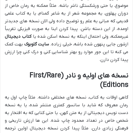
موضوع، یا حتی ورشکستگی ناشر باشه. مثلاً ممکنه یه رمان خاص از
دوران پهلوی، یه مجموعه شعر از یه شاعر گمنام، یا یه کتاب علمی
قدیمی که مبانی یه علم رو توضیح داده ولی الان نسخه های جدیدتر
اومده، از این دسته باشن. پیدا کردن اینا به صورت فیزیکی تقریباً
غیرممکنه، ولی احتمال اینکه یه نسخه اسکن شده یا
کتاب دیجیتال
ازشون جایی پنهون شده باشه، خیلی زیاده.
سایت گلوبوک
بهت کمک
می کنه تا این جور موارد رو بهتر شناسایی کنی و درک کنی چرا ارزش
پیدا کردن دارن.
نسخه های اولیه و نادر (First/Rare
Editions)
گاهی اوقات یه کتاب، نسخه های مختلفی داشته. مثلاً چاپ اول یه
رمان معروف که شاید با سانسور کمتری منتشر شده، یا یه نسخه
دست نویس دیجیتالی از یه متن کهن، یا حتی کتابی که به افتخار یه
شخص خاص در تعداد محدود چاپ شده. این ها ارزش تاریخی و
فرهنگی زیادی دارن. مثلاً پیدا کردن نسخه دیجیتال اولین ترجمه