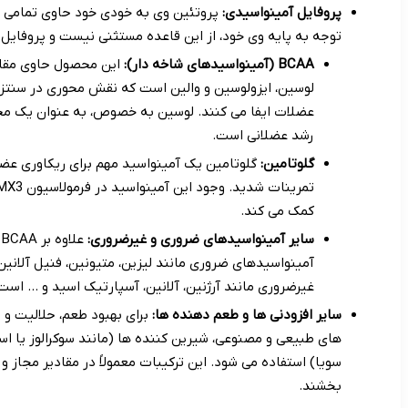
پروفایل آمینواسیدی:
توجه به پایه وی خود، از این قاعده مستثنی نیست و پروفایل آ
BCAA (آمینواسیدهای شاخه دار):
این محصول حاوی مقادی
لوسین، ایزولوسین و والین است که نقش محوری در سنتز 
رشد عضلانی است.
گلوتامین:
گلوتامین یک آمینواسید مهم برای ریکاوری عض
کمک می کند.
سایر آمینواسیدهای ضروری و غیرضروری:
آمینواسیدهای ضروری مانند لیزین، متیونین، فنیل آلانین
غیرضروری مانند آرژنین، آلانین، آسپارتیک اسید و … اس
سایر افزودنی ها و طعم دهنده ها:
برای بهبود طعم، حلالیت و 
های طبیعی و مصنوعی، شیرین کننده ها (مانند سوکرالوز یا استو
سویا) استفاده می شود. این ترکیبات معمولاً در مقادیر مجاز و 
بخشند.