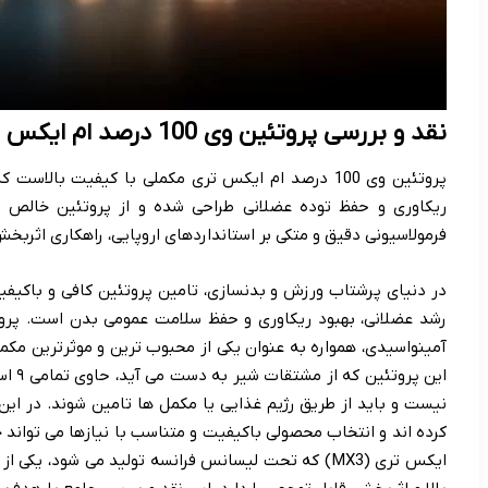
نقد و بررسی پروتئین وی 100 درصد ام ایکس تری
پروتئین وی 100 درصد ام ایکس تری مکملی با کیفیت بال
ریکاوری و حفظ توده عضلانی طراحی شده و از پروتئین خالص وی
فرمولاسیونی دقیق و متکی بر استانداردهای اروپایی، راهکاری اثربخش
در دنیای پرشتاب ورزش و بدنسازی، تامین پروتئین کافی و باکیف
رشد عضلانی، بهبود ریکاوری و حفظ سلامت عمومی بدن است. پروت
آمینواسیدی، همواره به عنوان یکی از محبوب ترین و موثرترین مک
این پ
نیست و باید از طریق رژیم غذایی یا مکمل ها تامین شوند. در این
ایکس تری (MX3) که تحت لیسانس فرانسه تولید می شود، ی