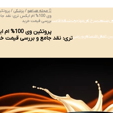
مجله هیاهو
/
پزشکی
/
پروتئی
وی 100% ام ایکس تری: نقد جا
ون
صنعت
سرخ کن
مهاجرت
شبکه
اقامت
بررسی قیمت خرید
پروتئین وی 100
ین الملل
اقتصادی
ورزشی
تری: نقد جامع و بررسی قیمت خر