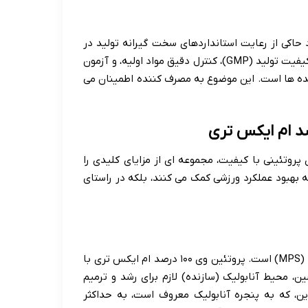
 خود حاکی از رعایت استانداردهای سخت گیرانه تولید در
اتحادیه اروپا است. این استانداردها معمولاً شامل گواهینامه های کیفیت تولید (GMP)، کنترل دقیق مواد اولیه، و آزمون
نده ها است. این موضوع به مصرف کننده اطمینان می
مل های پروتئینی با کیفیت، مجموعه ای از مزایای کلیدی را
 به بهبود عملکرد ورزشی کمک می کنند، بلکه در راستای
نقش اصلی پروتئین وی در بدن، پشتیبانی از سنتز پروتئین عضلانی (MPS) است. پروتئین وی ۱۰۰ درصد ام ایکس تری با
اسیدی کامل و غنی از BCAA، به ویژه لوسین، محیط آنابولیک (سازنده) لازم برای رشد و ترمیم
ن، که به پنجره آنابولیک معروف است، به حداکثر