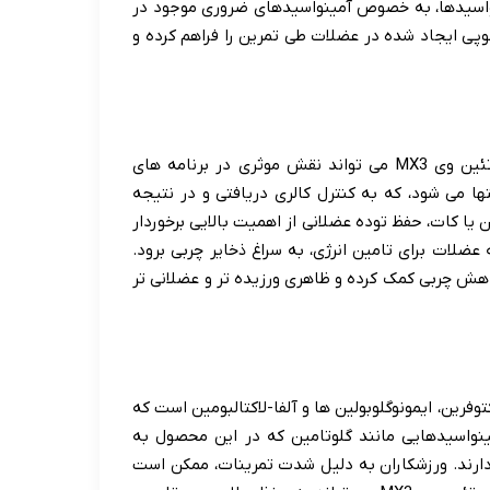
نواسیدها، به خصوص آمینواسیدهای ضروری موجود در
کوپی ایجاد شده در عضلات طی تمرین را فراهم کرده و
به دلیل محتوای بالای پروتئین و پایین کربوهیدرات و چربی، پروتئین وی MX3 می تواند نقش موثری در برنامه های
 می شود، که به کنترل کالری دریافتی و در نتیجه
ا کات، حفظ توده عضلانی از اهمیت بالایی برخوردار
لات برای تامین انرژی، به سراغ ذخایر چربی برود.
هش چربی کمک کرده و ظاهری ورزیده تر و عضلانی تر
توفرین، ایمونوگلوبولین ها و آلفا-لاکتالبومین است که
نواسیدهایی مانند گلوتامین که در این محصول به
ارند. ورزشکاران به دلیل شدت تمرینات، ممکن است