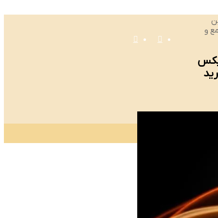
ن
مع و
منو
تغییر
% ام ایکس
ید
پوسته