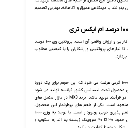
 تحلیل دقیق این مکمل، از جنبه های مختلف ترکیبات،
ن بتوانند با دیدگاهی عمیق و آگاهانه، بهترین تصمیم
درک دقیق از مشخصات و ترکیبات یک مکمل غذایی، اساس ارزیابی کارایی و ارزش واقعی آن است. پروتئین وی ۱۰۰ درصد
تا نیازهای پروتئینی ورزشکاران را با کیفیتی مطلوب
ردازد.
پروتئین وی ۱۰۰ درصد ام ایکس تری معمولاً در بسته بندی های ۱۰۰۰ گرمی عرضه می شود که این حجم برای یک دوره
این محصول تحت لیسانس کشور فرانسه تولید می شود
که می تواند نشان دهنده رعایت استانداردهای کیفی اتحادیه اروپا در فرآیند تولید باشد. برند MX3 در بازار مکمل های
تعهد است. یکی از طعم های پرطرفدار این محصول،
طعم شکلاتی است که بر اساس بازخوردهای کاربران، از حلالیت و طعم پذیری خوبی برخوردار است. با توجه به وزن ۱۰۰۰
گرمی و میزان پروتئین در هر سروینگ، هر بسته بندی معمولاً شامل حدود ۳۰ تا ۴۰ سروینگ (بسته به اندازه اسکوپ و
زشکار متوسط کفایت می کند.