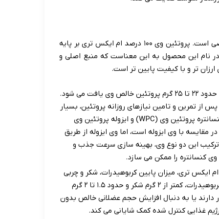
تحلیل ارزش غذایی و ترکیبات، هسته اصلی یک نقد و بررسی تخصصی است. پروتئین وی ۱۰۰ درصد ام ایکس تری بر پایه
Whey Protei) فرموله شده است. عبارت ۱۰۰ درصد در نام این محصول به این معناست که منبع اصلی و
ارزان تر و با کیفیت پایین تر است.
در هر سروینگ از این محصول، معمولاً حدود ۲۲ تا ۲۵ گرم پروتئین خالص وی یافت می شود.
 میزان پروتئین برای تحریک سنتز پروتئین عضلانی (MPS) پس از تمرین و تامین نیازهای روزانه پروتئین، بسیار
مطلوب است. نوع پروتئین موجود در این محصول، ترکیبی از کنسانتره پروتئین وی (WPC) و ایزوله پروتئین وی
ی در مقایسه با وی ایزوله است، اما وی ایزوله از طریق
. ترکیب این دو نوع وی، بهینه سازی سرعت جذب و
 کنسانتره را ممکن می سازد.
یای پروتئین وی ۱۰۰ درصد ام ایکس تری، میزان پایین کربوهیدرات، شکر و چربی
در هر سروینگ است. معمولاً هر سروینگ حاوی کمتر از ۳ گرم کربوهیدرات، کمتر از ۲ گرم شکر و حدود ۱.۵ تا ۲ گرم
ر دارند یا به دنبال افزایش حجم عضلانی خالص بدون
یم غذایی کنترل شده کمک شایانی می کند.