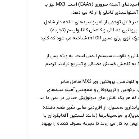
پروتئین وی به خودی خود حاوی تمامی اسیدهای آمینه ضروری (EAAs) است. MX3 نیز با
مینواسیدی کاملی را ارائه می دهد.
ر قابل توجهی از آمینواسیدهای شاخه دار شامل
پروتئین عضلانی و کاهش کاتابولیسم (تجزیه)
عضلات ایفا می کنند. لوسین به خصوص، به عنوان یک محرک قوی برای مسیر mTOR شناخته می شود که کلید
لانی و تقویت سیستم ایمنی است، به ویژه پس از
تمرینات شدید. وجود این آمینواسید در فرمولاسیون MX3 به کاهش خستگی عضلانی و تسریع فرآیند ترمیم
علاوه بر BCAA و گلوتامین، پروتئین وی MX3 شامل سایر
، ترئونین و تریپتوفان و همچنین آمینواسیدهای
ت که هر یک نقش های بیولوژیکی حیاتی در بدن دارند.
پایداری محصول، از افزودنی هایی نظیر طعم دهنده
یا)، و امولسیفایرها (مانند لسیتین آفتابگردان یا
ایمن به کار می روند تا تجربه مصرف کننده را بهبود