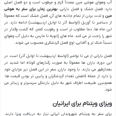
آب وهوای هوشی مین عمدتاً گرم و مرطوب است و دو فصل اصلی
دارد: فصل خشک و فصل بارانی.
بهترین زمان برای سفر به هوشی
مین
و لذت بردن از تمام جاذبه های آن، فصل خشک است که معمولاً
از
دسامبر
تا
آوریل
(اواسط آذر تا اوایل اردیبهشت) ادامه دارد. در
این ماه ها، دما مطلوب تر است و رطوبت کمتر، که گشت وگذار در
شهر را راحت تر می کند. ماه های
ژانویه
تا
مارس
به دلیل آب وهوای
نسبتاً خنک تر و آفتابی، اوج فصل گردشگری محسوب می شوند.
فصل بارانی از
می
تا
نوامبر
(اواسط اردیبهشت تا اوایل آذر) است. در
این دوره، باران ها معمولاً به صورت رگبارهای کوتاه اما شدید در
بعدازظهر می بارند. با وجود باران، سفر در این فصل نیز مزایای خود
را دارد، از جمله کاهش تعداد گردشگران و پایین تر بودن قیمت ها.
همچنین، طبیعت اطراف شهر به دلیل بارندگی سرسبزتر و زیباتر می
شود.
ویزای ویتنام برای ایرانیان
برای سفر به ویتنام، شهروندان ایرانی نیاز به دریافت ویزا دارند.