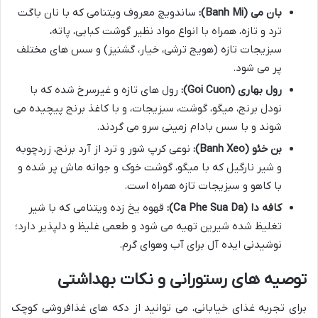
بان می (Banh Mi):
ساندویچ معروف ویتنامی که با نان باگت
ترد و تازه، همراه با انواع مواد نظیر گوشت کبابی، پاته،
سبزیجات تازه (هویج ترشی، خیار، گشنیز) و سس های مختلف
پر می شود.
رول بهاری (Goi Cuon):
رول های تازه و غیرسرخ شده که با
نودل برنج، میگو، گوشت، سبزیجات، و با کاغذ برنج پیچیده می
شوند و با سس بادام زمینی سرو می گردند.
بن خئو (Banh Xeo):
نوعی کرپ شور و ترد از آرد برنج، زردچوبه
و شیر نارگیل که با میگو، گوشت خوک و جوانه ماش پر شده و
با کاهو و سبزیجات تازه همراه است.
کافه دا (Ca Phe Sua Da):
قهوه یخ زده ویتنامی که با شیر
تغلیظ شده شیرین تهیه می شود و طعمی غلیظ و دلپذیر دارد؛
نوشیدنی ایده آل برای آب وهوای گرم.
توصیه های رستورانی و نکات بهداشتی
برای تجربه غذای خیابانی، می توانید از دکه های غذافروشی کوچک