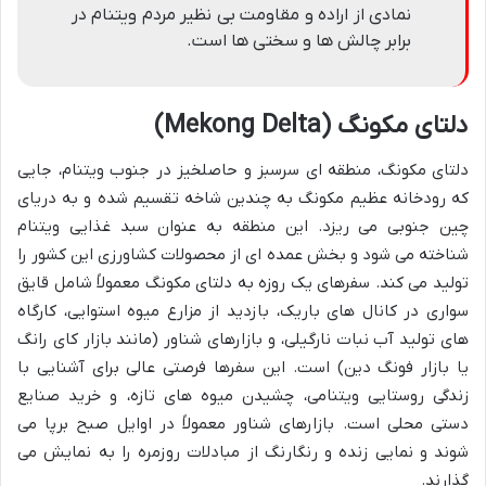
نمادی از اراده و مقاومت بی نظیر مردم ویتنام در
برابر چالش ها و سختی ها است.
دلتای مکونگ (Mekong Delta)
دلتای مکونگ، منطقه ای سرسبز و حاصلخیز در جنوب ویتنام، جایی
که رودخانه عظیم مکونگ به چندین شاخه تقسیم شده و به دریای
چین جنوبی می ریزد. این منطقه به عنوان سبد غذایی ویتنام
شناخته می شود و بخش عمده ای از محصولات کشاورزی این کشور را
تولید می کند. سفرهای یک روزه به دلتای مکونگ معمولاً شامل قایق
سواری در کانال های باریک، بازدید از مزارع میوه استوایی، کارگاه
های تولید آب نبات نارگیلی، و بازارهای شناور (مانند بازار کای رانگ
یا بازار فونگ دین) است. این سفرها فرصتی عالی برای آشنایی با
زندگی روستایی ویتنامی، چشیدن میوه های تازه، و خرید صنایع
دستی محلی است. بازارهای شناور معمولاً در اوایل صبح برپا می
شوند و نمایی زنده و رنگارنگ از مبادلات روزمره را به نمایش می
گذارند.