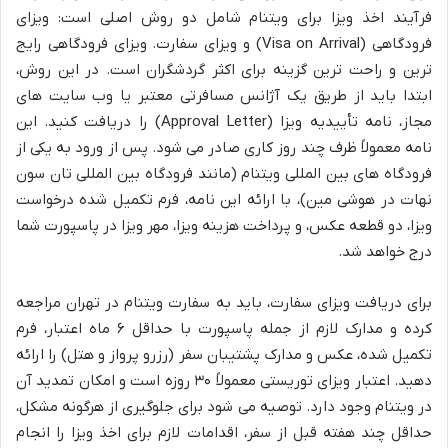
فرآیند اخذ ویزا برای ویتنام شامل دو روش اصلی است: ویزای
فرودگاهی (Visa on Arrival) و ویزای سفارت. ویزای فرودگاهی رایج
ترین و راحت ترین گزینه برای اکثر گردشگران است. در این روش،
ابتدا باید از طریق یک آژانس مسافرتی معتبر یا وب سایت های
مجاز، نامه تأییدیه ویزا (Approval Letter) را دریافت کنید. این
نامه معمولاً ظرف چند روز کاری صادر می شود. پس از ورود به یکی از
فرودگاه های بین المللی ویتنام (مانند فرودگاه بین المللی تان سون
نهات در هوشی مین)، با ارائه این نامه، فرم تکمیل شده درخواست
ویزا، دو قطعه عکس، و پرداخت هزینه ویزا، مهر ویزا در پاسپورت شما
درج خواهد شد.
برای دریافت ویزای سفارت، باید به سفارت ویتنام در تهران مراجعه
کرده و مدارک لازم از جمله پاسپورت با حداقل ۶ ماه اعتبار، فرم
تکمیل شده، عکس و مدارک پشتیبان سفر (رزرو پرواز و هتل) را ارائه
دهید. اعتبار ویزای توریستی معمولاً ۳۰ روزه است و امکان تمدید آن
در ویتنام وجود دارد. توصیه می شود برای جلوگیری از هرگونه مشکل،
حداقل چند هفته قبل از سفر، اقدامات لازم برای اخذ ویزا را انجام