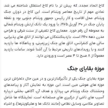
کاخ اتحاد مجدد، که پیش تر با نام کاخ استقلال شناخته می شد،
نمادی مهم از تاریخ معاصر ویتنام است. این کاخ در دوران جنگ
ویتنام، محل اقامت و کار رئیس جمهور ویتنام جنوبی بود و نقطه
پایان جنگ در
۳۰ آوریل ۱۹۷۵
، با ورود یک تانک ارتش ویتنام شمالی
به محوطه آن رقم خورد. معماری کاخ تلفیقی از سنت شرقی و طراحی
مدرن دهه ۱۹۶۰ است. بازدیدکنندگان می توانند از اتاق های پذیرایی،
سالن های کنفرانس، اتاق های جنگ زیرزمینی، و پناهگاه ها بازدید
کنند و با رویدادهای تاریخی مرتبط با آن آشنا شوند. ساعات بازدید
معمولاً از
۸ صبح
تا
۴ عصر
است و ورودی دارد.
موزه بقایای جنگ
موزه بقایای جنگ یکی از تأثیرگذارترین و در عین حال دلخراش ترین
موزه های هوشی مین است. این موزه به نمایش آثار و پیامدهای
وحشتناک جنگ ویتنام می پردازد و هدف آن، آگاهی بخشی درباره
آسیب های ناشی از درگیری های مسلحانه است. نمایشگاه ها شامل
تصاویر عکاسی، وسایل نظامی (مانند تانک ها و هلیکوپترها)، و اشیاء