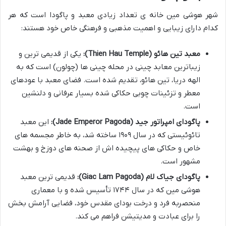
شهر هوشی مین خانه ی تعداد زیادی معبد و پاگودا است که هر
کدام دارای زیبایی و اهمیت مذهبی و فرهنگی خاص خود هستند:
معبد تین هائو (Thien Hau Temple):
یکی از قدیمی ترین و
زیباترین معابد چینی در محله چینی ها (چولون) است که به
الهه دریا، تین هائو، تقدیم شده است. فضای معبد با عودهای
معطر و تزئینات چوبی حکاکی شده بسیار عرفانی و دلنشین
است.
پاگودای امپراتور جید (Jade Emperor Pagoda):
این معبد
تائوئیستی که در سال
۱۹۰۹
ساخته شد، به خاطر مجسمه های
خاص و حکاکی های پیچیده اش از صحنه های دوزخ و بهشت
مشهور است.
پاگودای جیاک لام (Giac Lam Pagoda):
قدیمی ترین معبد
هوشی مین که در سال
۱۷۴۴
تأسیس شده و با معماری
منحصربه فرد و درخت بودای مقدس خود، فضایی آرامش بخش
را برای عبادت و مدیتیشن فراهم می کند.