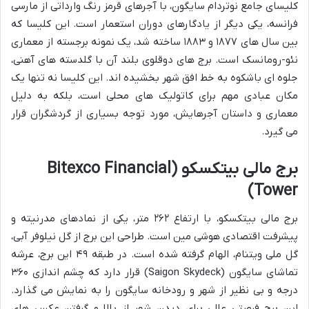
کلیسای جامع نوتردام سایگون، با آجرهای قرمز رنگ وارداتی از مارسی
فرانسه، یکی دیگر از یادگارهای دوران استعمار است. این کلیسا که
بین سال های
۱۸۷۷
و
۱۸۸۳
ساخته شد، یک نمونه برجسته از معماری
نئو-رومانسک است. برج های دوقلوی بلند آن با گلدسته های آهنی،
جلوه ای باشکوه به خط افق شهر بخشیده اند. این کلیسا نه تنها یک
مکان عبادی مهم برای کاتولیک های محلی است، بلکه به دلیل
معماری و داستان آجرهایش، مورد توجه بسیاری از گردشگران قرار
می گیرد.
برج مالی بیتکسکو (Bitexco Financial
Tower)
برج مالی بیتکسکو، با ارتفاع ۲۶۲ متر، یکی از نمادهای مدرنیته و
پیشرفت اقتصادی هوشی مین است. طراحی این برج از گل نیلوفر آبی،
گل ملی ویتنام، الهام گرفته شده است. در طبقه ۴۹ این برج، عرشه
تماشای سایگون (Saigon Skydeck) قرار دارد که چشم اندازی ۳۶۰
درجه و بی نظیر از شهر و رودخانه سایگون را به نمایش می گذارد.
این برج فرصتی عالی برای دیدن شهر از بالا و گرفتن عکس های