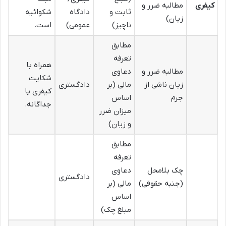
کیفری
مطالبه ضرر و
ثابت و
دادگاه
شکوائیه
زیان)
ناچیز)
عمومی)
است.
مطابق
تعرفه
همراه با
مطالبه ضرر و
دعاوی
شکایت
زیان ناشی از
مالی (بر
دادگستری
کیفری یا
جرم
اساس
جداگانه.
میزان ضرر
و زیان)
مطابق
تعرفه
چک بلامحل
دعاوی
دادگستری
(جنبه حقوقی)
مالی (بر
اساس
مبلغ چک)