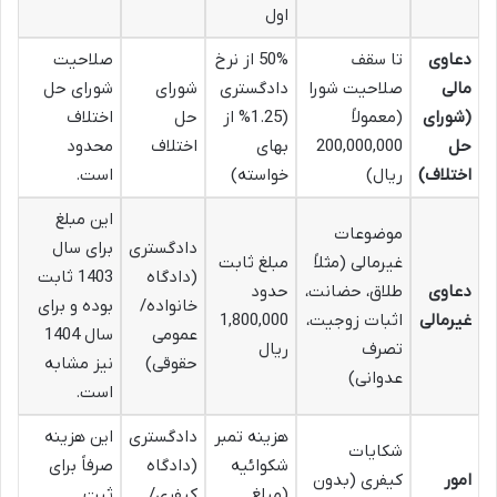
اول
دعاوی
تا سقف
50% از نرخ
صلاحیت
مالی
صلاحیت شورا
دادگستری
شورای
شورای حل
(شورای
(معمولاً
(1.25% از
حل
اختلاف
حل
200,000,000
بهای
اختلاف
محدود
اختلاف)
ریال)
خواسته)
است.
این مبلغ
موضوعات
دادگستری
برای سال
غیرمالی (مثلاً
مبلغ ثابت
(دادگاه
1403 ثابت
دعاوی
طلاق، حضانت،
حدود
خانواده/
بوده و برای
غیرمالی
اثبات زوجیت،
1,800,000
عمومی
سال 1404
تصرف
ریال
حقوقی)
نیز مشابه
عدوانی)
است.
هزینه تمبر
دادگستری
این هزینه
شکایات
شکوائیه
(دادگاه
صرفاً برای
امور
کیفری (بدون
(مبلغ
کیفری/
ثبت