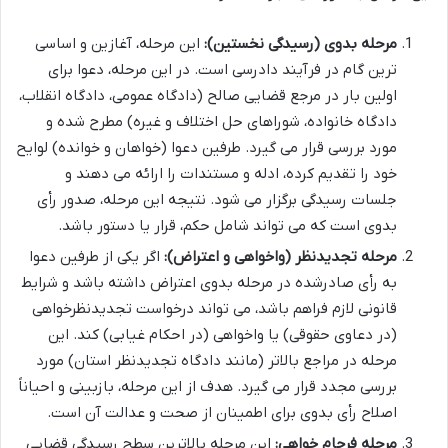
مرحله بدوی (رسیدگی نخستین):
این مرحله، آغازین و اساسی
ترین گام در فرآیند دادرسی است. در این مرحله، دعوا برای
اولین بار در مرجع قضایی صالح (دادگاه عمومی، دادگاه انقلاب،
دادگاه خانواده، شوراهای حل اختلاف و غیره) مطرح شده و
مورد بررسی قرار می گیرد. طرفین دعوا (خواهان و خوانده) لوایح
خود را تقدیم کرده، ادله و مستندات را ارائه می دهند و
جلسات رسیدگی برگزار می شود. نتیجه این مرحله، صدور رأی
بدوی است که می تواند شامل حکم، قرار یا دستور باشد.
مرحله تجدیدنظر (واخواهی و اعتراض):
اگر یکی از طرفین دعوا
به رأی صادرشده در مرحله بدوی اعتراض داشته باشد و شرایط
قانونی لازم فراهم باشد، می تواند درخواست تجدیدنظرخواهی
(در دعاوی حقوقی) یا واخواهی (در احکام غیابی) کند. این
مرحله در مراجع بالاتر (مانند دادگاه تجدیدنظر استان) مورد
بررسی مجدد قرار می گیرد. هدف از این مرحله، بازبینی و احیاناً
اصلاح رأی بدوی برای اطمینان از صحت و عدالت آن است.
مرحله فرجام خواهی:
این مرحله بالاترین سطح رسیدگی قضایی