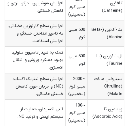
کافئین
افزایش هوشیاری، تمرکز، انرژی و
میلی گرم
(Caffeine)
کاهش خستگی.
(تخمینی)
افزایش سطح کارنوزین عضلانی،
بتا-آلانین (Beta-
500 میلی
به تاخیر انداختن خستگی و
Alanine)
گرم
افزایش استقامت.
کمک به هیدراتاسیون سلولی،
ال-تائورین (L-
500 میلی
بهبود عملکرد ورزشی و انتقال
Taurine)
گرم
اکسیژن.
سیترولین مالات
~2000
افزایش سطح نیتریک اکساید
(Citrulline
میلی گرم
(NO) و جریان خون، کاهش
Malate)
(تخمینی)
خستگی عضلانی.
~100
ویتامین C
آنتی اکسیدان، حمایت از
میلی گرم
(Ascorbic Acid)
سیستم ایمنی و تولید NO.
(تخمینی)