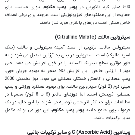
500 میلی گرم تائورین در
پودر پمپ مگنوم
، دوزی مناسب برای
حمایت از این عملکردهای فیزیولوژیکی است، هرچند برای برخی اهداف
خاص ممکن است دوزهای بالاتری مورد نیاز باشد.
سیترولین مالات (Citrulline Malate)
سیترولین مالات، ترکیبی از اسید آمینه سیترولین و مالات (نمک
اسید مالیک) است. سیترولین در بدن به آرژنین تبدیل می شود و به
طور مؤثری سطح نیتریک اکساید را در خون افزایش می دهد، حتی
بهتر از آرژنین خالص. این افزایش NO منجر به بهبود جریان خون،
پمپ عضلانی و کاهش خستگی عضلانی می شود. دوز تخمینی 2000
میلی گرم (2 گرم) سیترولین مالات، برای بهبود عملکرد ورزشی و پمپ
عضلانی اثربخش است، اما دوزهای بالاتر (6 تا 8 گرم) معمولاً در
مطالعات برای حداکثر اثربخشی توصیه می شوند. با این حال، در یک
فرمولاسیون جامع مانند
پودر پمپ مگنوم
، این دوز می تواند مکمل
سایر ترکیبات باشد.
ویتامین C (Ascorbic Acid) و سایر ترکیبات جانبی