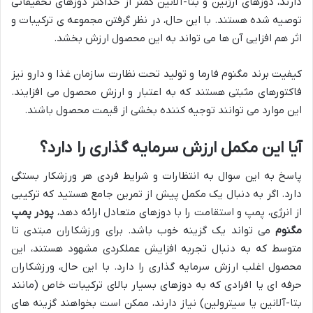
دارند، دوزهای آرژنین و بتا-آلانین کمتر از حداکثر دوزهای تحقیقاتی
توصیه شده هستند. با این حال، در نظر گرفتن مجموعه ی ترکیبات و
اثر هم افزایی آن ها می تواند به این محصول ارزش بخشد.
کیفیت برند مگنوم فارما و تولید تحت نظارت سازمان غذا و دارو نیز
فاکتورهای مثبتی هستند که به اعتبار و ارزش محصول می افزایند.
این موارد می توانند توجیه کننده بخشی از قیمت محصول باشند.
آیا این مکمل ارزش سرمایه گذاری را دارد؟
پاسخ به این سوال به انتظارات و شرایط فردی هر ورزشکار بستگی
دارد. اگر به دنبال یک مکمل پیش از تمرین جامع هستید که ترکیبی
از انرژی، پمپ و استقامت را با دوزهای متعادل ارائه دهد،
پودر پمپ
مگنوم
می تواند یک گزینه خوب باشد. برای ورزشکاران مبتدی تا
متوسط که به دنبال تجربه افزایش عملکردی مشهود هستند، این
محصول اغلب ارزش سرمایه گذاری را دارد. با این حال، ورزشکاران
حرفه ای یا افرادی که به دوزهای بسیار بالای ترکیبات خاص (مانند
بتا-آلانین یا سیترولین) نیاز دارند، ممکن است بخواهند گزینه های