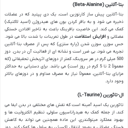
بتا-آلانین (Beta-Alanine)
بتا-آلانین پیش ساز کارنوزین است، یک دی پپتید که در عضلات
ذخیره می شود و به بافر کردن یون های هیدروژن (اسید لاکتیک)
کمک می کند. این خاصیت بافرینگ باعث به تاخیر افتادن خستگی
عضلانی و
افزایش استقامت
در طول تمرینات با شدت بالا می شود.
حس سوزن سوزن شدن (پاره ستزی) که پس از مصرف بتا-آلانین
تجربه می شود، بی ضرر است و نشانه ای از فعالیت آن در بدن. دوز
500 میلی گرم در هر سروینگ، کمتر از دوزهای اثربخش تحقیقاتی (که
معمولاً 2 تا 5 گرم در روز است) می باشد. برای دستیابی به حداکثر
مزایای بتا-آلانین، معمولاً نیاز به مصرف مداوم و در دوزهای بالاتر
وجود دارد.
ال-تائورین (L-Taurine)
تائورین یک اسید آمینه است که نقش های مختلفی در بدن ایفا می
کند، از جمله کمک به هیدراتاسیون سلولی، تنظیم الکترولیت ها و
بهبود عملکرد میتوکندری. این ماده همچنین می تواند به کاهش
خستگی عضلانی و بهبود انتقال اکسیژن به سلول ها کمک کند. دوز