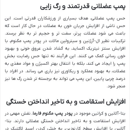
پمپ عضلانی قدرتمند و رگ زایی
حس پمپ عضلانی، هدف بسیاری از ورزشکاران قدرتی است. این
حس ناشی از افزایش جریان خون به عضلات در حال کار است که
باعث می شود عضلات پرتر، سفت تر و حجیم تر به نظر برسند.
ترکیبات نظیر ال-آرژنین و سیترولین مالات در پودر پمپ مگنوم، با
افزایش سنتز نیتریک اکساید، به گشاد شدن عروق خونی و بهبود
خون رسانی کمک می کنند. این فرآیند نه تنها حس رضایت بخش
پمپ را ایجاد می کند، بلکه با انتقال بهتر اکسیژن و مواد مغذی به
عضلات، به بهبود عملکرد و ریکاوری نیز یاری می رساند. در افراد با
درصد چربی پایین، این پمپ می تواند به برجسته تر شدن رگ ها نیز
منجر شود.
افزایش استقامت و به تاخیر انداختن خستگی
بتا-آلانین و کراتین موجود در
پودر پمپ مگنوم فارما
، نقش مهمی در
افزایش استقامت و به تاخیر انداختن خستگی عضلانی دارند. بتا-
آلانین با افزایش سطح کارنوزین، به خنثی کردن اسید لاکتیک در