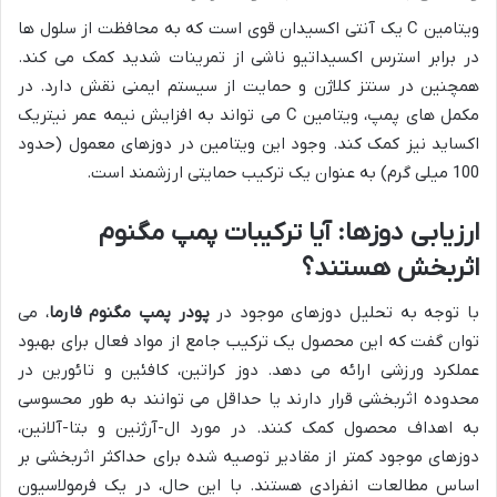
ویتامین C یک آنتی اکسیدان قوی است که به محافظت از سلول ها
در برابر استرس اکسیداتیو ناشی از تمرینات شدید کمک می کند.
همچنین در سنتز کلاژن و حمایت از سیستم ایمنی نقش دارد. در
مکمل های پمپ، ویتامین C می تواند به افزایش نیمه عمر نیتریک
اکساید نیز کمک کند. وجود این ویتامین در دوزهای معمول (حدود
100 میلی گرم) به عنوان یک ترکیب حمایتی ارزشمند است.
ارزیابی دوزها: آیا ترکیبات پمپ مگنوم
اثربخش هستند؟
با توجه به تحلیل دوزهای موجود در
پودر پمپ مگنوم فارما
، می
توان گفت که این محصول یک ترکیب جامع از مواد فعال برای بهبود
عملکرد ورزشی ارائه می دهد. دوز کراتین، کافئین و تائورین در
محدوده اثربخشی قرار دارند یا حداقل می توانند به طور محسوسی
به اهداف محصول کمک کنند. در مورد ال-آرژنین و بتا-آلانین،
دوزهای موجود کمتر از مقادیر توصیه شده برای حداکثر اثربخشی بر
اساس مطالعات انفرادی هستند. با این حال، در یک فرمولاسیون