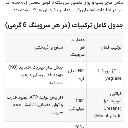
مکمل های پمپ و برای تکمیل سروینگ 6 گرمی تخمین زده شده اند،
زیرا در اطلاعات تفصیلی رقیب مقادیر دقیق آن ها ذکر نشده بود.
جدول کامل ترکیبات (در هر سروینگ 6 گرمی)
مقدار در
ترکیب فعال
هر
نقش و اثربخشی
سروینگ
پیش ساز نیتریک اکساید (NO)،
ال-آرژنین (L-
500 میلی
بهبود خون رسانی و پمپ
Arginine)
گرم
عضلانی.
کراتین
افزایش تولید ATP، بهبود قدرت
مونوهیدرات
1300
و توان عضلانی، افزایش حجم
(Creatine
میلی گرم
سلولی.
Monohydrate)
~200