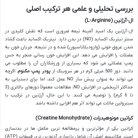
بررسی تحلیلی و علمی هر ترکیب اصلی
ال-آرژنین (L-Arginine)
ال-آرژنین یک اسید آمینه نیمه ضروری است که نقش کلیدی در
سنتز نیتریک اکساید (NO) در بدن دارد. نیتریک اکساید باعث گشاد
شدن عروق خونی (وازودیلاتاسیون) شده و در نتیجه، جریان خون به
عضلات را افزایش می دهد. این افزایش خون رسانی منجر به حس
پمپ عضلانی می شود که بسیاری از ورزشکاران آن را مطلوب می
دانند. دوز 500 میلی گرم در هر سروینگ از
پودر پمپ مگنوم
، اگرچه
می تواند به عنوان پیش ساز NO عمل کند، اما برای دستیابی به
حداکثر اثربخشی در افزایش NO، مطالعات معمولاً دوزهای بالاتری (3
تا 6 گرم) را توصیه می کنند. با این حال، آرژنین در ترکیب با
سیترولین مالات می تواند اثر هم افزایی داشته باشد.
کراتین مونوهیدرات (Creatine Monohydrate)
کراتین یکی از مؤثرترین و پرمطالعه ترین مکمل ها در بدنسازی
است. مکانیسم اصلی آن شامل بازسازی آدنوزین تری فسفات (ATP)