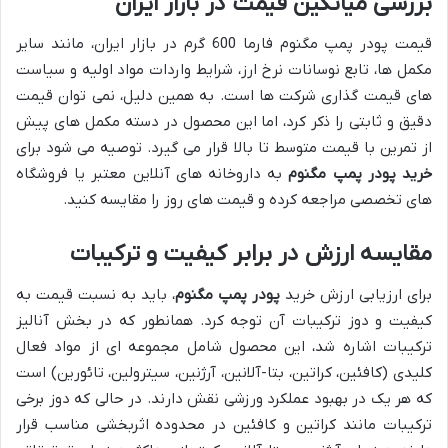
بررسی میانگین قیمت در بازار ایران
قیمت پودر پمپ مگنوم فارما 600 گرم در بازار ایران، مانند سایر
مکمل ها، تابع نوسانات نرخ ارز، شرایط واردات مواد اولیه و سیاست
های قیمت گذاری شرکت ها است. به همین دلیل، نمی توان قیمت
دقیق و ثابتی را ذکر کرد، اما این محصول در دسته مکمل های پیش
از تمرین با قیمت متوسط تا بالا قرار می گیرد. توصیه می شود برای
خرید پودر پمپ مگنوم
به داروخانه های آنلاین معتبر یا فروشگاه
های تخصصی مراجعه کرده و قیمت های روز را مقایسه کنید.
مقایسه ارزش در برابر کیفیت و ترکیبات
برای ارزیابی ارزش خرید
پودر پمپ مگنوم
، باید به نسبت قیمت به
کیفیت و دوز ترکیبات آن توجه کرد. همانطور که در بخش آنالیز
ترکیبات اشاره شد، این محصول شامل مجموعه ای از مواد فعال
کلیدی (کافئین، کراتین، بتا-آلانین، آرژنین، سیترولین، تائورین) است
که هر یک در بهبود عملکرد ورزشی نقش دارند. در حالی که دوز برخی
ترکیبات مانند کراتین و کافئین در محدوده اثربخشی مناسب قرار