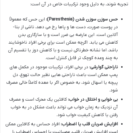
تجربه شوند، به دلیل وجود ترکیبات خاص در آن است:
حس سوزن سوزن شدن (Paresthesia):
این حس که معمولاً
در پوست صورت، دست ها و پاها رخ می دهد، ناشی از بتا-
آلانین است. این عارضه بی ضرر است و با سازگاری بدن
کاهش می یابد. اگرچه ممکن است برای برخی افراد ناخوشایند
باشد، اما نشانه خطرناکی نیست و با کاهش دوز یا تقسیم آن
به چند وعده کوچک تر قابل کنترل است.
ناراحتی گوارشی:
در برخی افراد، ترکیبات موجود در مکمل های
پمپ ممکن است باعث ناراحتی هایی نظیر حالت تهوع، دل
پیچه یا اسهال شود، به خصوص اگر با معده کاملاً خالی مصرف
شود.
بی خوابی و اختلال در خواب:
کافئین یک محرک است و مصرف
آن نزدیک به زمان خواب می تواند باعث مشکل در به خواب
رفتن یا کاهش کیفیت خواب شود.
افزایش ضربان قلب یا اضطراب:
افراد حساس به کافئین ممکن
است افزایش ضربان قلب، عصبانیت یا احساس اضطراب را