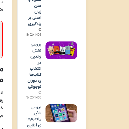
در
متن
مت
زبان
اصلی بر
یادگیری
28/02/1405
بررسی
نقش
والدین
در
م
انتخاب
کتاب‌ها
م
ی دوران
نوجوانی
ان
23/02/1405
رف
بررسی
خا
تاثیر
می
پلتفرم‌ها
ی آنلاین