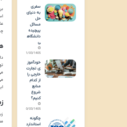
سفری
بر
به دنیای
اس
حل
عل
مسائل
پیچیده
چا
دانشگاه
ی
ه
31/03/1405
دا
خودآموز
تو
ی تجارت
می
خارجی را
می
از کدام
منابع
ای
شروع
کنیم؟
ز
20/03/1405
زب
چگونه
مع
استاندارد