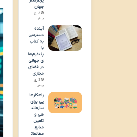
پرطرفدار
جهان
3 روز
پیش
آینده
دسترسی
به کتاب
با
پلتفرم‌ها
ی جهانی
در فضای
مجازی
3 روز
پیش
راهکارها
یی برای
سازماند
هی و
تامین
منابع
مطالعات