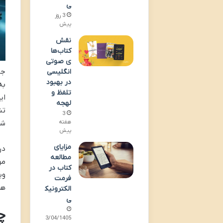
ی
3 روز
پیش
نقش
کتاب‌ها
ی صوتی
جه
انگلیسی
در بهبود
به
تلفظ و
ای
لهجه
تن
3
هفته
شغ
پیش
مزایای
در
مطالعه
مه
کتاب در
وی
فرمت
هم
الکترونیک
ی
چ
13/04/1405