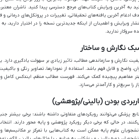
ید به آخرین ویرایش کتاب‌های مرجع دسترسی پیدا کنید. ناشران معتبر، 
ف ادغام آخرین یافته‌های تحقیقاتی، تغییرات در پروتکل‌های درمانی و ف
تشار ویرایش و اطمینان از اینکه جدیدترین نسخه را در اختیار دارید، به
ه سروکار ندارید.
بک نگارش و ساختار
فیت نگارش و سازماندهی مطالب، تاثیر زیادی بر سهولت یادگیری دارد. 
ان، واضح و قابل فهم باشد. استفاده از نمودارها، تصاویر رنگی و باکیفیت
تر مفاهیم پیچیده کمک می‌کند. فهرست مطالب منظم، ایندکس کامل و س
از را سریع‌تر و کارآمدتر می‌سازد.
ربردی بودن (بالینی/پژوهشی)
ابع پزشکی می‌توانند رویکردهای متفاوتی داشته باشند؛ برخی بیشتر جنب
‌کنند، در حالی که برخی دیگر رویکرد پژوهشی و پایه محور دارند. انتخا
نشجویان علوم پایه ممکن است به کتاب‌هایی با تمرکز بر مکانیسم‌ها و 
نشجویان دوره بالینی و پزشکان، به منابعی با مثال‌های بالینی، الگوریتم‌