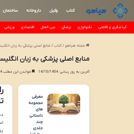
کتاب
وکیل
داروخانه
ساختمان
گردشگری و اقامتی
تکنولوژی
پزشکی
بین الملل
اقتصادی
ورزشی
مجله هیاهو
/
کتاب
/
منابع اصلی پزشکی به زبان انگلی
منابع اصلی پزشکی به زبان انگلیس
آخرین به روز رسانی: 14/10/1404
خواندن این مطلب 14 دقیقه زمان میبرد
ر
معرفی
ت
مجموعه‌
های
دس
داستانی
چند
اس
جلدی
پز