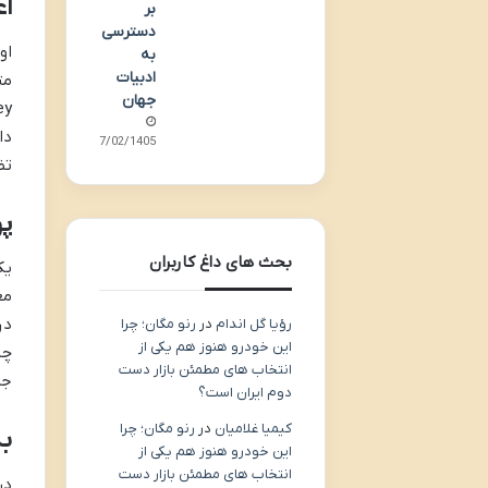
اع
بر
دسترسی
او
به
ادبیات
جهان
دا
17/02/1405
تض
پ
بحث های داغ کاربران
یک
مع
در
رؤیا گل اندام
در
رنو مگان؛ چرا
این خودرو هنوز هم یکی از
چن
انتخاب های مطمئن بازار دست
جز
دوم ایران است؟
کیمیا غلامیان
در
رنو مگان؛ چرا
به
این خودرو هنوز هم یکی از
انتخاب های مطمئن بازار دست
در