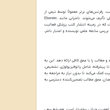
ت. رفرنس‌های برتر معمولاً توسط تیمی از
متخصصان برجسته، محققان پیشرو و اساتید دانشگاه‌های معتبر بین‌المللی تألیف می‌شوند. ناشرانی مانند Elsevier،
McGraw-Hill، Lippincott Willi و Thieme سال‌هاست که در زمینه انتشار کتب پزشکی فعالیت
بررسی سابقه علمی نویسنده و اعتبار ناشر،
 مطالب را با عمق کافی ارائه دهد. این به
تا پیشرفته، شامل پاتوفیزیولوژی، تشخیص،
ت کمک می‌کند تا بدون نیاز به مراجعه به
تخصصان، عمق مطالب تضمین‌کننده دسترسی به
از اهمیت حیاتی برخوردار است. همیشه سعی