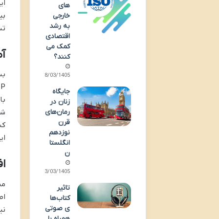
ای
های
بی
خارجی
به رشد
تب
اقتصادی
کمک می
آم
کنند؟
08/03/1405
جایگاه
با
زنان در
رمان‌های
شا
قرن
کش
نوزدهم
ای
انگلستا
ن
ا
03/03/1405
من
تاثیر
اط
کتاب‌ها
ی صوتی
نی
همراه با