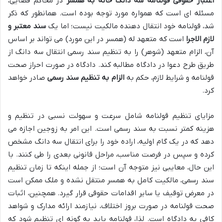
اعتبار حقوقی قولنامه سه دانگ خانه به همسر
در محاکم قضایی،
مسئله ای است که همواره مورد توجه بوده است. همانطور که ذکر
شد، قولنامه خود انتقال دهنده مالکیت نیست؛ اما یک
سند معتبر و
لازم الاجرا
است که متعهد له (همسر در این مورد) می تواند بر اساس
آن، الزام متعهد (شوهر) را به تنظیم سند رسمی انتقال سه دانگ از
طریق طرح دعوا در دادگاه مطالبه کند. دادگاه در صورت احراز صحت
قولنامه و شرایط لازم، حکم به
الزام به تنظیم سند رسمی
صادر خواهد
کرد.
مزایای تنظیم قولنامه شامل سرعت و سهولت نسبی در تنظیم و
هزینه کمتر نسبت به سند رسمی است. این امر به زوجین اجازه می
دهد که در یک گام اولیه، اراده خود را برای انتقال سه دانگ مشخص
کرده و سپس در فرصت مناسب، مراحل قانونی بعدی را طی کنند. با
این حال، معایبی نیز متوجه آن است؛ از جمله اینکه تا زمان تنظیم
سند رسمی، مالکیت کامل به همسر منتقل نشده و ملک ممکن است
در معرض توقیف یا سایر اقدامات حقوقی قرار گیرد. همچنین، اثبات
صحت قولنامه در صورت بروز اختلاف، نیازمند ارائه مدارک و شواهد
کافی به دادگاه است. لذا، قولنامه باید به گونه ای تنظیم شود که