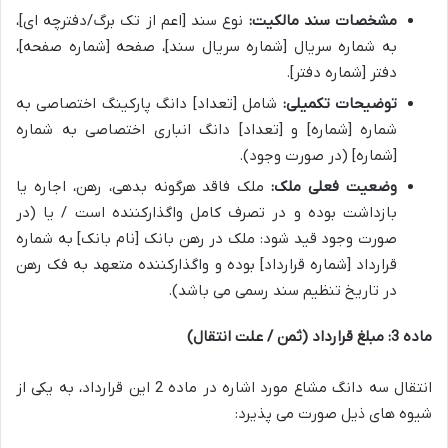
مشخصات سند مالکیت:
نوع سند [اعم از تک برگ/دفترچه ای]،
به شماره سریال [شماره سریال سند]، صفحه [شماره صفحه]،
دفتر [شماره دفتر].
توضیحات تکمیلی:
شامل [تعداد] دانگ پارکینگ اختصاصی به
شماره [شماره] و [تعداد] دانگ انباری اختصاصی به شماره
[شماره] (در صورت وجود).
وضعیت فعلی ملک:
ملک فاقد هرگونه بدهی، رهن، اجاره یا
بازداشت بوده و در تصرف کامل واگذارکننده است / یا (در
صورت وجود قید شود: ملک در رهن بانک [نام بانک] به شماره
قرارداد [شماره قرارداد] بوده و واگذارکننده متعهد به فک رهن
در تاریخ تنظیم سند رسمی می باشد).
ماده 3: مبلغ قرارداد (ثمن / علت انتقال)
انتقال سه دانگ مشاع مورد اشاره در ماده 2 این قرارداد، به یکی از
شیوه های ذیل صورت می پذیرد: