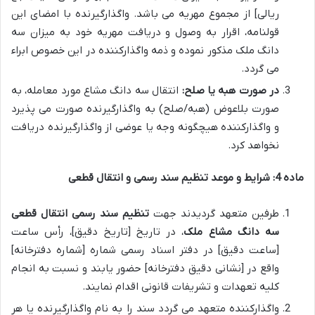
ریالی] از مجموع مهریه می باشد. واگذارگیرنده با امضای این
قولنامه، اقرار به وصول و دریافت مهریه خود به میزان سه
دانگ ملک مذکور نموده و ذمه واگذارکننده در این خصوص ابراء
می گردد.
در صورت هبه یا صلح:
انتقال سه دانگ مشاع مورد معامله، به
صورت بلاعوض (هبه/صلح) به واگذارگیرنده صورت می پذیرد
و واگذارکننده هیچگونه وجه یا عوضی از واگذارگیرنده دریافت
نخواهد کرد.
ماده 4: شرایط و موعد تنظیم سند رسمی و انتقال قطعی
طرفین متعهد گردیدند جهت
تنظیم سند رسمی انتقال قطعی
سه دانگ مشاع ملک
، در تاریخ [تاریخ دقیق]، رأس ساعت
[ساعت دقیق] در دفتر اسناد رسمی شماره [شماره دفترخانه]
واقع در [نشانی دقیق دفترخانه] حضور یابند و نسبت به انجام
کلیه تعهدات و تشریفات قانونی اقدام نمایند.
واگذارکننده متعهد می گردد سند را به نام واگذارگیرنده یا هر