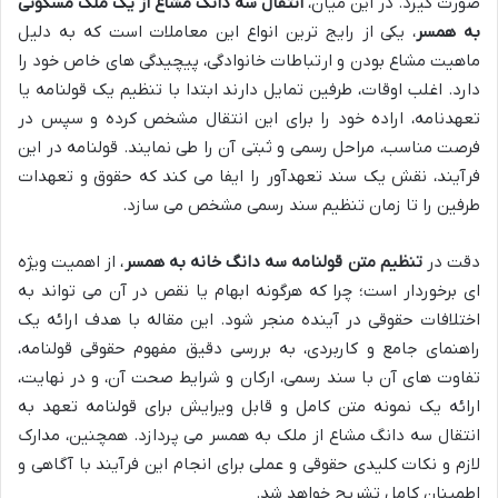
صورت گیرد. در این میان،
انتقال سه دانگ مشاع از یک ملک مسکونی
به همسر
، یکی از رایج ترین انواع این معاملات است که به دلیل
ماهیت مشاع بودن و ارتباطات خانوادگی، پیچیدگی های خاص خود را
دارد. اغلب اوقات، طرفین تمایل دارند ابتدا با تنظیم یک قولنامه یا
تعهدنامه، اراده خود را برای این انتقال مشخص کرده و سپس در
فرصت مناسب، مراحل رسمی و ثبتی آن را طی نمایند. قولنامه در این
فرآیند، نقش یک سند تعهدآور را ایفا می کند که حقوق و تعهدات
طرفین را تا زمان تنظیم سند رسمی مشخص می سازد.
دقت در
تنظیم متن قولنامه سه دانگ خانه به همسر
، از اهمیت ویژه
ای برخوردار است؛ چرا که هرگونه ابهام یا نقص در آن می تواند به
اختلافات حقوقی در آینده منجر شود. این مقاله با هدف ارائه یک
راهنمای جامع و کاربردی، به بررسی دقیق مفهوم حقوقی قولنامه،
تفاوت های آن با سند رسمی، ارکان و شرایط صحت آن، و در نهایت،
ارائه یک نمونه متن کامل و قابل ویرایش برای قولنامه تعهد به
انتقال سه دانگ مشاع از ملک به همسر می پردازد. همچنین، مدارک
لازم و نکات کلیدی حقوقی و عملی برای انجام این فرآیند با آگاهی و
اطمینان کامل تشریح خواهد شد.