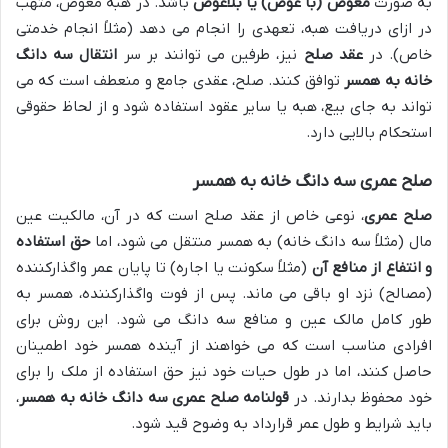
به صورت
معوض (با عوض) یا بلاعوض
باشد. در هبه معوض، متهب
در ازای دریافت هبه، تعهدی را انجام می دهد (مثلاً انجام خدمتی
خاص). در
عقد صلح
نیز، طرفین می توانند بر سر
انتقال سه دانگ
خانه به همسر
توافق کنند. صلح، عقدی جامع و منعطف است که می
تواند به جای بیع، هبه یا سایر عقود استفاده شود و از لحاظ حقوقی
استحکام بالایی دارد.
صلح عمری سه دانگ خانه به همسر
صلح عمری
، نوعی خاص از عقد صلح است که در آن، مالکیت عین
مال (مثلاً سه دانگ خانه) به همسر منتقل می شود، اما
حق استفاده
و انتفاع از منافع آن
(مثلاً سکونت یا اجاره) تا پایان عمر واگذارکننده
(مصالح) نزد او باقی می ماند. پس از فوت واگذارکننده، همسر به
طور کامل مالک عین و منافع سه دانگ می شود. این روش برای
افرادی مناسب است که می خواهند از آینده همسر خود اطمینان
حاصل کنند، اما در طول حیات خود نیز حق استفاده از ملک را برای
خود محفوظ بدارند. در
قولنامه صلح عمری سه دانگ خانه به همسر
،
باید شرایط و طول عمر قرارداد به وضوح قید شود.