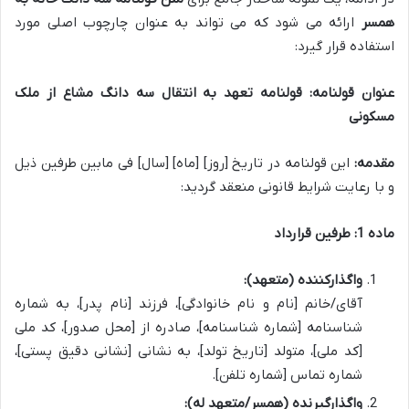
همسر
ارائه می شود که می تواند به عنوان چارچوب اصلی مورد
استفاده قرار گیرد:
عنوان قولنامه:
قولنامه تعهد به انتقال سه دانگ مشاع از ملک
مسکونی
مقدمه:
این قولنامه در تاریخ [روز] [ماه] [سال] فی مابین طرفین ذیل
و با رعایت شرایط قانونی منعقد گردید:
ماده 1: طرفین قرارداد
واگذارکننده (متعهد):
آقای/خانم [نام و نام خانوادگی]، فرزند [نام پدر]، به شماره
شناسنامه [شماره شناسنامه]، صادره از [محل صدور]، کد ملی
[کد ملی]، متولد [تاریخ تولد]، به نشانی [نشانی دقیق پستی]،
شماره تماس [شماره تلفن].
واگذارگیرنده (همسر/متعهد له):