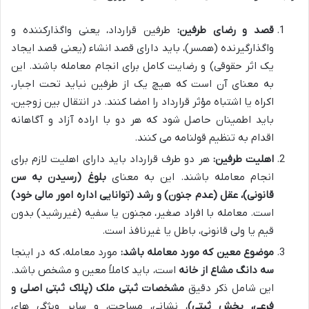
قصد و رضای طرفین:
طرفین قرارداد، یعنی واگذارکننده و
واگذارگیرنده (همسر)، باید دارای قصد انشاء (یعنی قصد ایجاد
یک اثر حقوقی) و رضایت کامل برای انجام معامله باشند. این
به معنای آن است که هیچ یک از طرفین نباید تحت اجبار،
اکراه یا اشتباه مؤثر قرارداد را امضا کنند. در انتقال بین زوجین،
باید اطمینان حاصل شود که هر دو با اراده آزاد و آگاهانه
اقدام به تنظیم قولنامه می کنند.
اهلیت طرفین:
هر دو طرف قرارداد باید دارای اهلیت لازم برای
انجام معامله باشند. این به معنای
بلوغ (رسیدن به سن
قانونی)، عقل (عدم جنون) و رشد (توانایی اداره امور مالی خود)
است. معامله با افراد صغیر، مجنون یا سفیه (غیررشید) بدون
قیم یا ولی قانونی، باطل یا غیرنافذ است.
موضوع معین که مورد معامله باشد:
مورد معامله، که در اینجا
سه دانگ مشاع از خانه
است، باید کاملاً معین و مشخص باشد.
این شامل ذکر دقیق
مشخصات ثبتی ملک (پلاک ثبتی اصلی و
فرعی، بخش ثبتی)
، نشانی، مساحت، و سایر ویژگی های