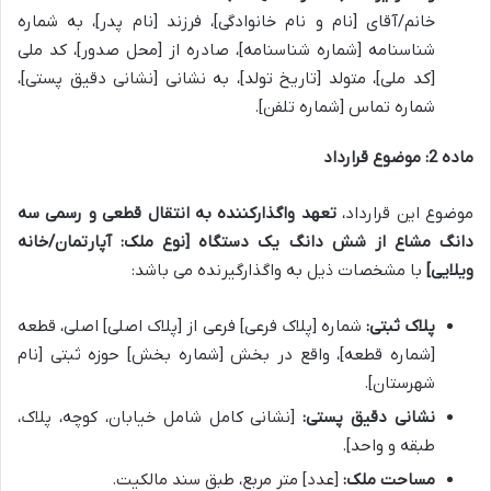
خانم/آقای [نام و نام خانوادگی]، فرزند [نام پدر]، به شماره
شناسنامه [شماره شناسنامه]، صادره از [محل صدور]، کد ملی
[کد ملی]، متولد [تاریخ تولد]، به نشانی [نشانی دقیق پستی]،
شماره تماس [شماره تلفن].
ماده 2: موضوع قرارداد
موضوع این قرارداد،
تعهد واگذارکننده به انتقال قطعی و رسمی سه
دانگ مشاع از شش دانگ یک دستگاه [نوع ملک: آپارتمان/خانه
ویلایی]
با مشخصات ذیل به واگذارگیرنده می باشد:
پلاک ثبتی:
شماره [پلاک فرعی] فرعی از [پلاک اصلی] اصلی، قطعه
[شماره قطعه]، واقع در بخش [شماره بخش] حوزه ثبتی [نام
شهرستان].
نشانی دقیق پستی:
[نشانی کامل شامل خیابان، کوچه، پلاک،
طبقه و واحد].
مساحت ملک:
[عدد] متر مربع، طبق سند مالکیت.