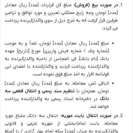
در صورت بیع (فروش):
مبلغ کل قرارداد، [عدد] ریال معادل
[عدد] تومان وجه رایج مملکتی تعیین و مورد توافق و تراضی
طرفین قرار گرفت که به شرح ذیل از سوی واگذارگیرنده پرداخت
می گردد:
مبلغ [عدد] ریال معادل [عدد] تومان، نقداً و به موجب
[شماره چک / شماره فیش واریزی] مورخ [تاریخ] عهده
بانک [نام بانک]، فی المجلس از ناحیه واگذارگیرنده به
واگذارکننده پرداخت گردید و واگذارکننده با امضای این
قولنامه اقرار به اخذ مبلغ فوق نموده است.
الباقی ثمن معامله، به مبلغ [عدد] ریال معادل [عدد]
تومان، همزمان با
تنظیم سند رسمی و انتقال قطعی سه
دانگ
در دفترخانه اسناد رسمی به واگذارکننده پرداخت
خواهد شد.
در صورت انتقال بابت مهریه:
انتقال سه دانگ مشاع مورد
معامله، بابت تمام/بخشی از مهریه شرعی و قانونی
واگذارگیرنده به میزان [عدد] سکه تمام بهار آزادی / یا [مبلغ