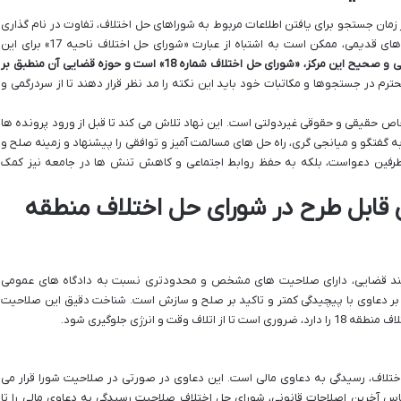
زمان جستجو برای یافتن اطلاعات مربوط به شوراهای حل اختلاف، تفاوت در نام گذاری
«منطقه» و «ناحیه» است. در برخی منابع یا نقشه های قدیمی، ممکن است به اشتباه از عبارت «شورای حل اختلاف ناحیه 17» برای این
اما باید تأکید کرد که نام رسمی و صحیح این مرکز، «شورای حل اختلاف شماره 18» است و حوزه قضایی آن منطبق بر
ترم در جستجوها و مکاتبات خود باید این نکته را مد نظر قرار دهند تا از سردرگمی و
ص حقیقی و حقوقی غیردولتی است. این نهاد تلاش می کند تا قبل از ورود پرونده ها
ه گفتگو و میانجی گری، راه حل های مسالمت آمیز و توافقی را پیشنهاد و زمینه صلح و
فع طرفین دعواست، بلکه به حفظ روابط اجتماعی و کاهش تنش ها در جامعه نیز کمک
 قابل طرح در شورای حل اختلاف منطقه
آیند قضایی، دارای صلاحیت های مشخص و محدودتری نسبت به دادگاه های عمومی
بر دعاوی با پیچیدگی کمتر و تاکید بر صلح و سازش است. شناخت دقیق این صلاحیت
 و انرژی جلوگیری شود.
اف، رسیدگی به دعاوی مالی است. این دعاوی در صورتی در صلاحیت شورا قرار می
س آخرین اصلاحات قانونی، شورای حل اختلاف صلاحیت رسیدگی به دعاوی مالی را تا