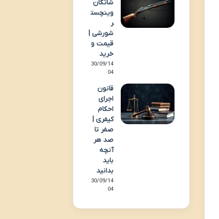
شاتگان
وینچست
ر
شورشی |
قیمت و
خرید
30/09/14
04
قانون
اجرای
احکام
کیفری |
صفر تا
صد هر
آنچه
باید
بدانید
30/09/14
04