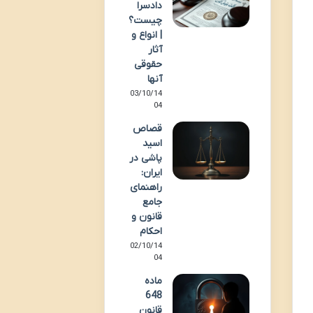
دادسرا
چیست؟
| انواع و
آثار
حقوقی
آنها
03/10/14
04
قصاص
اسید
پاشی در
ایران:
راهنمای
جامع
قانون و
احکام
02/10/14
04
ماده
648
قانون