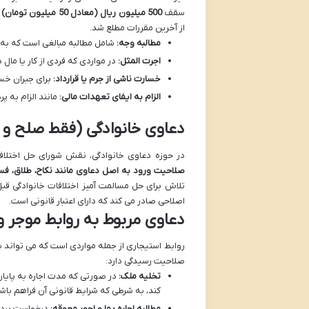
سقف
500 میلیون ریال (معادل 50 میلیون تومان)
د
از آخرین مقررات مطلع شد.
مطالبه وجه:
شامل مطالبه مبالغی است که به م
اجرت المثل:
در مواردی که فردی از کار یا مال
خسارت ناشی از جرم یا قرارداد:
برای جبران خسا
الزام به ایفای تعهدات مالی:
مانند الزام به 
دعاوی خانوادگی (فقط صلح و
در حوزه دعاوی خانوادگی، نقش شورای حل اختلاف منطقه 18 به طور عمده بر صلح و سازش و میانجی
صلاحیت ورود به اصل دعاوی مانند نکاح، طلاق، فسخ
تلاش برای حل مسالمت آمیز اختلافات خانوادگی قبل
اصلاحی صادر می کند که دارای اعتبار قانونی است.
دعاوی مربوط به روابط موجر 
صلاحیت رسیدگی دارد:
تخلیه ملک:
در صورتی که مدت اجاره به پایان
کند، به شرطی که شرایط قانونی آن فراهم باش
مطالبه اجاره بها و اجور معوقه:
درخواست پرداخ