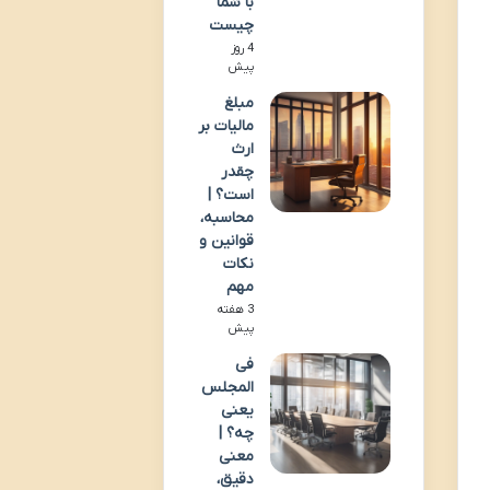
با شما
چیست
4 روز
پیش
مبلغ
مالیات بر
ارث
چقدر
است؟ |
محاسبه،
قوانین و
نکات
مهم
3 هفته
پیش
فی
المجلس
یعنی
چه؟ |
معنی
دقیق،