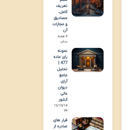
تعریف
کامل،
مصادیق
و مجازات
آن
4 هفته
پیش
نمونه
رای ماده
477 |
تحلیل
جامع
آرای
دیوان
عالی
کشور
15/10/14
04
قرار های
صادره از