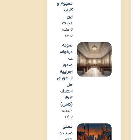
مفهوم و
کاربرد
این
عبارت
3 هفته
پیش
نمونه
درخواس
ت
صدور
اجراییه
از شورای
حل
اختلاف
۱۴۰۳
(کامل)
4 هفته
پیش
معنی
ضرب و
شتم –