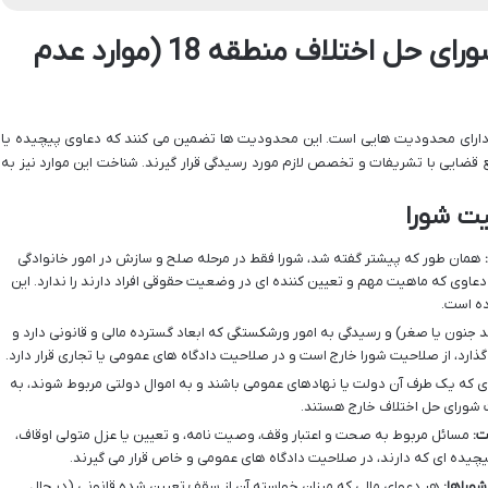
دعاوی خارج از صلاحیت شورای حل اختلاف منطقه 18 (موارد عدم
دارای محدودیت هایی است. این محدودیت ها تضمین می کنند که دعاوی پیچیده یا
 قضایی با تشریفات و تخصص لازم مورد رسیدگی قرار گیرند. شناخت این موارد نیز به
یت شورا
همان طور که پیشتر گفته شد، شورا فقط در مرحله صلح و سازش در امور خانوادگی
عاوی که ماهیت مهم و تعیین کننده ای در وضعیت حقوقی افراد دارند را ندارد. این
ده است.
نون یا صغر) و رسیدگی به امور ورشکستگی که ابعاد گسترده مالی و قانونی دارد و
ذارد، از صلاحیت شورا خارج است و در صلاحیت دادگاه های عمومی یا تجاری قرار دارد.
 که یک طرف آن دولت یا نهادهای عمومی باشند و به اموال دولتی مربوط شوند، به
شورای حل اختلاف خارج هستند.
ت:
مسائل مربوط به صحت و اعتبار وقف، وصیت نامه، و تعیین یا عزل متولی اوقاف،
یچیده ای که دارند، در صلاحیت دادگاه های عمومی و خاص قرار می گیرند.
شوراها:
هر دعوای مالی که میزان خواسته آن از سقف تعیین شده قانونی (در حال