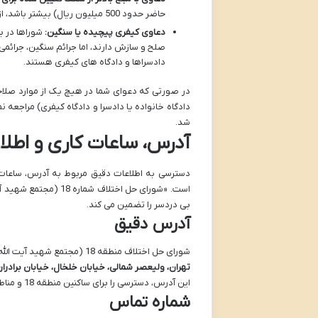
حاضر حدود 500 میلیون ریال) بیشتر باشد، از صلاحیت شورا خارج است و باید در دادگاه های حقوقی طرح شود.
دعاوی کیفری پیچیده یا سنگین:
شوراها در ب
صلح و سازش دارند، اما جرائم سنگین، جرائمی
دادسراها و دادگاه های کیفری هستند.
در صورتی که دعوای شما در هیچ یک از موارد صلاح
دادگاه خانواده یا دادسرا و دادگاه کیفری) مراجعه نم
شد.
آدرس، ساعات کاری و اطلا
دسترسی به اطلاعات دقیق مربوط به آدرس، ساعات 
است. «شورای حل اختلا
بی دردسر را تضمین می کند.
آدرس دقیق
شورای حل اختلاف منطقه 18 (مجتمع شهید آیت الله سعیدی) در آدرس زیر واقع شده است:
تهران، ولیعصر شمالی، خیابان خلخال، خیابان برادرا
این آدرس، دسترسی را برای ساکنین منطقه 18 و مناطق همجوار نسبتاً آسان می سازد.
شماره تماس