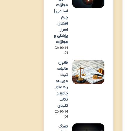
مجازات
اسلامی |
جرم
افشای
اسرار
پزشکی و
مجازات
02/10/14
04
قانون
مالیات
ثبت
مهریه:
راهنمای
جامع و
نکات
کلیدی
02/10/14
04
تفنگ