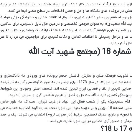
 و تسریع فرآیند عدالت، در کنار دادگستری ایجاد شده اند. این نهادها، که بر پایه
 بار پرونده های دادگاه ها و حل و فصل اختلافات در سطح محلی ایفا می کنند.
یت قابل توجه، همچون سایر مناطق شهری، با انواع اختلافات مدنی و خانوادگی جزئی مواجه
اف شماره 18 (مجتمع شهید آیت الله سعیدی)» به عنوان مرجعی تخصصی و در عین حال قابل دسترس، برای ساکنین
ل و فصل دعاوی فراهم آورده است. این مقاله با هدف ارائه یک راهنمای جامع و دقیق،
 ها و مراحل رسیدگی تا اطلاعات تماس و نکات کلیدی برای مراجعین، می پردازد تا هر
مل گام بردارد.
معرفی شورای حل اختلاف شماره 18 (مجتمع شهید آیت الله
دف تقویت فرهنگ صلح و سازش، کاهش حجم پرونده های ورودی به دادگستری و
افزایش مشارکت های مردمی در حل اختلافات، ایجاد شده اند. این شوراها در سال 1378، برای اولین بار به صورت آزمایشی آغاز به کار کردند
دایی ناپذیر از نظام قضایی ایران تبدیل شده اند. فلسفه اصلی وجودی این شوراها،
چیدگی کمتری دارد یا قابلیت حل و فصل از طریق میانجی گری و سازش را دارند.
 18 (مجتمع شهید آیت الله سعیدی)» یکی از شعب فعال این نهاد در غرب تهران است که به طور خاص
مسئولیت رسیدگی به دعاوی و اختلافات در حوزه قضایی منطقه 18 تهران را بر عهده دارد. این شورا تحت نظارت قوه قضاییه فعالیت می
ن، با تجربه و دارای مدرک تحصیلی مرتبط (در صورت لزوم) انتخاب می شوند. یک یا چند
یدگی و صدور آرای قضایی در این شورا نظارت می کنند.
1؟