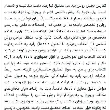
نگارش بخش روش شناسی تحقیق نیازمند دقت، شفافیت و انسجام
است. برای تهیه یک روش شناسی قوی در پروپوزال، توجه به نکات
کلیدی می‌تواند بسیار کمک‌کننده باشد. اولاً، زبان نوشتار باید ساده،
روان و تخصصی باشد؛ به این معنی که از اصطلاحات علمی به درستی
استفاده شود اما توضیحات به گونه‌ای ارائه شوند که برای خواننده
متخصص در حوزه قابل درک باشند. ثانیاً، توالی منطقی مراحل روش
شناسی (از انتخاب رویکرد تا تحلیل داده‌ها) باید به دقت رعایت
شود. ثالثاً، هر تصمیمی که در طراحی روش شناسی گرفته می‌شود
(مانند انتخاب نوع نمونه‌گیری یا
ابزار جمع‌آوری داده
) باید با ارائه
دلایل منطقی و علمی توجیه شود و نشان داده شود که چرا این
انتخاب برای پاسخ به سوال تحقیق مناسب‌ترین گزینه است. رابعاً،
جزئیات اجرایی باید به اندازه کافی تشریح شوند؛ به عنوان مثال،
نحوه دسترسی به نمونه، فرآیند اجرای مصاحبه یا توزیع پرسشنامه، و
مراحل دقیق تحلیل داده‌ها. خامساً، باید به ارتباط میان بخش‌های
مختلف پروپوزال، به ویژه ارتباط روش شناسی با سوالات و اهداف
تحقیق، توجه ویژه‌ای داشت. روش شناسی باید به وضوح نشان دهد
که چگونه قرار است به اهداف تحقیق دست یابیم. همچنین، بازبینی