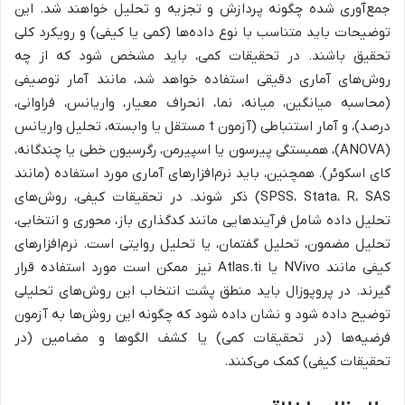
جمع‌آوری شده چگونه پردازش و تجزیه و تحلیل خواهند شد. این
توضیحات باید متناسب با نوع داده‌ها (کمی یا کیفی) و رویکرد کلی
تحقیق باشند. در تحقیقات کمی، باید مشخص شود که از چه
روش‌های آماری دقیقی استفاده خواهد شد، مانند آمار توصیفی
(محاسبه میانگین، میانه، نما، انحراف معیار، واریانس، فراوانی،
درصد)، و آمار استنباطی (آزمون t مستقل یا وابسته، تحلیل واریانس
(ANOVA)، همبستگی پیرسون یا اسپیرمن، رگرسیون خطی یا چندگانه،
کای اسکوئر). همچنین، باید نرم‌افزارهای آماری مورد استفاده (مانند
SPSS، Stata، R، SAS) ذکر شوند. در تحقیقات کیفی، روش‌های
تحلیل داده شامل فرآیندهایی مانند کدگذاری باز، محوری و انتخابی،
تحلیل مضمون، تحلیل گفتمان، یا تحلیل روایتی است. نرم‌افزارهای
کیفی مانند NVivo یا Atlas.ti نیز ممکن است مورد استفاده قرار
گیرند. در پروپوزال باید منطق پشت انتخاب این روش‌های تحلیلی
توضیح داده شود و نشان داده شود که چگونه این روش‌ها به آزمون
فرضیه‌ها (در تحقیقات کمی) یا کشف الگوها و مضامین (در
تحقیقات کیفی) کمک می‌کنند.