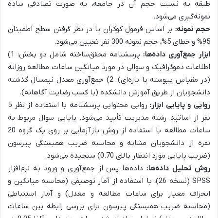
طبقه به نسبت حجم آن در جامعه، به صورت تصادفی ساده
نمونه‌گیری می‌شود.
حجم نمونه:
بر اساس فرمول کوکران با در نظر گرفتن سطح اطمینان
95% و خطای 5%، حجم نمونه 300 نفر تعیین می‌شود.
ابزار جمع‌آوری داده‌ها:
پرسشنامه محقق‌ساخته شامل دو بخش: 1)
اطلاعات دموگرافیک و سوالی در مورد میانگین ساعات مطالعه روزانه
(در مقیاس پیوسته یا بازه‌ای). 2) جمع‌آوری معدل نیمسال گذشته
دانشجویان از طریق آموزش دانشکده (با کسب رضایت آگاهانه).
روایی و پایایی ابزار:
روایی محتوایی پرسشنامه با استفاده از نظر 5
نفر از اساتید رشته مدیریت تأیید می‌شود. پایایی سوال مربوط به
ساعات مطالعه با استفاده از روش بازآزمایی بر روی یک گروه 20
نفره از دانشجویان مشابه و محاسبه ضریب همبستگی پیرسون
(ضریب پایایی مورد انتظار بالای 0.70) سنجیده می‌شود.
روش تحلیل داده‌ها:
داده‌ها پس از جمع‌آوری و ورود به نرم‌افزار
SPSS (نسخه 26)، با استفاده از آمار توصیفی (محاسبه میانگین و
انحراف معیار برای ساعات مطالعه و معدل) و آمار استنباطی
(محاسبه ضریب همبستگی پیرسون برای بررسی رابطه بین ساعات