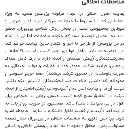
ملاحظات اخلاقی
رعایت اصول اخلاقی در انجام هرگونه پژوهش علمی، به ویژه
تحقیقاتی که با انسان‌ها یا حیوانات سروکار دارند، امری ضروری و
غیرقابل چشم‌پوشی است. در بخش روش شناسی پروپوزال، محقق
باید به تفصیل توضیح دهد که چگونه ملاحظات اخلاقی در تمام
مراحل پژوهش، از طراحی تا اجرا و انتشار نتایج، رعایت خواهد شد.
این توضیحات باید شامل مواردی نظیر کسب رضایت آگاهانه از
مشارکت‌کنندگان (یعنی اطمینان از اینکه افراد با درک کامل اهداف
پژوهش، فرآیند شرکت، حقوق خود و خطرات و فواید احتمالی، به
صورت داوطلبانه در تحقیق شرکت می‌کنند)، حفظ حریم خصوصی و
محرمانه نگه داشتن اطلاعات مشارکت‌کنندگان، ناشناس نگه داشتن
هویت آن‌ها، و رعایت اصل عدم آسیب‌رسانی (یعنی اطمینان از اینکه
شرکت در تحقیق هیچ گونه آسیب جسمی، روانی یا اجتماعی برای
افراد در پی نخواهد داشت) باشد. همچنین، در صورت لزوم، باید به
فرآیند اخذ تأییدیه از کمیته اخلاق دانشگاه یا سازمان مربوطه اشاره
شود. پرداختن دقیق به ملاحظات اخلاقی در پروپوزال نشان‌دهنده
مسئولیت‌پذیری محقق و تعهد او به انجام پژوهشی اخلاقی و انسانی