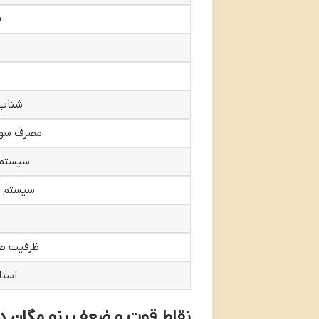
ق
شتاب ص
مصرف سوخ
سیستم 
سیستم ت
ظرفیت ص
استا
نقاط قوت و ضعف رنو مگان در