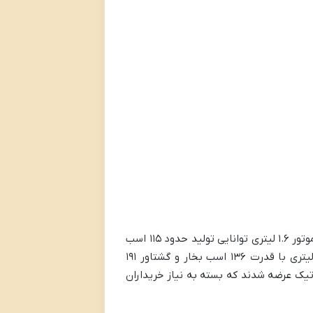
رنو مگان در ایران با چند نوع پیشرانه عرضه شد که متداول‌ترین آن‌ها موتور ۱.۶ لیتری و ۲ لیتری چهار سیلندر بودند. موتور ۱.۶ لیتری توانایی تولید حدود ۱۱۵ اسب
بخار قدرت را داشت و بیشتر برای افرادی که به مصرف سوخت پایین‌تر اهمیت می‌دادند مناسب بود. اما نسخه ۲ لیتری با قدرت ۱۳۶ اسب بخار و گشتاور ۱۹۱
اتیک عرضه شدند که بسته به نیاز خریداران