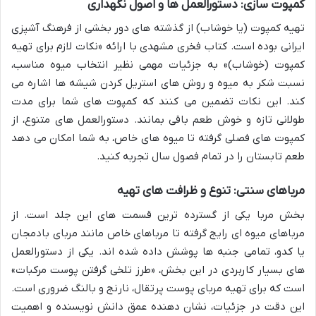
کمپوت سازی: دستورالعمل ها و اصول نگهداری
تهیه کمپوت (یا خوشاب) از گذشته های دور بخشی از فرهنگ آشپزی
ایرانی بوده است. کتاب فخری مشهدی با ارائه «نکات لازم برای تهیه
کمپوت (خوشاب)» به جزئیات مهمی نظیر انتخاب میوه مناسب،
نسبت شکر به میوه و روش های استریل کردن شیشه ها اشاره می
کند. این نکات تضمین می کنند که کمپوت های شما برای مدت
طولانی تازه و خوش طعم باقی بمانند. دستورالعمل های متنوع، از
کمپوت های فصلی گرفته تا میوه های خاص، به شما امکان می دهد
طعم تابستان را در تمام فصول سال تجربه کنید.
مرباهای سنتی: تنوع و ظرافت های تهیه
بخش مربا یکی از گسترده ترین قسمت های این جلد است. از
مرباهای میوه ای رایج گرفته تا مرباهای خاص مانند مربای بادمجان
یا کدو، تمامی جنبه ها پوشش داده شده اند. یکی از دستورالعمل
های بسیار کاربردی در این بخش، «طرز تلخی گرفتن پوست مرکبات»
است که برای تهیه مربای پوست پرتقال، نارنج و بالنگ ضروری است.
این دقت در جزئیات، نشان دهنده عمق دانش نویسنده و اهمیت