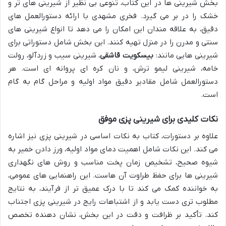
بخش شیرینی ها در این کتاب، تنوعی بی نظیر از شیرینی های تر و
خشک را در بر می گیرد. فخری مشهدی با ارائه دستورالعمل های
دقیق، به علاقه مندان این امکان را می دهد تا انواع شیرینی های
سنتی و مدرن را در منزل تهیه کنند. این بخش شامل دستوراتی برای
شیرینی هایی مانند:
بیسکویت قاشقی
، شیرینی سیب و زردآلو، رولت
خامه، شیرینی لیمو ترش، و نان کره ای پروانه ای است. هر
دستورالعمل شامل مقادیر دقیق مواد اولیه و مراحل گام به گام
است.
نکات کلیدی برای شیرینی پزی موفق
علاوه بر دستورات، کتاب به نکات اساسی در شیرینی پزی نیز اشاره
می کند. این نکات شامل اهمیت دمای مواد اولیه، ورز دادن خمیر به
شیوه صحیح، تشخیص زمان پخت مناسب و روش های نگهداری
شیرینی ها برای حفظ طراوت آن هاست. این راهنمایی های عمومی،
به خواننده کمک می کند تا با درک عمیق تر از فرآیند، به نتایج
مطلوب تری دست یابد و از اشتباهات رایج در شیرینی پزی اجتناب
کند. تأکید بر ظرافت و دقت در این بخش، نشان دهنده تخصص