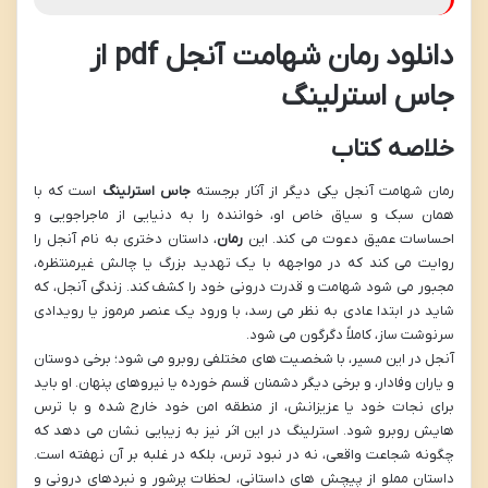
دانلود رمان شهامت آنجل pdf از
جاس استرلینگ
خلاصه کتاب
رمان شهامت آنجل یکی دیگر از آثار برجسته
جاس استرلینگ
است که با
همان سبک و سیاق خاص او، خواننده را به دنیایی از ماجراجویی و
احساسات عمیق دعوت می کند. این
رمان
، داستان دختری به نام آنجل را
روایت می کند که در مواجهه با یک تهدید بزرگ یا چالش غیرمنتظره،
مجبور می شود شهامت و قدرت درونی خود را کشف کند. زندگی آنجل، که
شاید در ابتدا عادی به نظر می رسد، با ورود یک عنصر مرموز یا رویدادی
سرنوشت ساز، کاملاً دگرگون می شود.
آنجل در این مسیر، با شخصیت های مختلفی روبرو می شود؛ برخی دوستان
و یاران وفادار، و برخی دیگر دشمنان قسم خورده یا نیروهای پنهان. او باید
برای نجات خود یا عزیزانش، از منطقه امن خود خارج شده و با ترس
هایش روبرو شود. استرلینگ در این اثر نیز به زیبایی نشان می دهد که
چگونه شجاعت واقعی، نه در نبود ترس، بلکه در غلبه بر آن نهفته است.
داستان مملو از پیچش های داستانی، لحظات پرشور و نبردهای درونی و