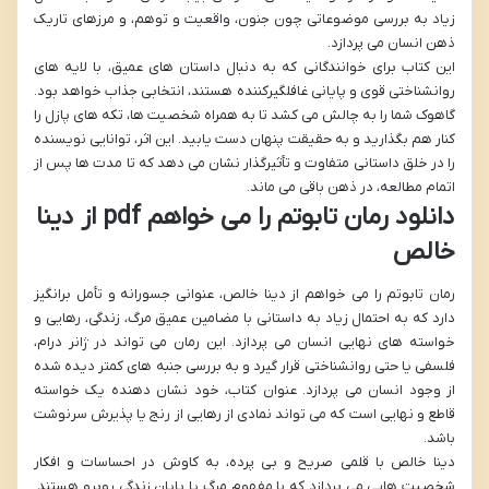
زیاد به بررسی موضوعاتی چون جنون، واقعیت و توهم، و مرزهای تاریک
ذهن انسان می پردازد.
این کتاب برای خوانندگانی که به دنبال داستان های عمیق، با لایه های
روانشناختی قوی و پایانی غافلگیرکننده هستند، انتخابی جذاب خواهد بود.
گاهوک شما را به چالش می کشد تا به همراه شخصیت ها، تکه های پازل را
کنار هم بگذارید و به حقیقت پنهان دست یابید. این اثر، توانایی نویسنده
را در خلق داستانی متفاوت و تأثیرگذار نشان می دهد که تا مدت ها پس از
اتمام مطالعه، در ذهن باقی می ماند.
دانلود رمان تابوتم را می خواهم pdf از دینا
خالص
رمان تابوتم را می خواهم از دینا خالص، عنوانی جسورانه و تأمل برانگیز
دارد که به احتمال زیاد به داستانی با مضامین عمیق مرگ، زندگی، رهایی و
خواسته های نهایی انسان می پردازد. این رمان می تواند در ژانر درام،
فلسفی یا حتی روانشناختی قرار گیرد و به بررسی جنبه های کمتر دیده شده
از وجود انسان می پردازد. عنوان کتاب، خود نشان دهنده یک خواسته
قاطع و نهایی است که می تواند نمادی از رهایی از رنج یا پذیرش سرنوشت
باشد.
دینا خالص با قلمی صریح و بی پرده، به کاوش در احساسات و افکار
شخصیت هایی می پردازد که با مفهوم مرگ یا پایان زندگی روبرو هستند.