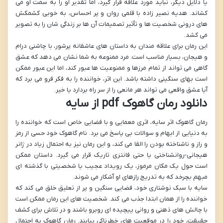
یا دلایل دیگر، نباید مورد علاقه قرار گیرد، اما تقدیر او را به سمت او می
کشاند. هدیه نصیر زاده با قلمی روان و پر احساس، به خوبی کشمکش
های درونی شخصیت ها و تأثیر تصمیمات آن ها بر زندگی شان را به تصویر
می کشد.
این رمان برای علاقه مندان به داستان های عاشقانه پرشور، با چاشنی درام
و هیجان، بسیار مناسب است. مرد ممنوعه به شما نشان می دهد که عشق
گاهی می تواند از تمام مرزها و ممنوعیت ها عبور کند، اما این عبور ممکن
است بهای سنگینی داشته باشد. این اثر، خواننده را به فکر فرو می برد که
آیا عشق واقعی می تواند هر مانعی را از سر راه بردارد یا خیر.
دانلود رمان گاهوک pdf از سایه
رمان گاهوک اثر سایه، اثری معمایی و با فضایی خاص است که خواننده را
به دنیایی از ابهام و سوالات بی پاسخ می برد. نام گاهوک خود حسی از رمز
و راز و ناشناخته بودن را القا می کند، و این رمان نیز به احتمال زیاد در ژانر
هیجانی-روانشناختی یا حتی فانتزی تاریک قرار می گیرد. داستان ممکن
است حول یک مکان مرموز، یک رویداد عجیب یا شخصیتی با گذشته ای
مبهم بچرخد که به تدریج رازهای او آشکار می شوند.
سایه با سبک نوشتاری خود، فضایی سنگین و پر از تعلیق خلق می کند که
خواننده را از همان ابتدا جذب می کند. شخصیت های این رمان ممکن است
با چالش های ذهنی و روانی پیچیده ای روبرو باشند و در تلاش برای کشف
حقیقت، خود را در موقعیت های خطرناکی بیابند. رمان گاهوک به احتمال