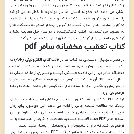
از دشمنان قدرتمند گرفته تا تردیدهای درونی خودشان. این رمان به زیبایی
نشان می دهد که چگونه انسان ها در مواجهه با خطرات، می توانند
پتانسیل های پنهان خود را کشف کنند و برای هدفی بزرگ تر از خود،
فداکاری نمایند. پایان بندی کتاب، که آخرین پرده از مجموعه بندیکت ها را
به تصویر می کشد، به شکلی غافلگیرکننده و در عین حال رضایت بخش،
گره های داستانی را باز کرده و سرنوشت قهرمانان را مشخص می کند.
کتاب تعقیب مخفیانه سامر pdf
در عصر دیجیتال، دسترسی به کتاب ها در قالب
کتاب الکترونیکی
(PDF) به
یکی از رایج ترین روش های مطالعه تبدیل شده است. کتاب تعقیب
مخفیانه سامر نیز از این قاعده مستثنی نیست و بسیاری از علاقه مندان به
دنبال نسخه PDF آن هستند. دسترسی به این فرمت، امکان مطالعه رمان را
در هر زمان و مکانی، تنها با استفاده از یک گوشی هوشمند، تبلت یا رایانه
فراهم می آورد.
فرمت PDF به دلیل حفظ دقیق ساختار و چیدمان اصلی کتاب، تجربه ای
نزدیک به مطالعه نسخه چاپی را ارائه می دهد. این موضوع برای رمان
هایی با جزئیات زیاد و طراحی خاص، اهمیت بالایی دارد. علاوه بر این،
نسخه های PDF اغلب قابلیت جستجو، هایلایت و افزودن یادداشت را نیز
فراهم می کنند که برای دانشجویان و پژوهشگران بسیار مفید است.
انتشار کتاب تعقیب مخفیانه سامر در قالب PDF، به خصوص با ترجمه روان