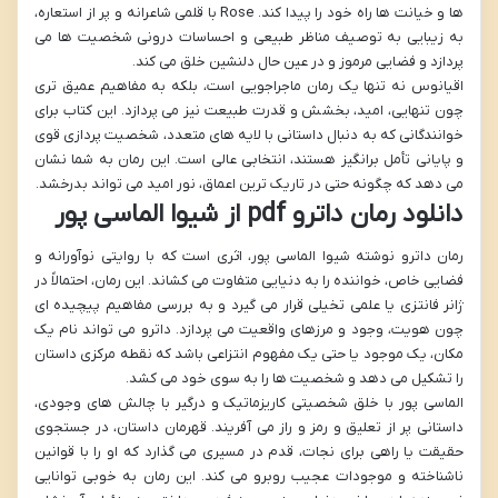
ها و خیانت ها راه خود را پیدا کند. Rose با قلمی شاعرانه و پر از استعاره،
به زیبایی به توصیف مناظر طبیعی و احساسات درونی شخصیت ها می
پردازد و فضایی مرموز و در عین حال دلنشین خلق می کند.
اقیانوس نه تنها یک رمان ماجراجویی است، بلکه به مفاهیم عمیق تری
چون تنهایی، امید، بخشش و قدرت طبیعت نیز می پردازد. این کتاب برای
خوانندگانی که به دنبال داستانی با لایه های متعدد، شخصیت پردازی قوی
و پایانی تأمل برانگیز هستند، انتخابی عالی است. این رمان به شما نشان
می دهد که چگونه حتی در تاریک ترین اعماق، نور امید می تواند بدرخشد.
دانلود رمان داترو pdf از شیوا الماسی پور
رمان داترو نوشته شیوا الماسی پور، اثری است که با روایتی نوآورانه و
فضایی خاص، خواننده را به دنیایی متفاوت می کشاند. این رمان، احتمالاً در
ژانر فانتزی یا علمی تخیلی قرار می گیرد و به بررسی مفاهیم پیچیده ای
چون هویت، وجود و مرزهای واقعیت می پردازد. داترو می تواند نام یک
مکان، یک موجود یا حتی یک مفهوم انتزاعی باشد که نقطه مرکزی داستان
را تشکیل می دهد و شخصیت ها را به سوی خود می کشد.
الماسی پور با خلق شخصیتی کاریزماتیک و درگیر با چالش های وجودی،
داستانی پر از تعلیق و رمز و راز می آفریند. قهرمان داستان، در جستجوی
حقیقت یا راهی برای نجات، قدم در مسیری می گذارد که او را با قوانین
ناشناخته و موجودات عجیب روبرو می کند. این رمان به خوبی توانایی