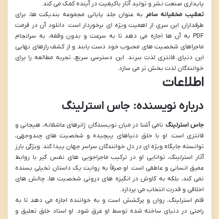
پایداری صنعت نشر و تولید آثار باکیفیت در آینده کمک می کند.
تعقیب مخفیانه سامر
به عنوان جلد پایانی مجموعه بندیکت ها، برای
طرفداران این سری از اهمیت ویژه ای برخوردار است. دانلود آن در فرمت
PDF به آن ها اجازه می دهد تا به سرعت و بدون وقفه، به سرانجام
ماجراهای شخصیت های محبوب خود دست یابند و از کشف رازهای نهایی
این دنیای فانتزی لذت ببرند. این دسترسی سریع، تجربه مطالعه را برای
خوانندگان لذت بخش تر می سازد.
اطلاعات
درباره نویسنده: جاس استرلینگ
جاس استرلینگ
نامی آشنا در میان نویسندگان ژانرهای عاشقانه، هیجانی و
فانتزی است. او با خلق دنیاهای پیچیده و شخصیت های چندوجهی،
توانسته جایگاه ویژه ای در دل خوانندگان سراسر جهان پیدا کند. ویژگی بارز
آثار استرلینگ، توانایی او در ترکیب ماجراجویی های نفس گیر با روابط
عمیق انسانی و عاطفی است. او صرفاً به روایت یک داستان تخیلی بسنده
نمی کند، بلکه به کاوش در انگیزه های درونی شخصیت ها، چالش های
اخلاقی و قدرت انتخاب می پردازد.
قلم استرلینگ، روان و پرکشش است و به خواننده اجازه می دهد تا به
راحتی در دنیای ساخته شده توسط او غرق شود. او استاد خلق تعلیق و