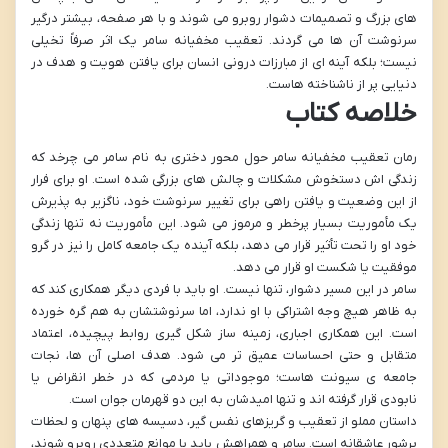
های بزرگ و تصمیمات دشوار روبرو می شوند و با هر صفحه، بیشتر درگیر
سرنوشت آن ها می گردند. تعقیب مخفیانه سامر یک اثر صرفاً تخیلی
نیست؛ بلکه آینه ای از مبارزات درونی انسان برای یافتن هویت و هدف در
دنیایی پر از ناشناخته هاست.
خلاصه کتاب
رمان تعقیب مخفیانه سامر حول محور دختری به نام سامر می چرخد که
زندگی اش دستخوش مشکلات و چالش های بزرگی شده است. او برای فرار
از این وضعیت و یافتن راهی برای تغییر سرنوشت خود، ناگزیر به پذیرش
یک مأموریت بسیار پرخطر و مرموز می شود. این مأموریت نه تنها زندگی
خود او را تحت تأثیر قرار می دهد، بلکه آینده یک جامعه کامل را نیز در گرو
موفقیت یا شکست او قرار می دهد.
سامر در این مسیر دشوار، تنها نیست. او باید با فردی دیگر همکاری کند که
به ظاهر هیچ وجه اشتراکی با او ندارد، اما سرنوشتشان به هم گره خورده
است. این همکاری اجباری، زمینه ساز شکل گیری روابط پیچیده، اعتماد
متقابل و حتی احساسات عمیق تر می شود. هدف اصلی آن ها، نجات
جامعه ی سیونت هاست؛ موجوداتی یا مردمی که در خطر انقراض یا
نابودی قرار گرفته اند و تنها امیدشان به این دو قهرمان جوان است.
داستان مملو از تعقیب و گریزهای نفس گیر، دسیسه های پنهان و لحظات
پرشور عاشقانه است. سامر و همراهش باید با موانع متعددی روبرو شوند،