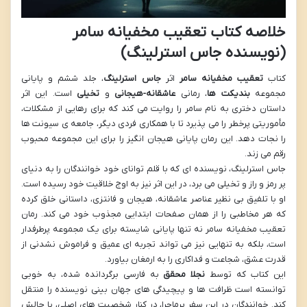
خلاصه کتاب تعقیب مخفیانه سامر
(نویسنده جاس استرلینگ)
کتاب
تعقیب مخفیانه سامر
اثر
جاس استرلینگ
، جلد ششم و پایانی
مجموعه
بندیکت ها
، رمانی
عاشقانه-هیجانی
و
تخیلی
است. این اثر
داستان دختری به نام سامر را روایت می کند که برای رهایی از مشکلات،
مأموریتی پرخطر را می پذیرد تا با همکاری فردی دیگر، جامعه ی سیونت ها
را نجات دهد. این رمان پایانی هیجان انگیز را برای این مجموعه محبوب
رقم می زند.
جاس استرلینگ، نویسنده ای که با قلم توانای خود خوانندگان را به دنیای
پر رمز و راز و تخیلی می برد، در این اثر نیز به اوج خلاقیت خود رسیده است.
او با تلفیق بی نظیر عناصر عاشقانه، هیجان و فانتزی، داستانی خلق کرده
که هر مخاطبی را از همان صفحات ابتدایی مجذوب خود می کند. رمان
تعقیب مخفیانه سامر نه تنها پایانی شایسته برای یک مجموعه پرطرفدار
است، بلکه به تنهایی نیز می تواند تجربه ای عمیق و فراموش نشدنی از
قدرت عشق، شجاعت و فداکاری را به ارمغان بیاورد.
این کتاب که توسط
نجلا محقق
به فارسی برگردانده شده، به خوبی
توانسته است ظرافت ها و پیچیدگی های جهان بینی نویسنده را منتقل
کند. خوانندگان در این سفر پرماجرا، در کنار شخصیت های اصلی، با چالش