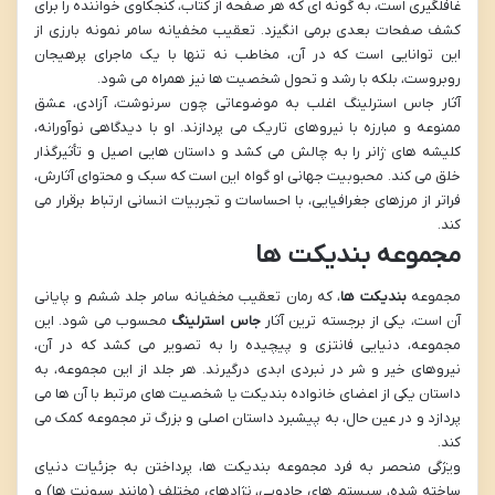
غافلگیری است، به گونه ای که هر صفحه از کتاب، کنجکاوی خواننده را برای
کشف صفحات بعدی برمی انگیزد. تعقیب مخفیانه سامر نمونه بارزی از
این توانایی است که در آن، مخاطب نه تنها با یک ماجرای پرهیجان
روبروست، بلکه با رشد و تحول شخصیت ها نیز همراه می شود.
آثار جاس استرلینگ اغلب به موضوعاتی چون سرنوشت، آزادی، عشق
ممنوعه و مبارزه با نیروهای تاریک می پردازند. او با دیدگاهی نوآورانه،
کلیشه های ژانر را به چالش می کشد و داستان هایی اصیل و تأثیرگذار
خلق می کند. محبوبیت جهانی او گواه این است که سبک و محتوای آثارش،
فراتر از مرزهای جغرافیایی، با احساسات و تجربیات انسانی ارتباط برقرار می
کند.
مجموعه بندیکت ها
مجموعه
بندیکت ها
، که رمان تعقیب مخفیانه سامر جلد ششم و پایانی
آن است، یکی از برجسته ترین آثار
جاس استرلینگ
محسوب می شود. این
مجموعه، دنیایی فانتزی و پیچیده را به تصویر می کشد که در آن،
نیروهای خیر و شر در نبردی ابدی درگیرند. هر جلد از این مجموعه، به
داستان یکی از اعضای خانواده بندیکت یا شخصیت های مرتبط با آن ها می
پردازد و در عین حال، به پیشبرد داستان اصلی و بزرگ تر مجموعه کمک می
کند.
ویژگی منحصر به فرد مجموعه بندیکت ها، پرداختن به جزئیات دنیای
ساخته شده، سیستم های جادویی، نژادهای مختلف (مانند سیونت ها) و