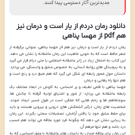
جدیدترین آثار دسترسی پیدا کنند.
دانلود رمان دردم از یار است و درمان نیز
هم pdf از مهسا پناهی
رمان دردم از یار است و درمان نیز هم اثر مهسا پناهی، عنوانی برگرفته از
شعر حافظ است که به خوبی ماهیت این رمان عاشقانه را نشان می دهد.
این کتاب به احتمال زیاد در ژانر عاشقانه-اجتماعی یا حتی درام قرار می گیرد
و به پیچیدگی های روابط انسانی، به خصوص عشق و وابستگی، می پردازد.
داستان حول محور رابطه ای شکل می گیرد که هم منبع درد و رنج است و
هم تنها راه رهایی و درمان.
مهسا پناهی با قلمی لطیف و پر احساس، به کاوش در ابعاد مختلف یک
رابطه عاشقانه می پردازد؛ از شور و اشتیاق اولیه گرفته تا چالش ها،
سوءتفاهم ها و زخم هایی که ممکن است در طول مسیر ایجاد شوند.
شخصیت های رمان، درگیر کشمکش های درونی و بیرونی هستند و باید
برای حفظ عشق خود یا یافتن آرامش، تصمیمات سختی بگیرند. این رمان
به زیبایی نشان می دهد که چگونه فرد مورد علاقه می تواند هم مسبب
درد باشد و هم تنها مرهم آن.
این رمان برای علاقه مندان به داستان های عاشقانه با عمق احساسی، که به