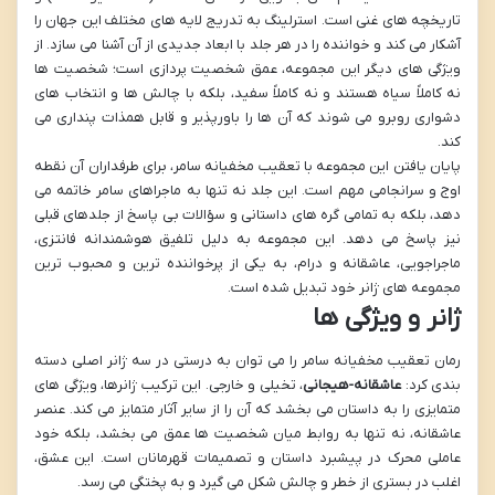
تاریخچه های غنی است. استرلینگ به تدریج لایه های مختلف این جهان را
آشکار می کند و خواننده را در هر جلد با ابعاد جدیدی از آن آشنا می سازد. از
ویژگی های دیگر این مجموعه، عمق شخصیت پردازی است؛ شخصیت ها
نه کاملاً سیاه هستند و نه کاملاً سفید، بلکه با چالش ها و انتخاب های
دشواری روبرو می شوند که آن ها را باورپذیر و قابل همذات پنداری می
کند.
پایان یافتن این مجموعه با تعقیب مخفیانه سامر، برای طرفداران آن نقطه
اوج و سرانجامی مهم است. این جلد نه تنها به ماجراهای سامر خاتمه می
دهد، بلکه به تمامی گره های داستانی و سؤالات بی پاسخ از جلدهای قبلی
نیز پاسخ می دهد. این مجموعه به دلیل تلفیق هوشمندانه فانتزی،
ماجراجویی، عاشقانه و درام، به یکی از پرخواننده ترین و محبوب ترین
مجموعه های ژانر خود تبدیل شده است.
ژانر و ویژگی ها
رمان تعقیب مخفیانه سامر را می توان به درستی در سه ژانر اصلی دسته
بندی کرد:
عاشقانه-هیجانی
، تخیلی و خارجی. این ترکیب ژانرها، ویژگی های
متمایزی را به داستان می بخشد که آن را از سایر آثار متمایز می کند. عنصر
عاشقانه، نه تنها به روابط میان شخصیت ها عمق می بخشد، بلکه خود
عاملی محرک در پیشبرد داستان و تصمیمات قهرمانان است. این عشق،
اغلب در بستری از خطر و چالش شکل می گیرد و به پختگی می رسد.