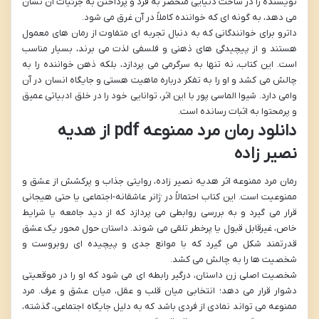
نویسنده را در ساخت دنیایی منحصر به فرد و پرداختن به جزئیات آن نشان
می دهد، به گونه ای که خواننده کاملاً در آن غرق می شود.
داترو برای خوانندگانی که به دنبال تجربه ای متفاوت از رمان های معمول
هستند و از پیچیدگی های ذهنی و فلسفی لذت می برند، بسیار مناسب
است. این کتاب، نه تنها به سرگرمی می پردازد، بلکه ذهن خواننده را به
چالش می کشد و او را به تفکر درباره ماهیت هستی و جایگاه انسان در آن
وامی دارد. شیوا الماسی پور با این اثر، توانایی خود را در خلق ادبیاتی عمیق
و پرمحتوا به اثبات رسانده است.
دانلود رمان مرد ممنوعه pdf از هدیه
نصیر زاده
رمان مرد ممنوعه اثر هدیه نصیر زاده، روایتی جذاب و پرکشش از عشق و
ممنوعیت است. این کتاب احتمالاً در ژانر عاشقانه-اجتماعی یا حتی هیجانی
قرار می گیرد و به بررسی روابطی می پردازد که از دید جامعه یا شرایط
خاص، غیرقابل قبول یا پرخطر تلقی می شوند. داستان حول محور یک عشق
قدرتمند شکل می گیرد که با موانع جدی و پیچیده ای روبروست و
شخصیت ها را به چالش می کشد.
شخصیت اصلی زن داستان، درگیر رابطه ای می شود که او را در موقعیتی
دشوار قرار می دهد؛ انتخابی میان قلب و عقل، میان عشق و عرف. مرد
ممنوعه می تواند نمادی از فردی باشد که به دلیل جایگاه اجتماعی، گذشته،