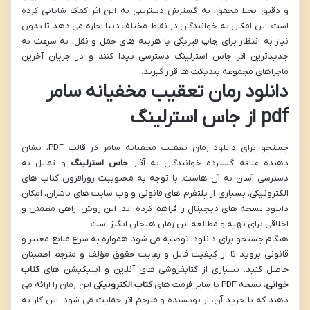
و دقیق نجلا محقق، به گسترش دسترسی به این اثر کمک شایانی کرده
است. این امکان به خوانندگان در نقاط مختلف دنیا اجازه می دهد تا بدون
نیاز به انتظار برای چاپ فیزیکی یا هزینه های حمل و نقل، به سرعت به
جدیدترین اثر جاس استرلینگ دسترسی پیدا کنند و در جریان آخرین
ماجراهای مجموعه بندیکت ها قرار گیرند.
دانلود رمان تعقیب مخفیانه سامر
pdf از جاس استرلینگ
جستجو برای دانلود رمان تعقیب مخفیانه سامر در قالب PDF، نشان
دهنده علاقه گسترده خوانندگان به آثار
جاس استرلینگ
و تمایل به
دسترسی آسان به آن هاست. با توجه به محبوبیت روزافزون کتاب های
الکترونیکی، بسیاری از پلتفرم های قانونی و وب سایت های ناشران، امکان
دانلود نسخه های دیجیتال را فراهم کرده اند. این روش، راهی مطمئن و
اخلاقی برای تهیه و مطالعه این رمان هیجان انگیز است.
هنگام جستجو برای دانلود، توصیه می شود همواره به سراغ منابع معتبر و
قانونی بروید تا از کیفیت فایل و رعایت حقوق مؤلف و مترجم اطمینان
حاصل کنید. بسیاری از کتابفروشی های آنلاین و اپلیکیشن های
کتاب
خوانی
، نسخه PDF یا سایر فرمت های
کتاب الکترونیکی
این رمان را ارائه می
دهند که با خرید آن، از نویسنده و مترجم اثر حمایت می شود. این کار به