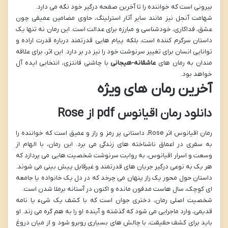
بیرونی است که خواننده را تا آخرین صفحه درگیر خود نگه می دارد.
شهامت آنجل نیز مانند سایر آثار استرلینگ، حاوی مضامین عمیقی چون
عشق، فداکاری، خودشناسی و مبارزه برای عدالت است. این رمان نه تنها یک
داستان سرگرم کننده است، بلکه پیام هایی قدرتمند درباره قدرت اراده و
توانایی انسان برای تغییر سرنوشت خود را نیز در بر دارد. این اثر، برای علاقه
مندان به رمان های
عاشقانه-هیجانی
با چاشنی فانتزی، انتخابی ایده آل
خواهد بود.
آخرین رمان های ویژه
دانلود رمان اقیانوس pdf از Rose
رمان اقیانوس اثر Rose، داستانی پر رمز و راز و عمیق است که خواننده را
به سفری در اعماق ناشناخته های زندگی می برد. این رمان، با الهام از
وسعت و اسرار اقیانوس، به روایت سرنوشت شخصیت هایی می پردازد که
هر یک به نوعی درگیر جریان های قدرتمند و غیرقابل پیش بینی می شوند.
داستان حول محور یک راز پنهان می چرخد که در دل یک خانواده یا جامعه
ای کوچک، سال هاست مدفون مانده و اکنون در آستانه برملا شدن است.
شخصیت اصلی رمان، دختری جوان است که با کشف یک شیء یا نامه
قدیمی، وارد ماجرایی می شود که گذشته و آینده او را به هم گره می زند. او
باید برای کشف حقیقت، با چالش های بسیاری روبرو شود و از میان دروغ