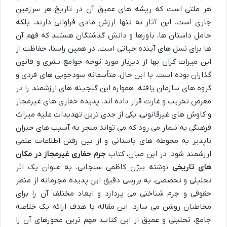
هر ملتی است که ریشه های عمیق آن در تاریخ هر سرزمین
جاری است. این آثار نه تنها ارزش مادی فراوانی دارند، بلکه
حامل داستان ها، باورها و دانش گذشتگان هستند که فهم آن
ها برای نسل های آینده حیاتی است. در همین راستا، حفاظت از
این میراث گران بها از دیرباز مورد توجه جوامع بشری و قانون
گذاران بوده است. با این حال، متأسفانه سودجویی های فردی و
گروه های سازمان یافته، همواره این گنجینه های ارزشمند را در
معرض تخریب و غارت قرار داده اند. پدیده حفاری های غیرمجاز
و کاوش های غیرقانونی، یکی از جدی ترین تهدیدات علیه میراث
فرهنگی به شمار می رود که می تواند منجر به آسیب های جبران
ناپذیر به محوطه های باستانی و از بین رفتن اطلاعات علمی
ارزشمند شود. در این میان، کتاب
جرم حفاری غیرمجاز در مکان
های تاریخی
نوشته بیژن کاظمی سنجانی، به عنوان یک اثر
تحلیلی و تخصصی، به بررسی دقیق این پدیده مجرمانه از منظر
حقوقی و جرم شناختی می پردازد و ابعاد مختلف آن را برای
مخاطبان روشن می سازد. این مقاله با هدف ارائه یک خلاصه
جامع، تحلیلی و عمیق از این کتاب، مهم ترین محورهای آن را