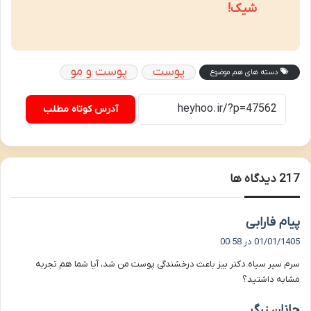
شیک!
پوست
پوست و مو
دسته های هم موضوع
آدرس کوتاه مطلب
‫217 دیدگاه ها
گ
پیام فارابی
ف
01/01/1405 در 00:58
ت
سرم سیر سیاه دکتر بیز باعث درخشندگی پوست من شد، آیا شما هم تجربه
:
مشابه داشتید؟
گ
جانان زرگر