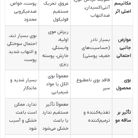
مکانیسم
عروق، تحریک
پوست، خواص
آنتی‌اکسیدان،
اصلی اثر
مستقیم
ضدمیکروبی
ضدالتهاب
فولیکول
محدود
ریزش موی
بوی بسیار تند،
عوارض
بسیار نادر
اولیه،
احتمال سوختگی
جانبی
(حساسیت‌های
وابستگی،
و التهاب شدید
احتمالی
خفیف پوستی)
خارش، پوسته
پوست
ریزی
معمولاً بوی
بوی
فاقد بوی نامطبوع
بسیار شدید و
الکل یا مواد
محصول
سیر
ماندگار
شیمیایی
معمولاً تأثیر
ندارد، ممکن
تأثیر بر
تغذیه‌کننده و
مستقیم ندارد
است باعث
ساقه مو
ترمیم‌کننده
یا باعث
خشکی و آسیب
خشکی می‌شود
شود