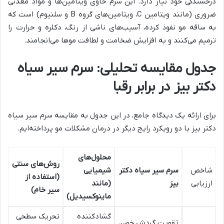
درخشندگی خود نیاز دارد. این سرم حاوی ویتامین‌ها و مواد معدنی
ضروری (مانند ویتامین C، ویتامین‌های گروه B و سلنیوم) است که
به ساقه مو نفوذ کرده، آسیب‌های ناشی از رنگ، دکلره و حرارت را
ترمیم می‌کنند و به افزایش ضخامت و لطافت موها می‌انجامند.
جدول مقایسه تحلیلی: سرم سیر سیاه
دکتر بیز در برابر رقبا
برای ارائه یک دیدگاه جامع، در این جدول به مقایسه سرم سیر سیاه
دکتر بیز با دو رویکرد رایج دیگر در درمان مشکلات مو پرداخته‌ایم.
محلول‌های
روش‌های سنتی
شاخص
سرم سیر سیاه دکتر
شیمیایی
(استفاده از
ارزیابی
بیز
(مانند
سیر خام)
ماینوکسیدیل)
گشادکننده
تحریک سطحی
تقویت گردش خون،