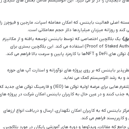
های دیجیتال را در بر می گیرد. این اکوسیستم شامل بخش های کلیدی زی
ته اصلی فعالیت بایننس، که امکان معامله اسپات، مارجین و فیوچرز را
یک بلاکچین اختصاصی که توسط بایننس توسعه یافته و از مکانیزم
اجماع اثبات سهام گواه (Proof of Staked Authority – PoSA) استفاده می کند. این بلاکچین بستری برای
توسعه برنامه های غیرمتمرکز (DApps)، توکن های DeFi و NFTها با کارمزد پایین و سرعت بالا فراهم می کند.
رپذیر بایننس که بر روی پروژه های نوآورانه و استارت آپ های حوزه
د و به رشد اکوسیستم کمک می نماید.
پلتفرم هایی برای عرضه اولیه توکن ها (IEO) و فارمینگ توکن های جدید ک
یه جذب کنند و در عین حال به کاربران بایننس امکان شرکت در پروژه های
ز بایننس که به کاربران امکان نگهداری، ارسال و دریافت انواع ارزهای
جامع که مقالات، ویدئوها و دوره های آموزشی رایگان در مورد بلاکچین،