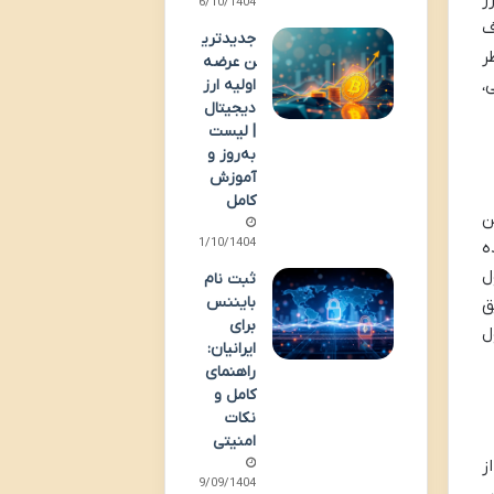
ز
06/10/1404
Changpeng Z)، معروف
جدیدتری
ر
ن عرضه
اولیه ارز
،
دیجیتال
| لیست
به‌روز و
آموزش
کامل
ن
01/10/1404
هنده
ل
ثبت نام
بایننس
 در ژوئیه 2017 از طریق
برای
ول
ایرانیان:
راهنمای
کامل و
نکات
امنیتی
ز
29/09/1404