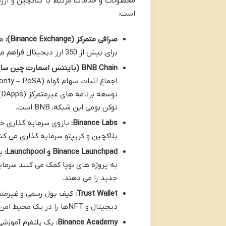
محصولات و خدمات مرتبط با بلاکچین و ارز
است:
صرافی متمرکز (Binance Exchange):
هس
برای بیش از 350 ارز دیجیتال فراهم می کند و روزانه میزبان میلیاردها دلار حجم معاملاتی است.
BNB Chain (بایننس اسمارت چین سابق):
توکن بومی این شبکه، BNB است.
Binance Labs:
بازوی سرمایه گذاری خط
بلاکچین و کریپتو سرمایه گذاری می کن
Binance Launchpad و Launchpool:
به پروژه های نوپا کمک می کنند سرما
جدید را می دهند.
Trust Wallet:
کیف پول رسمی و غیرمتمرک
دیجیتال و NFTها را در یک محیط امن و کاربرپسند فراهم می کند.
Binance Academy:
یک پلتفرم آموزشی 