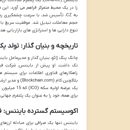
بایننس (Binance)، یک پلتفرم 
به CZ، تأسیس شد، با سرعت چشمگیری 
حجم معاملات تبدیل شد. موفقیت سریع باین
تنوع دارایی ها و استراتژی های بازاریابی ه
تاریخچه و بنیان گذار: تولد ی
چانگ پنگ ژائو، بنیان گذار و مدیرعامل باین
راهکارهای فناوری اطلاعات برای سیستم 
یک عرضه اولی
برای همه، خود را به عنوان یک پلتفرم جهانی
اکوسیستم گسترده بایننس: فر
بایننس تنها یک صرافی برای مبادله ارزها