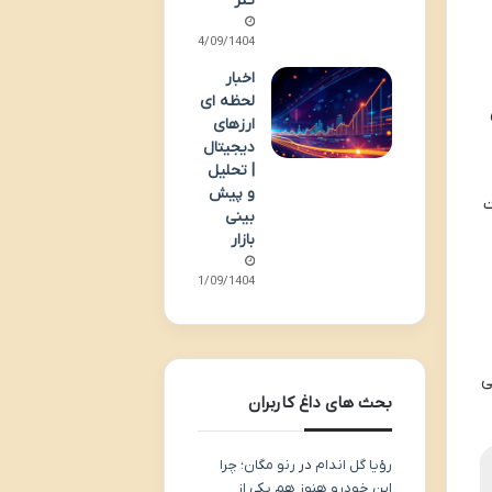
تتر
Kno)
04/09/1404
اخبار
لحظه ای
ارزهای
دیجیتال
| تحلیل
و پیش
ت
بینی
بازار
01/09/1404
ی
بحث های داغ کاربران
رؤیا گل اندام
در
رنو مگان؛ چرا
این خودرو هنوز هم یکی از