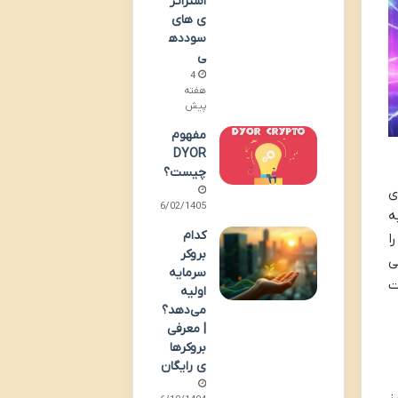
استراتژ
ی های
سودده
ی
4
هفته
پیش
مفهوم
DYOR
چیست؟
 برای
16/02/1405
ه
کدام
ا
بروکر
ی
سرمایه
ت
اولیه
می‌دهد؟
| معرفی
بروکرها
ی رایگان