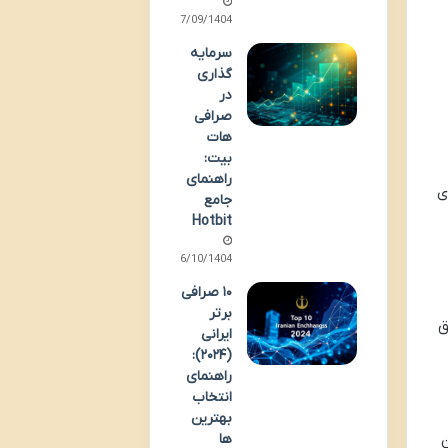
27/09/1404
سرمایه
گذاری
در
صرافی
هات
بیت:
راهنمای
ی
جامع
Hotbit
06/10/1404
۱۰ صرافی
برتر
ق
ایرانی
(۲۰۲۴):
راهنمای
انتخاب
بهترین
ن
ها