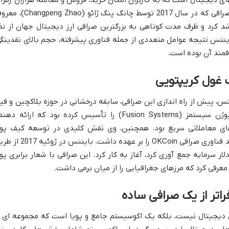
مبادلات ارزهای دیجیتال است که به کاربران امکان خرید، فروش و معامله هزاران رمزار
را در یک محیط متمرکز فراهم می آورد. این صرافی که در سال 2017 توسط چانگ پنگ ژائو (hao
رشد کرد و ظرف مدت کوتاهی به بزرگترین صرافی ارز دیجیتال جهان از نظ
نس نتیجه عوامل متعددی از جمله فناوری پیشرفته، حجم بالای نقدینگی
دفمند آن بوده است.
ک غول کریپتویی
نس، پیش از راه اندازی این صرافی، سابقه درخشانی در حوزه بلاکچین و فی
تک داشت. او پیش از بایننس، شرکت فیوژن سیستمز (Fusion Systems) را تأسیس کرده بود که ارائه د
های معاملاتی سریع بود. همچنین، وی نقش کلیدی در توسعه کیف پو
بلاکچین.کام (Blockchain.com) و مدیر ارشد فناوری صرافی OKCoin را بر عهده داشت. بایننس
ه سکه (ICO) که 15 میلیون دلار سرمایه جمع آوری کرد، آغاز به کار کرد. این صرافی با شعار برابری پ
 معرفی کرد که مرزهای جغرافیایی را از میان برمی داشت.
اتر از یک صرافی ساده
ی دیجیتال نیست، بلکه یک اکوسیستم جامع و پویا است که مجموعه ای ا