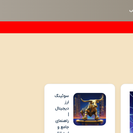
ب
سوئینگ
ارز
دیجیتال
|
راهنمای
جامع و