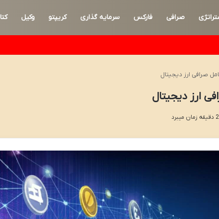
تراتژی
صرافی
فارکس
سرمایه گذاری
کریپتو
وکیل
کتا
امل صرافی ارز دیجیتال
فی ارز دیجیتال