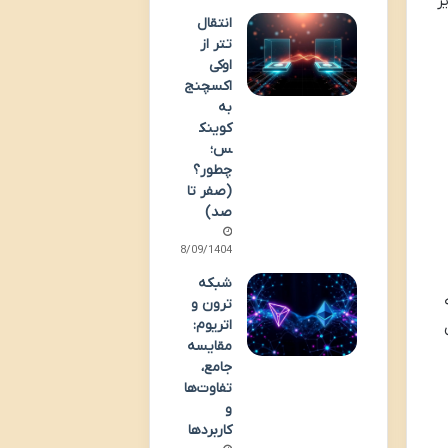
ر
انتقال
تتر از
اوکی
اکسچنج
به
کوینک
س؛
چطور؟
(صفر تا
صد)
28/09/1404
شبکه
ه
ترون و
اتریوم:
مقایسه
جامع،
تفاوت‌ها
و
کاربردها