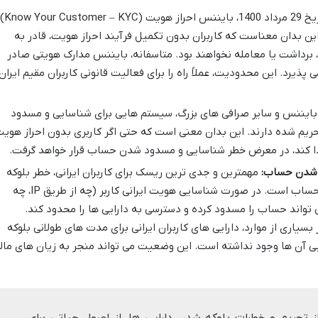
از تاریخ 29 مرداد 1400، بایننس احراز هویت (w Your Customer – KYC
. این بدان معناست که کاربران بدون تکمیل فرآیند احراز هویت، قادر به
، برداشت یا معامله نخواهند بود. متاسفانه، بایننس مدارک هویتی صادر
 پذیرد. این محدودیت، عملاً راه را برای فعالیت قانونی کاربران مقیم ایران
ایننس و سایر صرافی های بزرگ، سیستم هایی برای شناسایی و مسدود
بط با مناطق تحریم شده دارند. این بدان معنی است که حتی اگر کاربری بدون احراز هوی
 شدن حساب:
مهمترین و جدی ترین ریسک برای کاربران ایرانی، خطر بلوکه
شدن دارایی ها و مسدود شدن دائمی حساب است. در صورت شناسایی هویت ایرانی کاربر (چه از طریق IP، چه
تواند حساب را مسدود کرده و دسترسی به دارایی ها را محدود کند.
یاری از موارد، دارایی های کاربران ایرانی برای مدت های طولانی بلوکه
ابی آن ها وجود نداشته است. این وضعیت می تواند منجر به زیان های مال
تحریم و خطرات بلوکه شدن دارایی ها، از اصول حیاتی برای