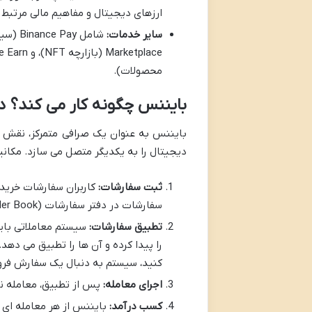
ارزهای دیجیتال و مفاهیم مالی مرتبط ر
سایر خدمات:
محصولات).
بایننس چگونه کار می کند؟ د
بایننس به عنوان یک صرافی متمرکز، نقش یک 
دیجیتال را به یکدیگر متصل می سازد. مکانی
ثبت سفارشات:
کاربران سفارشات خرید 
سفارشات در دفتر سفارشات (Order Book) صرافی ثبت می شوند.
تطبیق سفارشات:
سیستم معاملاتی بای
را پیدا کرده و آن ها را تطبیق می د
کنید، سیستم به دنبال یک سفارش فرو
اجرای معامله:
پس از تطبیق، معامله نه
کسب درآمد:
بایننس از هر معامله ای ک