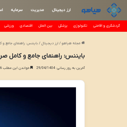
ارز دیجیتال
مدیریت
سرمایه
اس
گردشگری و اقامتی
تکنولوژی
پزشکی
بین الملل
اقتصادی
ورزشی
مجله هیاهو
/
ارز دیجیتال
/
بایننس: راهنمای جامع و ک
بایننس: راهنمای جامع و کامل صرا
آخرین به روز رسانی: 29/04/1404
خواندن این مطلب 26 دقیقه زمان میبرد