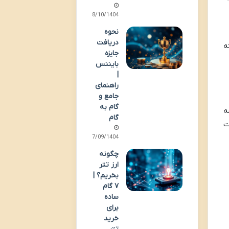
08/10/1404
نحوه
دریافت
ه
جایزه
بایننس
|
راهنمای
جامع و
گام به
ه
گام
ت
07/09/1404
چگونه
ارز تتر
بخریم؟ |
۷ گام
ساده
برای
خرید