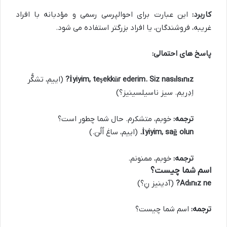
کاربرد:
این عبارت برای احوالپرسی رسمی و مؤدبانه با افراد
غریبه، فروشندگان، یا افراد بزرگتر استفاده می شود.
پاسخ های احتمالی:
İyiyim, teşekkür ederim. Siz nasılsınız?
(اییم، تشکُّر
اِدِریم. سیز ناسیلسینیز؟)
ترجمه:
خوبم، متشکرم. حال شما چطور است؟
İyiyim, sağ olun.
(اییم، ساغ اُلُن.)
ترجمه:
خوبم، ممنونم.
اسم شما چیست؟
Adınız ne?
(آدینیز نِ؟)
ترجمه:
اسم شما چیست؟