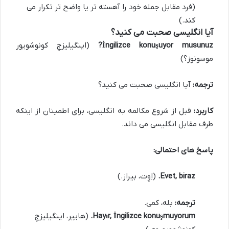
(فرد مقابل جمله خود را آهسته تر یا واضح تر تکرار می
کند.)
آیا انگلیسی صحبت می کنید؟
İngilizce konuşuyor musunuz?
(اینگیلیزجِ کونوشویور
موسونوز؟)
ترجمه:
آیا انگلیسی صحبت می کنید؟
کاربرد:
قبل از شروع مکالمه به انگلیسی، برای اطمینان از اینکه
طرف مقابل انگلیسی می داند.
پاسخ های احتمالی:
Evet, biraz.
(اِوِت، بیراز.)
ترجمه:
بله، کمی.
Hayır, İngilizce konuşmuyorum.
(هاییر، اینگیلیزجِ