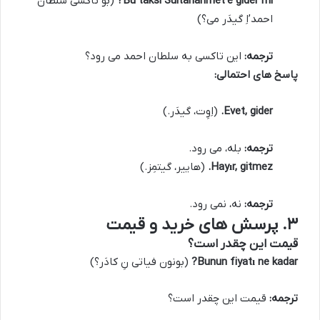
Bu taksi Sultanahmet’e gider mi?
(بو تاکسی سلطان
احمد’اِ گیدَر می؟)
ترجمه:
این تاکسی به سلطان احمد می رود؟
پاسخ های احتمالی:
Evet, gider.
(اِوِت، گیدَر.)
ترجمه:
بله، می رود.
Hayır, gitmez.
(هاییر، گیتمِز.)
ترجمه:
نه، نمی رود.
۳. پرسش های خرید و قیمت
قیمت این چقدر است؟
Bunun fiyatı ne kadar?
(بونون فیاتی نِ کادَر؟)
ترجمه:
قیمت این چقدر است؟