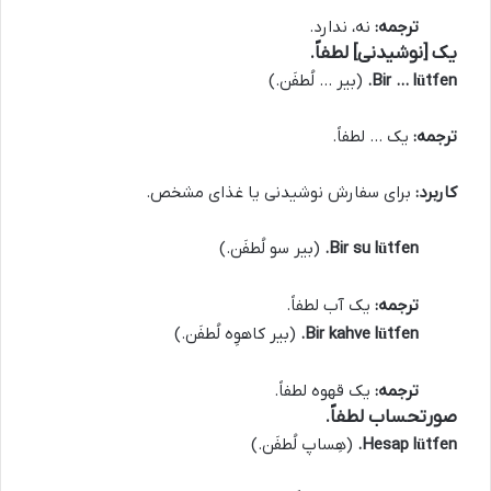
ترجمه:
نه، ندارد.
یک [نوشیدنی] لطفاً.
Bir … lütfen.
(بیر … لُطفَن.)
ترجمه:
یک … لطفاً.
کاربرد:
برای سفارش نوشیدنی یا غذای مشخص.
Bir su lütfen.
(بیر سو لُطفَن.)
ترجمه:
یک آب لطفاً.
Bir kahve lütfen.
(بیر کاهوِه لُطفَن.)
ترجمه:
یک قهوه لطفاً.
صورتحساب لطفاً.
Hesap lütfen.
(هِساپ لُطفَن.)