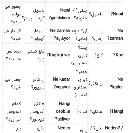
چطور می
چطور؟ /
Nasıl
ناسیل
Nasıl?
ناسیل؟
توانم
چگونه؟
gidebilirim?
گیدِبیلیریم؟
بروم؟
Ne
نِ
کی؟ / چه
Ne zaman
نِ زَمان
کی باز می
zaman?
زَمان؟
زمانی؟
açılıyor?
آچیلور؟
شود؟
چند؟
کاچ کیشی
چند نفر
Kaç?
کاچ؟
(برای
Kaç kişi var?
وار؟
هستند؟
شمارش)
چقدر؟
Ne
(برای
Ne kadar
نِ کادَر
چقدر می
نِ کادَر؟
kadar?
مقدار و
yapıyor?
یاپیور؟
شود؟
قیمت)
Hangi
هانگی
کدام
Hangi?
هانگی؟
کدام؟
otobüs
اُتوبوس
اتوبوس
gidiyor?
گیدیور؟
می رود؟
Neden? /
نِدَن؟ /
Neden
نِدَن
چرا
چرا؟