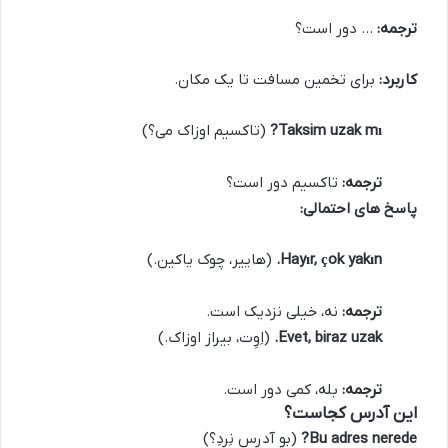
ترجمه:
… دور است؟
کاربرد:
برای تخمین مسافت تا یک مکان.
Taksim uzak mı?
(تاکسیم اوزاک می؟)
ترجمه:
تاکسیم دور است؟
پاسخ های احتمالی:
Hayır, çok yakın.
(هاییر، چوک یاکین.)
ترجمه:
نه، خیلی نزدیک است.
Evet, biraz uzak.
(اِوِت، بیراز اوزاک.)
ترجمه:
بله، کمی دور است.
این آدرس کجاست؟
Bu adres nerede?
(بو آدرِس نِرِدِ؟)