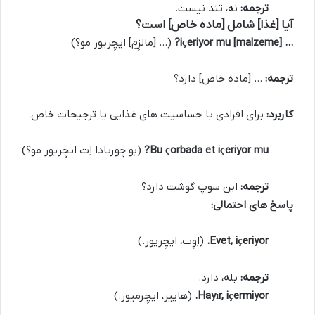
ترجمه:
نه، تند نیست.
آیا [غذا] شامل [ماده خاص] است؟
… [malzeme] içeriyor mu?
(… [مالزِمِ] ایچِریور مو؟)
ترجمه:
… [ماده خاص] دارد؟
کاربرد:
برای افرادی با حساسیت های غذایی یا ترجیحات خاص.
Bu çorbada et içeriyor mu?
(بو چوربادا اِت ایچِریور مو؟)
ترجمه:
این سوپ گوشت دارد؟
پاسخ های احتمالی:
Evet, içeriyor.
(اِوِت، ایچِریور.)
ترجمه:
بله، دارد.
Hayır, içermiyor.
(هاییر، ایچِرمیور.)