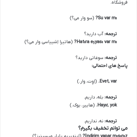
فروشگاه.
Su var mı?
(سو وار می؟)
ترجمه:
آب دارید؟
Hatıra eşyası var mı?
(هاتیرا اِشییاسی وار می؟)
ترجمه:
سوغاتی دارید؟
پاسخ های احتمالی:
Evet, var.
(اِوِت، وار.)
ترجمه:
بله، داریم.
Hayır, yok.
(هاییر، یوک.)
ترجمه:
نه، نداریم.
می توانم تخفیف بگیرم؟
İndirim yapar mısınız?
(ایندیریم یاپار میسینیز؟)