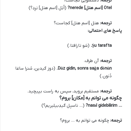
ترجمه:
دستشویی کجاست؟
Otel [اسم هتل] nerede?
(اُتِل [اسم هتل] نِرِدِ؟)
ترجمه:
هتل [اسم هتل] کجاست؟
پاسخ های احتمالی:
Şu tarafta.
(شو تارافتا.)
ترجمه:
آن طرف.
Düz gidin, sonra sağa dönün.
(دوز گیدین، سُنرا ساغا
دُنون.)
ترجمه:
مستقیم بروید، سپس به راست بپیچید.
چگونه می توانم به [مکان] بروم؟
… nasıl gidebilirim?
(… ناسیِل گیدِبیلیریم؟)
ترجمه:
چگونه می توانم به … بروم؟