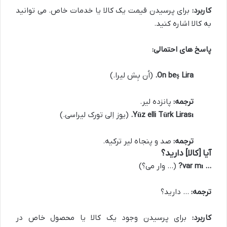
کاربرد:
برای پرسیدن قیمت یک کالا یا خدمات خاص. می توانید
به کالا اشاره کنید.
پاسخ های احتمالی:
On beş Lira.
(اُن بِش لیرا.)
ترجمه:
پانزده لیر.
Yüz elli Türk Lirası.
(یوز اِلی تورک لیراسی.)
ترجمه:
صد و پنجاه لیر ترکیه.
آیا [کالا] دارید؟
… var mı?
(… وار می؟)
ترجمه:
… دارید؟
کاربرد:
برای پرسیدن وجود یک کالا یا محصول خاص در