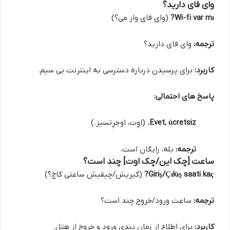
وای فای دارید؟
Wi-fi var mı?
(وای فای وار می؟)
ترجمه:
وای فای دارید؟
کاربرد:
برای پرسیدن درباره دسترسی به اینترنت بی سیم.
پاسخ های احتمالی:
Evet, ücretsiz.
(اِوِت، اوجرِتسیز.)
ترجمه:
بله، رایگان است.
ساعت [چک این/چک اوت] چند است؟
Giriş/Çıkış saati kaç?
(گیریش/چیقیش ساعتی کاچ؟)
ترجمه:
ساعت ورود/خروج چند است؟
کاربرد:
برای اطلاع از زمان بندی ورود و خروج از هتل.