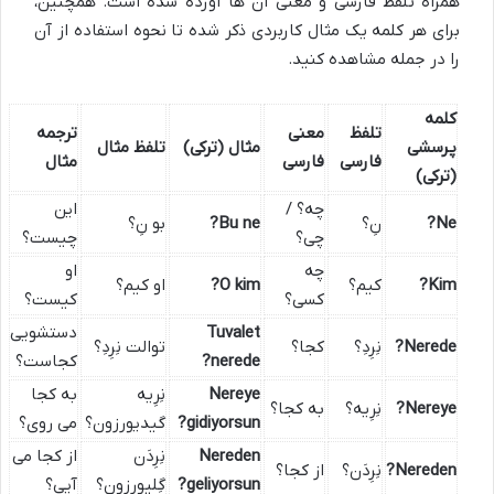
همراه تلفظ فارسی و معنی آن ها آورده شده است. همچنین،
برای هر کلمه یک مثال کاربردی ذکر شده تا نحوه استفاده از آن
را در جمله مشاهده کنید.
کلمه
تلفظ
معنی
ترجمه
پرسشی
مثال (ترکی)
تلفظ مثال
فارسی
فارسی
مثال
(ترکی)
چه؟ /
این
Ne?
نِ؟
Bu ne?
بو نِ؟
چی؟
چیست؟
چه
او
Kim?
کیم؟
O kim?
او کیم؟
کسی؟
کیست؟
Tuvalet
دستشویی
Nerede?
نِرِدِ؟
کجا؟
توالت نِرِدِ؟
nerede?
کجاست؟
Nereye
نِرِیه
به کجا
Nereye?
نِرِیه؟
به کجا؟
gidiyorsun?
گیدیورزون؟
می روی؟
Nereden
نِرِدَن
از کجا می
Nereden?
نِرِدَن؟
از کجا؟
geliyorsun?
گِلیورزون؟
آیی؟