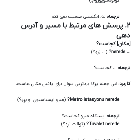
کونوشمویوروم.)
ترجمه:
نه، انگلیسی صحبت نمی کنم.
۲. پرسش های مرتبط با مسیر و آدرس
دهی
[مکان] کجاست؟
… nerede?
(… نِرِدِ؟)
ترجمه:
… کجاست؟
کاربرد:
این جمله پرکاربردترین سوال برای یافتن مکان هاست.
Metro istasyonu nerede?
(مِترو ایستاسیون او نِرِدِ؟)
ترجمه:
ایستگاه مترو کجاست؟
Tuvalet nerede?
(توالت نِرِدِ؟)