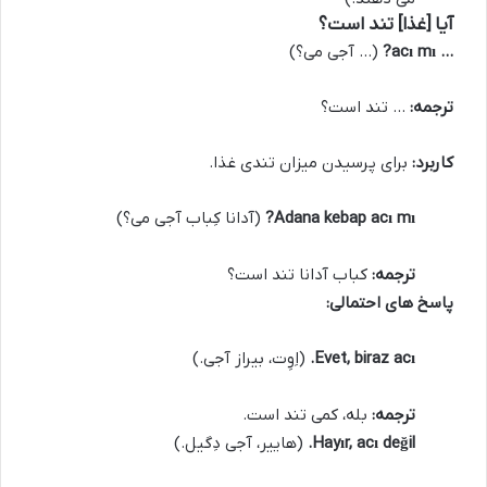
آیا [غذا] تند است؟
… acı mı?
(… آجی می؟)
ترجمه:
… تند است؟
کاربرد:
برای پرسیدن میزان تندی غذا.
Adana kebap acı mı?
(آدانا کِباب آجی می؟)
ترجمه:
کباب آدانا تند است؟
پاسخ های احتمالی:
Evet, biraz acı.
(اِوِت، بیراز آجی.)
ترجمه:
بله، کمی تند است.
Hayır, acı değil.
(هاییر، آجی دِگیل.)