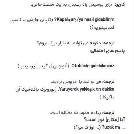
کاربرد:
برای پرسیدن راه رسیدن به یک مقصد خاص.
Kapalıçarşı’ya nasıl gidebilirim?
(کاپالی چارشی یا ناسیِل
گیدِبیلیریم؟)
ترجمه:
چگونه می توانم به بازار بزرگ بروم؟
پاسخ های احتمالی:
Otobüsle gidebilirsiniz.
(اُتوبوس لِ گیدِبیلیرسینیز.)
ترجمه:
می توانید با اتوبوس بروید.
Yürüyerek yaklaşık on dakika.
(یورویرِک یاکلاشیک اُن
داکیکا.)
ترجمه:
پیاده حدود ده دقیقه است.
آیا [مکان] دور است؟
… uzak mı?
(… اوزاک می؟)