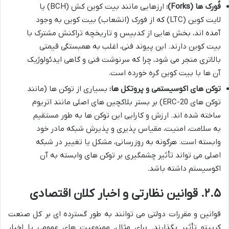
فُورک ها (Forks):
ارزهایی مانند بیت کوین کش (BCH) یا
لایت کوین (LTC) که از فورک (انشعاب) بیت کوین به وجود
آمده اند، بخش هایی از کدبیس و تاریخچه تراکنش مشترک با
بیت کوین دارند. این پیوند فنی، اغلب به همبستگی قیمتی
بالاتری منجر می شود، چرا که سرنوشت فنی و گاهی ایدئولوژیک
آن ها با بیت کوین گره خورده است.
توکن های اکوسیستمی و پروتکل ها:
بسیاری از توکن ها (مانند
توکن های ERC-20) بر بستر بلاکچین های اصلی مانند اتریوم
ساخته شده اند. ارزش و کارایی این توکن ها به طور مستقیم
به سلامت، امنیت، مقیاس پذیری و پذیرش شبکه مادر خود
وابسته است. هرگونه به روزرسانی، مشکل یا تغییر در شبکه
اصلی می تواند تأثیر چشمگیری بر توکن های وابسته به آن
اکوسیستم داشته باشد.
۲.۵. قوانین نظارتی و اخبار کلان اقتصادی
قوانین و مقررات دولتی می توانند به طور گسترده ای بر کل صنعت
کریپتو تأثیر بگذارند. برای مثال، ممنوعیت های عمومی یا اخبار