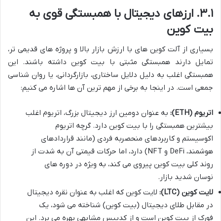
۳.۱. ارزهای دیجیتال با همبستگی قوی به
بیت کوین
بسیاری از آلت کوین های با ارزش بازار بالا و پروژه های قدیمی تر،
تمایل دارند همبستگی مثبتی با بیت کوین داشته باشند. این
همبستگی اغلب به دلیل دلایل ساختاری، بازارگردانی، یا روان شناسی
جمعی است. در اینجا به برخی از مهم ترین آن ها اشاره می کنیم:
اتریوم (ETH):
به عنوان دومین ارز دیجیتال بزرگ، اتریوم اغلب
بیشترین همبستگی را با بیت کوین دارد. گرچه اتریوم
اکوسیستم و کاربردهای منحصربه فردی (مانند قراردادهای
هوشمند، DeFi و NFT) دارد، اما حرکات قیمتی آن به شدت از
روند کلی بیت کوین پیروی می کند، به ویژه در دوره های
نوسان شدید بازار.
لایت کوین (LTC):
لایت کوین که اغلب به عنوان نقره دیجیتال
در مقابل طلای دیجیتال (بیت کوین) شناخته می شود، یک
فورک از بیت کوین است و از کدبیس مشابهی بهره می برد. این