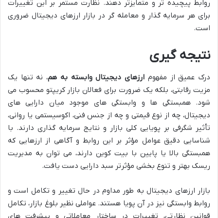
روابط پیچیده تر و متمایزتر دهند. نظارت مستمر بر این تغییرات
برای هر سرمایه گذار و معامله گر در بازار ارزهای دیجیتال ضروری
است.
نتیجه گیری
درک عمیق از مفهوم
ارزهای دیجیتال وابسته به هم
، نه تنها یک
مزیت رقابتی، بلکه یک ضرورت برای فعالان بازار کریپتو محسوب می
شود. همبستگی ها و وابستگی های موجود میان دارایی های
دیجیتال، چه از نوع قیمتی و چه از جنس فنی، اکوسیستمی یا روانی،
تأثیر شگرفی بر پویایی کلی بازار و نتایج سرمایه گذاری دارند. با
شناسایی دقیق عوامل مؤثر بر این روابط و آگاهی از ارزهایی که
همبستگی بالا یا پایین با بیت کوین دارند، می توان به مدیریت
ریسک بهتر و تنوع بخشی مؤثرتر سبد دارایی دست یافت.
بازار ارزهای دیجیتال به طور مداوم در حال تغییر و تکامل است و
روابط وابستگی نیز در آن پویا هستند. عواملی نظیر بلوغ بازار، تکامل
قوانین نظارتی، تغییرات در ساختار معاملاتی و پیشرفت های