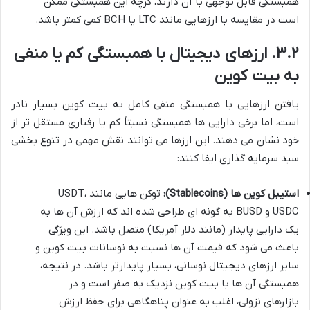
همبستگی قابل توجهی با آن دارند، گرچه این همبستگی ممکن
است در مقایسه با ارزهایی مانند LTC یا BCH کمی کمتر باشد.
۳.۲. ارزهای دیجیتال با همبستگی کم یا منفی
به بیت کوین
یافتن ارزهایی با همبستگی منفی کامل به بیت کوین بسیار نادر
است، اما برخی دارایی ها همبستگی نسبتاً کم یا رفتاری مستقل تر از
خود نشان می دهند. این ارزها می توانند نقش مهمی در تنوع بخشی
سبد سرمایه گذاری ایفا کنند:
استیبل کوین ها (Stablecoins):
توکن هایی مانند USDT،
USDC و BUSD به گونه ای طراحی شده اند که ارزش آن ها به
یک دارایی پایدار (مانند دلار آمریکا) متصل باشد. این ویژگی
باعث می شود که قیمت آن ها نسبت به نوسانات بیت کوین و
سایر ارزهای دیجیتال نوسانی، بسیار پایدارتر باشد. در نتیجه،
همبستگی آن ها با بیت کوین نزدیک به صفر است و در
بازارهای نزولی، اغلب به عنوان پناهگاهی برای حفظ ارزش