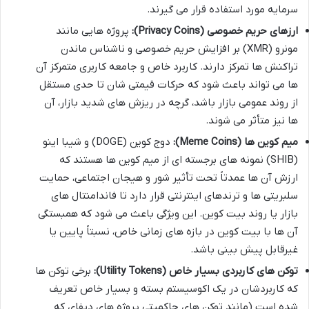
سرمایه مورد استفاده قرار می گیرند.
ارزهای حریم خصوصی (Privacy Coins):
پروژه هایی مانند
مونرو (XMR) بر افزایش حریم خصوصی و ناشناس ماندن
تراکنش ها تمرکز دارند. کاربرد خاص و جامعه کاربری متمرکز آن
ها می تواند باعث شود که حرکات قیمتی شان تا حدی مستقل
از روند عمومی بازار باشد، گرچه در ریزش های شدید بازار، آن
ها نیز متأثر می شوند.
میم کوین ها (Meme Coins):
دوج کوین (DOGE) و شیبا اینو
(SHIB) نمونه های برجسته ای از میم کوین ها هستند که
ارزش آن ها عمدتاً تحت تأثیر شور و هیجان اجتماعی، حمایت
سلبریتی ها و ترندهای اینترنتی قرار دارد تا فاندامنتال های
بازار یا روند بیت کوین. این ویژگی باعث می شود که همبستگی
آن ها با بیت کوین در بازه های زمانی خاص، نسبتاً پایین یا
غیرقابل پیش بینی باشد.
توکن های کاربردی بسیار خاص (Utility Tokens):
برخی توکن ها
که کاربردشان در یک اکوسیستم بسته و بسیار خاص تعریف
شده است (مانند توکن های حاکمیتی پروژه های دیفای که