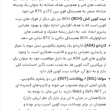
شباهت های فنی و همچنین هدف مشابه به عنوان یک وسیله
مبادله، منجر به همبستگی قوی بین LTC و BTC می شود.
بیت کوین کش (BCH):
BCH نیز یکی دیگر از فورک های بیت
کوین است که با هدف افزایش اندازه بلوک و بهبود مقیاس
پذیری ایجاد شد. به دلیل ریشه مشترک و شباهت های
ایدئولوژیک، BCH همبستگی بالایی با BTC نشان می دهد.
کاردانو (ADA):
کاردانو یک پلتفرم بلاکچینی نسل سوم با تمرکز
بر پایداری، مقیاس پذیری و قابلیت همکاری است. با وجود
نوآوری های فنی، ADA نیز به دلیل موقعیت خود به عنوان یکی
از بزرگترین آلت کوین ها، به شدت تحت تأثیر احساسات کلی
بازار و به تبع آن، حرکات بیت کوین قرار دارد.
سولانا (SOL) / پولکادات (DOT):
این دو پلتفرم بلاکچینی،
رقبای اصلی اتریوم محسوب می شوند و کاربردهای گسترده ای
در DeFi، NFT و Web3 دارند. با این حال، با توجه به
جایگاهشان در میان ۱۰ ارز برتر بازار (از نظر ارزش بازار)،
همچنان در برابر نوسانات بیت کوین آسیب پذیر بوده و