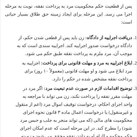
پس از قطعیت حکم محکومیت مرد به پرداخت نفقه، نوبت به مرحله
اجرا می رسد. این مرحله برای ایجاد زمینه حق طلاق بسیار حیاتی
است:
دریافت اجراییه از دادگاه:
زن باید پس از قطعی شدن حکم، از
دادگاه درخواست صدور اجراییه کند. اجراییه سندی است که به
موجب آن، مرد ملزم به پرداخت نفقه طبق حکم می شود.
ابلاغ اجراییه به مرد و مهلت قانونی برای پرداخت:
اجراییه به
مرد ابلاغ می شود و او مهلت قانونی (معمولاً ۱۰ روز) برای
پرداخت نفقه مشخص شده در حکم را دارد.
توضیح اقدامات لازم در صورت عدم تبعیت مرد:
اگر مرد در
مهلت مقرر نفقه را پرداخت نکند، زن می تواند با مراجعه به
واحد اجرای احکام، درخواست توقیف اموال مرد (اعم از منقول
و غیرمنقول) یا درخواست اعمال ماده ۳ قانون نحوه اجرای
محکومیت های مالی (که می تواند منجر به جلب و حبس مرد
شود) را مطرح کند. در این مرحله است که عدم امکان اجرای
حکم محکمه و الزام او به دادن نفقه محقق می شود و زمینه